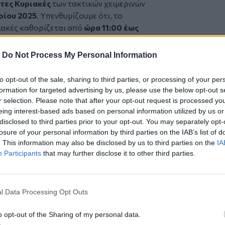
ώτες Κυριακές
των τακτικών χειμερινών
αρίου 2025
. Υπενθυμίζουμε ότι, το
ιακές καθορίζεται από
ώρα 11:00 έως
ί τους καταναλωτές να
-
Do Not Process My Personal Information
ού κόστους, επιπλέον διαθέτουν ισχυρό
to opt-out of the sale, sharing to third parties, or processing of your per
οποίησης προϊόντων όπως και
formation for targeted advertising by us, please use the below opt-out s
τους με το καταναλωτικό κοινό.
r selection. Please note that after your opt-out request is processed y
eing interest-based ads based on personal information utilized by us or
καιρία
disclosed to third parties prior to your opt-out. You may separately opt-
ίες του τόπου μας, βασισμένες -όπως
losure of your personal information by third parties on the IAB’s list of
 και αξιοπιστίας, παραδοσιακό
. This information may also be disclosed by us to third parties on the
IA
 των Χανίων».
Participants
that may further disclose it to other third parties.
l Data Processing Opt Outs
o opt-out of the Sharing of my personal data.