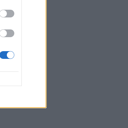
Αυγούστου
07:00
Αντί για καφέ: Τρία ροφήματα για άμεσο
"ξύπνημα" και ενέργεια που διαρκεί
06:55
Πυρκαγιές: «Πολύ υψηλός» ο κίνδυνος
και σήμερα στην Κρήτη - Δείτε χάρτη
06:44
Σητεία: Καλύτερη η εικόνα με την φωτιά
στα Αχλάδια - Βίντεο
06:21
Το αφράτο και κρεμώδες νηστίσιμο
παγωτό βανίλια, χωρίς παγωτομηχανή
05:41
Φεύγουμε για διακοπές; Τα 7 πράγματα
που πρέπει να κάνουμε στο σπίτι πριν