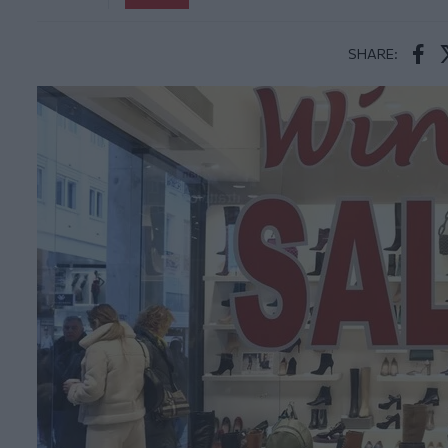
SHARE:
Face
T