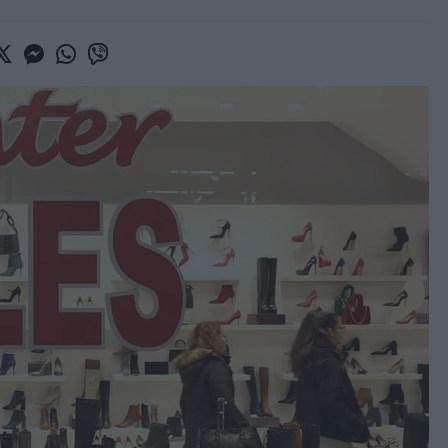
book
witter
Messenger
Whatsapp
Viber