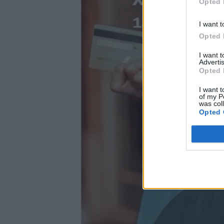
Opted 
I want t
Opted 
I want 
Advertis
Opted 
I want t
of my P
was col
Opted 