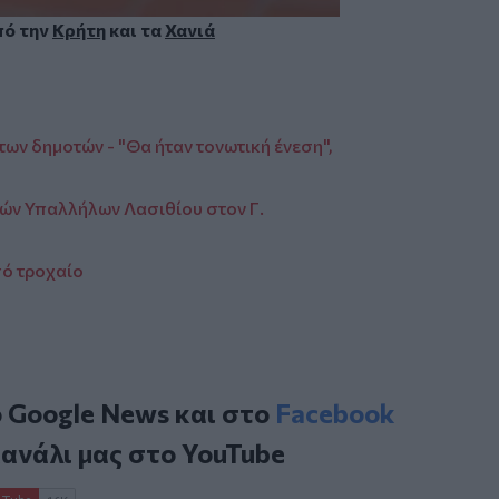
πό την
Κρήτη
και τα
Χανιά
 των δημοτών - "Θα ήταν τονωτική ένεση",
ών Υπαλλήλων Λασιθίου στον Γ.
πό τροχαίο
ο
Google News
και στο
Facebook
κανάλι μας στο
YouTube