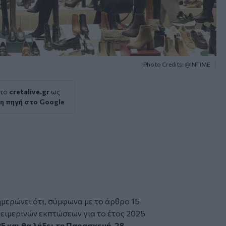
Photo Credits: @INTIME
 το
cretalive.gr
ως
η πηγή στο Google
μερώνει ότι, σύμφωνα με το άρθρο 15
χειμερινών εκπτώσεων για το έτος 2025
5 και θα λήξει τη Παρασκευή, 28