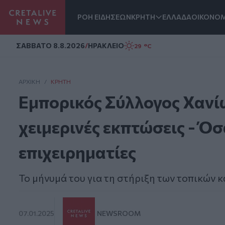
ΡΟΗ ΕΙΔΗΣΕΩΝ
ΚΡΗΤΗ
ΕΛΛΑΔΑ
ΟΙΚΟΝΟΜ
Homepage
ΣAΒΒΑΤΟ 8.8.2026
/
ΗΡΑΚΛΕΙΟ
29 °C
ΑΡΧΙΚΗ
/
ΚΡΉΤΗ
Εμπορικός Σύλλογος Χανίω
χειμερινές εκπτώσεις - Όσ
επιχειρηματίες
Το μήνυμά του για τη στήριξη των τοπικών
07.01.2025
NEWSROOM