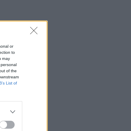
07:29
Τα πρωτοσέλιδα των εφημερίδων
07:22
Βραζιλία: Σε χαμηλό δεκαετίας η
αποψίλωση του Αμαζονίου – Μειώθηκε
κατά 37%
sonal or
ection to
07:15
ou may
ΑΑΔΕ: Ανοιχτό το σύστημα Ενιαίας
 personal
Αίτησης Ενίσχυσης 2025 – Μέχρι πότε
out of the
μπορούν να γίνουν διορθώσεις
 downstream
B’s List of
07:07
Τέσσερις ασκήσεις σε όρθια στάση
που μετά τα 60 ενδυναμώνουν τους
γλουτούς καλύτερα από τα squats -
Βίντεο
07:06
Εορτολόγιο: Ποιοι γιορτάζουν σήμερα 8