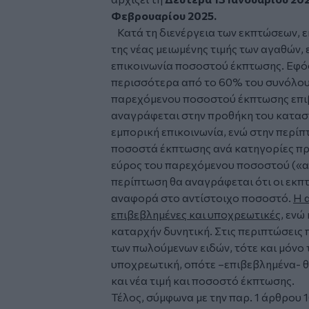
Φεβρουαρίου 2025.
Κατά τη διενέργεια των εκπτώσεων, ε
της νέας μειωμένης τιμής των αγαθών,
επικοινωνία ποσοστού έκπτωσης. Εφό
περισσότερα από το 60% του συνόλου 
παρεχόμενου ποσοστού έκπτωσης επιβ
αναγράφεται στην προθήκη του κατασ
εμπορική επικοινωνία, ενώ στην περί
ποσοστά έκπτωσης ανά κατηγορίες προ
εύρος του παρεχόμενου ποσοστού («απ
περίπτωση θα αναγράφεται ότι οι εκπ
αναφορά στο αντίστοιχο ποσοστό.
Η 
επιβεβλημένες και υποχρεωτικές
, ενώ
καταρχήν δυνητική. Στις περιπτώσεις 
των πωλούμενων ειδών, τότε και μόνο
υποχρεωτική, οπότε –επιβεβλημένα- θ
και νέα τιμή και ποσοστό έκπτωσης.
Τέλος, σύμφωνα με την παρ. 1 άρθρου 