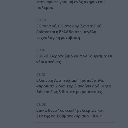
στην πρώτη γραμμή ενός ακήρυχτου
πολέμου
08:26
5G παντού, 6G στον ορίζοντα: Πού
βρίσκεται η Ελλάδα στη μεγάλη
τεχνολογική μετάβαση
08:18
Ειδικό Χωροταξικό για τον Τουρισμό: Οι
νέοι κανόνες
08:12
Ελληνική Αναπτυξιακή Τράπεζα: Με
«προίκα» 2 δισ. ευρώ ανοίγει δρόμο για
δάνεια έως 5 δισ. σε μικρομεσαίες
08:05
Επικίνδυνο “κοκτέιλ” μελτεμιών και
ζέστης το Σαββατοκύριακο – Και η
Κρήτη στο “κόκκινο” για φωτιές