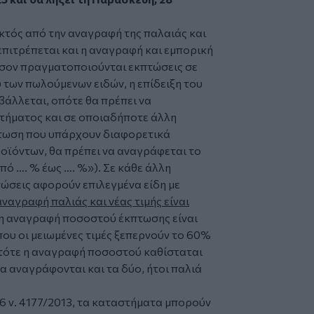
κτός από την αναγραφή της παλαιάς και
 επιτρέπεται και η αναγραφή και εμπορική
σον πραγματοποιούνται εκπτώσεις σε
των πωλούμενων ειδών, η επίδειξη του
άλλεται, οπότε θα πρέπει να
τήματος και σε οποιαδήποτε άλλη
πτωση που υπάρχουν διαφορετικά
ϊόντων, θα πρέπει να αναγράφεται το
ό …. % έως …. %»). Σε κάθε άλλη
τώσεις αφορούν επιλεγμένα είδη με
αναγραφή παλιάς και νέας τιμής είναι
 η αναγραφή ποσοστού έκπτωσης είναι
που οι μειωμένες τιμές ξεπερνούν το 60%
 τότε η αναγραφή ποσοστού καθίσταται
α αναγράφονται και τα δύο, ήτοι παλιά
16 ν. 4177/2013, τα καταστήματα μπορούν