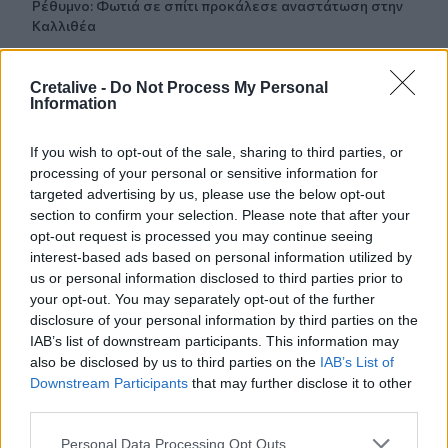
Ρέθυμνο: Φωτιά σε σπίτι προκάλεσε αναστάτωση στην
Καλλιθέα
19:59
Cretalive -
Do Not Process My Personal
Μαρούσι: Συνελήφθη 35χρονος με 106 συσκευασίες
Information
χασίς σε προαύλιο χώρο σχολείου
If you wish to opt-out of the sale, sharing to third parties, or
19:55
processing of your personal or sensitive information for
Πάτρα: Θρήνος για μωράκι μόλις 8 ημερών –
targeted advertising by us, please use the below opt-out
Νοσηλευόταν στη ΜΕΘ Νεογνών
section to confirm your selection. Please note that after your
opt-out request is processed you may continue seeing
19:45
interest-based ads based on personal information utilized by
Καταβλήθηκαν 33.579.900 εκατ. ευρώ για την αγορά
us or personal information disclosed to third parties prior to
λιπασμάτων
your opt-out. You may separately opt-out of the further
disclosure of your personal information by third parties on the
19:42
IAB’s list of downstream participants. This information may
Καλοκαίρι 2026: Η Ευρώπη στις φλόγες - 5 εκατ.
also be disclosed by us to third parties on the
IAB’s List of
στρέμματα στάχτη, από την Πορτογαλία έως την Κρήτη
Downstream Participants
that may further disclose it to other
(Βίντεο)
third parties.
19:18
Personal Data Processing Opt Outs