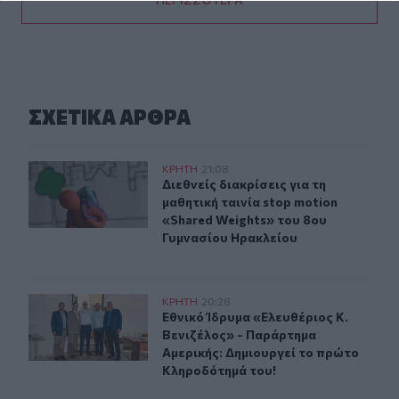
ΣΧΕΤΙΚA AΡΘΡΑ
Διεθνείς διακρίσεις για τη μαθητική ταινία stop motio
ΚΡΗΤΗ
21:08
Διεθνείς διακρίσεις για τη μαθητικ
Διεθνείς διακρίσεις για τη
μαθητική ταινία stop motion
«Shared Weights» του 8ου
Γυμνασίου Ηρακλείου
Εθνικό Ίδρυμα «Ελευθέριος Κ. Βενιζέλος» - Παράρτημα
ΚΡΗΤΗ
20:28
Εθνικό Ίδρυμα «Ελευθέριος Κ. Βεν
Εθνικό Ίδρυμα «Ελευθέριος Κ.
Βενιζέλος» - Παράρτημα
Αμερικής: Δημιουργεί το πρώτο
Κληροδότημά του!