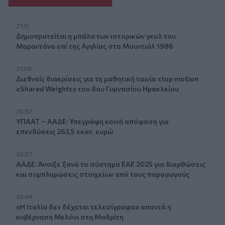
21:11
Δημοπρατείται η μπάλα των ιστορικών γκολ του
Μαραντόνα επί της Αγγλίας στο Μουντιάλ 1986
21:08
Διεθνείς διακρίσεις για τη μαθητική ταινία stop motion
«Shared Weights» του 8ου Γυμνασίου Ηρακλείου
20:57
ΥΠΑΑΤ – ΑΑΔΕ: Υπεγράφη κοινή απόφαση για
επενδύσεις 263,5 εκατ. ευρώ
20:57
ΑΑΔΕ: Άνοιξε ξανά το σύστημα ΕΑΕ 2025 για διορθώσεις
και συμπληρώσεις στοιχείων από τους παραγωγούς
20:48
«Η Ιταλία δεν δέχεται τελεσίγραφα» απαντά η
κυβέρνηση Μελόνι στη Μαδρίτη