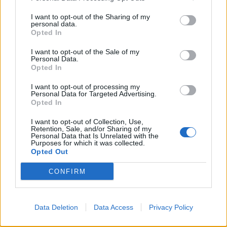
ΗΠΑ: Εφετείο απαγόρευσε να συνεχιστεί η κατασκευή
της αίθουσας χορού στον Λευκό Οίκο
I want to opt-out of the Sharing of my
personal data.
Opted In
19:11
Χανιά: Σχεδόν 1 εκατ. ευρώ από το Ταμείο Αλληλεγγύης
I want to opt-out of the Sale of my
του Υπουργείου Μετανάστευσης και Ασύλου για
Personal Data.
σχολικές υποδομές και δημόσιους χώρους
Opted In
I want to opt-out of processing my
19:03
Personal Data for Targeted Advertising.
Ιερόσυλοι βανδάλισαν το εκκλησάκι της
Opted In
Μεταμορφώσεως του Σωτήρος στον Σαρωνικό
I want to opt-out of Collection, Use,
Retention, Sale, and/or Sharing of my
18:59
Personal Data that Is Unrelated with the
ΗΠΑ: 23.000 θέσεις λιγότερες θέσεις εργασίας τον
Purposes for which it was collected.
Ιούλιο αλλά η ανεργία μειώθηκε
Opted Out
CONFIRM
18:45
Άκης Σκέρτσος: «Το ΠΑΣΟΚ υποκαθιστά την οικονομική
ανάλυση με πολιτική προπαγάνδα»
Data Deletion
Data Access
Privacy Policy
ΠΕΡΙΣΣΟΤΕΡΑ