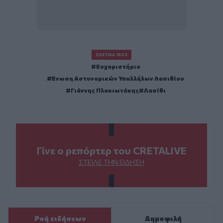
ΣΧΕΤΙΚΆ TAGS
Ευχαριστήριο
Ένωση Αστυνομικών Υπαλλήλων Λασιθίου
Γιάννης Πλακιωτάκης
Λασίθι
Γίνε ο ρεπόρτερ του CRETALIVE
ΣΤΕΊΛΕ ΤΗΝ ΕΊΔΗΣΗ
Ροή ειδήσεων
Δημοφιλή