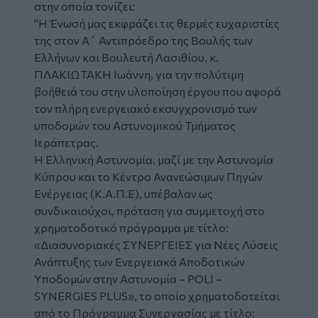
στην οποία τονίζει:
"Η Ένωσή μας εκφράζει τις θερμές ευχαριστίες
της στον Α΄ Αντιπρόεδρο της Βουλής των
Ελλήνων και Βουλευτή Λασιθίου, κ.
ΠΛΑΚΙΩΤΑΚΗ Ιωάννη, για την πολύτιμη
βοήθειά του στην υλοποίηση έργου που αφορά
τον πλήρη ενεργειακό εκσυγχρονισμό των
υποδομών του Αστυνομικού Τμήματος
Ιεράπετρας.
Η Ελληνική Αστυνομία, μαζί με την Αστυνομία
Κύπρου και το Κέντρο Ανανεώσιμων Πηγών
Ενέργειας (Κ.Α.Π.Ε), υπέβαλαν ως
συνδικαιούχοι, πρόταση για συμμετοχή στο
χρηματοδοτικό πρόγραμμα με τίτλο:
«Διασυνοριακές ΣΥΝΕΡΓΕΙΕΣ για Νέες Λύσεις
Ανάπτυξης των Ενεργειακά Αποδοτικών
Υποδομών στην Αστυνομία – POLI –
SYNERGIES PLUS», το οποίο χρηματοδοτείται
από το Πρόγραμμα Συνεργασίας με τίτλο: