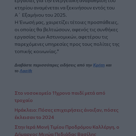
εργασίες για την ενεργειακή αναβάθμιση του
κτηρίου αναμένεται να ξεκινήσουν εντός του
Α΄ Εξαμήνου του 2025.
Η Ένωσή μας, χαιρετίζει τέτοιες προσπάθειες,
οι οποίες θα βελτιώσουν, αφενός τις συνθήκες
εργασίας των Αστυνομικών, αφετέρου τις
παρεχόμενες υπηρεσίες προς τους πολίτες της
τοπικής κοινωνίας."
Διαβάστε περισσότερες ειδήσεις από την
Κρήτη
και
το
Λασίθι
Στο νοσοκομείο 11χρονο παιδί μετά από
τροχαίο
Ηράκλειο: Πόσες επιχειρήσεις άνοιξαν, πόσες
έκλεισαν το 2024
Στην Ιερά Μονή Τιμίου Προδρόμου Καλλέργη, ο
Δήμαρχος Μινώα Πεδιάδας Βασίλης