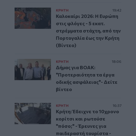
ΚΡΗΤΗ
19:42
Καλοκαίρι 2026: Η Ευρώπη
στις φλόγες - 5 εκατ.
στρέμματα στάχτη, από την
Πορτογαλία έως την Κρήτη
(Βίντεο)
ΚΡΗΤΗ
18:06
Δήμας για ΒΟΑΚ:
"Προτεραιότητα τα έργα
οδικής ασφάλειας"- Δείτε
βίντεο
ΚΡΗΤΗ
16:37
Κρήτη: Έδειχνε το 10χρονο
κορίτσι και ρωτούσε
"πόσο;" - Έρευνες για
παιδεραστή τουρίστα -