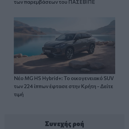
των παρεμβάσεων του ΠΑΣΕΒΙΠΕ
Νέο MG HS Hybrid+: Το οικογενειακό SUV
των 224 ίππων έφτασε στην Κρήτη - Δείτε
τιμή
Συνεχής ροή