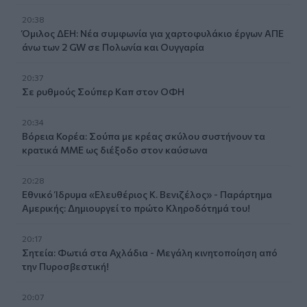
20:38
Όμιλος ΔΕΗ: Νέα συμφωνία για χαρτοφυλάκιο έργων ΑΠΕ
άνω των 2 GW σε Πολωνία και Ουγγαρία
20:37
Σε ρυθμούς Σούπερ Καπ στον ΟΦΗ
20:34
Βόρεια Κορέα: Σούπα με κρέας σκύλου συστήνουν τα
κρατικά ΜΜΕ ως διέξοδο στον καύσωνα
20:28
Εθνικό Ίδρυμα «Ελευθέριος Κ. Βενιζέλος» - Παράρτημα
Αμερικής: Δημιουργεί το πρώτο Κληροδότημά του!
20:17
Σητεία: Φωτιά στα Αχλάδια - Μεγάλη κινητοποίηση από
την Πυροσβεστική!
20:07