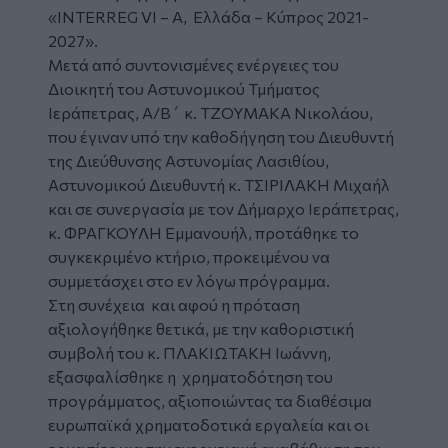
«INTERREG VI – A, Ελλάδα – Κύπρος 2021-
2027».
Μετά από συντονισμένες ενέργειες του
Διοικητή του Αστυνομικού Τμήματος
Ιεράπετρας, Α/Β΄ κ. ΤΖΟΥΜΑΚΑ Νικολάου,
που έγιναν υπό την καθοδήγηση του Διευθυντή
της Διεύθυνσης Αστυνομίας Λασιθίου,
Αστυνομικού Διευθυντή κ. ΤΣΙΡΙΛΑΚΗ Μιχαήλ
και σε συνεργασία με τον Δήμαρχο Ιεράπετρας,
κ. ΦΡΑΓΚΟΥΛΗ Εμμανουήλ, προτάθηκε το
συγκεκριμένο κτήριο, προκειμένου να
συμμετάσχει στο εν λόγω πρόγραμμα.
Στη συνέχεια και αφού η πρόταση
αξιολογήθηκε θετικά, με την καθοριστική
συμβολή του κ. ΠΛΑΚΙΩΤΑΚΗ Ιωάννη,
εξασφαλίσθηκε η χρηματοδότηση του
προγράμματος, αξιοποιώντας τα διαθέσιμα
ευρωπαϊκά χρηματοδοτικά εργαλεία και οι