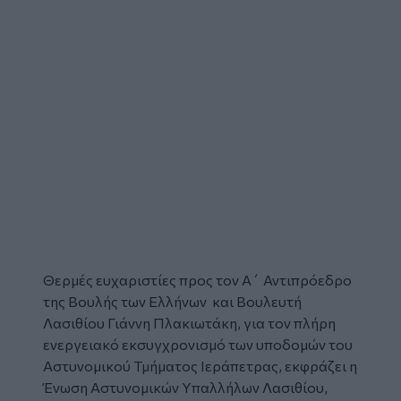
Θερμές ευχαριστίες προς τον Α΄ Αντιπρόεδρο
της Βουλής των Ελλήνων και Βουλευτή
Λασιθίου Γιάννη Πλακιωτάκη, για τον πλήρη
ενεργειακό εκσυγχρονισμό των υποδομών του
Αστυνομικού Τμήματος Ιεράπετρας, εκφράζει η
Ένωση Αστυνομικών Υπαλλήλων Λασιθίου
,