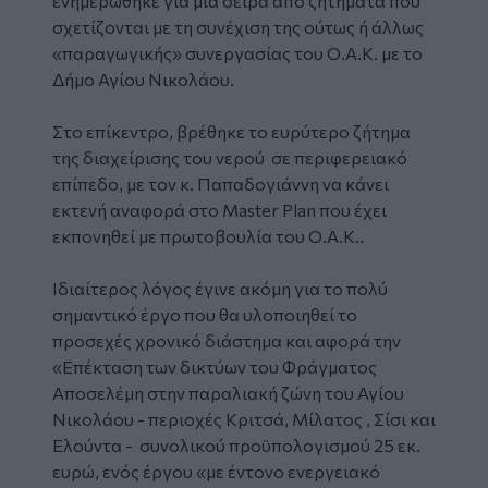
ενημερώθηκε για μια σειρά από ζητήματα που
σχετίζονται με τη συνέχιση της ούτως ή άλλως
«παραγωγικής» συνεργασίας του Ο.Α.Κ. με το
Δήμο Αγίου Νικολάου.
Στο επίκεντρο, βρέθηκε το ευρύτερο ζήτημα
της διαχείρισης του νερού σε περιφερειακό
επίπεδο, με τον κ. Παπαδογιάννη να κάνει
εκτενή αναφορά στο Master Plan που έχει
εκπονηθεί με πρωτοβουλία του Ο.Α.Κ..
Ιδιαίτερος λόγος έγινε ακόμη για το πολύ
σημαντικό έργο που θα υλοποιηθεί το
προσεχές χρονικό διάστημα και αφορά την
«Επέκταση των δικτύων του Φράγματος
Αποσελέμη στην παραλιακή ζώνη του Αγίου
Νικολάου - περιοχές Κριτσά, Μίλατος , Σίσι και
Ελούντα - συνολικού προϋπολογισμού 25 εκ.
ευρώ, ενός έργου «με έντονο ενεργειακό