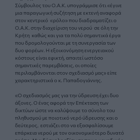
Σύμβουλος του Ο.Α.Κ. υπογράμμισε ότι «έγινε
μια παραγωγική συζήτηση με εκτενή αναφορά
στον κεντρικό «ρόλο» που διαδραματίζει ο
Ο.Α.Κ. στην διαχείριση του νερού σε όλη την
Κρήτη καθώς και για τα πολύ σημαντικά έργα
που δρομολογούνται με τη συνεργασία των
δυο φορέων. Η εξοικονόμηση ενεργειακού
κόστους είναι εφικτή, απαιτεί ωστόσο
σημαντικές παρεμβάσεις, οι οποίες
περιλαμβάνονται στον σχεδιασμό μας» είπε
χαρακτηριστικά ο κ. Παπαδογιάννης.
«Ο σχεδιασμός μας για την ύδρευση έχει δυο
άξονες. Ο ένας αφορά την Επέκταση των
δικτύων ώστε να καλύψουμε το σύνολο του
πληθυσμού με ποιοτικό νερό ύδρευσης και ο
δεύτερος, εστιάζει στο να εξασφαλίσουμε
επάρκεια νερού με τον οικονομικότερο δυνατό