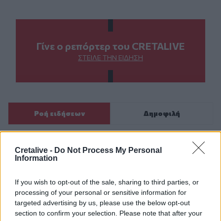
Γίνε ο ρεπόρτερ του CRETALIVE
ΣΤΕΊΛΕ ΤΗΝ ΕΊΔΗΣΗ
Ροή ειδήσεων
Δημοφιλή
14:45
Cretalive -
Do Not Process My Personal
POS και ταμειακές: βαριά πρόστιμα για όσους δε
Information
συμμορφώνονται
If you wish to opt-out of the sale, sharing to third parties, or
14:39
processing of your personal or sensitive information for
To Moonlight Serenade στο καφέ του Αρχαιολογικού
targeted advertising by us, please use the below opt-out
Μουσείου Χανίων
section to confirm your selection. Please note that after your