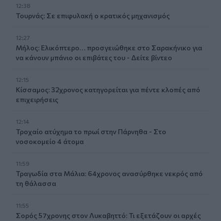
12:38
Τουρνάς: Σε επιφυλακή ο κρατικός μηχανισμός
12:27
Μήλος: Ελικόπτερο… προσγειώθηκε στο Σαρακήνικο για
να κάνουν μπάνιο οι επιβάτες του - Δείτε βίντεο
12:15
Κίσσαμος: 32χρονος κατηγορείται για πέντε κλοπές από
επιχειρήσεις
12:14
Τροχαίο ατύχημα το πρωί στην Πάρνηθα - Στο
νοσοκομείο 4 άτομα
11:59
Τραγωδία στα Μάλια: 64χρονος ανασύρθηκε νεκρός από
τη θάλασσα
11:55
Σορός 57χρονης στον Λυκαβηττό: Τι εξετάζουν οι αρχές