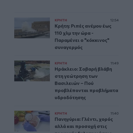
ΚΡΗΤΗ
12:54
Κρήτη: Ριπές ανέμου έως
110 χλμ την ώρα -
Παραμένει ο "κόκκινος"
συναγερμός
ΚΡΗΤΗ
11:49
Ηράκλειο: Σοβαρή βλάβη
στη γεώτρηση των
Βασιλειών – Πού
προβλέπονται προβλήματα
υδροδότησης
ΚΡΗΤΗ
11:40
Πανηγύρια: Γλέντι, χορός
αλλά και προσοχή στις