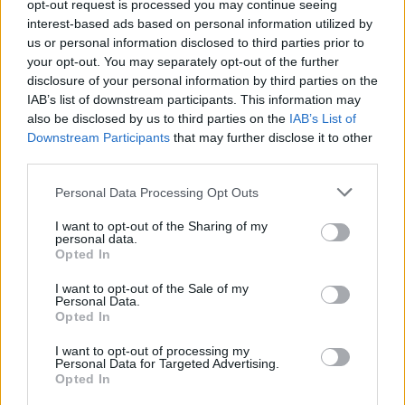
opt-out request is processed you may continue seeing
14:17
interest-based ads based on personal information utilized by
Θ. Κοντογεώργης: Προεκλογική αλλά όχι παροχολογική η
us or personal information disclosed to third parties prior to
ΔΕΘ
your opt-out. You may separately opt-out of the further
disclosure of your personal information by third parties on the
14:01
IAB’s list of downstream participants. This information may
Άντριου: Μυστικό σχέδιο για βασιλική κηδεία όταν
also be disclosed by us to third parties on the
IAB’s List of
πεθάνει, παρά την αποκαθήλωση
Downstream Participants
that may further disclose it to other
third parties.
13:53
Σε ετοιμότητα η πυροσβεστική στη Λέσβο
Personal Data Processing Opt Outs
13:45
I want to opt-out of the Sharing of my
personal data.
Κρήτη: Και την Δευτέρα (10/08) πολύ υψηλός ο κίνδυνος
Opted In
πυρκαγιάς
I want to opt-out of the Sale of my
13:38
Personal Data.
Opted In
Σκιάθος: Ανήλικος κατήγγειλε 17χρονο για βιασμό
I want to opt-out of processing my
13:25
Personal Data for Targeted Advertising.
«Kinda chic»: Ποιο είναι το νέο τρεντ της Gen Z που έχει
Opted In
κατακλύσει τα Social Media