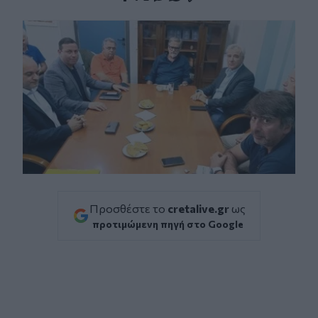
Facebook
Twitter
Messenger
Whatsapp
Viber
Προσθέστε το
cretalive.gr
ως
προτιμώμενη πηγή στο Google