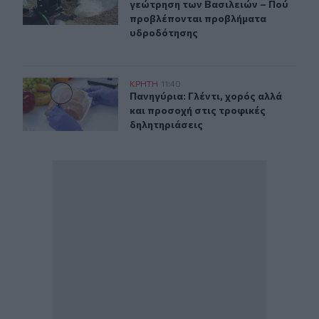
γεώτρηση των Βασιλειών – Πού
προβλέπονται προβλήματα
υδροδότησης
Πανηγύρια: Γλέντι, χορός αλλά και προσοχή στις τροφι
ΚΡΗΤΗ
11:40
Πανηγύρια: Γλέντι, χορός αλλά και
Πανηγύρια: Γλέντι, χορός αλλά
και προσοχή στις τροφικές
δηλητηριάσεις