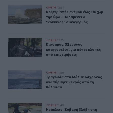
Κρήτη: Ριπές ανέμου έως 110 χλμ την ώρα - Παραμένει ο
ΚΡΗΤΗ
12:54
Κρήτη: Ριπές ανέμου έως 110 χλμ τη
Κρήτη: Ριπές ανέμου έως 110 χλμ
την ώρα - Παραμένει ο
"κόκκινος" συναγερμός
Κίσσαμος: 32χρονος κατηγορείται για πέντε κλοπές από
ΚΡΗΤΗ
12:15
Κίσσαμος: 32χρονος κατηγορείται γ
Κίσσαμος: 32χρονος
κατηγορείται για πέντε κλοπές
από επιχειρήσεις
Τραγωδία στα Μάλια: 64χρονος ανασύρθηκε νεκρός απ
ΚΡΗΤΗ
11:59
Τραγωδία στα Μάλια: 64χρονος αν
Τραγωδία στα Μάλια: 64χρονος
ανασύρθηκε νεκρός από τη
θάλασσα
Ηράκλειο: Σοβαρή βλάβη στη γεώτρηση των Βασιλειών
ΚΡΗΤΗ
11:49
Ηράκλειο: Σοβαρή βλάβη στη γεώτ
Ηράκλειο: Σοβαρή βλάβη στη