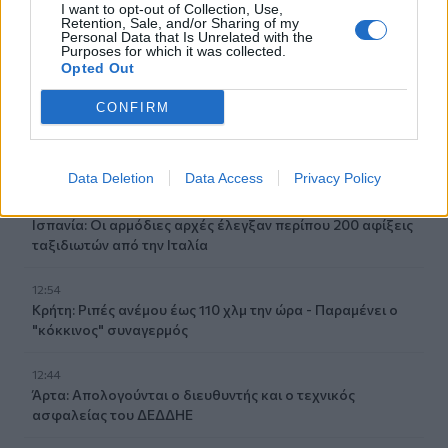
I want to opt-out of Collection, Use,
Retention, Sale, and/or Sharing of my
13:17
Personal Data that Is Unrelated with the
Purposes for which it was collected.
Λουτράκι: Νεκρός δίπλα σε κάδο σκουπιδιών
Opted Out
εντοπίστηκε ηλικιωμένος
CONFIRM
13:08
«Χρυσές» διακοπές στην Ελλάδα: Το προφίλ των
τουριστών και οι βίλες των 168.000€ την εβδομάδα
Data Deletion
Data Access
Privacy Policy
12:54
Ισπανία: Οι αρμόδιες αρχές έλεγξαν περίπου 200 αφίξεις
ταξιδιωτών από την Ιταλία
12:54
Κρήτη: Ριπές ανέμου έως 110 χλμ την ώρα - Παραμένει ο
"κόκκινος" συναγερμός
12:44
Άρτα: Απολογούνται ο διευθυντής και ο τεχνικός
ασφαλείας του ΔΕΔΔΗΕ