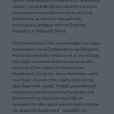
τρόπο. Μια δύσκολη εξίσωση που ο μοναδικός
τρόπος για να λυθεί βρίσκεται στην ειλικρινή
συνεργασία όσων εμπλέκονται σε αυτή την
διαδικασία, με κανόνες πραγματικής
οικονομίας», ανέφερε από την δική του
πλευρά, ο κ. Θοδωρής Νίνος.
«Ζήτησα από τον ΟΑΚ να επισκεφθεί τον Δήμο,
προκειμένου να συζητήσουμε τα προβλήματα
που έχουν ανακύψει αναφορικά με την αύξηση
στις τιμές του νερού αλλά και για το μεγάλο
έργο των 25 εκ. ευρώ, του δικτύου της
παραλιακής ζώνης του Αγίου Νικολάου, ώστε
να υπάρξει δυνατότητα ενημέρωσης και της
νέας δημοτικής αρχής. Υπήρξε μια ενδελεχής
ενημέρωση για τα παραπάνω ζητήματα, ενώ
ζήτησα από την Διοίκηση του ΟΑΚ, να
πραγματοποιηθεί άμεσα και νέα συνάντηση με
την Δημοτική Αρχή που θ΄ αναλάβει την