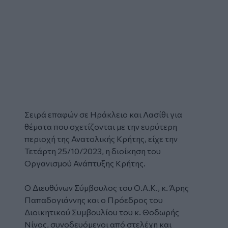
Σειρά
επαφών
σε Ηράκλειο και Λασίθι για
θέματα που σχετίζονται με την ευρύτερη
περιοχή της Ανατολικής Κρήτης, είχε την
Τετάρτη 25/10/2023, η διοίκηση του
Οργανισμού Ανάπτυξης Κρήτης
.
Ο Διευθύνων Σύμβουλος του Ο.Α.Κ., κ.
Άρης
Παπαδογιάννης
και ο Πρόεδρος του
Διοικητικού Συμβουλίου του κ. Θοδωρής
Νίνος, συνοδευόμενοι από στελέχη και