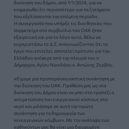
διοίκηση του δήμου, από 1/1/2024, για να
ενημερωθεί έτι περισσότερο για τα ζητήματα
που εξελίσσονται την επόμενη περίοδο.
Η συνεργασία που υπήρξε τις δυο θητείες που
συμμετείχα στο συμβούλιο του ΟΑΚ ήταν
εξαιρετική και για το λόγο αυτό, θέλω να
ευχαριστήσω το Δ.Σ, αναγνωρίζοντας ότι το
έργο που επιτελεί, αποτελεί πρότυπο για την
Ελλάδα» ανέφερε από την πλευρά του ο
Δήμαρχος Αγίου Νικολάου κ. Αντώνης Ζερβός.
«Είχαμε μια προπαρασκευαστική συνάντηση με
την διοίκηση του ΟΑΚ. Πρόθεση μας ως νέα
διοίκηση του Δήμου είναι να μπει στο τραπέζι η
αντιμετώπιση του ενεργειακού κόστους στο
νερό και μιλήσαμε σε αυτή την πρώτη
συνάντηση για τη δημιουργία των
«ενεργειακών κόμβων». Με την ανάληψη των
καθηκόντων μας θα γίνει μια διευρυμένη