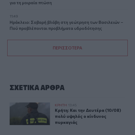
για τη μοιραία πτώση
11:49
Ηράκλειο: Σοβαρή βλάβη στη γεώτρηση των Βασιλειών –
Πού προβλέπονται προβλήματα υδροδότησης
ΠΕΡΙΣΣΟΤΕΡΑ
ΣΧΕΤΙΚA AΡΘΡΑ
Κρήτη: Και την Δευτέρα (10/08) πολύ υψηλός ο κίνδυνο
ΚΡΗΤΗ
13:45
Κρήτη: Και την Δευτέρα (10/08) πο
Κρήτη: Και την Δευτέρα (10/08)
πολύ υψηλός ο κίνδυνος
πυρκαγιάς