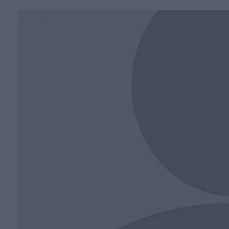
Face
T