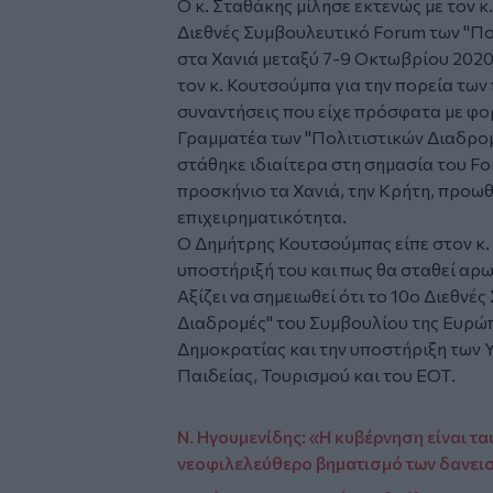
Ο κ. Σταθάκης μίλησε εκτενώς με τον 
Διεθνές Συμβουλευτικό Forum των "Πο
στα Χανιά μεταξύ 7-9 Οκτωβρίου 2020
τον κ. Κουτσούμπα για την πορεία των
συναντήσεις που είχε πρόσφατα με φορ
Γραμματέα των "Πολιτιστικών Διαδρομ
στάθηκε ιδιαίτερα στη σημασία του Fo
προσκήνιο τα Χανιά, την Κρήτη, προωθ
επιχειρηματικότητα.
Ο Δημήτρης Κουτσούμπας είπε στον κ. 
υποστήριξή του και πως θα σταθεί αρω
Αξίζει να σημειωθεί ότι το 10ο Διεθνέ
Διαδρομές" του Συμβουλίου της Ευρώπη
Δημοκρατίας και την υποστήριξη των 
Παιδείας, Τουρισμού και του ΕΟΤ.
Ν. Ηγουμενίδης: «Η κυβέρνηση είναι τα
νεοφιλελεύθερο βηματισμό των δανει