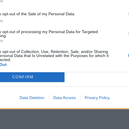
In
 στον Άγιο Ιωάννη, στα Καπετανιανά
Χανιά: Θάνατος 64χρονου σε πισίνα
Χανιά: Θάνατος 64χρονου σε
πισίνα ξενοδοχείου - Μια
o opt-out of the Sale of my Personal Data.
σύλληψη
In
to opt-out of processing my Personal Data for Targeted
ing.
 2026 για Οδικούς Μεταφορείς Επιβατών και Εμπορευμάτων
Χωρίς καθαρίστριες οι τουαλέτες της Κνωσού μετά τον 
ΚΡΗΤΗ
14:02
ις για υποψήφιους Οδικούς Μεταφορείς στην Π.Ε. Ηρακλείου
Χωρίς καθαρίστριες οι τουαλέτες τη
Χωρίς καθαρίστριες οι τουαλέτες
In
της Κνωσού μετά τον σάλο με τα
o opt-out of Collection, Use, Retention, Sale, and/or Sharing
φιλοδωρήματα - Τί συνέβη
ersonal Data that Is Unrelated with the Purposes for which it
lected.
Out
CONFIRM
Data Deletion
Data Access
Privacy Policy