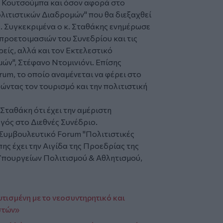
κ. Κουτσούμπα και όσον αφορά στο
λιτιστικών Διαδρομών" που θα διεξαχθεί
. Συγκεκριμένα ο κ. Σταθάκης ενημέρωσε
 προετοιμασιών του Συνεδρίου και τις
είς, αλλά και τον Εκτελεστικό
ών", Στέφανο Ντομινιόνι. Επίσης
rum, το οποίο αναμένεται να φέρει στο
ώντας τον τουρισμό και την πολιτιστική
Σταθάκη ότι έχει την αμέριστη
γός στο Διεθνές Συνέδριο.
ς Συμβουλευτικό Forum "Πολιτιστικές
ς έχει την Αιγίδα της Προεδρίας της
Υπουργείων Πολιτισμού & Αθλητισμού,
υτισμένη με το νεοσυντηρητικό και
στών»