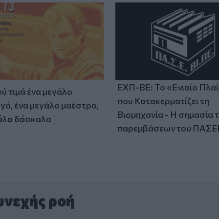
ΕΧΠ-ΒΕ: Το «Ενιαίο Πλα
ύ τιμά ένα μεγάλο
που Κατακερματίζει τη
γό, ένα μεγάλο μαέστρο,
Βιομηχανία - Η σημασία 
άλο δάσκαλο
παρεμβάσεων του ΠΑΣΕ
υνεχής ροή