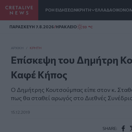
ΡΟΗ ΕΙΔΗΣΕΩΝ
ΚΡΗΤΗ
ΕΛΛΑΔΑ
ΟΙΚΟΝΟΜ
Homepage
ΠΑΡΑΣΚΕΥΗ 7.8.2026
/
ΗΡΑΚΛΕΙΟ
33 °C
ΑΡΧΙΚΗ
/
ΚΡΉΤΗ
Επίσκεψη του Δημήτρη Κο
Καφέ Κήπος
Ο Δημήτρης Κουτσούμπας είπε στον κ. Σταθά
πως θα σταθεί αρωγός στο Διεθνές Συνέδριο
15.12.2019
SHARE: