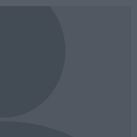
book
witter
Messenger
Whatsapp
Viber