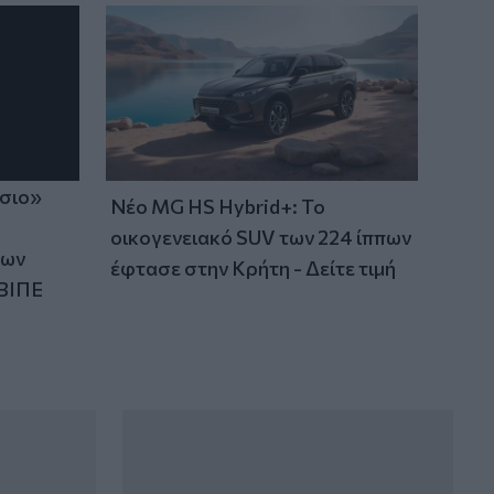
εκτελεστές της «Greek Mafia» -
Κατηγορείται και για τη δολοφονία
Ζαμπούνη
ίσιο»
Νέο MG HS Hybrid+: Το
οικογενειακό SUV των 224 ίππων
των
έφτασε στην Κρήτη - Δείτε τιμή
ΒΙΠΕ