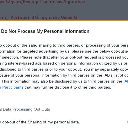
Πανελλήνιας Ένωσης Γεωπόνων Δημοσίων
ήτης - Ανείπωτη θλίψη για τον Μανώλη
-
Do Not Process My Personal Information
to opt-out of the sale, sharing to third parties, or processing of your per
formation for targeted advertising by us, please use the below opt-out s
r selection. Please note that after your opt-out request is processed y
eing interest-based ads based on personal information utilized by us or
disclosed to third parties prior to your opt-out. You may separately opt-
ερ του CRETALIVE
losure of your personal information by third parties on the IAB’s list of
ΤΗΝ ΕΊΔΗΣΗ
. This information may also be disclosed by us to third parties on the
IA
Participants
that may further disclose it to other third parties.
l Data Processing Opt Outs
o opt-out of the Sharing of my personal data.
ηκαν στον Άγιο Ιωάννη, στα Καπετανιανά
Χανιά: Θάνατος 64χρονου σε πισίνα ξενοδοχείου - Μια
ΚΡΗΤΗ
14:29