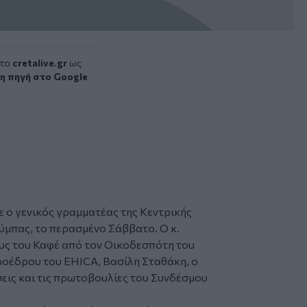
 το
cretalive.gr
ως
η πηγή στο Google
ε ο γενικός γραμματέας της Κεντρικής
μπας, το περασμένο Σάββατο. Ο κ.
ς του Καφέ από τον Οικοδεσπότη του
Προέδρου του EHICA, Βασίλη Σταθάκη, ο
άσεις και τις πρωτοβουλίες του Συνδέσμου