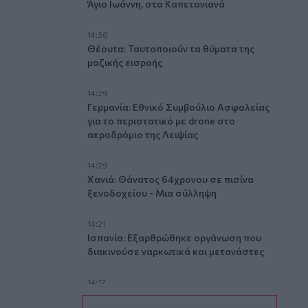
Άγιο Ιωάννη, στα Καπετανιανά
14:36
Θέουτα: Ταυτοποιούν τα θύματα της
μαζικής εισροής
14:29
Γερμανία: Εθνικό Συμβούλιο Ασφαλείας
για το περιστατικό με drone στο
αεροδρόμιο της Λειψίας
14:29
Χανιά: Θάνατος 64χρονου σε πισίνα
ξενοδοχείου - Μια σύλληψη
14:21
Ισπανία: Εξαρθρώθηκε οργάνωση που
διακινούσε ναρκωτικά και μετανάστες
14:17
Πολύ υψηλός κίνδυνος πυρκαγιάς στην