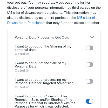
your opt-out. You may separately opt-out of the further
disclosure of your personal information by third parties on the
09:08
IAB’s list of downstream participants. This information may
Διευρύνεται η εθνική πρωτοβουλία για τις τιμές στο ράφι
also be disclosed by us to third parties on the
IAB’s List of
των σούπερ μάρκετ
Downstream Participants
that may further disclose it to other
third parties.
09:01
Όταν ο σεισμός της Κρήτης «λάβωσε» τον Φάρο της
Personal Data Processing Opt Outs
Αλεξάνδρειας
I want to opt-out of the Sharing of my
08:55
personal data.
Opted In
Νέοι ρωσικοί βομβαρδισμοί στο Κίεβο: Τρεις νεκροί,
μεταξύ των οποίων ένα παιδί
I want to opt-out of the Sale of my
Personal Data.
08:49
Opted In
Μηχανολογικό: 4.700 νέα οχήματα στο Ηράκλειο -
Σάββατο στο γραφείο για να μην περιμένουν οι πολίτες
I want to opt-out of processing my
Personal Data for Targeted Advertising.
Opted In
ΠΕΡΙΣΣΟΤΕΡΑ
I want to opt-out of Collection, Use,
Retention, Sale, and/or Sharing of my
Personal Data that Is Unrelated with the
Purposes for which it was collected.