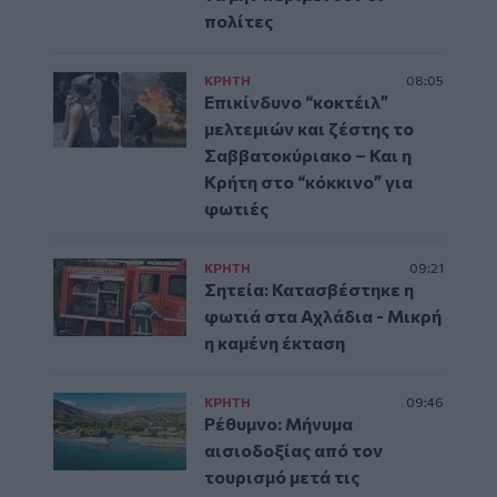
πολίτες
ΚΡΗΤΗ
08:05
Επικίνδυνο “κοκτέιλ”
μελτεμιών και ζέστης το
Σαββατοκύριακο – Και η
Κρήτη στο “κόκκινο” για
φωτιές
ΚΡΗΤΗ
09:21
Σητεία: Κατασβέστηκε η
φωτιά στα Αχλάδια - Μικρή
η καμένη έκταση
ΚΡΗΤΗ
09:46
Ρέθυμνο: Μήνυμα
αισιοδοξίας από τον
τουρισμό μετά τις