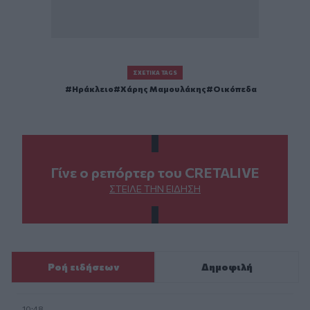
ΣΧΕΤΙΚΆ TAGS
Ηράκλειο
Χάρης Μαμουλάκης
Οικόπεδα
Γίνε ο ρεπόρτερ του CRETALIVE
ΣΤΕΊΛΕ ΤΗΝ ΕΊΔΗΣΗ
Ροή ειδήσεων
Δημοφιλή
10:48