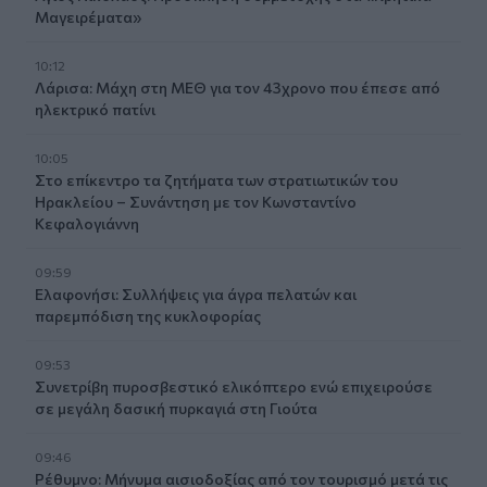
Μαγειρέματα»
10:12
Λάρισα: Μάχη στη ΜΕΘ για τον 43χρονο που έπεσε από
ηλεκτρικό πατίνι
10:05
Στο επίκεντρο τα ζητήματα των στρατιωτικών του
Ηρακλείου – Συνάντηση με τον Κωνσταντίνο
Κεφαλογιάννη
09:59
Ελαφονήσι: Συλλήψεις για άγρα πελατών και
παρεμπόδιση της κυκλοφορίας
09:53
Συνετρίβη πυροσβεστικό ελικόπτερο ενώ επιχειρούσε
σε μεγάλη δασική πυρκαγιά στη Γιούτα
09:46
Ρέθυμνο: Μήνυμα αισιοδοξίας από τον τουρισμό μετά τις