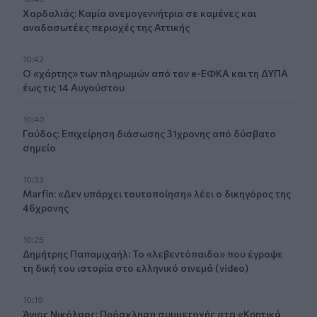
Χαρδαλιάς: Καμία ανεμογεννήτρια σε καμένες και
αναδασωτέες περιοχές της Αττικής
10:42
Ο «χάρτης» των πληρωμών από τον e-ΕΦΚΑ και τη ΔΥΠΑ
έως τις 14 Αυγούστου
10:40
Γαύδος: Επιχείρηση διάσωσης 31χρονης από δύσβατο
σημείο
10:33
Marfin: «Δεν υπάρχει ταυτοποίηση» λέει ο δικηγόρος της
46χρονης
10:25
Δημήτρης Παπαμιχαήλ: Το «λεβεντόπαιδο» που έγραψε
τη δική του ιστορία στο ελληνικό σινεμά (video)
10:19
Άγιος Νικόλαος: Πρόσκληση συμμετοχής στα «Κρητικά