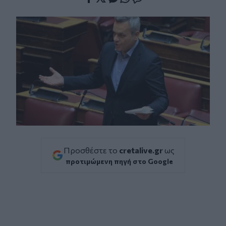
Facebook
Twitter
Messenger
Whatsapp
Viber
Προσθέστε το
cretalive.gr
ως
προτιμώμενη πηγή στο Google