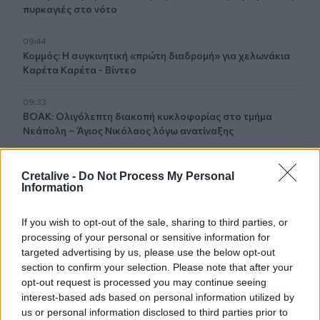
πυρκαγιές στο νότο
09:44
Κομμός: Η συγκινητική «πρώτη διαδρομή» για χελωνάκια
Καρέτα Καρέτα - Βίντεο
09:33
ΒΟΑΚ: Ολιγόλεπτη διακοπή κυκλοφορίας στο τμήμα
Νεάπολη – Άγιος Νικόλαος λόγω ανατίναξης
09:27
Cretalive -
Do Not Process My Personal
Βερολίνο: «Στημένη προβοκάτσια» το περιστατικό με το
Information
drone, σύμφωνα με τη ρωσική πρεσβεία
If you wish to opt-out of the sale, sharing to third parties, or
09:21
Σητεία: Κατασβέστηκε η φωτιά στα Αχλάδια - Μικρή η
processing of your personal or sensitive information for
καμένη έκταση
targeted advertising by us, please use the below opt-out
section to confirm your selection. Please note that after your
opt-out request is processed you may continue seeing
09:14
interest-based ads based on personal information utilized by
Χανιά: Ελλείψεις προσωπικού και προβλήματα στις
υπηρεσίες καθαριότητας
us or personal information disclosed to third parties prior to