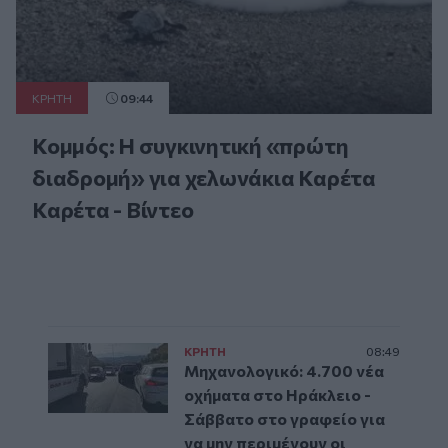
ΚΡΗΤΗ
09:44
Κομμός: Η συγκινητική «πρώτη
διαδρομή» για χελωνάκια Καρέτα
Καρέτα - Βίντεο
ΚΡΗΤΗ
08:49
Μηχανολογικό: 4.700 νέα
οχήματα στο Ηράκλειο -
Σάββατο στο γραφείο για
να μην περιμένουν οι