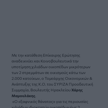
Με την κατάθεση Επίκαιρης Ερώτησης
αναδεικνύει και Κοινοβουλευτικά την
υποτίμηση χιλιάδων οικοπέδων μικρότερων
των 2 στρεμμάτων σε οικισμούς κάτω των
2.000 κατοίκων, ο Τομεάρχης Οικονομικών &
Ανάπτυξης της Κ.Ο. του ΣΥΡΙΖΑ Προοδευτική
Συμμαχία, Βουλευτής Ηρακλείου
Χάρης
Μαμουλάκης
.
«Ο «ξαφνικός θάνατος» για τις περιουσίες
χιλιάδων ιδιοκτητών οικοπέδων έως 2