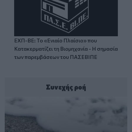
ΕΧΠ-ΒΕ: Το «Ενιαίο Πλαίσιο» που
Κατακερματίζει τη Βιομηχανία - Η σημασία
των παρεμβάσεων του ΠΑΣΕΒΙΠΕ
Συνεχής ροή