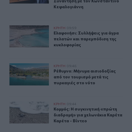
Συνάντηση με τον Κωνσταντίνο
Κεφαλογιάννη
Ελαφονήσι: Συλλήψεις για άγρα πελατών και παρεμπόδ
ΚΡΗΤΗ
09:59
Ελαφονήσι: Συλλήψεις για άγρα πε
Ελαφονήσι: Συλλήψεις για άγρα
πελατών και παρεμπόδιση της
κυκλοφορίας
Ρέθυμνο: Μήνυμα αισιοδοξίας από τον τουρισμό μετά τι
ΚΡΗΤΗ
09:46
Ρέθυμνο: Μήνυμα αισιοδοξίας από τ
Ρέθυμνο: Μήνυμα αισιοδοξίας
από τον τουρισμό μετά τις
πυρκαγιές στο νότο
Ηράκλειο: Η συγκινητική «πρώτη διαδρομή» για χελων
ΚΡΗΤΗ
09:44
Κομμός: Η συγκινητική «πρώτη διαδ
Κομμός: Η συγκινητική «πρώτη
διαδρομή» για χελωνάκια Καρέτα
Καρέτα - Βίντεο