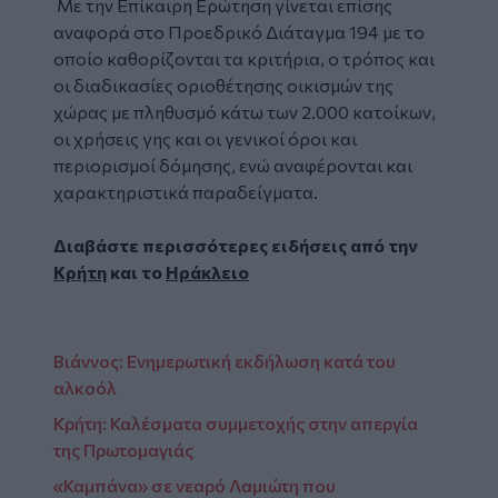
Με την Επίκαιρη Ερώτηση γίνεται επίσης
αναφορά στο Προεδρικό Διάταγμα 194 με το
οποίο καθορίζονται τα κριτήρια, ο τρόπος και
οι διαδικασίες οριοθέτησης οικισμών της
χώρας με πληθυσμό κάτω των 2.000 κατοίκων,
οι χρήσεις γης και οι γενικοί όροι και
περιορισμοί δόμησης, ενώ αναφέρονται και
χαρακτηριστικά παραδείγματα.
Διαβάστε περισσότερες ειδήσεις από την
Κρήτη
και το
Ηράκλειο
Βιάννος: Ενημερωτική εκδήλωση κατά του
αλκοόλ
Κρήτη: Καλέσματα συμμετοχής στην απεργία
της Πρωτομαγιάς
«Καμπάνα» σε νεαρό Λαμιώτη που