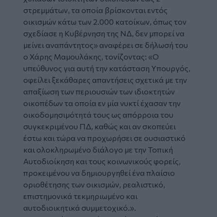
στρεμμάτων, τα οποία βρίσκονται εντός
οικισμών κάτω των 2.000 κατοίκων, όπως τον
σχεδίασε η Κυβέρνηση της ΝΔ, δεν μπορεί να
μείνει αναπάντητος»
αναφέρει σε δήλωσή του
ο Χάρης Μαμουλάκης, τονίζοντας:
«Ο
υπεύθυνος για αυτή την κατάσταση Υπουργός,
οφείλει ξεκάθαρες απαντήσεις σχετικά με την
απαξίωση των περιουσιών των ιδιοκτητών
οικοπέδων τα οποία εν μία νυκτί έχασαν την
οικοδομησιμότητά τους ως απόρροια του
συγκεκριμένου ΠΔ, καθώς και αν σκοπεύει
έστω και τώρα να προχωρήσει σε ουσιαστικό
και ολοκληρωμένο διάλογο με την Τοπική
Αυτοδιοίκηση και τους κοινωνικούς φορείς,
προκειμένου να δημιουργηθεί ένα πλαίσιο
οριοθέτησης των οικισμών, ρεαλιστικό,
επιστημονικά τεκμηριωμένο και
αυτοδιοικητικά συμμετοχικό.».