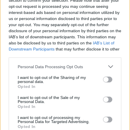
section to confirm your selection. Please note that after your
17:16
opt-out request is processed you may continue seeing
Χάντερ Μπάιντεν: Αποκάλυψε ότι ο καρκίνος του πατέρα
interest-based ads based on personal information utilized by
του, Τζο Μπάιντεν, έχει κάνει μεταστάσεις στα οστά
us or personal information disclosed to third parties prior to
your opt-out. You may separately opt-out of the further
16:56
disclosure of your personal information by third parties on the
Καύσωνας και ξηρασία "χτυπούν" την αγροτική παραγωγή
IAB’s list of downstream participants. This information may
και στην Κρήτη
also be disclosed by us to third parties on the
IAB’s List of
Downstream Participants
that may further disclose it to other
16:39
third parties.
Επίδομα 150 ευρώ ανά παιδί: Ποιοι θα πληρωθούν τέλη
στα Αυγούστου – Όλες οι προϋποθέσεις
Personal Data Processing Opt Outs
16:25
I want to opt-out of the Sharing of my
personal data.
Φωτιά στη Βοιωτία: Η δραματική επιχείρηση διάσωσης
Opted In
πολιτών μέσω θαλάσσης από την Πυροσβεστική
I want to opt-out of the Sale of my
Personal Data.
16:12
Opted In
Ε. Τουρνάς: "Απέναντι σε ακραία καιρικά φαινόμενα δεν
υπάρχουν περιθώρια εφησυχασμού"
I want to opt-out of processing my
Personal Data for Targeted Advertising.
15:57
Opted In