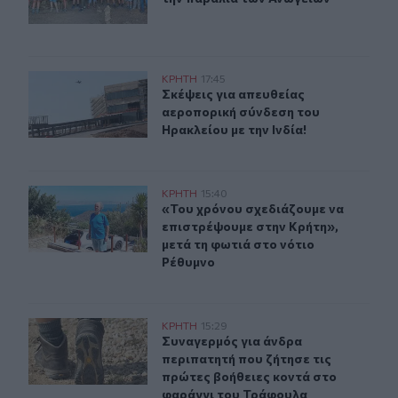
Σκέψεις για απευθείας αεροπορική σύνδεση του Ηρακλεί
ΚΡΗΤΗ
17:45
Σκέψεις για απευθείας αεροπορική 
Σκέψεις για απευθείας
αεροπορική σύνδεση του
Ηρακλείου με την Ινδία!
«Του χρόνου σχεδιάζουμε να επιστρέψουμε στην Κρήτη»
ΚΡΗΤΗ
15:40
«Του χρόνου σχεδιάζουμε να επιστρ
«Του χρόνου σχεδιάζουμε να
επιστρέψουμε στην Κρήτη»,
μετά τη φωτιά στο νότιο
Ρέθυμνο
Συναγερμός για άνδρα περιπατητή που ζήτησε τις πρώτ
ΚΡΗΤΗ
15:29
Συναγερμός για άνδρα περιπατητή 
Συναγερμός για άνδρα
περιπατητή που ζήτησε τις
πρώτες βοήθειες κοντά στο
φαράγγι του Τράφουλα