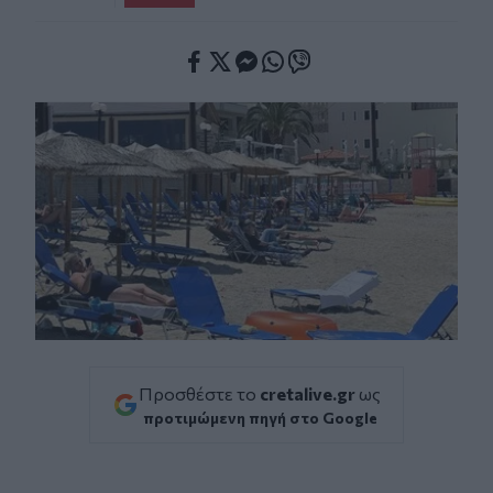
Facebook
Twitter
Messenger
Whatsapp
Viber
Προσθέστε το
cretalive.gr
ως
προτιμώμενη πηγή στο Google