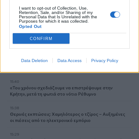
Φωτιά σε χαμηλή βλάστηση στη Σίνδο - Σηκώθηκε
I want to opt-out of Collection, Use,
ελικόπτερο
Retention, Sale, and/or Sharing of my
Personal Data that Is Unrelated with the
Purposes for which it was collected.
15:54
Opted Out
Αττικόν: Εκτός λειτουργίας και οι δύο αξονικοί
τομογράφοι
CONFIRM
15:48
Ταϊλάνδη: Στους 9 οι νεκροί μετά τον θάνατο ενός
Data Deletion
Data Access
Privacy Policy
12χρονου κοριτσιού στην επίθεση με πυροβολισμούς σε
σχολείο
15:40
«Του χρόνου σχεδιάζουμε να επιστρέψουμε στην
Κρήτη», μετά τη φωτιά στο νότιο Ρέθυμνο
15:38
Θερινές εκπτώσεις: Χαμηλότερος ο τζίρος – Αυξημένες
οι πιέσεις από το ηλεκτρονικό εμπόριο
15:29