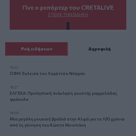
Γίνε ο ρεπόρτερ του CRETALIVE
ΣΤΕΊΛΕ ΤΗΝ ΕΊΔΗΣΗ
Ροή ειδήσεων
Δημοφιλή
18:22
ΟΦΗ: Έκλεισε τον Λορέντσο Ντίκμαν
18:21
ΕΛΓΕΚΑ: Προληπτική ανάκληση γνωστής μαρμελάδας
φράουλα
18:05
Μια μεγάλη μουσική βραδιά στην Αλφά για τα 100 χρόνια
από τη γέννηση του Κώστα Μουντάκη