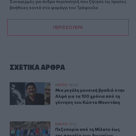
Συναγερμός για άνδρα περιπατητή που ζήτησε τις πρώτες
βοήθειες κοντά στο φαράγγι του Τράφουλα
ΠΕΡΙΣΣΟΤΕΡΑ
ΣΧΕΤΙΚA AΡΘΡΑ
Μια μεγάλη μουσική βραδιά στην Αλφά για τα 100 χρόν
ΚΡΗΤΗ
18:05
Μια μεγάλη μουσική βραδιά στην Α
Μια μεγάλη μουσική βραδιά στην
Αλφά για τα 100 χρόνια από τη
γέννηση του Κώστα Μουντάκη
Πεζοπορία από τη Μίλατο έως την παραλία των Ανωγεί
ΚΡΗΤΗ
17:51
Πεζοπορία από τη Μίλατο έως την 
Πεζοπορία από τη Μίλατο έως
την παραλία των Ανωγείων