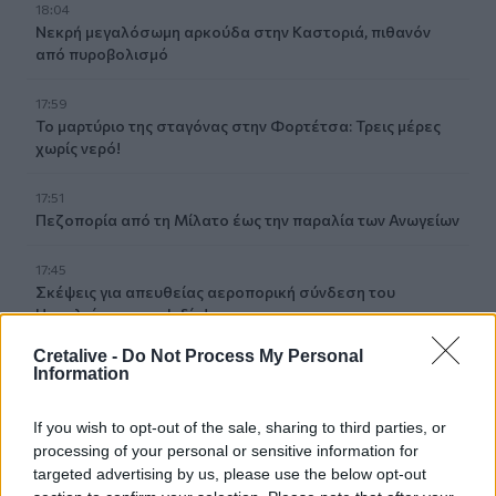
18:04
Νεκρή μεγαλόσωμη αρκούδα στην Καστοριά, πιθανόν
από πυροβολισμό
17:59
Το μαρτύριο της σταγόνας στην Φορτέτσα: Τρεις μέρες
χωρίς νερό!
17:51
Πεζοπορία από τη Μίλατο έως την παραλία των Ανωγείων
17:45
Σκέψεις για απευθείας αεροπορική σύνδεση του
Ηρακλείου με την Ινδία!
Cretalive -
Do Not Process My Personal
17:38
Information
Η Τεχνητή Νοημοσύνη «αλλάζει» τον εγκέφαλό μας
If you wish to opt-out of the sale, sharing to third parties, or
17:29
processing of your personal or sensitive information for
Ο νεότερος κάτοχος διαρκείας του ΟΦΗ είναι... 2 μηνών!
targeted advertising by us, please use the below opt-out