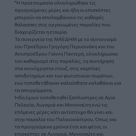
"Η προετοιμασία ολοκληρώθηκε τις
προηγούμενες μέρες και ήδη οι επισκέπτες
μπορούν να απολαμβάνουν τις καθαρές
θάλασσες στις οργανωμένες παραλίες που
διαχειρίζεται η εταιρία.
Τα συνεργεία της ΜΑΕΔΗΜ με το συντονισμό
του Προέδρου Γρηγόρη Περυσινάκη και του
Αντιπροέδρου Γιάννη Παντερή, ολοκλήρωσαν
τον καθαρισμό στις παραλίες, τη συντήρηση
στα κοινόχρηστα ντουζ, στις καμπίνες
αποδυτηρίων και των φωτιστικών σωμάτων,
ενώ τοποθετήθηκαν καλαίσθητα καλαθάκια για
τα απορρίμματα.
Ήδη έχουν τοποθετηθεί ξαπλώστρες σε Αγία
Πελαγία, Λυγαριά και Μονοναύτη ενώ τις
επόμενες μέρες κάτι αντίστοιχο θα γίνει και
στην παραλία του Παλαιοκάστρου. Όπως και
τα προηγούμενα χρόνια έτσι και φέτος οι
επισκέπτες σε Λυγαριά, Μονοναύτη και