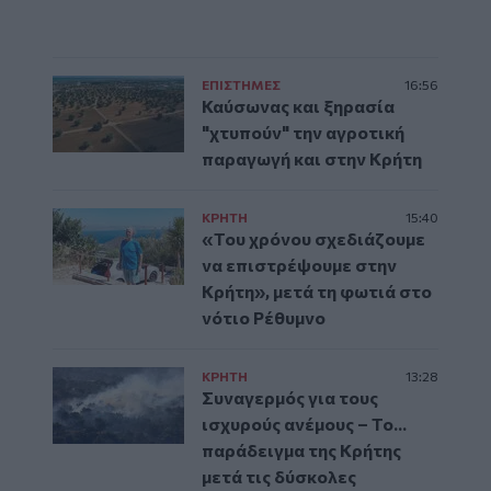
ΕΠΙΣΤΗΜΕΣ
16:56
Καύσωνας και ξηρασία
"χτυπούν" την αγροτική
παραγωγή και στην Κρήτη
ΚΡΗΤΗ
15:40
«Του χρόνου σχεδιάζουμε
να επιστρέψουμε στην
Κρήτη», μετά τη φωτιά στο
νότιο Ρέθυμνο
ΚΡΗΤΗ
13:28
Συναγερμός για τους
ισχυρούς ανέμους – Το...
παράδειγμα της Κρήτης
μετά τις δύσκολες