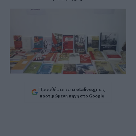
Facebook
Twitter
Messenger
Whatsapp
Viber
Προσθέστε το
cretalive.gr
ως
προτιμώμενη πηγή στο Google