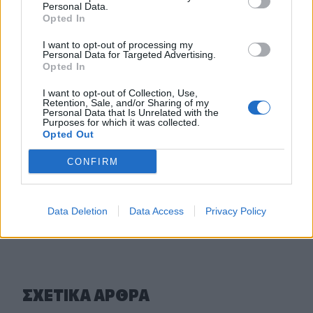
Personal Data.
ανασκόπηση του Δημάρχου
Opted In
09:41
I want to opt-out of processing my
Γερμανία: Νέα έρευνα για την άμυνα απέναντι στα drones
Personal Data for Targeted Advertising.
Opted In
09:35
I want to opt-out of Collection, Use,
Γαμήλιος τουρισμός: Στην Κρήτη από όλες τις ηπείρους,
Retention, Sale, and/or Sharing of my
για τον γάμο των ονείρων τους!
Personal Data that Is Unrelated with the
Purposes for which it was collected.
Opted Out
09:29
Κασσάνοι: Όλα έτοιμα για την Γιορτή Κρεμμυδιού
CONFIRM
ΠΕΡΙΣΣΟΤΕΡΑ
Data Deletion
Data Access
Privacy Policy
ΣΧΕΤΙΚA AΡΘΡΑ