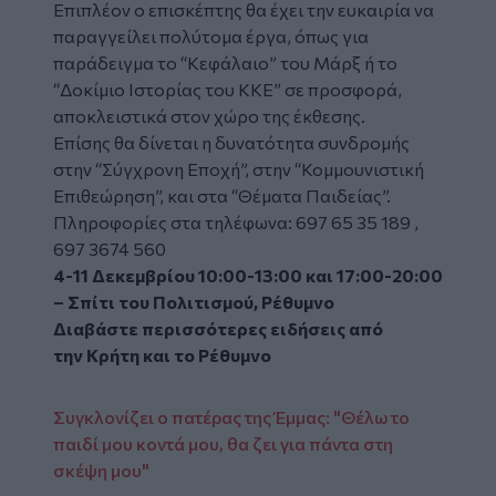
Επιπλέον ο επισκέπτης θα έχει την ευκαιρία να
παραγγείλει πολύτομα έργα, όπως για
παράδειγμα το “Κεφάλαιο” του Μάρξ ή το
“Δοκίμιο Ιστορίας του ΚΚΕ” σε προσφορά,
αποκλειστικά στον χώρο της έκθεσης.
Επίσης θα δίνεται η δυνατότητα συνδρομής
στην “Σύγχρονη Εποχή”, στην “Κομμουνιστική
Επιθεώρηση”, και στα “Θέματα Παιδείας”.
Πληροφορίες στα τηλέφωνα: 697 65 35 189 ,
697 3674 560
4-11 Δεκεμβρίου 10:00-13:00 και 17:00-20:00
– Σπίτι του Πολιτισμού, Ρέθυμνο
Διαβάστε περισσότερες ειδήσεις από
την
Κρήτη
και το
Ρέθυμνο
Συγκλονίζει ο πατέρας της Έμμας: "Θέλω το
παιδί μου κοντά μου, θα ζει για πάντα στη
σκέψη μου"