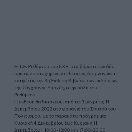
Η Τ.Ε.
Ρεθύμνου του ΚΚΕ
, στα βήματα των δύο
πρώτων επιτυχημένων εκθέσεων, διοργανώνει
και φέτος την 3
η
Έκθεση Βιβλίου
των εκδόσεων
της Σύγχρονης Εποχής, στην πόλη του
Ρεθύμνου.
Η έκθεση θα διαρκέσει από τις 3 μέχρι τις 11
Δεκεμβρίου 2022 στο φουαγιέ του Σπιτιού του
Πολιτισμού, με το παρακάτω πρόγραμμα:
Κυριακή 4 Δεκεμβρίου έως Κυριακή 11
Δεκεμβρίου :
10:00-13:00 και 17:00-20:00