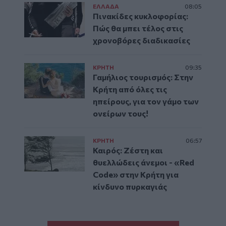
ΕΛΛAΔΑ
08:05
Πινακίδες κυκλοφορίας:
Πώς θα μπει τέλος στις
χρονοβόρες διαδικασίες
ΚΡΗΤΗ
09:35
Γαμήλιος τουρισμός: Στην
Κρήτη από όλες τις
ηπείρους, για τον γάμο των
ονείρων τους!
ΚΡΗΤΗ
06:57
Καιρός: Ζέστη και
θυελλώδεις άνεμοι - «Red
Code» στην Κρήτη για
κίνδυνο πυρκαγιάς