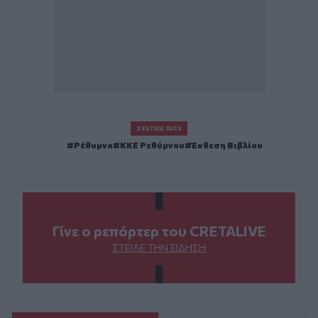
ΣΧΕΤΙΚΆ TAGS
Ρέθυμνο
ΚΚΕ Ρεθύμνου
Έκθεση Βιβλίου
Γίνε ο ρεπόρτερ του CRETALIVE
ΣΤΕΊΛΕ ΤΗΝ ΕΊΔΗΣΗ