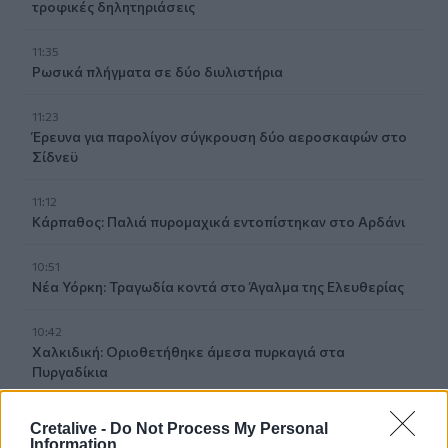
τροφικές δηλητηριάσεις
11:35
Ρωσικά πλήγματα σε δύο διυλιστήρια
11:23
Έρευνα για παρολίγον σύγκρουση δύο αεροσκαφών στο
Σίδνεϋ
11:12
Κάρπαθος: Παλιά πυρομαχικά εντοπίστηκαν στο Αρδάνι
10:51
Νέα Υόρκη: Τραγωδία κοντά στο Άγαλμα της Ελευθερίας
10:42
Χαλκιδική: Οριοθετήθηκε άμεσα πυρκαγιά στα
Πυργαδίκια
10:39
Cretalive -
Do Not Process My Personal
Χανιά: Κάνναβη και δενδρύλλια είχε 52χρονος
Information