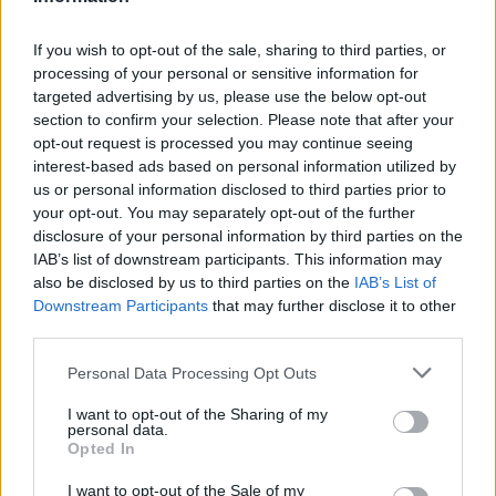
10:31
If you wish to opt-out of the sale, sharing to third parties, or
Ταϊλάνδη: Στους 9 οι νεκροί από το μακελειό σε σχολείο
processing of your personal or sensitive information for
targeted advertising by us, please use the below opt-out
10:23
section to confirm your selection. Please note that after your
Ηράκλειο: Σύλληψη ζευγαριού για ναρκωτικά –
opt-out request is processed you may continue seeing
Κατασχέθηκε σχεδόν μισό κιλό κάνναβης
interest-based ads based on personal information utilized by
us or personal information disclosed to third parties prior to
10:13
your opt-out. You may separately opt-out of the further
«Δύο μέρες μόνο»
disclosure of your personal information by third parties on the
IAB’s list of downstream participants. This information may
10:10
also be disclosed by us to third parties on the
IAB’s List of
Πάρος: Στον εισαγγελέα σήμερα ο ιδιοκτήτης του beach
Downstream Participants
that may further disclose it to other
bar για τον θάνατο του 4χρονου
third parties.
09:52
Personal Data Processing Opt Outs
Ιός Δυτικού Νείλου: Όλη η Αττική στο επίκεντρο των
κρουσμάτων
I want to opt-out of the Sharing of my
personal data.
Opted In
09:43
Ηράκλειο: Ποια θέματα περιλαμβάνει η εβδομαδιαία
I want to opt-out of the Sale of my