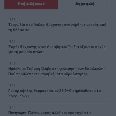
Ροή ειδήσεων
Δημοφιλή
11:59
Τραγωδία στα Μάλια: 64χρονος ανασύρθηκε νεκρός από
τη θάλασσα
11:55
Σορός 57χρονης στον Λυκαβηττό: Τι εξετάζουν οι αρχές
για τη μοιραία πτώση
11:49
Ηράκλειο: Σοβαρή βλάβη στη γεώτρηση των Βασιλειών –
Πού προβλέπονται προβλήματα υδροδότησης
11:43
Ρεκόρ υψηλής θερμοκρασίας 36,9°C σημειώθηκε στο
Χονγκ Κονγκ
11:40
Πανηγύρια: Γλέντι, χορός αλλά και προσοχή στις