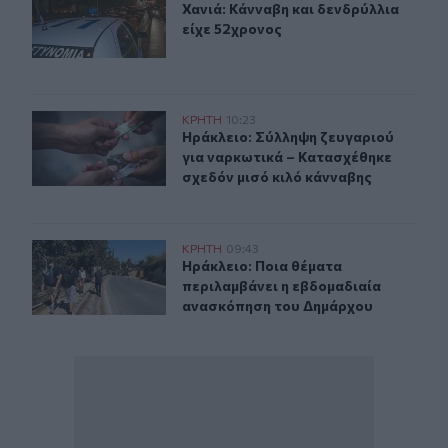
Χανιά: Κάνναβη και δενδρύλλια είχ
Χανιά: Κάνναβη και δενδρύλλια
είχε 52χρονος
Ηράκλειο: Σύλληψη ζευγαριού για ναρκωτικά – Κατασχέ
ΚΡΗΤΗ
10:23
Ηράκλειο: Σύλληψη ζευγαριού για 
Ηράκλειο: Σύλληψη ζευγαριού
για ναρκωτικά – Κατασχέθηκε
σχεδόν μισό κιλό κάνναβης
Ηράκλειο: Ποια θέματα περιλαμβάνει η εβδομαδιαία 
ΚΡΗΤΗ
09:43
Ηράκλειο: Ποια θέματα περιλαμβά
Ηράκλειο: Ποια θέματα
περιλαμβάνει η εβδομαδιαία
ανασκόπηση του Δημάρχου