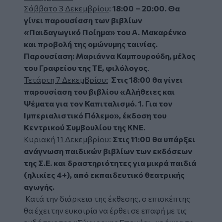
Σάββατο 3 Δεκεμβρίου
:
18:00 – 20:00. Θα
γίνει παρουσίαση των βιβλίων
«Παιδαγωγικό Ποίημα» του Α. Μακαρένκο
και προβολή της ομώνυμης ταινίας.
Παρουσίαση: Μαριάννα Καμπουρούδη, μέλος
του Γραφείου της ΤΕ, φιλόλογος
.
Τετάρτη 7 Δεκεμβρίου:
Στις 18:00 θα γίνει
παρουσίαση του βιβλίου «Αλήθειες και
Ψέματα για τον Καπιταλισμό. 1. Για τον
Ιμπεριαλιστικό Πόλεμο», έκδοση του
Κεντρικού Συμβουλίου της ΚΝΕ.
Κυριακή 11 Δεκεμβρίου
:
Στις 11:00 θα υπάρξει
ανάγνωση
παιδικών βιβλίων των εκδόσεων
της Σ.Ε. και δραστηριότητες για μικρά παιδιά
(ηλικίες 4+), από εκπαιδευτικό θεατρικής
αγωγής.
Κατά την διάρκεια της έκθεσης, ο επισκέπτης
θα έχει την ευκαιρία να έρθει σε επαφή με τις