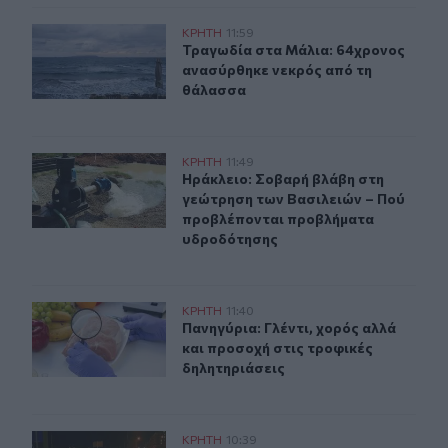
Τραγωδία στα Μάλια: 64χρονος ανασύρθηκε νεκρός απ
ΚΡΗΤΗ
11:59
Τραγωδία στα Μάλια: 64χρονος αν
Τραγωδία στα Μάλια: 64χρονος
ανασύρθηκε νεκρός από τη
θάλασσα
Ηράκλειο: Σοβαρή βλάβη στη γεώτρηση των Βασιλειών
ΚΡΗΤΗ
11:49
Ηράκλειο: Σοβαρή βλάβη στη γεώτ
Ηράκλειο: Σοβαρή βλάβη στη
γεώτρηση των Βασιλειών – Πού
προβλέπονται προβλήματα
υδροδότησης
Πανηγύρια: Γλέντι, χορός αλλά και προσοχή στις τροφι
ΚΡΗΤΗ
11:40
Πανηγύρια: Γλέντι, χορός αλλά και
Πανηγύρια: Γλέντι, χορός αλλά
και προσοχή στις τροφικές
δηλητηριάσεις
Χανιά: Κάνναβη και δενδρύλλια είχε 52χρονος
ΚΡΗΤΗ
10:39