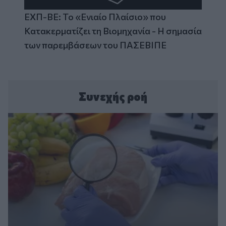
ΕΧΠ-ΒΕ: Το «Ενιαίο Πλαίσιο» που
Κατακερματίζει τη Βιομηχανία - Η σημασία
των παρεμβάσεων του ΠΑΣΕΒΙΠΕ
Συνεχής ροή