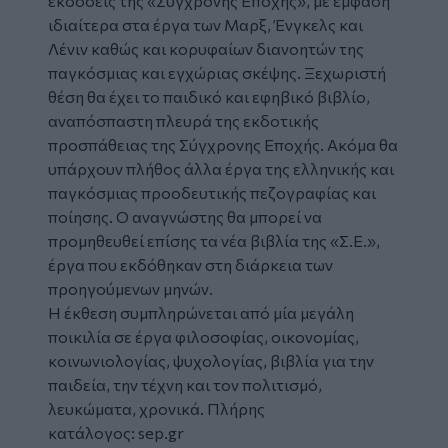
εκδόσεις της «Σύγχρονης Εποχής», με έμφαση
ιδιαίτερα στα έργα των Μαρξ, Ένγκελς και
Λένιν καθώς και κορυφαίων διανοητών της
παγκόσμιας και εγχώριας σκέψης. Ξεχωριστή
θέση θα έχει το παιδικό και εφηβικό βιβλίο,
αναπόσπαστη πλευρά της εκδοτικής
προσπάθειας της Σύγχρονης Εποχής. Ακόμα θα
υπάρχουν πλήθος άλλα έργα της ελληνικής και
παγκόσμιας προοδευτικής πεζογραφίας και
ποίησης. Ο αναγνώστης θα μπορεί να
προμηθευθεί επίσης τα νέα βιβλία της «Σ.Ε.»,
έργα που εκδόθηκαν στη διάρκεια των
προηγούμενων μηνών.
Η έκθεση συμπληρώνεται από μία μεγάλη
ποικιλία σε έργα φιλοσοφίας, οικονομίας,
κοινωνιολογίας, ψυχολογίας, βιβλία για την
παιδεία, την τέχνη και τον πολιτισμό,
λευκώματα, χρονικά. Πλήρης
κατάλογος:
sep.gr