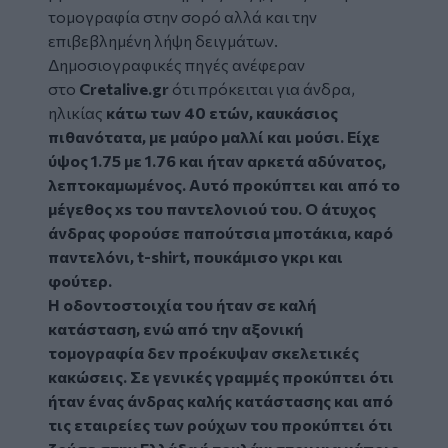
τομογραφία στην σορό αλλά και την
επιβεβλημένη λήψη δειγμάτων.
Δημοσιογραφικές πηγές ανέφεραν
στο
Cretalive
.
gr
ότι πρόκειται για άνδρα,
ηλικίας
κάτω των 40 ετών, καυκάσιος
πιθανότατα, με μαύρο μαλλί και μούσι. Είχε
ύψος 1.75 με 1.76 και ήταν αρκετά αδύνατος,
λεπτοκαμωμένος. Αυτό προκύπτει και από το
μέγεθος
xs
του παντελονιού του. Ο άτυχος
άνδρας φορούσε παπούτσια μποτάκια, καρό
παντελόνι,
t
-
shirt
, πουκάμισο γκρι και
φούτερ.
Η οδοντοστοιχία του ήταν σε καλή
κατάσταση, ενώ από την αξονική
τομογραφία δεν προέκυψαν σκελετικές
κακώσεις. Σε γενικές γραμμές προκύπτει ότι
ήταν ένας άνδρας καλής κατάστασης και από
τις εταιρείες των ρούχων του προκύπτει ότι