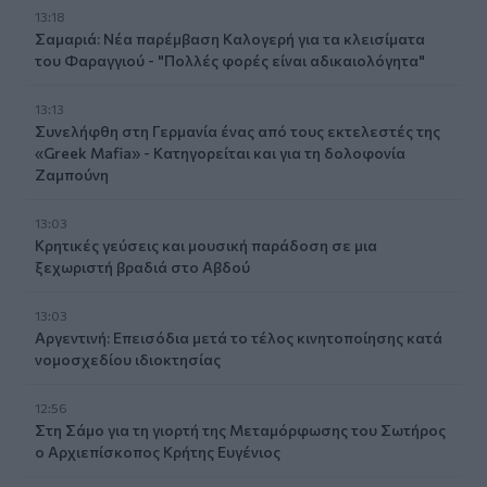
13:18
Σαμαριά: Νέα παρέμβαση Καλογερή για τα κλεισίματα
του Φαραγγιού - "Πολλές φορές είναι αδικαιολόγητα"
13:13
Συνελήφθη στη Γερμανία ένας από τους εκτελεστές της
«Greek Mafia» - Κατηγορείται και για τη δολοφονία
Ζαμπούνη
13:03
Κρητικές γεύσεις και μουσική παράδοση σε μια
ξεχωριστή βραδιά στο Αβδού
13:03
Αργεντινή: Επεισόδια μετά το τέλος κινητοποίησης κατά
νομοσχεδίου ιδιοκτησίας
12:56
Στη Σάμο για τη γιορτή της Μεταμόρφωσης του Σωτήρος
ο Αρχιεπίσκοπος Κρήτης Ευγένιος