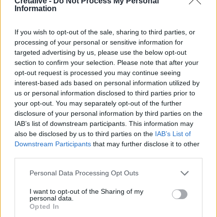
Cretalive -
Do Not Process My Personal
Συνελήφθη στη Γερμανία 31χρονος καταζητούμενος για
Information
τρεις ανθρωποκτονίες στην Ελλάδα
If you wish to opt-out of the sale, sharing to third parties, or
12:25
processing of your personal or sensitive information for
Λακωνία: Θανατηφόρο τροχαίο στον Κλαδά
targeted advertising by us, please use the below opt-out
section to confirm your selection. Please note that after your
12:23
opt-out request is processed you may continue seeing
Με τα σκάφη τους έσωσαν δεκάδες ανθρώπους - Το
interest-based ads based on personal information utilized by
"ευχαριστώ" στους ιδιώτες που συνέδραμαν στην
us or personal information disclosed to third parties prior to
πυρκαγιά του Αγίου Βασιλείου
your opt-out. You may separately opt-out of the further
disclosure of your personal information by third parties on the
12:20
IAB’s list of downstream participants. This information may
Και επίσημα το Ειδικό Χωροταξικό Πλαίσιο για τον
also be disclosed by us to third parties on the
IAB’s List of
Τουρισμό
Downstream Participants
that may further disclose it to other
third parties.
12:17
Του έκλεψαν την αγελάδα και ξέσπασε στα κοινωνικά
Personal Data Processing Opt Outs
δίκτυα
I want to opt-out of the Sharing of my
personal data.
12:08
Opted In
Υπόθεση Marfin: Προθεσμία για να απολογηθεί την Τρίτη