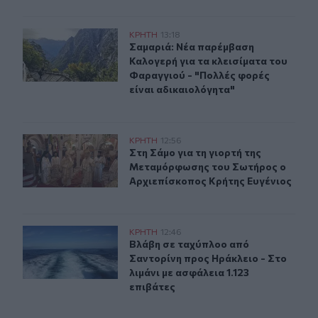
Σαμαριά: Νέα παρέμβαση Καλογερή για τα κλεισίματα τ
ΚΡΗΤΗ
13:18
Σαμαριά: Νέα παρέμβαση Καλογερή γ
Σαμαριά: Νέα παρέμβαση
Καλογερή για τα κλεισίματα του
Φαραγγιού - "Πολλές φορές
είναι αδικαιολόγητα"
Στη Σάμο για τη γιορτή της Μεταμόρφωσης του Σωτήρο
ΚΡΗΤΗ
12:56
Στη Σάμο για τη γιορτή της Μεταμ
Στη Σάμο για τη γιορτή της
Μεταμόρφωσης του Σωτήρος ο
Αρχιεπίσκοπος Κρήτης Ευγένιος
Βλάβη σε ταχύπλοο από Σαντορίνη προς Ηράκλειο - Στο 
ΚΡΗΤΗ
12:46
Βλάβη σε ταχύπλοο από Σαντορίνη π
Βλάβη σε ταχύπλοο από
Σαντορίνη προς Ηράκλειο - Στο
λιμάνι με ασφάλεια 1.123
επιβάτες