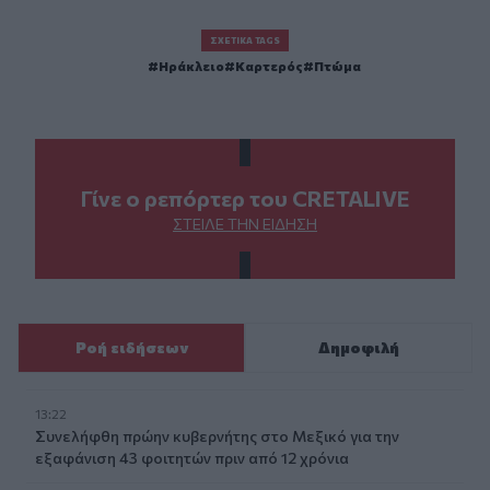
ΣΧΕΤΙΚΆ TAGS
Ηράκλειο
Καρτερός
Πτώμα
Γίνε ο ρεπόρτερ του CRETALIVE
ΣΤΕΊΛΕ ΤΗΝ ΕΊΔΗΣΗ
Ροή ειδήσεων
Δημοφιλή
13:22
Συνελήφθη πρώην κυβερνήτης στο Μεξικό για την
εξαφάνιση 43 φοιτητών πριν από 12 χρόνια