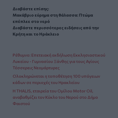
Διαβάστε επίσης:
Μακάβριο εύρημα στη θάλασσα: Πτώμα
επέπλεε στο νερό
Διαβάστε περισσότερες ειδήσεις από την
Κρήτη
και το
Ηράκλειο
Ρέθυμνο: Επετειακή εκδήλωση Εκκλησιαστικού
Λυκείου - Γυμνασίου Ξάνθης για τους Αγίους
Τέσσερεις Νεομάρτυρες
Ολοκληρώνεται η τοποθέτηση 100 υπόγειων
κάδων σε περιοχές του Ηρακλείου
Η THALIS, εταιρεία του Ομίλου Motor Oil,
αναβαθμίζει τον Κύκλο του Νερού στο Δήμο
Φαιστού