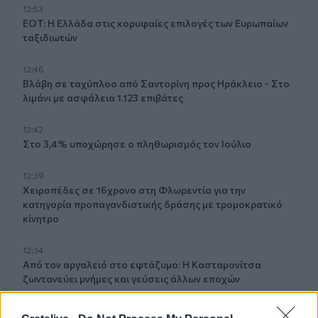
12:53
ΕΟΤ: Η Ελλάδα στις κορυφαίες επιλογές των Ευρωπαίων
ταξιδιωτών
12:46
Βλάβη σε ταχύπλοο από Σαντορίνη προς Ηράκλειο - Στο
λιμάνι με ασφάλεια 1.123 επιβάτες
12:42
Στο 3,4% υποχώρησε ο πληθωρισμός τον Ιούλιο
12:39
Xειροπέδες σε 16χρονο στη Φλωρεντία για την
κατηγορία προπαγανδιστικής δράσης με τρομοκρατικό
κίνητρο
12:34
Από τον αργαλειό στο εφτάζυμο: Η Κασταμονίτσα
ζωντανεύει μνήμες και γεύσεις άλλων εποχών
12:32