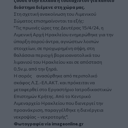
ζούσε στην Ελλάδα ή τουλάχιστον για κάποιο
διάστημα διέμενε στη χώρα μας.
Στη σχετική ανακοίνωση του Λιμενικού
Σώματος επισημαίνονται τα εξής:
"Τις πρωινές ώρες της Δευτέρας 15/4/24, η
Λιμενική Αρχή Ηρακλείου ενημερώθηκε για την
ύπαρξη σορού άντρα, αγνώστων λοιπών
στοιχείων, σε προχωρημένη σήψη, στη
θαλάσσια περιοχή βορειοανατολικά του
λιμανιού του Ηρακλείου και σε απόσταση
0,5ν.μ. από την ξηρά.
Η σορός ανασύρθηκε από περιπολικό
σκάφος Λ.Σ.-ΕΛ.ΑΚΤ. και πρόκειται να
μεταφερθεί στο Εργαστήριο Ιατροδικαστικών
Επιστημών Κρήτης. Από το Κεντρικό
Λιμεναρχείο Ηρακλείου που διενεργεί την
προανάκριση, παραγγέλθηκε η διενέργεια
νεκροψίας – νεκροτομής".
Φωτογραφία via imageonline.gr