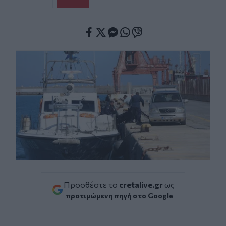
Facebook
Twitter
Messenger
Whatsapp
Viber
Προσθέστε το
cretalive.gr
ως
προτιμώμενη πηγή στο Google