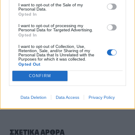
έλαβε η 46χρονη
I want to opt-out of the Sale of my
Personal Data.
Opted In
11:50
Έφηβος ο μακελάρης στην Ταϊλάνδη - Εκτέλεσε τους
I want to opt-out of processing my
παππούδες του και 6 άτομα σε σχολείο
Personal Data for Targeted Advertising.
Opted In
11:42
I want to opt-out of Collection, Use,
Νέα τραγωδία σε παραλία της Κρήτης
Retention, Sale, and/or Sharing of my
Personal Data that Is Unrelated with the
Purposes for which it was collected.
11:37
Opted Out
Χατζηδάκης: Άκυρες από 1 Οκτωβρίου οι εγκύκλιοι που
δεν έχουν αναρτηθεί
CONFIRM
ΠΕΡΙΣΣΟΤΕΡΑ
Data Deletion
Data Access
Privacy Policy
ΣΧΕΤΙΚA AΡΘΡΑ