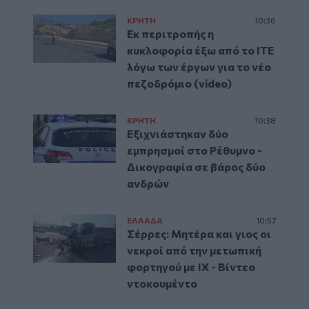
ΚΡΗΤΗ
10:36
Εκ περιτροπής η
κυκλοφορία έξω από το ΙΤΕ
λόγω των έργων για το νέο
πεζοδρόμιο (video)
ΚΡΗΤΗ
10:38
Εξιχνιάστηκαν δύο
εμπρησμοί στο Ρέθυμνο -
Δικογραφία σε βάρος δύο
ανδρών
ΕΛΛAΔΑ
10:57
Σέρρες: Μητέρα και γιος οι
νεκροί από την μετωπική
φορτηγού με ΙΧ - Βίντεο
ντοκουμέντο