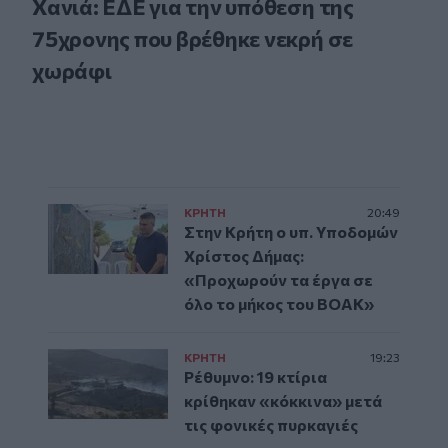
Χανιά: ΕΔΕ για την υπόθεση της
75χρονης που βρέθηκε νεκρή σε
χωράφι
ΚΡΗΤΗ
20:49
Στην Κρήτη ο υπ. Υποδομών
Χρίστος Δήμας:
«Προχωρούν τα έργα σε
όλο το μήκος του ΒΟΑΚ»
ΚΡΗΤΗ
19:23
Ρέθυμνο: 19 κτίρια
κρίθηκαν «κόκκινα» μετά
τις φονικές πυρκαγιές