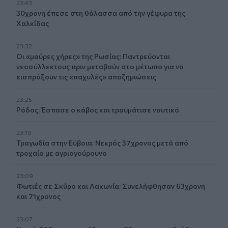
23:43
30χρονη έπεσε στη θάλασσα από την γέφυρα της
Χαλκίδας
23:32
Οι «μαύρες χήρες» της Ρωσίας: Παντρεύονται
νεοσύλλεκτους πριν μεταβούν στο μέτωπο για να
εισπράξουν τις «παχυλές» αποζημιώσεις
23:25
Ρόδος: Έσπασε ο κάβος και τραυμάτισε ναυτικό
23:19
Τραγωδία στην Εύβοια: Νεκρός 37χρονος μετά από
τροχαίο με αγριογούρουνο
23:09
Φωτιές σε Σκύρο και Λακωνία: Συνελήφθησαν 63χρονη
και 71χρονος
23:07