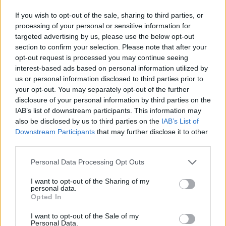
«καραβιά» στον Τσούτσουρα - Ανάμεσά τους γυναίκες
If you wish to opt-out of the sale, sharing to third parties, or
και μικρά παιδιά
processing of your personal or sensitive information for
targeted advertising by us, please use the below opt-out
21:15
section to confirm your selection. Please note that after your
Μουσική λαϊκή βραδιά στο Πάρκο Κνωσού την
opt-out request is processed you may continue seeing
Παρασκευή 7 Αυγούστου
interest-based ads based on personal information utilized by
us or personal information disclosed to third parties prior to
your opt-out. You may separately opt-out of the further
ΠΕΡΙΣΣΟΤΕΡΑ
disclosure of your personal information by third parties on the
IAB’s list of downstream participants. This information may
also be disclosed by us to third parties on the
IAB’s List of
Downstream Participants
that may further disclose it to other
third parties.
ΣΧΕΤΙΚA AΡΘΡΑ
Personal Data Processing Opt Outs
I want to opt-out of the Sharing of my
personal data.
Τραγωδία στην Εύβοια: Νεκρός 37χρονος μετά από τρο
ΚΡΗΤΗ
23:19
Opted In
Τραγωδία στην Εύβοια: Νεκρός 37χ
Τραγωδία στην Εύβοια: Νεκρός
37χρονος μετά από τροχαίο με
I want to opt-out of the Sale of my
αγριογούρουνο
Personal Data.