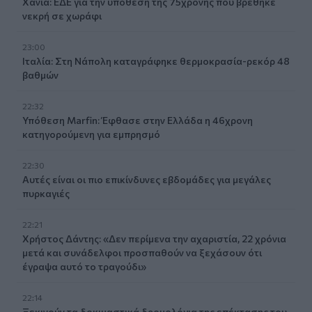
Χανιά: ΕΔΕ για την υπόθεση της 75χρονης που βρέθηκε
νεκρή σε χωράφι
23:00
Ιταλία: Στη Νάπολη καταγράφηκε θερμοκρασία-ρεκόρ 48
βαθμών
22:32
Υπόθεση Marfin: Έφθασε στην Ελλάδα η 46χρονη
κατηγορούμενη για εμπρησμό
22:30
Αυτές είναι οι πιο επικίνδυνες εβδομάδες για μεγάλες
πυρκαγιές
22:21
Χρήστος Δάντης: «Δεν περίμενα την αχαριστία, 22 χρόνια
μετά και συνάδελφοι προσπαθούν να ξεχάσουν ότι
έγραψα αυτό το τραγούδι»
22:14
Ξεκινούν τα δοκιμαστικά δρομολόγια της επέκτασης του