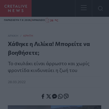
Homepage
/
26 °C
ΠΑΡΑΣΚΕΥΗ 7.8.2026
ΗΡΑΚΛΕΙΟ
ΑΡΧΙΚΗ
/
ΚΡΉΤΗ
Χάθηκε η Λιλίκα! Μπορείτε να
βοηθήσετε;
Το σκυλάκι είναι άρρωστο και χωρίς
φροντίδα κινδυνεύει η ζωή του
28.03.2022
Facebook
Twitter
Messenger
Whatsapp
Viber