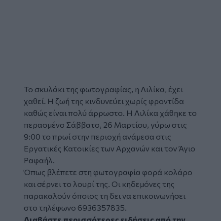
Το
σκυλάκι
της φωτογραφίας, η
Λιλίκα,
έχει
χαθεί. Η ζωή της κινδυνεύει χωρίς φροντίδα
καθώς είναι πολύ άρρωστο. Η Λιλίκα χάθηκε το
περασμένο Σάββατο, 26 Μαρτίου, γύρω στις
9:00 το πρωί στην περιοχή ανάμεσα στις
Εργατικές Κατοικίες των Αρχανών και τον Άγιο
Ραφαήλ.
Όπως βλέπετε στη φωτογραφία φορά κολάρο
και σέρνει το λουρί της. Οι κηδεμόνες της
παρακαλούν όποιος τη δει να επικοινωνήσει
στο τηλέφωνο 6936357835.
Διαβάστε περισσότερες ειδήσεις από την