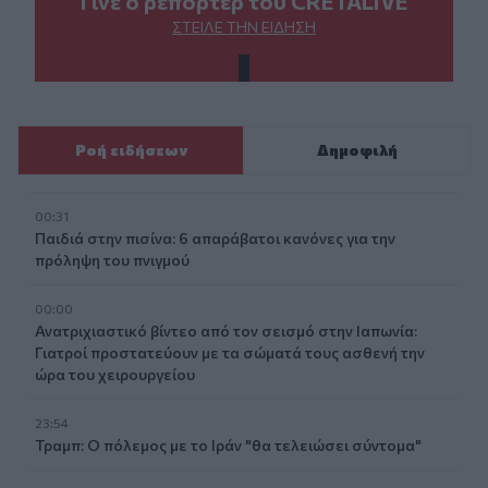
Γίνε ο ρεπόρτερ του CRETALIVE
ΣΤΕΊΛΕ ΤΗΝ ΕΊΔΗΣΗ
Ροή ειδήσεων
Δημοφιλή
00:31
Παιδιά στην πισίνα: 6 απαράβατοι κανόνες για την
πρόληψη του πνιγμού
00:00
Ανατριχιαστικό βίντεο από τον σεισμό στην Ιαπωνία:
Γιατροί προστατεύουν με τα σώματά τους ασθενή την
ώρα του χειρουργείου
23:54
Τραμπ: Ο πόλεμος με το Ιράν "θα τελειώσει σύντομα"