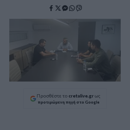
Facebook
Twitter
Messenger
Whatsapp
Viber
Προσθέστε το
cretalive.gr
ως
προτιμώμενη πηγή στο Google