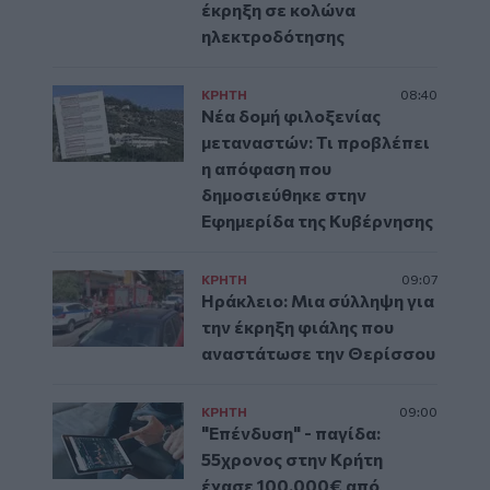
έκρηξη σε κολώνα
ηλεκτροδότησης
ΚΡΗΤΗ
08:40
Νέα δομή φιλοξενίας
μεταναστών: Τι προβλέπει
η απόφαση που
δημοσιεύθηκε στην
Εφημερίδα της Κυβέρνησης
ΚΡΗΤΗ
09:07
Ηράκλειο: Μια σύλληψη για
την έκρηξη φιάλης που
αναστάτωσε την Θερίσσου
ΚΡΗΤΗ
09:00
"Επένδυση" - παγίδα:
55χρονος στην Κρήτη
έχασε 100.000€ από