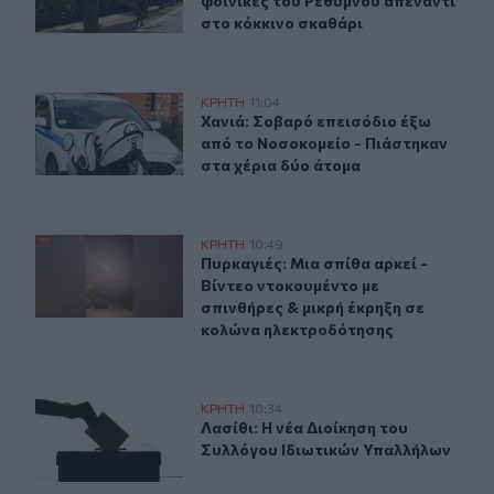
φοίνικες του Ρεθύμνου απέναντι
στο κόκκινο σκαθάρι
Χανιά: Σοβαρό επεισόδιο έξω από το Νοσοκομείο - Πιά
ΚΡΗΤΗ
11:04
Χανιά: Σοβαρό επεισόδιο έξω από 
Χανιά: Σοβαρό επεισόδιο έξω
από το Νοσοκομείο - Πιάστηκαν
στα χέρια δύο άτομα
Πυρκαγιές: Μια σπίθα αρκεί - Βίντεο ντοκουμέντο με σ
ΚΡΗΤΗ
10:49
Πυρκαγιές: Μια σπίθα αρκεί - Βίντ
Πυρκαγιές: Μια σπίθα αρκεί -
Βίντεο ντοκουμέντο με
σπινθήρες & μικρή έκρηξη σε
κολώνα ηλεκτροδότησης
Λασίθι: Η νέα Διοίκηση του Συλλόγου Ιδιωτικών Υπαλλ
ΚΡΗΤΗ
10:34
Λασίθι: Η νέα Διοίκηση του Συλλόγ
Λασίθι: Η νέα Διοίκηση του
Συλλόγου Ιδιωτικών Υπαλλήλων