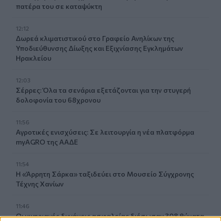
πατέρα του σε καταψύκτη
12:12
Δωρεά κλιματιστικού στο Γραφείο Ανηλίκων της
Υποδιεύθυνσης Δίωξης και Εξιχνίασης Εγκλημάτων
Ηρακλείου
12:03
Σέρρες: Όλα τα σενάρια εξετάζονται για την στυγερή
δολοφονία του 68χρονου
11:56
Αγροτικές ενισχύσεις: Σε λειτουργία η νέα πλατφόρμα
myAGRO της ΑΑΔΕ
11:54
Η «Άρρητη Σάρκα» ταξιδεύει στο Μουσείο Σύγχρονης
Τέχνης Χανίων
11:46
Οι νιγηριανές δυνάμεις ασφαλείας διέσωσαν 308 θύματα