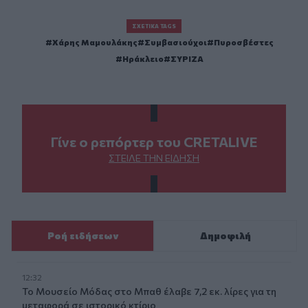
ΣΧΕΤΙΚΆ TAGS
Χάρης Μαμουλάκης
Συμβασιούχοι
Πυροσβέστες
Ηράκλειο
ΣΥΡΙΖΑ
Γίνε ο ρεπόρτερ του CRETALIVE
ΣΤΕΊΛΕ ΤΗΝ ΕΊΔΗΣΗ
Ροή ειδήσεων
Δημοφιλή
12:32
Το Μουσείο Μόδας στο Μπαθ έλαβε 7,2 εκ. λίρες για τη
μεταφορά σε ιστορικό κτίριο