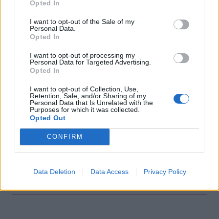
Opted In
11:20
I want to opt-out of the Sale of my
Κνωσός: Ένα χρόνο μετά τις δεσμεύσεις, επιστρέφουν οι
Personal Data.
δίσκοι με τα κέρματα στα WC
Opted In
I want to opt-out of processing my
11:18
Personal Data for Targeted Advertising.
Φωτιά στη Βοιωτία: Στον ανακριτή οι δύο συλληφθέντες
Opted In
I want to opt-out of Collection, Use,
11:08
Retention, Sale, and/or Sharing of my
Ποδηλασία: Δυναμική παρουσία της Kastro Cycling Team
Personal Data that Is Unrelated with the
στο Πανελλήνιο Πρωτάθλημα Πίστας 2026
Purposes for which it was collected.
Opted Out
11:04
CONFIRM
Χανιά: Σοβαρό επεισόδιο έξω από το Νοσοκομείο -
Πιάστηκαν στα χέρια δύο άτομα
Data Deletion
Data Access
Privacy Policy
ΠΕΡΙΣΣΟΤΕΡΑ