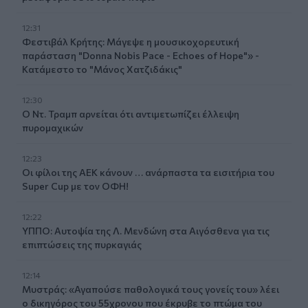
12:31
Φεστιβάλ Κρήτης: Μάγεψε η μουσικοχορευτική
παράσταση "Donna Nobis Pace - Echoes of Hope"» -
Κατάμεστο το "Μάνος Χατζιδάκις"
12:30
Ο Ντ. Τραμπ αρνείται ότι αντιμετωπίζει έλλειψη
πυρομαχικών
12:23
Οι φίλοι της ΑΕΚ κάνουν … ανάρπαστα τα εισιτήρια του
Super Cup με τον ΟΦΗ!
12:22
ΥΠΠΟ: Αυτοψία της Λ. Μενδώνη στα Αιγόσθενα για τις
επιπτώσεις της πυρκαγιάς
12:14
Μυστράς: «Αγαπούσε παθολογικά τους γονείς του» λέει
ο δικηγόρος του 55χρονου που έκρυβε το πτώμα του