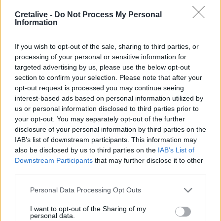
απαγωγής
Cretalive -
Do Not Process My Personal
Information
11:44
Πυκνοί καπνοί ανησύχησαν Σίβα και Καμηλάρι - Φωτιά σε
If you wish to opt-out of the sale, sharing to third parties, or
ξύλινο σπίτι
processing of your personal or sensitive information for
targeted advertising by us, please use the below opt-out
11:40
section to confirm your selection. Please note that after your
"Οι καθυστερήσεις στις πτήσεις δεν είναι πια
opt-out request is processed you may continue seeing
συγκυριακές - Είναι διαρθρωτικό πρόβλημα που πλήττει
interest-based ads based on personal information utilized by
τον ελληνικό τουρισμό"
us or personal information disclosed to third parties prior to
your opt-out. You may separately opt-out of the further
11:39
disclosure of your personal information by third parties on the
«Πόλεμος» στο Λονδίνο για το «μεγα-τέμενος»
IAB’s list of downstream participants. This information may
also be disclosed by us to third parties on the
IAB’s List of
11:36
Downstream Participants
that may further disclose it to other
Σε "ασπίδα προστασίας" οι φοίνικες του Ρεθύμνου
third parties.
απέναντι στο κόκκινο σκαθάρι
Personal Data Processing Opt Outs
11:30
Τροχαίο στην Ηλεία: Αυτοκίνητο έπεσε σε γκρεμό 30
I want to opt-out of the Sharing of my
μέτρων
personal data.