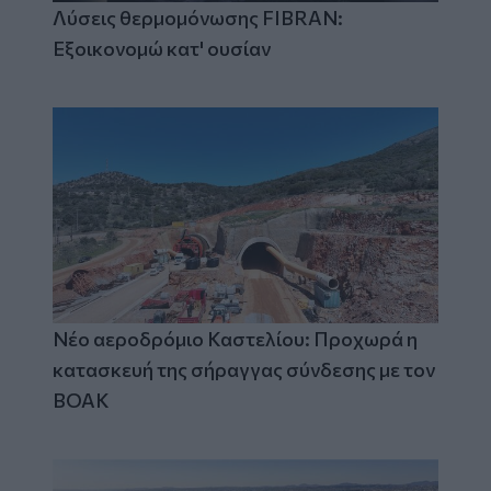
Λύσεις θερμομόνωσης FIBRAN:
Εξοικονομώ κατ' ουσίαν
Νέο αεροδρόμιο Καστελίου: Προχωρά η
κατασκευή της σήραγγας σύνδεσης με τον
ΒΟΑΚ