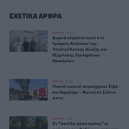
ΣΧΕΤΙΚA AΡΘΡΑ
Δωρεά κλιματιστικού στο Γραφείο Ανηλίκων της Υποδι
ΚΡΗΤΗ
12:12
Δωρεά κλιματιστικού στο Γραφείο 
Δωρεά κλιματιστικού στο
Γραφείο Ανηλίκων της
Υποδιεύθυνσης Δίωξης και
Εξιχνίασης Εγκλημάτων
Ηρακλείου
Φωτιά σε ξύλινο σπίτι κοντά στην Αγία Μαρίνα Φαιστού
ΚΡΗΤΗ
11:44
Πυκνοί καπνοί ανησύχησαν Σίβα και
Πυκνοί καπνοί ανησύχησαν Σίβα
και Καμηλάρι - Φωτιά σε ξύλινο
σπίτι
Σε "ασπίδα προστασίας" οι φοίνικες του Ρεθύμνου απέν
ΚΡΗΤΗ
11:36
Σε "ασπίδα προστασίας" οι φοίνικε
Σε "ασπίδα προστασίας" οι