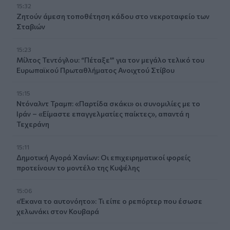
15:32
Ζητούν άμεση τοποθέτηση κάδου στο νεκροταφείο των
Σταβιών
15:23
Μίλτος Τεντόγλου: “Πέταξε'” για τον μεγάλο τελικό του
Ευρωπαϊκού Πρωταθλήματος Ανοιχτού Στίβου
15:15
Ντόναλντ Τραμπ: «Παρτίδα σκάκι» οι συνομιλίες με το
Ιράν – «Είμαστε επαγγελματίες παίκτες», απαντά η
Τεχεράνη
15:11
Δημοτική Αγορά Χανίων: Οι επιχειρηματικοί φορείς
προτείνουν το μοντέλο της Κυψέλης
15:06
«Έκανα το αυτονόητο»: Τι είπε ο ρεπόρτερ που έσωσε
χελωνάκι στον Κουβαρά