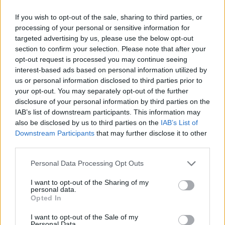
Φυσικό αέριο: Συναγερμός στην Ευρώπη - Χαμηλά τα
αποθέματα ενόψει χειμώνα
If you wish to opt-out of the sale, sharing to third parties, or
processing of your personal or sensitive information for
13:49
targeted advertising by us, please use the below opt-out
Βραζιλία: Ποδοσφαιριστής έπεσε στο... κενό
section to confirm your selection. Please note that after your
πανηγυρίζοντας γκολ που εν τέλει ακυρώθηκε - Βίντεο
opt-out request is processed you may continue seeing
interest-based ads based on personal information utilized by
13:48
us or personal information disclosed to third parties prior to
ΓΕΕΘΑ: Υπεγράφη το Κοινό Σχέδιο Δράσης Ελλάδας –
your opt-out. You may separately opt-out of the further
Κύπρου – Ιορδανίας για το 2026
disclosure of your personal information by third parties on the
IAB’s list of downstream participants. This information may
13:38
also be disclosed by us to third parties on the
IAB’s List of
Συνταγή για γαρίδες tempura με κρούστα καρύδας
Downstream Participants
that may further disclose it to other
third parties.
ΠΕΡΙΣΣΟΤΕΡΑ
Personal Data Processing Opt Outs
I want to opt-out of the Sharing of my
personal data.
Opted In
I want to opt-out of the Sale of my
Personal Data.