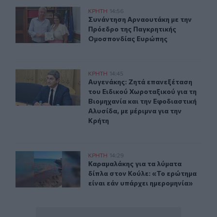
Συνάντηση Αρναουτάκη με την Πρόεδρο της Παγκρητι
ΚΡΗΤΗ
14:56
Συνάντηση Αρναουτάκη με την Πρό
Συνάντηση Αρναουτάκη με την
Πρόεδρο της Παγκρητικής
Ομοσπονδίας Ευρώπης
Αυγενάκης: Ζητά επανεξέταση του Ειδικού Χωροταξικού 
ΚΡΗΤΗ
14:45
Αυγενάκης: Ζητά επανεξέταση του Ε
Αυγενάκης: Ζητά επανεξέταση
του Ειδικού Χωροταξικού για τη
Βιομηχανία και την Εφοδιαστική
Αλυσίδα, με μέριμνα για την
Κρήτη
Καραμαλάκης για τα λύματα δίπλα στον Κούλε: «Το ερώτ
ΚΡΗΤΗ
14:29
Καραμαλάκης για τα λύματα δίπλα σ
Καραμαλάκης για τα λύματα
δίπλα στον Κούλε: «Το ερώτημα
είναι εάν υπάρχει ημερομηνία»