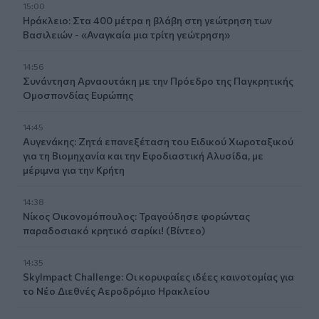
15:00
Ηράκλειο: Στα 400 μέτρα η βλάβη στη γεώτρηση των
Βασιλειών - «Αναγκαία μια τρίτη γεώτρηση»
14:56
Συνάντηση Αρναουτάκη με την Πρόεδρο της Παγκρητικής
Ομοσπονδίας Ευρώπης
14:45
Αυγενάκης: Ζητά επανεξέταση του Ειδικού Χωροταξικού
για τη Βιομηχανία και την Εφοδιαστική Αλυσίδα, με
μέριμνα για την Κρήτη
14:38
Νίκος Οικονομόπουλος: Τραγούδησε φορώντας
παραδοσιακό κρητικό σαρίκι! (Βίντεο)
14:35
SkyImpact Challenge: Οι κορυφαίες ιδέες καινοτομίας για
το Νέο Διεθνές Αεροδρόμιο Ηρακλείου