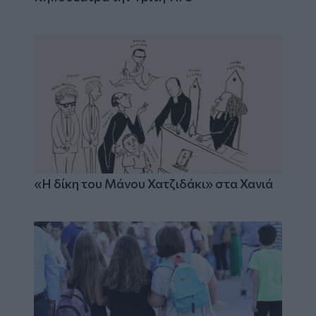
«Η δίκη του Μάνου Χατζιδάκι» στα Χανιά