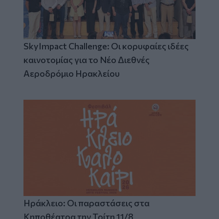
SkyImpact Challenge: Οι κορυφαίες ιδέες
καινοτομίας για το Νέο Διεθνές
Αεροδρόμιο Ηρακλείου
Ηράκλειο: Οι παραστάσεις στα
Κηποθέατρα την Τρίτη 11/8