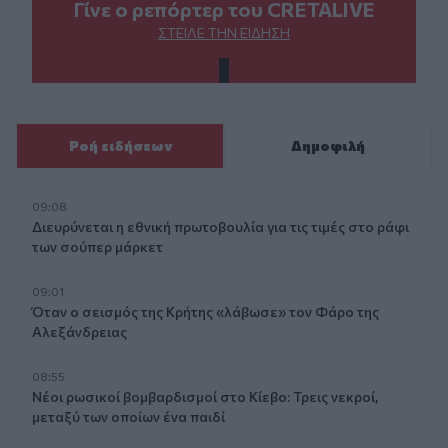
Γίνε ο ρεπόρτερ του CRETALIVE
ΣΤΕΊΛΕ ΤΗΝ ΕΊΔΗΣΗ
Ροή ειδήσεων
Δημοφιλή
09:08
Διευρύνεται η εθνική πρωτοβουλία για τις τιμές στο ράφι
των σούπερ μάρκετ
09:01
Όταν ο σεισμός της Κρήτης «λάβωσε» τον Φάρο της
Αλεξάνδρειας
08:55
Νέοι ρωσικοί βομβαρδισμοί στο Κίεβο: Τρεις νεκροί,
μεταξύ των οποίων ένα παιδί