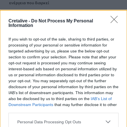
ενέργεια που διαρκεί
Cretalive -
Do Not Process My Personal
ΠΕΡΙΣΣΟΤΕΡΑ
Information
If you wish to opt-out of the sale, sharing to third parties, or
processing of your personal or sensitive information for
targeted advertising by us, please use the below opt-out
ΣΧΕΤΙΚA AΡΘΡΑ
section to confirm your selection. Please note that after your
opt-out request is processed you may continue seeing
interest-based ads based on personal information utilized by
us or personal information disclosed to third parties prior to
Μηχανολογικό: 4.700 νέα οχήματα στο Ηράκλειο - Σάββα
ΚΡΗΤΗ
08:49
Μηχανολογικό: 4.700 νέα οχήματα σ
Μηχανολογικό: 4.700 νέα
your opt-out. You may separately opt-out of the further
οχήματα στο Ηράκλειο - Σάββατο
disclosure of your personal information by third parties on the
στο γραφείο για να μην
IAB’s list of downstream participants. This information may
περιμένουν οι πολίτες
also be disclosed by us to third parties on the
IAB’s List of
Downstream Participants
that may further disclose it to other
third parties.
Επικίνδυνο “κοκτέιλ” μελτεμιών και ζέστης το Σαββατοκ
ΚΡΗΤΗ
08:05
Personal Data Processing Opt Outs
Επικίνδυνο “κοκτέιλ” μελτεμιών και
Επικίνδυνο “κοκτέιλ” μελτεμιών