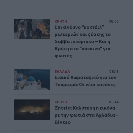
ΚΡΗΤΗ
08:05
Επικίνδυνο “κοκτέιλ”
μελτεμιών και ζέστης το
Σαββατοκύριακο – Και η
Κρήτη στο “κόκκινο” για
φωτιές
ΕΛΛAΔΑ
08:18
Ειδικό Χωροταξικό για τον
Τουρισμό: Οι νέοι κανόνες
ΚΡΗΤΗ
06:44
Σητεία: Καλύτερη η εικόνα
με την φωτιά στα Αχλάδια -
Βίντεο