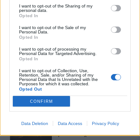
και ζέστης το Σαββατοκύριακο –
I want to opt-out of the Sharing of my
Και η Κρήτη στο “κόκκινο” για
personal data.
φωτιές
Opted In
I want to opt-out of the Sale of my
Personal Data.
Ο Ζελένσκι ευχαρίστησε την αμερικανική Γερουσία για
ΚΡΗΤΗ
07:57
Opted In
Ο Ζελένσκι ευχαρίστησε την αμερικ
Ο Ζελένσκι ευχαρίστησε την
αμερικανική Γερουσία για το
I want to opt-out of processing my
νομοσχέδιο επιβολής κυρώσεων
Personal Data for Targeted Advertising.
Opted In
στη Ρωσία
I want to opt-out of Collection, Use,
Retention, Sale, and/or Sharing of my
Personal Data that Is Unrelated with the
Πυρκαγιές: «Πολύ υψηλός» ο κίνδυνος και σήμερα στην 
ΚΡΗΤΗ
06:55
Purposes for which it was collected.
Πυρκαγιές: «Πολύ υψηλός» ο κίνδυν
Πυρκαγιές: «Πολύ υψηλός» ο
Opted Out
κίνδυνος και σήμερα στην Κρήτη
- Δείτε χάρτη
CONFIRM
Σητεία: Καλύτερη η εικόνα με την φωτιά στα Αχλάδια - Β
ΚΡΗΤΗ
06:44
Data Deletion
Data Access
Privacy Policy
Σητεία: Καλύτερη η εικόνα με την φ
Σητεία: Καλύτερη η εικόνα με την
φωτιά στα Αχλάδια - Βίντεο