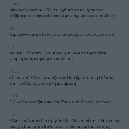
08:49
Μηχανολογικό: 4.700 νέα οχήματα στο Ηράκλειο -
Σάββατο στο γραφείο για να μην περιμένουν οι πολίτες
08:41
Κορυφώνεται η έξοδος των αδειούχων του Αυγούστου
08:33
Μαύρη Θάλασσα: Η εμπορική ναυτιλία στην πρώτη
γραμμή ενός ακήρυχτου πολέμου
08:26
5G παντού, 6G στον ορίζοντα: Πού βρίσκεται η Ελλάδα
στη μεγάλη τεχνολογική μετάβαση
08:18
Ειδικό Χωροταξικό για τον Τουρισμό: Οι νέοι κανόνες
08:12
Ελληνική Αναπτυξιακή Τράπεζα: Με «προίκα» 2 δισ. ευρώ
ανοίγει δρόμο για δάνεια έως 5 δισ. σε μικρομεσαίες