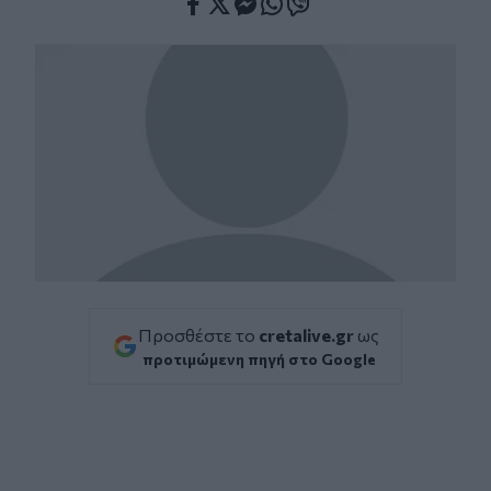
Facebook
Twitter
Messenger
Whatsapp
Viber
Προσθέστε το
cretalive.gr
ως
προτιμώμενη πηγή στο Google