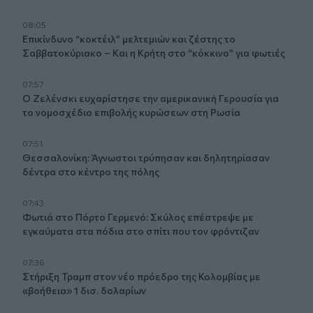
08:05
Επικίνδυνο “κοκτέιλ” μελτεμιών και ζέστης το
Σαββατοκύριακο – Και η Κρήτη στο “κόκκινο” για φωτιές
07:57
Ο Ζελένσκι ευχαρίστησε την αμερικανική Γερουσία για
το νομοσχέδιο επιβολής κυρώσεων στη Ρωσία
07:51
Θεσσαλονίκη: Άγνωστοι τρύπησαν και δηλητηρίασαν
δέντρα στο κέντρο της πόλης
07:43
Φωτιά στο Πόρτο Γερμενό: Σκύλος επέστρεψε με
εγκαύματα στα πόδια στο σπίτι που τον φρόντιζαν
07:36
Στήριξη Τραμπ στον νέο πρόεδρο της Κολομβίας με
«βοήθεια» 1 δισ. δολαρίων