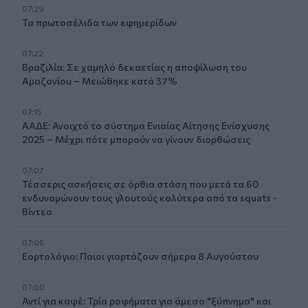
07:29
Τα πρωτοσέλιδα των εφημερίδων
07:22
Βραζιλία: Σε χαμηλό δεκαετίας η αποψίλωση του
Αμαζονίου – Μειώθηκε κατά 37%
07:15
ΑΑΔΕ: Ανοιχτό το σύστημα Ενιαίας Αίτησης Ενίσχυσης
2025 – Μέχρι πότε μπορούν να γίνουν διορθώσεις
07:07
Τέσσερις ασκήσεις σε όρθια στάση που μετά τα 60
ενδυναμώνουν τους γλουτούς καλύτερα από τα squats -
Βίντεο
07:06
Εορτολόγιο: Ποιοι γιορτάζουν σήμερα 8 Αυγούστου
07:00
Αντί για καφέ: Τρία ροφήματα για άμεσο "ξύπνημα" και