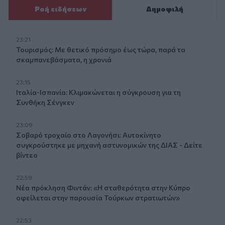
Ροή ειδήσεων
Δημοφιλή
23:21
Τουρισμός: Με θετικό πρόσημο έως τώρα, παρά τα
σκαμπανεβάσματα, η χρονιά
23:15
Ιταλία-Ισπανία: Κλιμακώνεται η σύγκρουση για τη
Συνθήκη Σένγκεν
23:09
Σοβαρό τροχαίο στο Λαγονήσι: Αυτοκίνητο
συγκρούστηκε με μηχανή αστυνομικών της ΔΙΑΣ - Δείτε
βίντεο
22:59
Νέα πρόκληση Φιντάν: «Η σταθερότητα στην Κύπρο
οφείλεται στην παρουσία Τούρκων στρατιωτών»
22:53