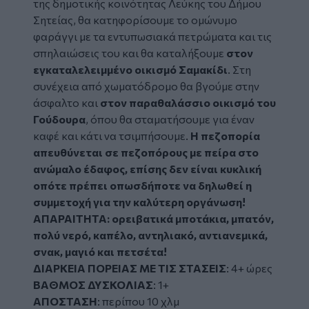
της δημοτικής κοινότητας Λεύκης του Δήμου
Σητείας, θα κατηφορίσουμε το ομώνυμο
φαράγγι με τα εντυπωσιακά πετρώματα και τις
σπηλαιώσεις του και θα καταλήξουμε
στον
εγκαταλελειμμένο οικισμό Σαμακίδι
. Στη
συνέχεια από χωματόδρομο θα βγούμε στην
άσφαλτο και
στον παραθαλάσσιο οικισμό του
Γούδουρα
, όπου θα σταματήσουμε για έναν
καφέ και κάτι να τσιμπήσουμε.
Η πεζοπορία
απευθύνεται σε πεζοπόρους με πείρα στο
ανώμαλο έδαφος, επίσης δεν είναι κυκλική
οπότε πρέπει οπωσδήποτε να δηλωθεί η
συμμετοχή για την καλύτερη οργάνωση!
ΑΠΑΡΑΙΤΗΤΑ: ορειβατικά μποτάκια, μπατόν,
πολύ νερό, καπέλο, αντηλιακό, αντιανεμικά,
σνακ, μαγιό και πετσέτα!
ΔΙΑΡΚΕΙΑ
ΠΟΡΕΙΑΣ
ΜΕ ΤΙΣ ΣΤΑΣΕΙΣ
: 4+ ώρες
ΒΑΘΜΟΣ
ΔΥΣΚΟΛΙΑΣ
: 1+
ΑΠΟΣΤΑΣΗ
: περίπου 10 χλμ