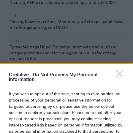
Nίκη της ΑΕΚ στο τελευταίο φιλικό πριν από τον ΟΦΗ
22:11
Γιάννης Κωνσταντέλιας: Μπαμπάς για δεύτερη φορά έγινε
ο ποδοσφαιριστής του ΠΑΟΚ
22:03
Τραγωδία στην Πάρο: Για ανθρωποκτονία από αμέλεια
κατηγορούνται οι γονείς του 4χρονου και ο ιδιοκτήτης
του beach bar
21:56
Cretalive -
Do Not Process My Personal
Νέα διοίκηση για το Κέντρο Κρητικής Λογοτεχνίας
Information
21:51
If you wish to opt-out of the sale, sharing to third parties, or
Στα ύψη το Σάββατο (08/08) ο υδράργυρος: Σε ποια
processing of your personal or sensitive information for
περιοχή το θερμόμετρο έδειξε 39,5 (πίνακας)
targeted advertising by us, please use the below opt-out
section to confirm your selection. Please note that after your
21:45
opt-out request is processed you may continue seeing
Μπάλος: Επίσκεψη με… ραντεβού - Τι σχεδιάζεται για την
interest-based ads based on personal information utilized by
διάσημη παραλία
us or personal information disclosed to third parties prior to