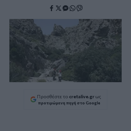
Facebook
Twitter
Messenger
Whatsapp
Viber
Προσθέστε το
cretalive.gr
ως
προτιμώμενη πηγή στο Google