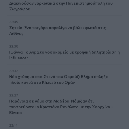
Διακινούσαν ναρκωτικά στην Πανεπιστημιούπολη του
Ζωγράφου
22:45
Σητεία: Ένα τσιγάρο παραλίγο να βάλει φωτιά στις
Λιθίνες
22:38
Ιωάννα Τούνη: Στο νοσοκομείο με τροφική δηλητηρίαση η
influencer
22:32
Νέο χτύπημα στα Στενά του Ορμούζ: Βλήμα έπληξε
πλοίο κοντά στο Khasab του Ομάν
22:27
Παράνοια σε γάμο στη Μαδέρα: Νόμιζαν ότι
παντρεύονται ο Κριστιάνο Ρονάλντο με την Χεορχίνα -
Βίντεο
22:14