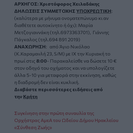
ΑΡΧΗΓΟΣ: Χριστόφορος Χειλαδάκης
ΔΗΛΩΣΕΙΣ
ΣΥΜΜΕΤΟΧΗΣ
ΥΠΟΧΡΕΩΤΙΚΗ
:
(καλύτερα με μήνυμα ονοματεπώνυμο κι αν
διαθέτετε αυτοκίνητο ή όχι): Μαρία
Μετζογιαννάκη (τηλ.6973363701), Γιάννης
Πάγκαλος (τηλ.694 891 2019)
ΑΝΑΧΩΡΗΣΗ
: από Άγιο Νικόλαο
(Κ.Καραμανλή 23, S/M) με ΙΧ την Κυριακή το
πρωί στις
8:00
- Παρακαλείσθε να δώσετε 10 €
στον οδηγό του οχήματος και να υπολογίζετε
άλλα 5-10 για μεταφορά στην εκκίνηση, καθώς
η διαδρομή δεν είναι κυκλική.
Διαβάστε περισσότερες ειδήσεις από
την
Κρήτη
Συγκίνηση στην πρώτη συναυλία της
Ορχήστρας ΑμεΑ του Ωδείου Δήμου Ηρακλείου
«Σύνθεση Ζωής»