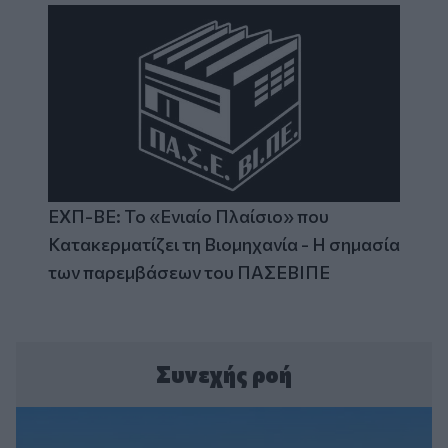
ΕΧΠ-ΒΕ: Το «Ενιαίο Πλαίσιο» που
Κατακερματίζει τη Βιομηχανία - Η σημασία
των παρεμβάσεων του ΠΑΣΕΒΙΠΕ
Συνεχής ροή