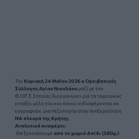
Την
Κυριακή 24 Μαΐου 2026 ο Ορειβατικός
Σύλλογος Αγίου Νικολάου
μαζί με τον
Φ.ΟΡ.Σ.Σητείας διοργανώνει για τα ταμειακώς
εντάξει μέλη του και όσους ενδιαφέρονται να
εγγραφούν, μια πεζοπορία στην ανεξερεύνητη
ΝΑ πλευρά της Κρήτης
.
Αναλυτικά αναφέρει:
Θα ξεκινήσουμε
από το χωριό Απίδι (580μ.)