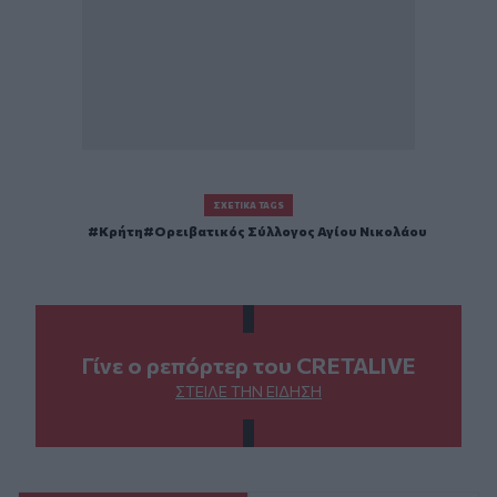
ΣΧΕΤΙΚΆ TAGS
Κρήτη
Ορειβατικός Σύλλογος Αγίου Νικολάου
Γίνε ο ρεπόρτερ του CRETALIVE
ΣΤΕΊΛΕ ΤΗΝ ΕΊΔΗΣΗ