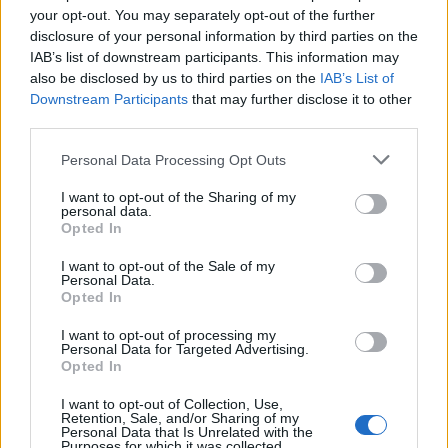
your opt-out. You may separately opt-out of the further
21:36
disclosure of your personal information by third parties on the
Από τη Νέα Αλικαρνασσό στη Νίκαια της Γαλλίας με το
IAB’s list of downstream participants. This information may
Erasmus+
also be disclosed by us to third parties on the
IAB’s List of
Downstream Participants
that may further disclose it to other
21:30
third parties.
Βουλγαρία: Μη επανδρωμένο αεροσκάφος συνετρίβη
κοντά σε αγωγό φυσικού αερίου
Personal Data Processing Opt Outs
I want to opt-out of the Sharing of my
21:25
personal data.
Τραγωδία στην Αλεξανδρούπολη: Νεκρός άνδρας που
Opted In
έπεσε σε πηγάδι
I want to opt-out of the Sale of my
Personal Data.
21:16
Opted In
Ηράκλειο: Με λαμπρότητα και κατάνυξη ο εορτασμός του
Αγίου Μύρωνος
I want to opt-out of processing my
Personal Data for Targeted Advertising.
Opted In
21:08
Κομοτηνή: Στο νοσοκομείο ανήλικος μετά από
I want to opt-out of Collection, Use,
κατανάλωση αλκοόλ
Retention, Sale, and/or Sharing of my
Personal Data that Is Unrelated with the
Purposes for which it was collected.