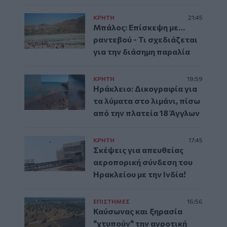
ΚΡΗΤΗ
21:45
Μπάλος: Επίσκεψη με…
ραντεβού - Τι σχεδιάζεται
για την διάσημη παραλία
ΚΡΗΤΗ
19:59
Ηράκλειο: Δικογραφία για
τα λύματα στο λιμάνι, πίσω
από την πλατεία 18 Άγγλων
ΚΡΗΤΗ
17:45
Σκέψεις για απευθείας
αεροπορική σύνδεση του
Ηρακλείου με την Ινδία!
ΕΠΙΣΤΗΜΕΣ
16:56
Καύσωνας και ξηρασία
"χτυπούν" την αγροτική