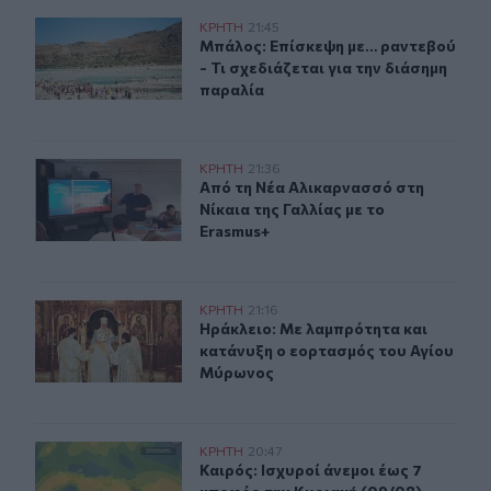
Μπάλος: Επίσκεψη με… ραντεβού - Τι σχεδιάζεται για τ
ΚΡΗΤΗ
21:45
Μπάλος: Επίσκεψη με… ραντεβού - Τ
Μπάλος: Επίσκεψη με… ραντεβού
- Τι σχεδιάζεται για την διάσημη
παραλία
Από τη Νέα Αλικαρνασσό στη Νίκαια της Γαλλίας με το 
ΚΡΗΤΗ
21:36
Από τη Νέα Αλικαρνασσό στη Νίκαια
Από τη Νέα Αλικαρνασσό στη
Νίκαια της Γαλλίας με το
Erasmus+
Ηράκλειο: Με λαμπρότητα και κατάνυξη ο εορτασμός 
ΚΡΗΤΗ
21:16
Ηράκλειο: Με λαμπρότητα και κατ
Ηράκλειο: Με λαμπρότητα και
κατάνυξη ο εορτασμός του Αγίου
Μύρωνος
Καιρός: Ισχυροί άνεμοι έως 7 μποφόρ την Κυριακή (09/0
ΚΡΗΤΗ
20:47
Καιρός: Ισχυροί άνεμοι έως 7 μποφό
Καιρός: Ισχυροί άνεμοι έως 7