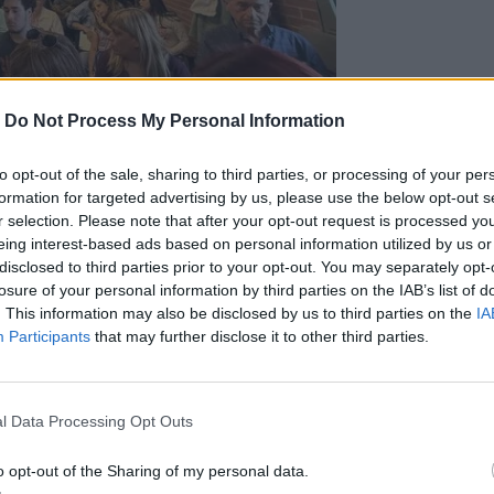
-
Do Not Process My Personal Information
to opt-out of the sale, sharing to third parties, or processing of your per
ού, της συμπερίληψης, της συνεργασίας
formation for targeted advertising by us, please use the below opt-out s
ση Ζωής» πραγματοποιεί πρόβες κάθε
r selection. Please note that after your opt-out request is processed y
ην εμφάνισή της στο Φεστιβάλ «Τέχνη
eing interest-based ads based on personal information utilized by us or
disclosed to third parties prior to your opt-out. You may separately opt-
λ του νησιού.
losure of your personal information by third parties on the IAB’s list of
αδάκη-Σκαλίδη, μιλώντας για την
. This information may also be disclosed by us to third parties on the
IA
χονά και του Ωδείου του Δήμου
Participants
that may further disclose it to other third parties.
και όλοι έχουμε δικαίωμα στη συμμετοχή
ήρια στο Νίκο Μοσχονά που με αφοσίωση
 των μελών που τα υποστηρίζουν καθώς
l Data Processing Opt Outs
πάθεια και το ωραίο αποτέλεσμα».
» είναι οι Αντώνης Τοχοβίτης, Γιώργος
o opt-out of the Sharing of my personal data.
ς Τυμπακιανάκης, Γιώργος Δασκαλάκης,