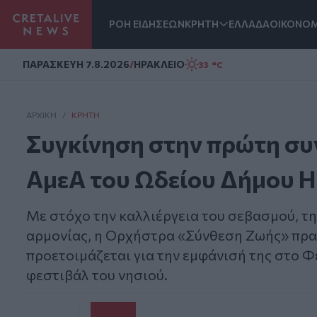
ΡΟΗ ΕΙΔΗΣΕΩΝ
ΚΡΗΤΗ
ΕΛΛΑΔΑ
ΟΙΚΟΝΟΜ
Homepage
ΠΑΡΑΣΚΕΥΗ 7.8.2026
/
ΗΡΑΚΛΕΙΟ
33 °C
ΑΡΧΙΚΗ
/
ΚΡΉΤΗ
Συγκίνηση στην πρώτη συ
ΑμεΑ του Ωδείου Δήμου 
Με στόχο την καλλιέργεια του σεβασμού, τη
αρμονίας, η Ορχήστρα «Σύνθεση Ζωής» πρα
προετοιμάζεται για την εμφάνισή της στο Φ
φεστιβάλ του νησιού.