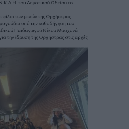
.Κ.Δ.Η. του Δημοτικού Ωδείου το
ι φίλοι των μελών της Ορχήστρας
ραγούδια υπό την καθοδήγηση του
Ειδικού Παιδαγωγού Νίκου Μοσχονά
για την ίδρυση της Ορχήστρας στις αρχές