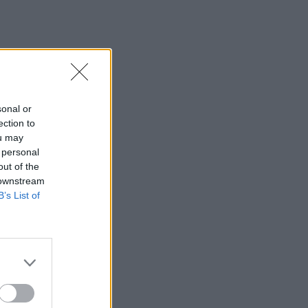
15:30
Η 97χρονη που περπάτησε πάνω σε
φτερό αεροπλάνου και έσπασε το
προηγούμενο (δικό της) ρεκόρ Γκίνες
15:27
sonal or
Τελευταία βουτιά για 65χρονη στην
ection to
παραλία του Καβρού
ou may
 personal
15:17
out of the
Φωτιά στο νότιο Ρέθυμνο: Ο Δήμος
 downstream
Αγίου Βασιλείου ευχαριστεί για το
B’s List of
"κύμα αλληλεγγύης"
15:15
«Τα έχω χάσει όλα»: Συντετριμμένος ο
πατέρας και σύζυγος των θυμάτων στο
τροχαίο στις Σέρρες
15:11