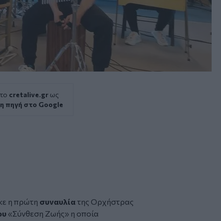
 το
cretalive.gr
ως
η πηγή στο Google
κε η πρώτη
συναυλία
της Ορχήστρας
ου
«Σύνθεση Ζωής» η οποία