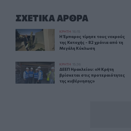
ΣΧΕΤΙΚA AΡΘΡΑ
Βιάννος: Εκδήλωση για την 82η Επέτειο της Μεγάλης
ΚΡΗΤΗ
16:15
Η Έμπαρος τίμησε τους νεκρούς 
Η Έμπαρος τίμησε τους νεκρούς
της Κατοχής - 82 χρόνια από τη
Μεγάλη Κύκλωση
ΔΕΕΠ Ηρακλείου: «Η Κρήτη βρίσκεται στις προτεραι
ΚΡΗΤΗ
15:36
ΔΕΕΠ Ηρακλείου: «Η Κρήτη βρίσ
ΔΕΕΠ Ηρακλείου: «Η Κρήτη
βρίσκεται στις προτεραιότητες
της κυβέρνησης»