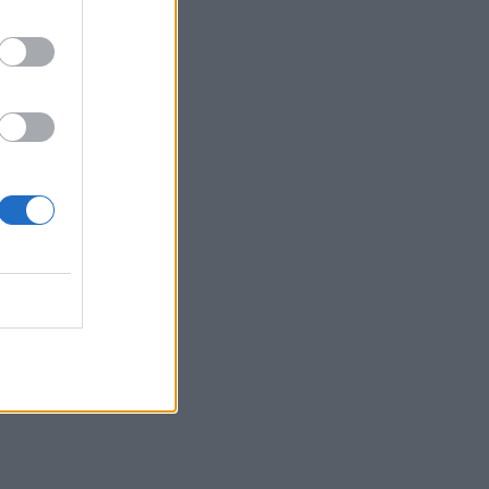
Επίσκεψη του Δημάρχου του Δήμου
Σαρωνικού στο ΕΛ.ΚΕ.Θ.Ε. στην
Ανάβυσσο
15:08
Φεστιβάλ Κινηματογράφου Χανίων: Δύο
εκθέσεις με ελεύθερη είσοδο στο
Μεγάλο Αρσενάλι
15:05
Με τη MINOAN LINES, το ταξίδι έχει
γεύση — και τιμές που εκπλήσσουν
14:59
Ρωσία: Ο Πούτιν εγκρίνει πώληση 30%
στο αεροδρόμιο της Μόσχας
14:50
ΕΛΜΕΠΑ: Και σε ηλεκτρονική έκδοση τα
πρακτικά του συνεδρίου για τη Ρένα
Κυριακού