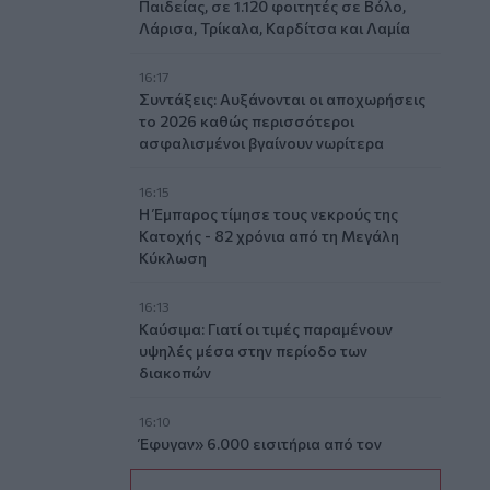
Παιδείας, σε 1.120 φοιτητές σε Βόλο,
Λάρισα, Τρίκαλα, Καρδίτσα και Λαμία
16:17
Συντάξεις: Αυξάνονται οι αποχωρήσεις
το 2026 καθώς περισσότεροι
ασφαλισμένοι βγαίνουν νωρίτερα
16:15
Η Έμπαρος τίμησε τους νεκρούς της
Κατοχής - 82 χρόνια από τη Μεγάλη
Κύκλωση
16:13
Καύσιμα: Γιατί οι τιμές παραμένουν
υψηλές μέσα στην περίοδο των
διακοπών
16:10
Έφυγαν» 6.000 εισιτήρια από τον
κόσμο του ΟΦΗ για το Σούπερ Καπ