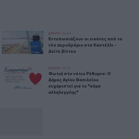
8 και την Κυριακή 9 Αυγούστου
Ηράκλειο: Εντυπωσιάζουν οι εικόνες από το νέο αεροδρόμι
ΚΡΗΤΗ
15:43
ρεσίας το Σάββατο 8 και την Κυριακή 9 Αυγούστου
Εντυπωσιάζουν οι εικόνες από το νέο α
Εντυπωσιάζουν οι εικόνες από το
νέο αεροδρόμιο στο Καστέλλι -
Δείτε βίντεο
ύ
Φωτιά στο νότιο Ρέθυμνο: Ο Δήμος Αγίου Βασιλείου ευχαρισ
ΚΡΗΤΗ
15:17
 παραλία του Καβρού
Φωτιά στο νότιο Ρέθυμνο: Ο Δήμος Αγίο
Φωτιά στο νότιο Ρέθυμνο: Ο
Δήμος Αγίου Βασιλείου
ευχαριστεί για το "κύμα
αλληλεγγύης"