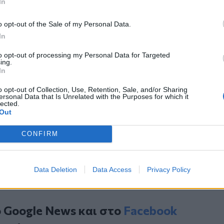
In
οκωνσταντάκη, Ηρώ Κομβοΐτσου,
αρουδάκη, Νικόλαος Βολιτάκης και
o opt-out of the Sale of my Personal Data.
In
to opt-out of processing my Personal Data for Targeted
από την
Κρήτη
και το
Ηράκλειο
ing.
In
o opt-out of Collection, Use, Retention, Sale, and/or Sharing
ξάνδρου επιστρέφει στην πατρίδα του
ersonal Data that Is Unrelated with the Purposes for which it
lected.
 στη γέφυρα Ξηροπόταμου την
Out
ώρι για την προστασία των ανηλίκων
CONFIRM
Data Deletion
Data Access
Privacy Policy
ο
Google News
και στο
Facebook