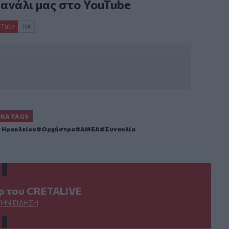
κανάλι μας στο
YouTube
ΙΚΆ TAGS
 Ηρακλείου
Ορχήστρα
ΑΜΕΑ
Συναυλία
ερ του CRETALIVE
ΤΗΝ ΕΊΔΗΣΗ