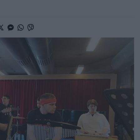
book
witter
Messenger
Whatsapp
Viber