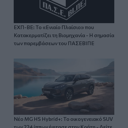
ΕΧΠ-ΒΕ: Το «Ενιαίο Πλαίσιο» που
Κατακερματίζει τη Βιομηχανία - Η σημασία
των παρεμβάσεων του ΠΑΣΕΒΙΠΕ
Νέο MG HS Hybrid+: Το οικογενειακό SUV
των 224 ίππων έφτασε στην Κρήτη - Δείτε