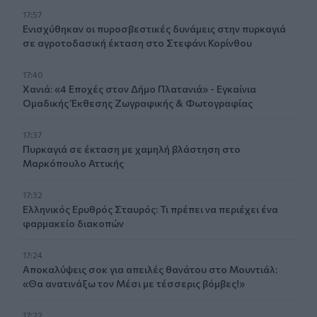
17:57
Ενισχύθηκαν οι πυροσβεστικές δυνάμεις στην πυρκαγιά
σε αγροτοδασική έκταση στο Στεφάνι Κορίνθου
17:40
Χανιά: «4 Εποχές στον Δήμο Πλατανιά» - Εγκαίνια
Ομαδικής Έκθεσης Ζωγραφικής & Φωτογραφίας
17:37
Πυρκαγιά σε έκταση με χαμηλή βλάστηση στο
Μαρκόπουλο Αττικής
17:32
Ελληνικός Ερυθρός Σταυρός: Τι πρέπει να περιέχει ένα
φαρμακείο διακοπών
17:24
Aποκαλύψεις σοκ για απειλές θανάτου στο Μουντιάλ:
«Θα ανατινάξω τον Μέσι με τέσσερις βόμβες!»
17:22