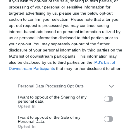
If you wish to opt-out of the sale, sharing to third parties, or
Στο ΥΠΕΝ οι προτάσεις του ΤΕΕ/ΤΑΚ για το μέλλον της
processing of your personal or sensitive information for
βιομηχανίας στην Κρήτη
targeted advertising by us, please use the below opt-out
section to confirm your selection. Please note that after your
16:37
opt-out request is processed you may continue seeing
Κρήτη: Έδειχνε το 10χρονο κορίτσι και ρωτούσε "πόσο;" -
interest-based ads based on personal information utilized by
Έρευνες για παιδεραστή τουρίστα - Δείτε βίντεο
us or personal information disclosed to third parties prior to
your opt-out. You may separately opt-out of the further
disclosure of your personal information by third parties on the
ΠΕΡΙΣΣΟΤΕΡΑ
IAB’s list of downstream participants. This information may
also be disclosed by us to third parties on the
IAB’s List of
Downstream Participants
that may further disclose it to other
third parties.
Personal Data Processing Opt Outs
ΣΧΕΤΙΚA AΡΘΡΑ
I want to opt-out of the Sharing of my
personal data.
Opted In
Οροπέδιο Λασιθίου: Στην τελική ευθεία για τους 45ους
ΚΡΗΤΗ
18:40
Οροπέδιο Λασιθίου: Στην τελική ευ
Οροπέδιο Λασιθίου: Στην τελική
I want to opt-out of the Sale of my
ευθεία για τους 45ους Δικταίους
Personal Data.
Αγώνες
Opted In