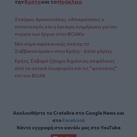
την
Κρήτη
και το
Ηράκλειο
Σταύρος Αρναουτάκης: «Απαραίτητος ο
συντονισμός και η έγκαιρη ενημέρωση για την
πορεία των έργων στον ΒΟΑΚ»
Νέο κύμα αφρικανικής σκόνης το
Σαββατοκύριακο στην Κρήτη - Δείτε χάρτες
Κρήτη: Σοβαρό ζήτημα δημόσιας ασφάλειας
από τα αστικά λεωφορεία και τις "φυσούνες"
επί του ΒΟΑΚ
Ακολουθήστε το Cretalive στο
Google News
και
στο
Facebook
Κάντε εγγραφή στο κανάλι μας στο
YouTube