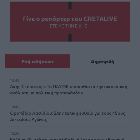
Γίνε ο ρεπόρτερ του CRETALIVE
ΣΤΕΊΛΕ ΤΗΝ ΕΊΔΗΣΗ
Ροή ειδήσεων
Δημοφιλή
18:45
Άκης Σκέρτσος: «Το ΠΑΣΟΚ υποκαθιστά την οικονομική
ανάλυση με πολιτική προπαγάνδα»
18:40
Οροπέδιο Λασιθίου: Στην τελική ευθεία για τους 45ους
Δικταίους Αγώνες
18:30
Κοζάνη: Φωτιά σε χορτολιβαδική έκταση στην Ερμακιά