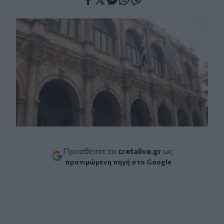
Facebook
Twitter
Messenger
Whatsapp
Viber
Προσθέστε το
cretalive.gr
ως
προτιμώμενη πηγή στο Google