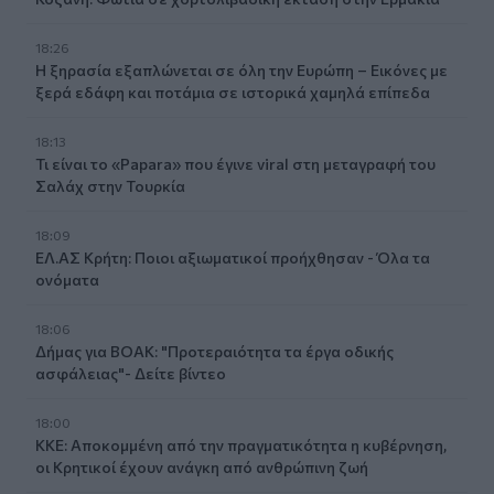
18:26
Η ξηρασία εξαπλώνεται σε όλη την Ευρώπη – Εικόνες με
ξερά εδάφη και ποτάμια σε ιστορικά χαμηλά επίπεδα
18:13
Τι είναι το «Papara» που έγινε viral στη μεταγραφή του
Σαλάχ στην Τουρκία
18:09
ΕΛ.ΑΣ Κρήτη: Ποιοι αξιωματικοί προήχθησαν - Όλα τα
ονόματα
18:06
Δήμας για ΒΟΑΚ: "Προτεραιότητα τα έργα οδικής
ασφάλειας"- Δείτε βίντεο
18:00
ΚΚΕ: Αποκομμένη από την πραγματικότητα η κυβέρνηση,
οι Κρητικοί έχουν ανάγκη από ανθρώπινη ζωή