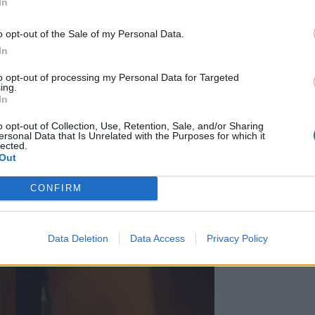
In
ν, όπως ογκολογικές παθήσεις,
λιστικές ασθένειες, με στόχο την
o opt-out of the Sale of my Personal Data.
ελτίωση της ποιότητας της ζωής των
In
ερειάρχη Κρήτης Σταύρου
to opt-out of processing my Personal Data for Targeted
ing.
αγγέλη Ζάχαρη,της Αντιδημάρχου
In
.Κοντακη,Γ.Κατσαρακη,θεσμικών
α τα ενδιαφέροντα θέματα:
o opt-out of Collection, Use, Retention, Sale, and/or Sharing
ersonal Data that Is Unrelated with the Purposes for which it
lected.
Out
CONFIRM
Data Deletion
Data Access
Privacy Policy