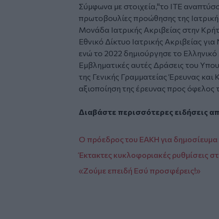
Σύμφωνα με στοιχεία,"το ΙΤΕ αναπτύσσε
πρωτοβουλίες προώθησης της Ιατρικής 
Μονάδα Ιατρικής Ακριβείας στην Κρήτ
Εθνικό Δίκτυο Ιατρικής Ακριβείας γι
ενώ το 2022 δημιούργησε το Ελληνικό
Εμβληματικές αυτές Δράσεις του Υπου
της Γενικής Γραμματείας Έρευνας και 
αξιοποίηση της έρευνας προς όφελος τη
Διαβάστε περισσότερες ειδήσεις α
Ο πρόεδρος του ΕΑΚΗ για δημοσίευμα 
Έκτακτες κυκλοφοριακές ρυθμίσεις στ
«Ζούμε επειδή Εσύ προσφέρεις!»