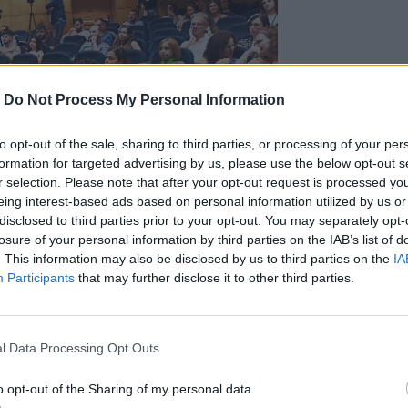
-
Do Not Process My Personal Information
to opt-out of the sale, sharing to third parties, or processing of your per
formation for targeted advertising by us, please use the below opt-out s
r selection. Please note that after your opt-out request is processed y
eing interest-based ads based on personal information utilized by us or
disclosed to third parties prior to your opt-out. You may separately opt-
τούτο Μοριακής Βιολογίας και
losure of your personal information by third parties on the IAB’s list of
Τεχνολογίας και Έρευνας (ΙΤΕ), στο
. This information may also be disclosed by us to third parties on the
IA
0 χρόνων από την ίδρυσή του. Όπως
Participants
that may further disclose it to other third parties.
υ ΙΜΒΒ Κωνσταντίνο Στρατάκη,τον
κη,σκοπός της εκδήλωσης είναι να φέρει
μενη προσέγγιση της Ιατρικής Ακριβείας,
l Data Processing Opt Outs
αι θεραπεία του ασθενούς με βάση το
σέγγιση αυτή εντάσσεται στο πλαίσιο
o opt-out of the Sharing of my personal data.
μικευμένη πρόληψη, έγκαιρη διάγνωση