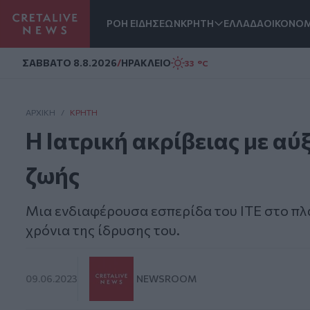
ΡΟΗ ΕΙΔΗΣΕΩΝ
ΚΡΗΤΗ
ΕΛΛΑΔΑ
ΟΙΚΟΝΟΜ
Homepage
ΣAΒΒΑΤΟ 8.8.2026
/
ΗΡΑΚΛΕΙΟ
33 °C
ΑΡΧΙΚΗ
/
ΚΡΉΤΗ
Η Ιατρική ακρίβειας με α
ζωής
Μια ενδιαφέρουσα εσπερίδα του ΙΤΕ στο πλ
χρόνια της ίδρυσης του.
09.06.2023
NEWSROOM