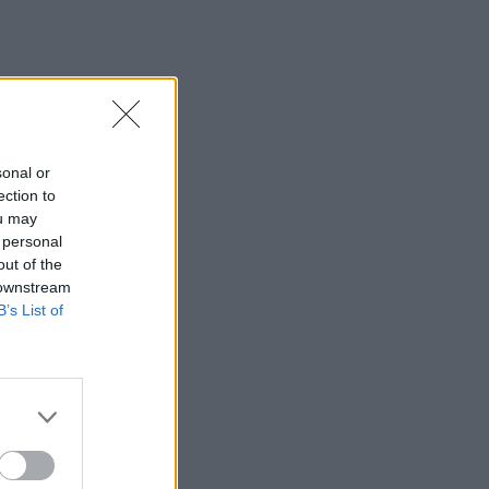
γυναίκα από την Κυψέλη ανήκει η σορός
(photos)
14:52
Πνιγμοί στην Ελλάδα: Γιατί κινδυνεύουν
περισσότερο οι άνω των 60 – Οι
οδηγίες για ασφαλές κολύμπι
sonal or
ection to
14:42
ou may
Αλέξης Τσίπρας: Στις 2 Σεπτεμβρίου η
 personal
παρουσίαση του οικονομικού
out of the
προγράμματος της ΕΛ.Α.Σ.
 downstream
B’s List of
14:37
ΟΦΗ: Η τρίτη φανέλα για τη νέα σεζόν -
«Το πορτοκαλί που κουβαλά την
ιστορία μας»
14:34
Χαμός με τον Μπρούκλιν Μπέκαμ που
έβρασε ζυμαρικά με θαλασσινό νερό