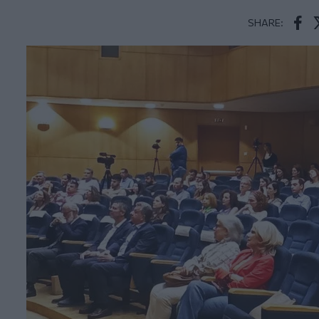
SHARE:
Face
T