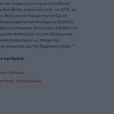
ι και συμμετέχει ενεργά στις εθνικές
Ακριβείας, εγκαινιάζοντας, το 2015, τη
η. Μάλιστα το Ίδρυμα συντονίζει το
α Νευροεκφυλιστικά Νοσήματα (ΕΔΙΑΝ),
 Δίκτυο Μοριακής Βιολογίας (ΕΔΙΜΟ). Οι
ργείου Ανάπτυξης και Επενδύσεων και
Καινοτομίας έχουν ως στόχο την
ς κοινωνίας και της δημόσιας υγείας. "
πό την
Κρήτη
.
του Cretalive
α Χανιά, λόγω αγώνων