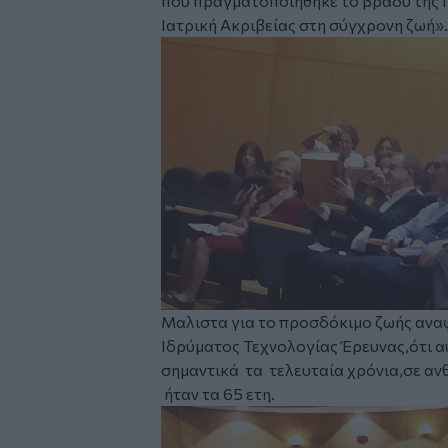
που πραγματοποιήθηκε το βράδυ της
Ιατρική Ακριβείας
στη σύγχρονη ζωή».
Μαλιστα για το προσδόκιμο ζωής ανα
Ιδρύματος Τεχνολογίας Έρευνας,ότι αυ
σημαντικά τα τελευταία χρόνια,σε α
ήταν τα 65 ετη.