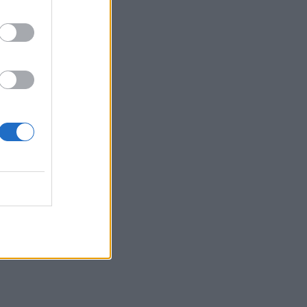
(video)
14:26
Καλοκαίρι και αλλεργίες: Πότε
απαιτείται προσοχή και ποια
συμπτώματα δεν πρέπει να αγνοούμε
14:23
ΟΦΗ: Φουλάρει για sold out στο
Σούπερ Καπ με την ΑΕΚ!
14:12
Φρουροί της Επανάστασης: Το άνοιγμα
των Στενών του Ορμούζ δεν σχετίζεται
με τις διαπραγματεύσεις Τεχεράνης -
Ομάν
14:04
Χαλκιδική: Στο «Παπαγεωργίου»
οδηγός μοτοσικλέτας που
τραυματίστηκε σε τροχαίο