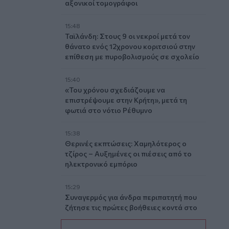
αξονικοί τομογράφοι
15:48
Ταϊλάνδη: Στους 9 οι νεκροί μετά τον
θάνατο ενός 12χρονου κοριτσιού στην
επίθεση με πυροβολισμούς σε σχολείο
15:40
«Του χρόνου σχεδιάζουμε να
επιστρέψουμε στην Κρήτη», μετά τη
φωτιά στο νότιο Ρέθυμνο
15:38
Θερινές εκπτώσεις: Χαμηλότερος ο
τζίρος – Αυξημένες οι πιέσεις από το
ηλεκτρονικό εμπόριο
15:29
Συναγερμός για άνδρα περιπατητή που
ζήτησε τις πρώτες βοήθειες κοντά στο
φαράγγι του Τράφουλα