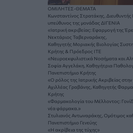
ΟΜΙΛΗΤΕΣ-ΘΕΜΑΤΑ
Κωνσταντίνος Στρατάκης, Διευθυντής
υπεύθυνος της μονάδας ΔΙΓΕΝΙΑ
«Ιατρική ακριβείας: Εφαρμογή της Έρ
Νεκτάριος Ταβερναράκης,
Καθηγητής Μοριακής Βιολογίας Συστη
Κρήτης & Πρόεδρος ΙΤΕ
«Νευροεκφυλιστικά Νοσήματα και Αλτ
Σοφία Αγγελάκη, Καθηγήτρια Παθολογ
Πανεπιστήμιο Κρήτης
«Ο ρόλος της Ιατρικής Ακριβείας στην
Αχιλλέας Γραβάνης, Καθηγητής Φαρμακ
Κρήτης
«Φαρμακολογία του Μέλλοντος: Γονίδι
νέα φάρμακα.»
Στυλιανός Αντωναράκης, Oμότιμος καθ
Πανεπιστήμιο Γενεύης
«Η ακρίβεια της τύχης»