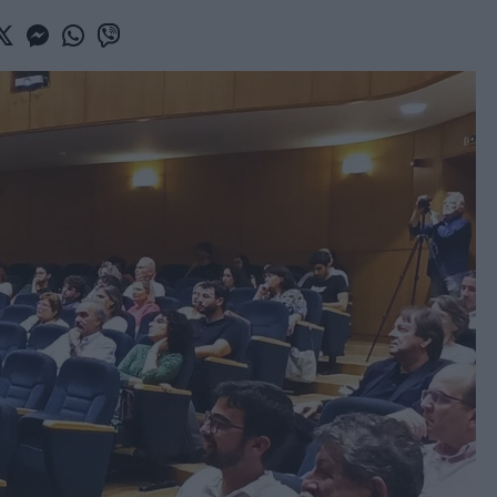
book
witter
Messenger
Whatsapp
Viber