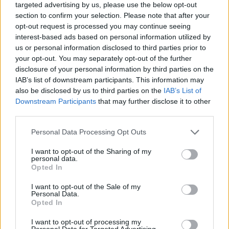
targeted advertising by us, please use the below opt-out
δύο δολοφονίες γυναικών - Η συγγνώμη από την
αστυνομία
section to confirm your selection. Please note that after your
opt-out request is processed you may continue seeing
interest-based ads based on personal information utilized by
22:32
us or personal information disclosed to third parties prior to
Πανεπιστήμιο Κρήτης: 3,35 εκατ. ευρώ από το Υπουργείο
your opt-out. You may separately opt-out of the further
Παιδείας, για το στεγαστικό επίδομα των φοιτητών
disclosure of your personal information by third parties on the
IAB’s list of downstream participants. This information may
22:22
also be disclosed by us to third parties on the
IAB’s List of
Ηράκλειο: “Σκουπίδια κατάχαμα, μια ψησταριά στο
Downstream Participants
that may further disclose it to other
πουθενά κι ένα αμάξι παρατημένο στο πάρκο”
third parties.
22:03
Personal Data Processing Opt Outs
Καιρός: “Πορτοκαλί” συναγερμός στην Κρήτη - Ζέστη και
πολύ υψηλός κίνδυνος πυρκαγιάς!
I want to opt-out of the Sharing of my
personal data.
Opted In
22:02
Σφοδρή επίθεση κατά Καρυστιανού-Γρατσία από πρώην
I want to opt-out of the Sale of my
στελέχη: «Συνεχής εσωστρέφεια και τραγικά
Personal Data.
επικοινωνιακά λάθη»
Opted In
I want to opt-out of processing my
Personal Data for Targeted Advertising.