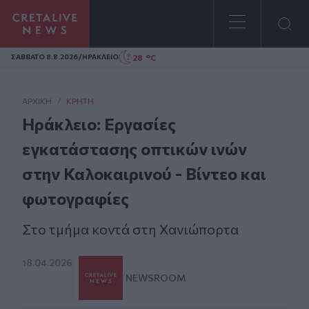
Homepage
/
28 °C
ΣAΒΒΑΤΟ 8.8.2026
ΗΡΑΚΛΕΙΟ
ΑΡΧΙΚΗ
/
ΚΡΉΤΗ
Ηράκλειο: Εργασίες
εγκατάστασης οπτικών ινών
στην Καλοκαιρινού - Βίντεο και
φωτογραφίες
Στο τμήμα κοντά στη Χανιώπορτα
18.04.2026
NEWSROOM