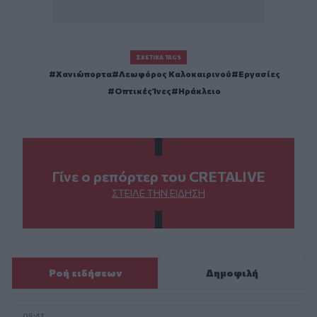
ΣΧΕΤΙΚΆ TAGS
Χανιώπορτα
Λεωφόρος Καλοκαιρινού
Εργασίες
Οπτικές Ίνες
Ηράκλειο
Γίνε ο ρεπόρτερ του CRETALIVE
ΣΤΕΊΛΕ ΤΗΝ ΕΊΔΗΣΗ
Ροή ειδήσεων
Δημοφιλή
05:41