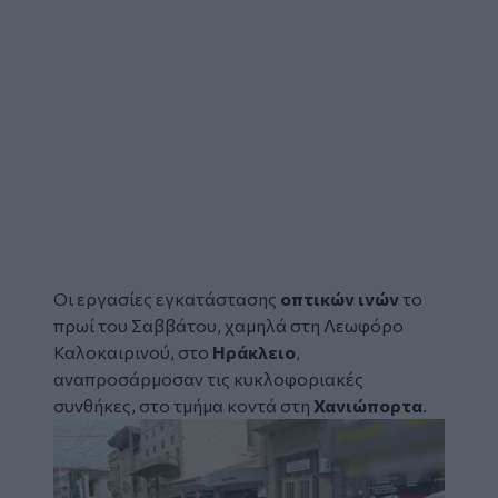
Οι εργασίες εγκατάστασης
οπτικών ινών
το
πρωί του Σαββάτου, χαμηλά στη
Λεωφόρο
Καλοκαιρινού
, στο
Ηράκλειο
,
αναπροσάρμοσαν τις κυκλοφοριακές
συνθήκες, στο τμήμα κοντά στη
Χανιώπορτα
.
Image