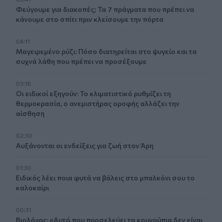
Φεύγουμε για διακοπές; Τα 7 πράγματα που πρέπει να
κάνουμε στο σπίτι πριν κλείσουμε την πόρτα
04:11
Μαγειρεμένο ρύζι: Πόσο διατηρείται στο ψυγείο και τα
συχνά λάθη που πρέπει να προσέξουμε
03:16
Οι ειδικοί εξηγούν: Το κλιματιστικό ρυθμίζει τη
θερμοκρασία, ο ανεμιστήρας οροφής αλλάζει την
αίσθηση
02:30
Αυξάνονται οι ενδείξεις για ζωή στον Άρη
01:30
Ειδικός λέει ποια φυτά να βάλεις στο μπαλκόνι σου το
καλοκαίρι
00:31
Βιολόγος: «Αυτό που προσελκύει τα κουνούπια δεν είναι