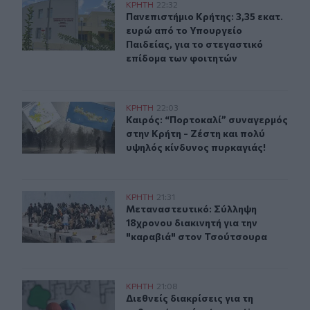
Πανεπιστήμιο Κρήτης: 3,35 εκατ. ευρώ από το Υπουργεί
ΚΡΗΤΗ
22:32
Πανεπιστήμιο Κρήτης: 3,35 εκατ. ε
Πανεπιστήμιο Κρήτης: 3,35 εκατ.
ευρώ από το Υπουργείο
Παιδείας, για το στεγαστικό
επίδομα των φοιτητών
Καιρός: “Πορτοκαλί” συναγερμός στην Κρήτη - Ζέστη κ
ΚΡΗΤΗ
22:03
Καιρός: “Πορτοκαλί” συναγερμός στ
Καιρός: “Πορτοκαλί” συναγερμός
στην Κρήτη - Ζέστη και πολύ
υψηλός κίνδυνος πυρκαγιάς!
Μεταναστευτικό: Σύλληψη 18χρονου διακινητή για την
ΚΡΗΤΗ
21:31
Μεταναστευτικό: Σύλληψη 18χρονου
Μεταναστευτικό: Σύλληψη
18χρονου διακινητή για την
"καραβιά" στον Τσούτσουρα
Διεθνείς διακρίσεις για τη μαθητική ταινία stop motio
ΚΡΗΤΗ
21:08
Διεθνείς διακρίσεις για τη μαθητικ
Διεθνείς διακρίσεις για τη