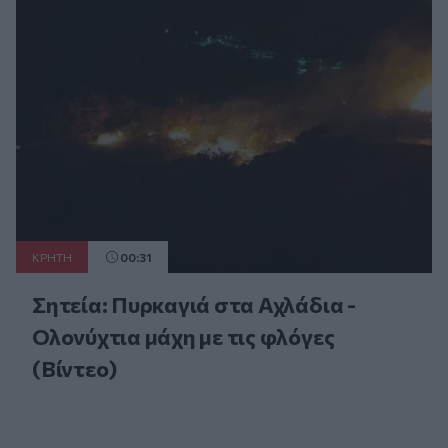
ΚΡΗΤΗ
00:31
Σητεία: Πυρκαγιά στα Αχλάδια -
Ολονύχτια μάχη με τις φλόγες
(Βίντεο)