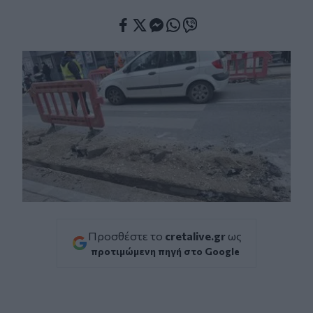
Facebook
Twitter
Messenger
Whatsapp
Viber
Προσθέστε το
cretalive.gr
ως
προτιμώμενη πηγή στο Google