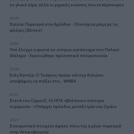
το γλυκό αίμα, αλλά οι χημικές ενώσεις που εκπέμπουμε»
00:31
Σητεία: Πυρκαγιά στα Αχλάδια - Ολονύχτια μάχη με τις
φλόγες (Βίντεο)
23:55
Υπό έλεγχο η φωτιά σε ισόγειο κατάστημα στο Παλαιό
Φάληρο - Εκκενώθηκε προληπτικά πολυκατοικία
23:38
Ενές Καντέρ: Ο Τούρκος πρώην σέντερ δηλώνει
υποψήφιος να παίξει στο... WNBA
23:31
Στενά του Ορμούζ: Οι ΗΠΑ «βλέπουν» σύντομα
συμφωνία - «Υπάρχει πρόοδος μεταξύ Ιράν και Ομάν»
23:27
Σοκαριστικά στοιχεία άφησε πίσω της η μέγα-πυρκαγιά
στην Αττικοβοιωτία