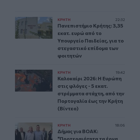
ΚΡΗΤΗ
22:32
Πανεπιστήμιο Κρήτης: 3,35
εκατ. ευρώ από το
Υπουργείο Παιδείας, για το
στεγαστικό επίδομα των
φοιτητών
ΚΡΗΤΗ
19:42
Καλοκαίρι 2026: Η Ευρώπη
στις φλόγες - 5 εκατ.
στρέμματα στάχτη, από την
Πορτογαλία έως την Κρήτη
(Βίντεο)
ΚΡΗΤΗ
18:06
Δήμας για ΒΟΑΚ:
"Προτεραιότητα τα έργα