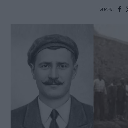
SHARE:
Face
T