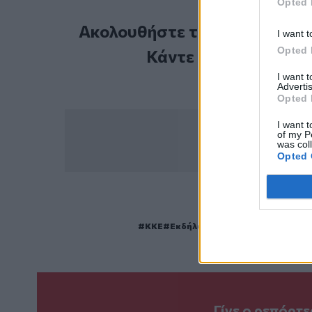
Opted 
Ακολουθήστε το Cretalive στ
I want t
Opted 
Κάντε εγγραφή στο 
I want 
Advertis
Opted 
I want t
of my P
was col
Opted 
ΣΧΕΤ
ΚΚΕ
Εκδήλωση
Ναπολέων Σουκατζ
Γίνε ο ρεπόρτ