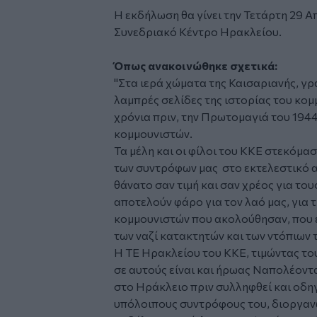
Η εκδήλωση θα γίνει την Τετάρτη 29 Απ
Συνεδριακό Κέντρο Ηρακλείου.
Όπως ανακοινώθηκε σχετικά:
"Στα ιερά χώματα της Καισαριανής, γρά
λαμπρές σελίδες της ιστορίας του κομ
χρόνια πριν, την Πρωτομαγιά του 1944
κομμουνιστών.
Τα μέλη και οι φίλοι του ΚΚΕ στεκόμα
των συντρόφων μας στο εκτελεστικό α
θάνατο σαν τιμή και σαν χρέος για του
αποτελούν φάρο για τον λαό μας, για τη
κομμουνιστών που ακολούθησαν, που 
των ναζί κατακτητών και των ντόπιων 
Η ΤΕ Ηρακλείου του ΚΚΕ, τιμώντας το
σε αυτούς είναι και ήρωας Ναπολέοντ
στο Ηράκλειο πριν συλληφθεί και οδηγ
υπόλοιπους συντρόφους του, διοργαν