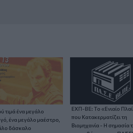
ΕΧΠ-ΒΕ: Το «Ενιαίο Πλα
ύ τιμά ένα μεγάλο
που Κατακερματίζει τη
γό, ένα μεγάλο μαέστρο,
Βιομηχανία - Η σημασία 
άλο δάσκαλο