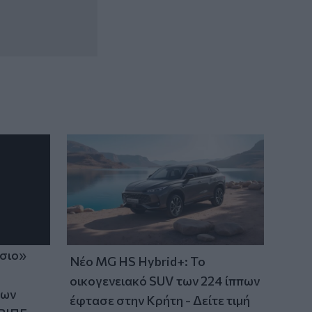
ίσιο»
Νέο MG HS Hybrid+: Το
οικογενειακό SUV των 224 ίππων
των
έφτασε στην Κρήτη - Δείτε τιμή