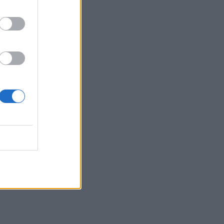
αστυνομία
22:32
Πανεπιστήμιο Κρήτης: 3,35 εκατ. ευρώ
από το Υπουργείο Παιδείας, για το
στεγαστικό επίδομα των φοιτητών
22:22
Ηράκλειο: “Σκουπίδια κατάχαμα, μια
ψησταριά στο πουθενά κι ένα αμάξι
παρατημένο στο πάρκο”
22:03
Καιρός: “Πορτοκαλί” συναγερμός στην
Κρήτη - Ζέστη και πολύ υψηλός
κίνδυνος πυρκαγιάς!
22:02
Σφοδρή επίθεση κατά Καρυστιανού-
Γρατσία από πρώην στελέχη: «Συνεχής
εσωστρέφεια και τραγικά
επικοινωνιακά λάθη»