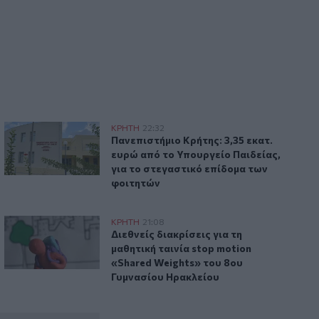
21:57
Ηράκλειο: "Σε άθλια κατάσταση το
μνημείο πεσόντων Εφέδρων
Αξιωματικών στον Καράβολα"
21:39
Λαμία: Απατεώνες άρπαξαν μεγάλο
- Βίντεο
Πανεπιστήμιο Κρήτης: 3,35 εκατ. ευρώ από το Υπουργείο Π
ΚΡΗΤΗ
22:32
χρηματικό ποσό από ηλικιωμένη
 μάχη με τις φλόγες - Βίντεο
Πανεπιστήμιο Κρήτης: 3,35 εκατ. ευρώ
Πανεπιστήμιο Κρήτης: 3,35 εκατ.
ευρώ από το Υπουργείο Παιδείας,
για το στεγαστικό επίδομα των
φοιτητών
"καραβιά" στον Τσούτσουρα
Διεθνείς διακρίσεις για τη μαθητική ταινία stop motion «S
ΚΡΗΤΗ
21:08
 διακινητή για την "καραβιά" στον Τσούτσουρα
Διεθνείς διακρίσεις για τη μαθητική τ
Διεθνείς διακρίσεις για τη
μαθητική ταινία stop motion
«Shared Weights» του 8ου
Γυμνασίου Ηρακλείου