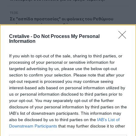
11:36
Σε "ασπίδα προστασίας" οι φοίνικες του Ρεθύμνου
απέναντι στο κόκκινο σκαθάρι
Cretalive -
Do Not Process My Personal
11:30
Information
Τροχαίο στην Ηλεία: Αυτοκίνητο έπεσε σε γκρεμό 30
μέτρων
If you wish to opt-out of the sale, sharing to third parties, or
processing of your personal or sensitive information for
11:20
targeted advertising by us, please use the below opt-out
Κνωσός: Ένα χρόνο μετά τις δεσμεύσεις, επιστρέφουν οι
section to confirm your selection. Please note that after your
δίσκοι με τα κέρματα στα WC
opt-out request is processed you may continue seeing
interest-based ads based on personal information utilized by
11:18
us or personal information disclosed to third parties prior to
Φωτιά στη Βοιωτία: Στον ανακριτή οι δύο συλληφθέντες
your opt-out. You may separately opt-out of the further
disclosure of your personal information by third parties on the
11:08
IAB’s list of downstream participants. This information may
Ποδηλασία: Δυναμική παρουσία της Kastro Cycling Team
also be disclosed by us to third parties on the
IAB’s List of
στο Πανελλήνιο Πρωτάθλημα Πίστας 2026
Downstream Participants
that may further disclose it to other
third parties.
11:04