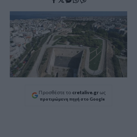
Facebook
Twitter
Messenger
Whatsapp
Viber
Προσθέστε το
cretalive.gr
ως
προτιμώμενη πηγή στο Google