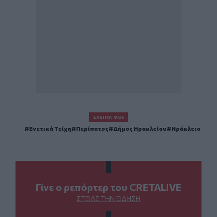
ΣΧΕΤΙΚΆ TAGS
Ενετικά Τείχη
Περίπατος
Δήμος Ηρακλείου
Ηράκλειο
Γίνε ο ρεπόρτερ του CRETALIVE
ΣΤΕΊΛΕ ΤΗΝ ΕΊΔΗΣΗ