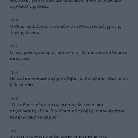
myAGRO της ΑΑΔΕ
11:54
Η «Άρρητη Σάρκα» ταξιδεύει στο Μουσείο Σύγχρονης
Τέχνης Χανίων
11:46
Οι νιγηριανές δυνάμεις ασφαλείας διέσωσαν 308 θύματα
απαγωγής
11:44
Πυκνοί καπνοί ανησύχησαν Σίβα και Καμηλάρι - Φωτιά σε
ξύλινο σπίτι
11:40
"Οι καθυστερήσεις στις πτήσεις δεν είναι πια
συγκυριακές - Είναι διαρθρωτικό πρόβλημα που πλήττει
τον ελληνικό τουρισμό"
11:39
«Πόλεμος» στο Λονδίνο για το «μεγα-τέμενος»