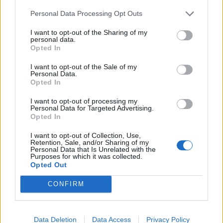
Χανιά: Σοβαρό επεισόδιο έξω από το Νοσοκομείο -
Personal Data Processing Opt Outs
Πιάστηκαν στα χέρια δύο άτομα
I want to opt-out of the Sharing of my
personal data.
Opted In
ΠΕΡΙΣΣΟΤΕΡΑ
I want to opt-out of the Sale of my
Personal Data.
Opted In
I want to opt-out of processing my
Personal Data for Targeted Advertising.
ΣΧΕΤΙΚA AΡΘΡΑ
Opted In
I want to opt-out of Collection, Use,
Retention, Sale, and/or Sharing of my
Δωρεά κλιματιστικού στο Γραφείο Ανηλίκων της Υποδι
ΚΡΗΤΗ
12:12
Personal Data that Is Unrelated with the
Δωρεά κλιματιστικού στο Γραφείο 
Δωρεά κλιματιστικού στο
Purposes for which it was collected.
Γραφείο Ανηλίκων της
Opted Out
Υποδιεύθυνσης Δίωξης και
CONFIRM
Εξιχνίασης Εγκλημάτων
Ηρακλείου
Data Deletion
Data Access
Privacy Policy