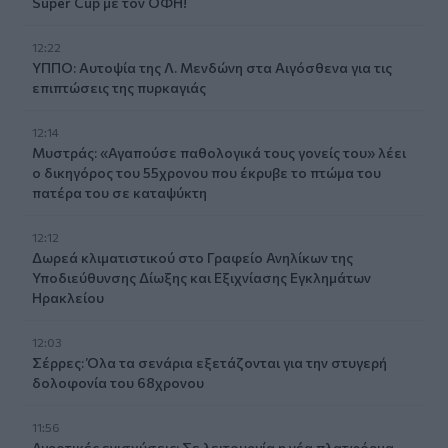
Super Cup με τον ΟΦΗ!
12:22
ΥΠΠΟ: Αυτοψία της Λ. Μενδώνη στα Αιγόσθενα για τις
επιπτώσεις της πυρκαγιάς
12:14
Μυστράς: «Αγαπούσε παθολογικά τους γονείς του» λέει
ο δικηγόρος του 55χρονου που έκρυβε το πτώμα του
πατέρα του σε καταψύκτη
12:12
Δωρεά κλιματιστικού στο Γραφείο Ανηλίκων της
Υποδιεύθυνσης Δίωξης και Εξιχνίασης Εγκλημάτων
Ηρακλείου
12:03
Σέρρες: Όλα τα σενάρια εξετάζονται για την στυγερή
δολοφονία του 68χρονου
11:56
Αγροτικές ενισχύσεις: Σε λειτουργία η νέα πλατφόρμα