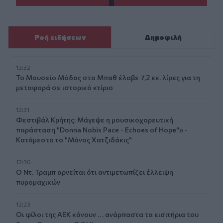
Ροή ειδήσεων
Δημοφιλή
12:32
Το Μουσείο Μόδας στο Μπαθ έλαβε 7,2 εκ. λίρες για τη
μεταφορά σε ιστορικό κτίριο
12:31
Φεστιβάλ Κρήτης: Μάγεψε η μουσικοχορευτική
παράσταση "Donna Nobis Pace - Echoes of Hope"» -
Κατάμεστο το "Μάνος Χατζιδάκις"
12:30
Ο Ντ. Τραμπ αρνείται ότι αντιμετωπίζει έλλειψη
πυρομαχικών
12:23
Οι φίλοι της ΑΕΚ κάνουν … ανάρπαστα τα εισιτήρια του