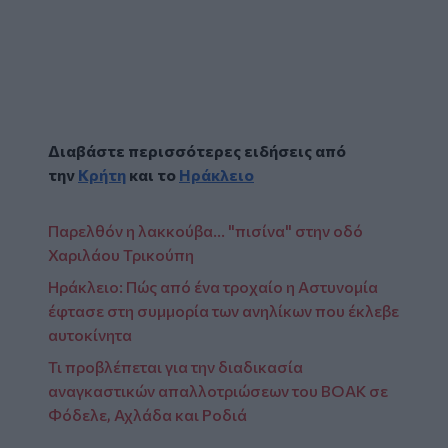
Διαβάστε περισσότερες ειδήσεις από
την
Κρήτη
και το
Ηράκλειο
Παρελθόν η λακκούβα... "πισίνα" στην οδό
Χαριλάου Τρικούπη
Ηράκλειο: Πώς από ένα τροχαίο η Αστυνομία
έφτασε στη συμμορία των ανηλίκων που έκλεβε
αυτοκίνητα
Τι προβλέπεται για την διαδικασία
αναγκαστικών απαλλοτριώσεων του ΒΟΑΚ σε
Φόδελε, Αχλάδα και Ροδιά