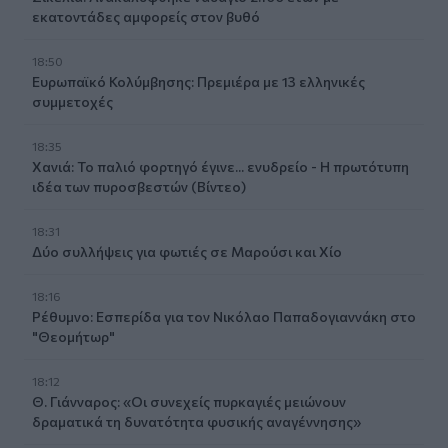
εκατοντάδες αμφορείς στον βυθό
18:50
Ευρωπαϊκό Κολύμβησης: Πρεμιέρα με 13 ελληνικές
συμμετοχές
18:35
Χανιά: Το παλιό φορτηγό έγινε... ενυδρείο - Η πρωτότυπη
ιδέα των πυροσβεστών (Βίντεο)
18:31
Δύο συλλήψεις για φωτιές σε Μαρούσι και Χίο
18:16
Ρέθυμνο: Εσπερίδα για τον Νικόλαο Παπαδογιαννάκη στο
"Θεομήτωρ"
18:12
Θ. Γιάνναρος: «Οι συνεχείς πυρκαγιές μειώνουν
δραματικά τη δυνατότητα φυσικής αναγέννησης»