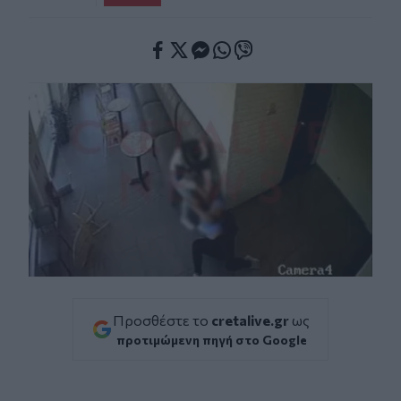
Facebook
Twitter
Messenger
Whatsapp
Viber
Προσθέστε το
cretalive.gr
ως
προτιμώμενη πηγή στο Google