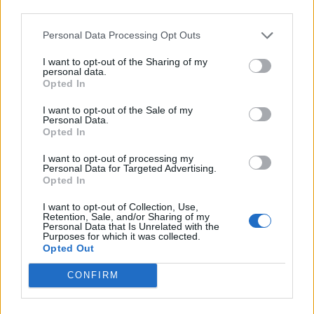
third parties.
16:47
Personal Data Processing Opt Outs
Δεκαπενταύγουστος 2026: Πώς αμείβονται όσοι θα
εργαστούν
I want to opt-out of the Sharing of my
personal data.
Opted In
16:37
Η «Αντιγόνη» του Σοφοκλή μέσα από τα μάτια της
I want to opt-out of the Sale of my
Τεχνητής Νοημοσύνης
Personal Data.
Opted In
I want to opt-out of processing my
ΠΕΡΙΣΣΟΤΕΡΑ
Personal Data for Targeted Advertising.
Opted In
I want to opt-out of Collection, Use,
Retention, Sale, and/or Sharing of my
Personal Data that Is Unrelated with the
Purposes for which it was collected.
Opted Out
ΣΧΕΤΙΚA AΡΘΡΑ
CONFIRM
Χανιά: Το παλιό φορτηγό έγινε... ενυδρείο - Η πρωτότυ
ΚΡΗΤΗ
18:35
Χανιά: Το παλιό φορτηγό έγινε... ε
Χανιά: Το παλιό φορτηγό έγινε...