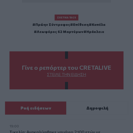
ΣΧΕΤΙΚΆ TAGS
Πρώην Σύντροφος
Επίθεση
Κοπέλα
Λεωφόρος 62 Μαρτύρων
Ηράκλειο
Γίνε ο ρεπόρτερ του CRETALIVE
ΣΤΕΊΛΕ ΤΗΝ ΕΊΔΗΣΗ
Ροή ειδήσεων
Δημοφιλή
19:00
Σικελία: Ανακαλύφθηκε ναυάγιο 2.100 ετών με