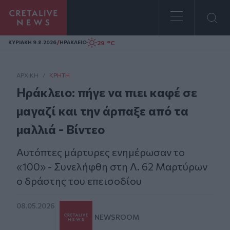
Homepage
/
29 °C
ΚΥΡΙΑΚΗ 9.8.2026
ΗΡΑΚΛΕΙΟ
ΑΡΧΙΚΗ
/
ΚΡΉΤΗ
Ηράκλειο: πήγε να πιει καφέ σε
μαγαζί και την άρπαξε από τα
μαλλιά - Βίντεο
Αυτόπτες μάρτυρες ενημέρωσαν το
«100» - Συνελήφθη στη Λ. 62 Μαρτύρων
ο δράστης του επεισοδίου
08.05.2026
NEWSROOM