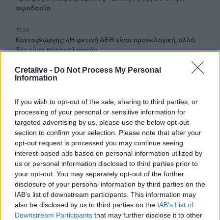
αιμοδοσία
17:34
Κοντογεώργης: «Η φετινή ΔΕΘ είναι προεκλογική, αλλά
δεν είναι παροχολογική»
Cretalive -
Do Not Process My Personal
17:33
Information
Μεγάλη φωτιά στο Μουζάκι Ηλείας
If you wish to opt-out of the sale, sharing to third parties, or
17:20
processing of your personal or sensitive information for
Πλαστική ρύπανση: Το «παραμελημένο» πρόβλημα στη
targeted advertising by us, please use the below opt-out
διαχείριση των τροφικών αποβλήτων
section to confirm your selection. Please note that after your
opt-out request is processed you may continue seeing
17:14
interest-based ads based on personal information utilized by
Πρόλαβαν τη φωτιά στο Κορωπί - Είχε ηχήσει το 112
us or personal information disclosed to third parties prior to
your opt-out. You may separately opt-out of the further
17:12
disclosure of your personal information by third parties on the
Ο Νετανιάχου απορρίπτει το σχέδιο Τραμπ για τη Γάζα
IAB’s list of downstream participants. This information may
also be disclosed by us to third parties on the
IAB’s List of
17:05
Downstream Participants
that may further disclose it to other
Ο Καρέτσας πλήγωσε τον Τζόλη με τρομερό γκολ