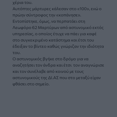
χέρια του.
Αυτόπτες μάρτυρες κάλεσαν στο «100», ενώ ο
πρώην σύντροφος την «κοπάνησε».
Εντοπίστηκε, όμως, να περπατάει στη
Λεωφόρο 62 Μαρτύρων
από
αστυνομικό
εκτός
υπηρεσίας, ο οποίος έτυχε να πάει για καφέ
στο συγκεκριμένο κατάστημα και έτσι του
έδειξαν το βίντεο καθώς γνώριζαν την ιδιότητα
του.
Ο αστυνομικός βγήκε στο δρόμο για να
αναζητήσει τον άνδρα και έτσι τον αναγνώρισε
και τον συνέλαβε από κοινού με τους
αστυνομικούς της ΔΙ.ΑΣ που στο μεταξύ είχαν
φθάσει στο σημείο.