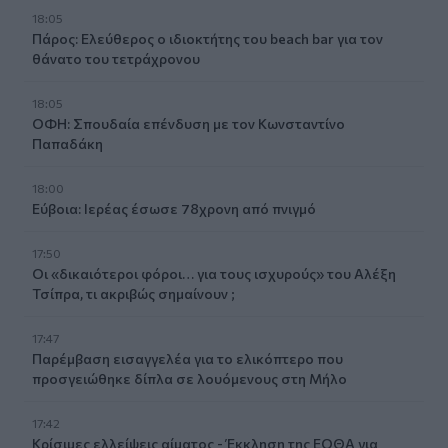
18:05
Πάρος: Ελεύθερος ο ιδιοκτήτης του beach bar για τον
θάνατο του τετράχρονου
18:05
ΟΦΗ: Σπουδαία επένδυση με τον Κωνσταντίνο
Παπαδάκη
18:00
Εύβοια: Ιερέας έσωσε 78χρονη από πνιγμό
17:50
Οι «δικαιότεροι φόροι… για τους ισχυρούς» του Αλέξη
Τσίπρα, τι ακριβώς σημαίνουν ;
17:47
Παρέμβαση εισαγγελέα για το ελικόπτερο που
προσγειώθηκε δίπλα σε λουόμενους στη Μήλο
17:42
Κρίσιμες ελλείψεις αίματος - Έκκληση της ΕΟΘΑ για