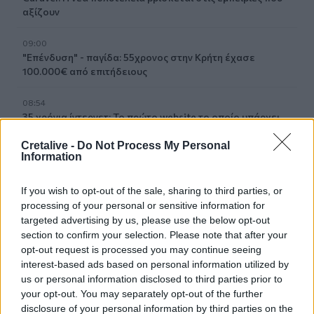
αξίζουν
09:00
"Επένδυση" - παγίδα: 55χρονος στην Κρήτη έχασε
100.000€ από επιτήδειους
08:54
35 χρόνια ίντερνετ: Το πρώτο website το οποίο υπάρχει
ακόμα
Cretalive -
Do Not Process My Personal
Information
08:47
Δήμος Βιάννου: Οι ώρες και οι μέρες λειτουργίας του
Γραφείου Δακοκτονίας
If you wish to opt-out of the sale, sharing to third parties, or
processing of your personal or sensitive information for
targeted advertising by us, please use the below opt-out
08:40
section to confirm your selection. Please note that after your
Νέα δομή φιλοξενίας μεταναστών: Τι προβλέπει η
opt-out request is processed you may continue seeing
απόφαση που δημοσιεύθηκε στην Εφημερίδα της
Κυβέρνησης
interest-based ads based on personal information utilized by
us or personal information disclosed to third parties prior to
your opt-out. You may separately opt-out of the further
08:33
disclosure of your personal information by third parties on the
Η Ρωσία έπληξε δύο πλοία κοντά στο ουκρανικό λιμάνι