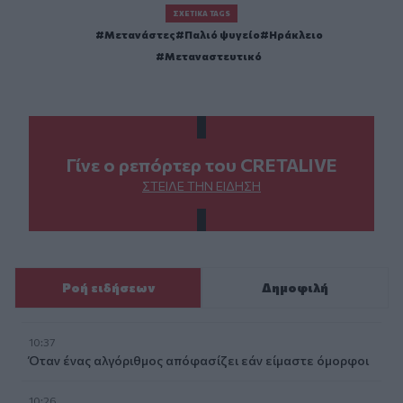
ΣΧΕΤΙΚΆ TAGS
Μετανάστες
Παλιό ψυγείο
Ηράκλειο
Μεταναστευτικό
Γίνε ο ρεπόρτερ του CRETALIVE
ΣΤΕΊΛΕ ΤΗΝ ΕΊΔΗΣΗ
Ροή ειδήσεων
Δημοφιλή
10:37
Όταν ένας αλγόριθμος απόφασίζει εάν είμαστε όμορφοι
10:26