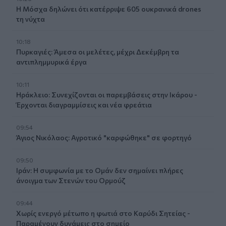
Η Μόσχα δηλώνει ότι κατέρριψε 605 ουκρανικά drones
τη νύχτα
10:18
Πυρκαγιές: Άμεσα οι μελέτες, μέχρι Δεκέμβρη τα
αντιπλημμυρικά έργα
10:11
Ηράκλειο: Συνεχίζονται οι παρεμβάσεις στην Ικάρου -
Έρχονται διαγραμμίσεις και νέα φρεάτια
09:54
Άγιος Νικόλαος: Αγροτικό "καρφώθηκε" σε φορτηγό
09:50
Ιράν: Η συμφωνία με το Ομάν δεν σημαίνει πλήρες
άνοιγμα των Στενών του Ορμούζ
09:44
Χωρίς ενεργό μέτωπο η φωτιά στο Καρύδι Σητείας -
Παραμένουν δυνάμεις στο σημείο