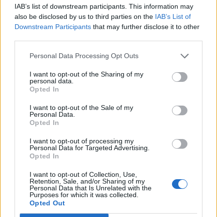
IAB’s list of downstream participants. This information may
της Οδησσού
also be disclosed by us to third parties on the
IAB’s List of
Downstream Participants
that may further disclose it to other
08:25
third parties.
Ο Σύλλογος Εργαζομένων Πρωτοβάθμιας Φροντίδας
Υγείας Κρήτης αποχαιρετά τον Π. Μαματζάκη
Personal Data Processing Opt Outs
08:19
I want to opt-out of the Sharing of my
Ελούντα: Ηλικιωμένος απειλούσε να πηδήξει από
personal data.
μπαλκόνι
Opted In
I want to opt-out of the Sale of my
Personal Data.
ΠΕΡΙΣΣΟΤΕΡΑ
Opted In
I want to opt-out of processing my
Personal Data for Targeted Advertising.
Opted In
I want to opt-out of Collection, Use,
Retention, Sale, and/or Sharing of my
ΣΧΕΤΙΚA AΡΘΡΑ
Personal Data that Is Unrelated with the
Purposes for which it was collected.
Opted Out
Ηράκλειο: Συνεχίζονται οι παρεμβάσεις στην Ικάρου - Έ
ΚΡΗΤΗ
10:11