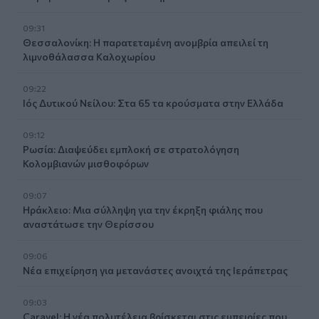
09:31
Θεσσαλονίκη: Η παρατεταμένη ανομβρία απειλεί τη
λιμνοθάλασσα Καλοχωρίου
09:22
Ιός Δυτικού Νείλου: Στα 65 τα κρούσματα στην Ελλάδα
09:12
Ρωσία: Διαψεύδει εμπλοκή σε στρατολόγηση
Κολομβιανών μισθοφόρων
09:07
Ηράκλειο: Μια σύλληψη για την έκρηξη φιάλης που
αναστάτωσε την Θερίσσου
09:06
Νέα επιχείρηση για μετανάστες ανοιχτά της Ιεράπετρας
09:03
Caravel: Η νέα πολυτέλεια βρίσκεται στις εμπειρίες που