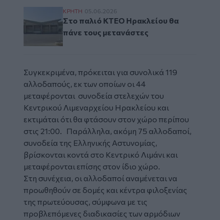
Στο παλιό ΚΤΕΟ Ηρακλείου θα πάνε τους 
ΚΡΗΤΗ
05.06.2026
Στο παλιό ΚΤΕΟ Ηρακλείου θα
πάνε τους μετανάστες
Συγκεκριμένα, πρόκειται για συνολικά 119
αλλοδαπούς, εκ των οποίων οι 44
μεταφέρονται συνοδεία στελεχών του
Κεντρικού Λιμεναρχείου Ηρακλείου και
εκτιμάται ότι θα φτάσουν στον χώρο περίπου
στις 21:00. Παράλληλα, ακόμη 75 αλλοδαποί,
συνοδεία της Ελληνικής Αστυνομίας,
βρίσκονται κοντά στο Κεντρικό Λιμάνι και
μεταφέρονται επίσης στον ίδιο χώρο.
Στη συνέχεια, οι αλλοδαποί αναμένεται να
προωθηθούν σε δομές και κέντρα φιλοξενίας
της πρωτεύουσας, σύμφωνα με τις
προβλεπόμενες διαδικασίες των αρμόδιων