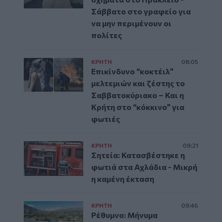
Σάββατο στο γραφείο για
να μην περιμένουν οι
πολίτες
ΚΡΗΤΗ
08:05
Επικίνδυνο “κοκτέιλ”
μελτεμιών και ζέστης το
Σαββατοκύριακο – Και η
Κρήτη στο “κόκκινο” για
φωτιές
ΚΡΗΤΗ
09:21
Σητεία: Κατασβέστηκε η
φωτιά στα Αχλάδια - Μικρή
η καμένη έκταση
ΚΡΗΤΗ
09:46
Ρέθυμνο: Μήνυμα