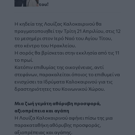
του!
Η κηδεία της Λουίζας Καλοκαιρινού θα
πραγματοποιηθεί την Τρίτη 21 Απριλίου, στις 12
το μεσημέρι στον Ιερό Ναό του Αγίου Τίτου,
στο κέντρο του Ηρακλείου.
Η σορός θα βρίσκεται στην εκκλησία από τις 11
το πρωί.
Κατόπιν επιθυμίας της οικογένειας, αντί
στεφάνων, παρακαλείται όποιος το επιθυμεί να
ενισχύσει τα Ιδρύματα Καλοκαιρινού για τις
δραστηριότητες του Κοινωνικού Χώρου.
Μια ζωή γεμάτη αθόρυβη προσφορά,
αξιοπρέπεια και αγάπη
H Λουίζα Καλοκαιρινού αφήνει πίσω της μια
παρακαταθήκη αθόρυβης προσφοράς,
αξιοπρέπειας και αγάπης.