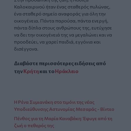
Καλοκαιρινού ήταν ένας σταθερός πυλώνας,
ένα σταθερό σημείο αναφοράς για όλη την
οικογένεια. Πάντα παρούσα, πάντα ενεργή,
πάντα δίπλα στους ανθρώπους της, ευτύχησε
να δει την οικογένειά της να μεγαλώνει και να
προοδεύει, να χαρεί παιδιά, εγγόνια και
δισέγγονα.
Διαβάστε περισσότερες ειδήσεις από
την
Κρήτη
και το
Ηράκλειο
Η Ρένα Συμιανάκη στο τιμόνι της νέας
Υποδιεύθυνσης Αστυνομίας Μεσαράς - Βίντεο
Πένθος για τη Μαρία Καναβάκη: Έφυγε από τη
ζωή ο πεθερός της