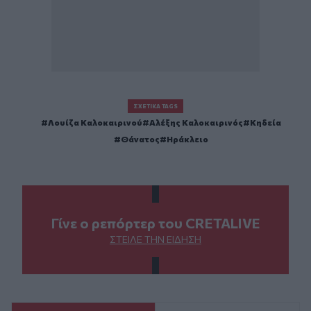
ΣΧΕΤΙΚΆ TAGS
Λουίζα Καλοκαιρινού
Αλέξης Καλοκαιρινός
Κηδεία
Θάνατος
Ηράκλειο
Γίνε ο ρεπόρτερ του CRETALIVE
ΣΤΕΊΛΕ ΤΗΝ ΕΊΔΗΣΗ