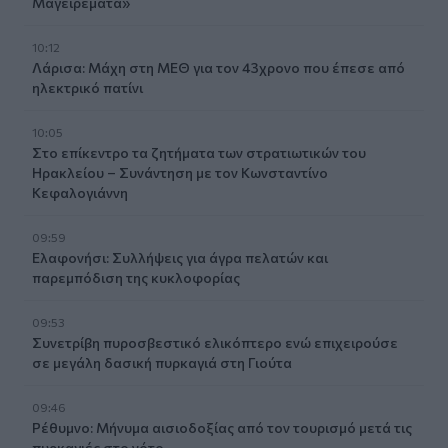
Μαγειρέματα»
10:12
Λάρισα: Μάχη στη ΜΕΘ για τον 43χρονο που έπεσε από
ηλεκτρικό πατίνι
10:05
Στο επίκεντρο τα ζητήματα των στρατιωτικών του
Ηρακλείου – Συνάντηση με τον Κωνσταντίνο
Κεφαλογιάννη
09:59
Ελαφονήσι: Συλλήψεις για άγρα πελατών και
παρεμπόδιση της κυκλοφορίας
09:53
Συνετρίβη πυροσβεστικό ελικόπτερο ενώ επιχειρούσε
σε μεγάλη δασική πυρκαγιά στη Γιούτα
09:46
Ρέθυμνο: Μήνυμα αισιοδοξίας από τον τουρισμό μετά τις
πυρκαγιές στο νότο