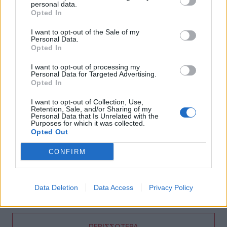
personal data.
09:08
Opted In
Διευρύνεται η εθνική πρωτοβουλία για τις τιμές στο ράφι
των σούπερ μάρκετ
I want to opt-out of the Sale of my
Personal Data.
Opted In
09:01
Όταν ο σεισμός της Κρήτης «λάβωσε» τον Φάρο της
I want to opt-out of processing my
Αλεξάνδρειας
Personal Data for Targeted Advertising.
Opted In
08:55
I want to opt-out of Collection, Use,
Νέοι ρωσικοί βομβαρδισμοί στο Κίεβο: Τρεις νεκροί,
Retention, Sale, and/or Sharing of my
Personal Data that Is Unrelated with the
μεταξύ των οποίων ένα παιδί
Purposes for which it was collected.
Opted Out
08:49
Μηχανολογικό: 4.700 νέα οχήματα στο Ηράκλειο -
CONFIRM
Σάββατο στο γραφείο για να μην περιμένουν οι πολίτες
08:41
Data Deletion
Data Access
Privacy Policy
Κορυφώνεται η έξοδος των αδειούχων του Αυγούστου
ΠΕΡΙΣΣΟΤΕΡΑ