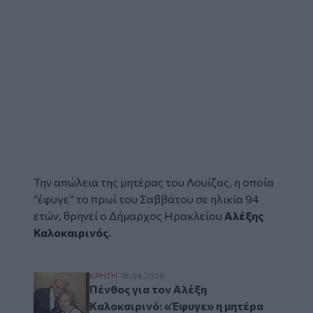
Την απώλεια της μητέρας του Λουίζας, η οποία
“έφυγε” το πρωί του Σαββάτου σε ηλικία 94
ετών, θρηνεί ο
Δήμαρχος Ηρακλείου
Αλέξης
Καλοκαιρινός.
Πένθος για τον Αλέξη Kαλοκαιρινό: «Έφυγε
ΚΡΗΤΗ
18.04.2026
Πένθος για τον Αλέξη
Kαλοκαιρινό: «Έφυγε» η μητέρα