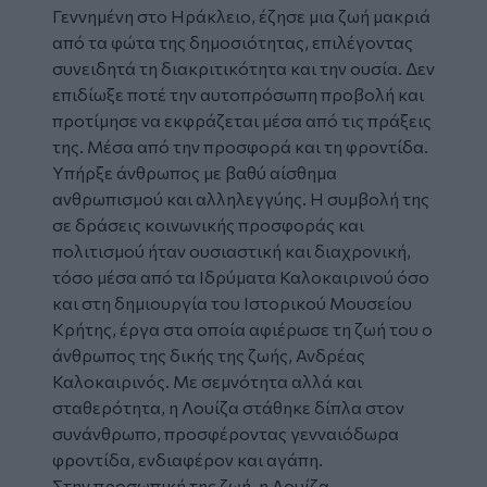
Γεννημένη στο Ηράκλειο, έζησε μια ζωή μακριά
από τα φώτα της δημοσιότητας, επιλέγοντας
συνειδητά τη διακριτικότητα και την ουσία. Δεν
επιδίωξε ποτέ την αυτοπρόσωπη προβολή και
προτίμησε να εκφράζεται μέσα από τις πράξεις
της. Μέσα από την προσφορά και τη φροντίδα.
Υπήρξε άνθρωπος με βαθύ αίσθημα
ανθρωπισμού και αλληλεγγύης. Η συμβολή της
σε δράσεις κοινωνικής προσφοράς και
πολιτισμού ήταν ουσιαστική και διαχρονική,
τόσο μέσα από τα Ιδρύματα Καλοκαιρινού όσο
και στη δημιουργία του Ιστορικού Μουσείου
Κρήτης, έργα στα οποία αφιέρωσε τη ζωή του ο
άνθρωπος της δικής της ζωής, Ανδρέας
Καλοκαιρινός. Με σεμνότητα αλλά και
σταθερότητα, η Λουίζα στάθηκε δίπλα στον
συνάνθρωπο, προσφέροντας γενναιόδωρα
φροντίδα, ενδιαφέρον και αγάπη.
Στην προσωπική της ζωή, η Λουίζα