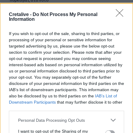
09:44
Cretalive -
Do Not Process My Personal
Κομμός: Η συγκινητική «πρώτη διαδρομή» για χελωνάκια
Information
Καρέτα Καρέτα - Βίντεο
If you wish to opt-out of the sale, sharing to third parties, or
09:33
processing of your personal or sensitive information for
ΒΟΑΚ: Ολιγόλεπτη διακοπή κυκλοφορίας στο τμήμα
targeted advertising by us, please use the below opt-out
Νεάπολη – Άγιος Νικόλαος λόγω ανατίναξης
section to confirm your selection. Please note that after your
opt-out request is processed you may continue seeing
09:27
interest-based ads based on personal information utilized by
Βερολίνο: «Στημένη προβοκάτσια» το περιστατικό με το
us or personal information disclosed to third parties prior to
drone, σύμφωνα με τη ρωσική πρεσβεία
your opt-out. You may separately opt-out of the further
disclosure of your personal information by third parties on the
09:21
IAB’s list of downstream participants. This information may
Σητεία: Κατασβέστηκε η φωτιά στα Αχλάδια - Μικρή η
also be disclosed by us to third parties on the
IAB’s List of
καμένη έκταση
Downstream Participants
that may further disclose it to other
third parties.
09:14
Χανιά: Ελλείψεις προσωπικού και προβλήματα στις
Personal Data Processing Opt Outs
υπηρεσίες καθαριότητας
I want to opt-out of the Sharing of my