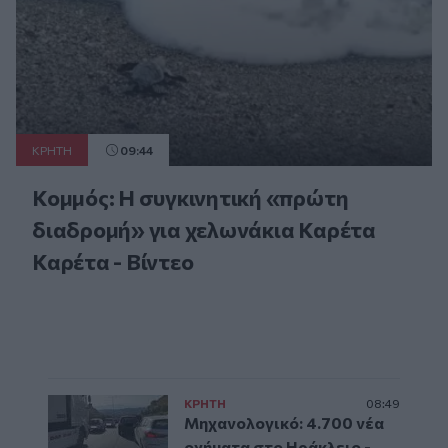
ΚΡΗΤΗ
09:44
Κομμός: Η συγκινητική «πρώτη
διαδρομή» για χελωνάκια Καρέτα
Καρέτα - Βίντεο
ΚΡΗΤΗ
08:49
Μηχανολογικό: 4.700 νέα
οχήματα στο Ηράκλειο -