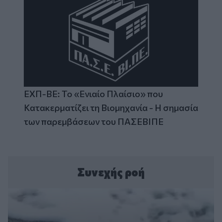
ΕΧΠ-ΒΕ: Το «Ενιαίο Πλαίσιο» που
Κατακερματίζει τη Βιομηχανία - Η σημασία
των παρεμβάσεων του ΠΑΣΕΒΙΠΕ
Συνεχής ροή