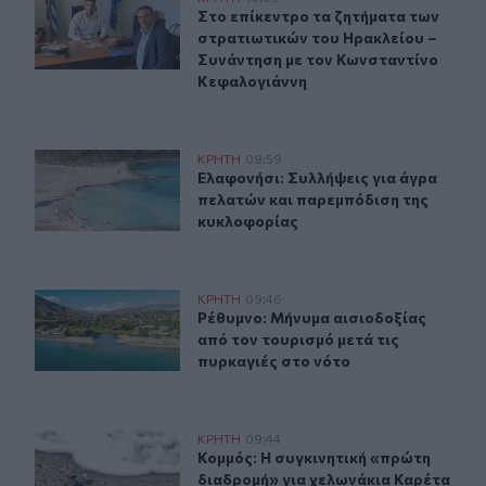
Στο επίκεντρο τα ζητήματα των στ
Στο επίκεντρο τα ζητήματα των
στρατιωτικών του Ηρακλείου –
Συνάντηση με τον Κωνσταντίνο
Κεφαλογιάννη
Ελαφονήσι: Συλλήψεις για άγρα πελατών και παρεμπόδ
ΚΡΗΤΗ
09:59
Ελαφονήσι: Συλλήψεις για άγρα πε
Ελαφονήσι: Συλλήψεις για άγρα
πελατών και παρεμπόδιση της
κυκλοφορίας
Ρέθυμνο: Μήνυμα αισιοδοξίας από τον τουρισμό μετά τι
ΚΡΗΤΗ
09:46
Ρέθυμνο: Μήνυμα αισιοδοξίας από τ
Ρέθυμνο: Μήνυμα αισιοδοξίας
από τον τουρισμό μετά τις
πυρκαγιές στο νότο
Ηράκλειο: Η συγκινητική «πρώτη διαδρομή» για χελων
ΚΡΗΤΗ
09:44
Κομμός: Η συγκινητική «πρώτη διαδ
Κομμός: Η συγκινητική «πρώτη
διαδρομή» για χελωνάκια Καρέτα