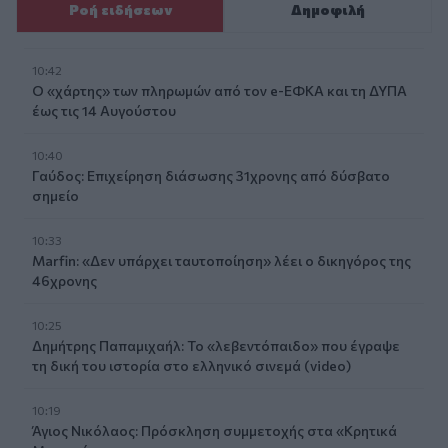
Ροή ειδήσεων
Δημοφιλή
10:42
Ο «χάρτης» των πληρωμών από τον e-ΕΦΚΑ και τη ΔΥΠΑ
έως τις 14 Αυγούστου
10:40
Γαύδος: Επιχείρηση διάσωσης 31χρονης από δύσβατο
σημείο
10:33
Marfin: «Δεν υπάρχει ταυτοποίηση» λέει ο δικηγόρος της
46χρονης
10:25
Δημήτρης Παπαμιχαήλ: Το «λεβεντόπαιδο» που έγραψε
τη δική του ιστορία στο ελληνικό σινεμά (video)
10:19
Άγιος Νικόλαος: Πρόσκληση συμμετοχής στα «Κρητικά