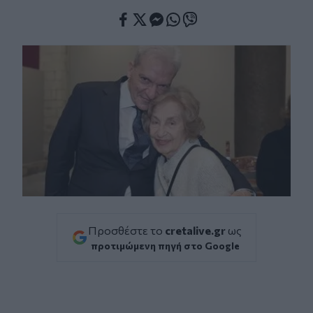
Facebook
Twitter
Messenger
Whatsapp
Viber
Προσθέστε το
cretalive.gr
ως
προτιμώμενη πηγή στο Google