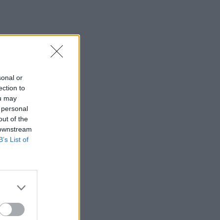
14:04
Χαλκιδική: Στο «Παπαγεωργίου»
οδηγός μοτοσικλέτας που
τραυματίστηκε σε τροχαίο
13:54
ΒΟΑΚ: Κλείνει την Τρίτη στον
sonal or
Ξηροπόταμο – Πώς θα γίνεται η
ection to
κυκλοφορία
ou may
 personal
13:52
out of the
Γιατί να βάλετε φύλλα δάφνης στο
 downstream
πλυντήριο: Το μυστικό που κερδίζει όλο
B’s List of
και περισσότερους θαυμαστές
13:46
Παλαιό Φάληρο: Συνελήφθη ένα ακόμα
μέλος της ρωσόφωνης μαφίας
13:43
Κρήτη: Ο πολύ υψηλός κίνδυνος