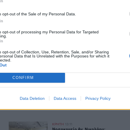
In
o opt-out of the Sale of my Personal Data.
In
ερ του CRETALIVE
to opt-out of processing my Personal Data for Targeted
ing.
ΤΗΝ ΕΊΔΗΣΗ
In
o opt-out of Collection, Use, Retention, Sale, and/or Sharing
ersonal Data that Is Unrelated with the Purposes for which it
lected.
Out
CONFIRM
ής για φωτιά στα Νέα Ρούματα
ΒΟΑΚ: Κλείνει την Τρίτη στον Ξηροπόταμο – Πώς θα γίν
ΚΡΗΤΗ
13:54
αση της πυροσβεστικής για φωτιά στα Νέα Ρούματα
ΒΟΑΚ: Κλείνει την Τρίτη στον Ξηρο
ΒΟΑΚ: Κλείνει την Τρίτη στον
Ξηροπόταμο – Πώς θα γίνεται η
Data Deletion
Data Access
Privacy Policy
κυκλοφορία
ειγμα της Κρήτης μετά τις δύσκολες πυρκαγιές
Νοσοκομείο Αγ. Νικολάου: Ενημερωτική συνάντηση για 
ΚΡΗΤΗ
13:11
έμους – Το... παράδειγμα της Κρήτης μετά τις δύσκολες πυρ
Νοσοκομείο Αγ. Νικολάου: Ενημερωτ
Νοσοκομείο Αγ. Νικολάου: