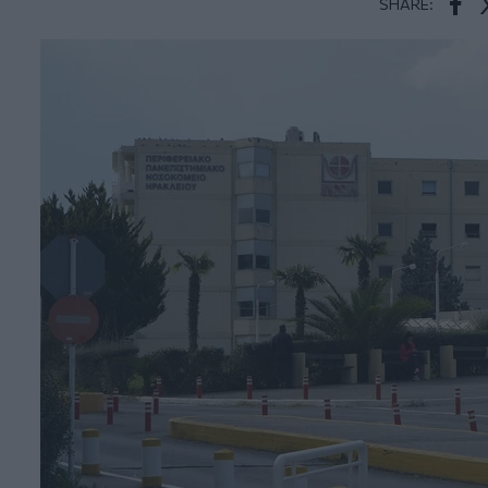
SHARE:
Face
T