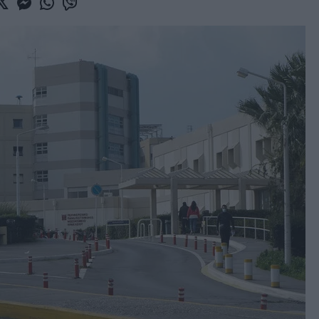
book
witter
Messenger
Whatsapp
Viber