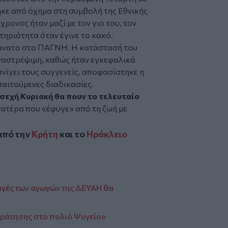
ε από όχημα στη συμβολή της Εθνικής
9χρονος ήταν μαζί με τον γιο του, τον
ηριότητα όταν έγινε το κακό.
 θάνατο στο ΠΑΓΝΗ. Η κατάστασή του
 αναστρέψιμη, καθώς ήταν εγκεφαλικά
πνίγει τους συγγενείς, αποφασίστηκε η
παιτούμενες διαδικασίες.
σεχή Κυριακή θα πουν το τελευταίο
ατέρα που «έφυγε» από τη ζωή με
από την
Κρήτη
και το
Ηράκλειο
αγές των αγωγών της ΔΕΥΑΗ θα
κράτησης στο παλιό Ψυγείο»