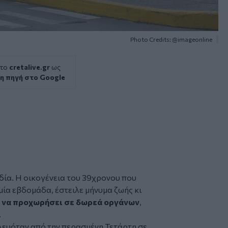
Photo Credits: @imageonline
 το
cretalive.gr
ως
η πηγή στο Google
δία. Η οικογένεια του 39χρονου
που
μία εβδομάδα, έστειλε μήνυμα ζωής κι
η
να προχωρήσει σε δωρεά οργάνων
,
.
λευόταν από την περασμένη Τετάρτη σε