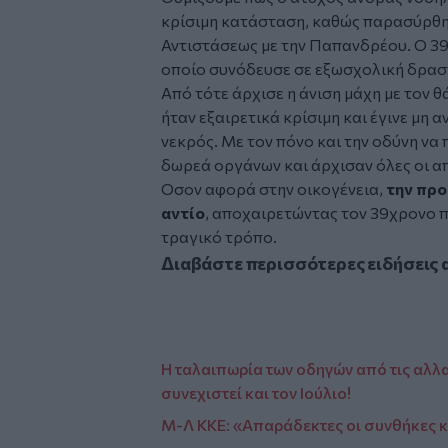
κρίσιμη κατάσταση, καθώς
παρασύρθηκ
Αντιστάσεως με την Παπανδρέου
. Ο 3
οποίο συνόδευσε σε εξωσχολική δραστ
Από τότε άρχισε η άνιση μάχη με τον
ήταν εξαιρετικά κρίσιμη και έγινε μη
νεκρός. Με τον πόνο και την οδύνη να 
δωρεά οργάνων και άρχισαν όλες οι α
Οσον αφορά στην οικογένεια,
την προ
αντίο
, αποχαιρετώντας τον 39χρονο π
τραγικό τρόπο.
Διαβάστε περισσότερες ειδήσεις 
Η ταλαιπωρία των οδηγών από τις αλλ
συνεχιστεί και τον Ιούλιο!
Μ-Λ ΚΚΕ: «Απαράδεκτες οι συνθήκες 