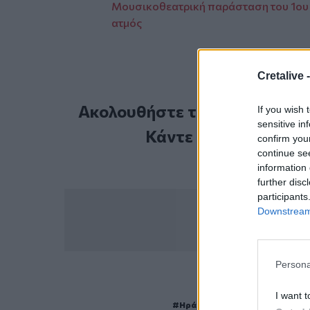
Μουσικοθεατρική παράσταση του 1ου 
ατμός
Cretalive 
Ακολουθήστε το Cretalive στ
If you wish 
sensitive in
Κάντε εγγραφή στο 
confirm you
continue se
information 
further disc
participants
Downstream 
Persona
ΣΧΕΤ
I want t
Ηράκλειο
Τροχαίο
Δωρεά ο