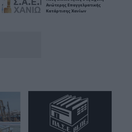
Ανώτερης Επαγγελματικής
13:03
Κατάρτισης Χανίων
Βίντεο: Μεθυσμένη σκότωσε νύφη
λίγες ώρες μετά τον γάμο της στη Νότια
Καρολίνα
13:02
Νέες ειδικότητες στη Σχολή Ανώτερης
Επαγγελματικής Κατάρτισης Χανίων