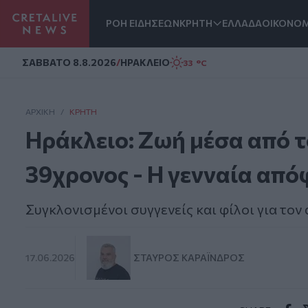
ΡΟΗ ΕΙΔΗΣΕΩΝ
ΚΡΗΤΗ
ΕΛΛΑΔΑ
ΟΙΚΟΝΟΜ
Homepage
ΣAΒΒΑΤΟ 8.8.2026
/
ΗΡΑΚΛΕΙΟ
33 °C
ΑΡΧΙΚΗ
/
ΚΡΉΤΗ
Ηράκλειο: Ζωή μέσα από τ
39χρονος - Η γενναία από
Συγκλονισμένοι συγγενείς και φίλοι για το
17.06.2026
ΣΤΑΎΡΟΣ ΚΑΡΑΪ́ΝΔΡΟΣ