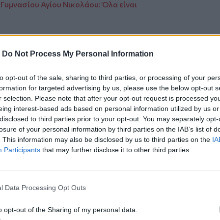
Γυμνασίου Αγίου Νικολάου: Όλα είναι
-
Do Not Process My Personal Information
ο
Google News
και στο
Facebook
to opt-out of the sale, sharing to third parties, or processing of your per
formation for targeted advertising by us, please use the below opt-out s
κανάλι μας στο
YouTube
r selection. Please note that after your opt-out request is processed y
eing interest-based ads based on personal information utilized by us or
disclosed to third parties prior to your opt-out. You may separately opt-
losure of your personal information by third parties on the IAB’s list of
. This information may also be disclosed by us to third parties on the
IA
Participants
that may further disclose it to other third parties.
l Data Processing Opt Outs
ΙΚΆ TAGS
o opt-out of the Sharing of my personal data.
ργάνων
Κρήτη
Παράσυρση
ΠΑΓΝΗ