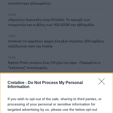
εντοπίστηκε ηλικιωμένος
13:08
«Χρυσές» διακοπές στην Ελλάδα: Το προφίλ των
τουριστών και οι βίλες των 168.000€ την εβδομάδα
12:54
Ισπανία: Οι αρμόδιες αρχές έλεγξαν περίπου 200 αφίξεις
ταξιδιωτών από την Ιταλία
12:54
Κρήτη: Ριπές ανέμου έως 110 χλμ την ώρα - Παραμένει ο
"κόκκινος" συναγερμός
12:44
Cretalive -
Do Not Process My Personal
Άρτα: Απολογούνται ο διευθυντής και ο τεχνικός
Information
ασφαλείας του ΔΕΔΔΗΕ
If you wish to opt-out of the sale, sharing to third parties, or
12:38
processing of your personal or sensitive information for
Τουρνάς: Σε επιφυλακή ο κρατικός μηχανισμός
targeted advertising by us, please use the below opt-out