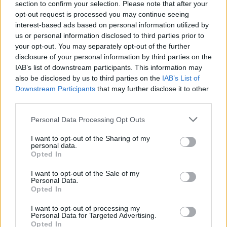
section to confirm your selection. Please note that after your
12:27
opt-out request is processed you may continue seeing
Μήλος: Ελικόπτερο… προσγειώθηκε στο Σαρακήνικο για
interest-based ads based on personal information utilized by
να κάνουν μπάνιο οι επιβάτες του - Δείτε βίντεο
us or personal information disclosed to third parties prior to
your opt-out. You may separately opt-out of the further
12:15
disclosure of your personal information by third parties on the
Κίσσαμος: 32χρονος κατηγορείται για πέντε κλοπές από
IAB’s list of downstream participants. This information may
επιχειρήσεις
also be disclosed by us to third parties on the
IAB’s List of
Downstream Participants
that may further disclose it to other
third parties.
ΠΕΡΙΣΣΟΤΕΡΑ
Personal Data Processing Opt Outs
I want to opt-out of the Sharing of my
personal data.
Opted In
ΣΧΕΤΙΚA AΡΘΡΑ
I want to opt-out of the Sale of my
Personal Data.
Opted In
Κρήτη: Και την Δευτέρα (10/08) πολύ υψηλός ο κίνδυνο
ΚΡΗΤΗ
13:45
Κρήτη: Και την Δευτέρα (10/08) πο
Κρήτη: Και την Δευτέρα (10/08)
I want to opt-out of processing my
Personal Data for Targeted Advertising.
πολύ υψηλός ο κίνδυνος
Opted In