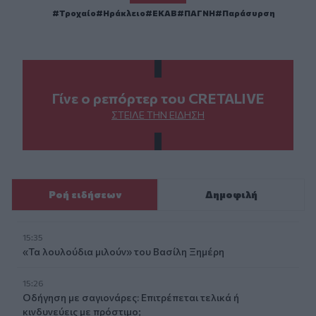
Τροχαίο
Ηράκλειο
ΕΚΑΒ
ΠΑΓΝΗ
Παράσυρση
Γίνε ο ρεπόρτερ του CRETALIVE
ΣΤΕΊΛΕ ΤΗΝ ΕΊΔΗΣΗ
Ροή ειδήσεων
Δημοφιλή
15:35
«Τα λουλούδια μιλούν» του Βασίλη Ξημέρη
15:26
Οδήγηση με σαγιονάρες: Επιτρέπεται τελικά ή
κινδυνεύεις με πρόστιμο;