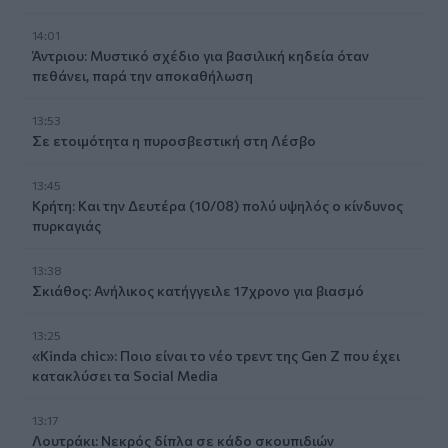
14:01
Άντριου: Μυστικό σχέδιο για βασιλική κηδεία όταν
πεθάνει, παρά την αποκαθήλωση
13:53
Σε ετοιμότητα η πυροσβεστική στη Λέσβο
13:45
Κρήτη: Και την Δευτέρα (10/08) πολύ υψηλός ο κίνδυνος
πυρκαγιάς
13:38
Σκιάθος: Ανήλικος κατήγγειλε 17χρονο για βιασμό
13:25
«Kinda chic»: Ποιο είναι το νέο τρεντ της Gen Z που έχει
κατακλύσει τα Social Media
13:17
Λουτράκι: Νεκρός δίπλα σε κάδο σκουπιδιών