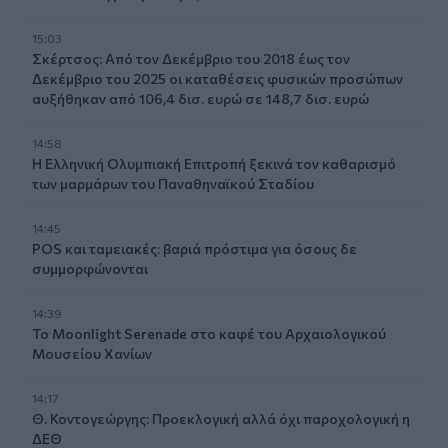
15:03
Σκέρτσος: Από τον Δεκέμβριο του 2018 έως τον
Δεκέμβριο του 2025 οι καταθέσεις φυσικών προσώπων
αυξήθηκαν από 106,4 δισ. ευρώ σε 148,7 δισ. ευρώ
14:58
Η Ελληνική Ολυμπιακή Επιτροπή ξεκινά τον καθαρισμό
των μαρμάρων του Παναθηναϊκού Σταδίου
14:45
POS και ταμειακές: βαριά πρόστιμα για όσους δε
συμμορφώνονται
14:39
To Moonlight Serenade στο καφέ του Αρχαιολογικού
Μουσείου Χανίων
14:17
Θ. Κοντογεώργης: Προεκλογική αλλά όχι παροχολογική η
ΔΕΘ