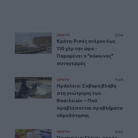
ΚΡΗΤΗ
12:54
Κρήτη: Ριπές ανέμου έως
110 χλμ την ώρα -
Παραμένει ο "κόκκινος"
συναγερμός
ΚΡΗΤΗ
11:49
Ηράκλειο: Σοβαρή βλάβη
στη γεώτρηση των
Βασιλειών – Πού
προβλέπονται προβλήματα
υδροδότησης
ΚΡΗΤΗ
11:40
Πανηγύρια: Γλέντι, χορός