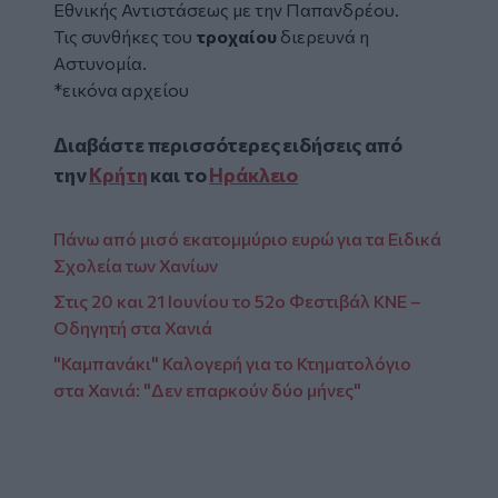
Εθνικής Αντιστάσεως με την Παπανδρέου.
Τις συνθήκες του
τροχαίου
διερευνά η
Αστυνομία.
*εικόνα αρχείου
Διαβάστε περισσότερες ειδήσεις από
την
Κρήτη
και το
Ηράκλειο
Πάνω από μισό εκατομμύριο ευρώ για τα Ειδικά
Σχολεία των Χανίων
Στις 20 και 21 Ιουνίου το 52ο Φεστιβάλ ΚΝΕ –
Οδηγητή στα Χανιά
"Καμπανάκι" Καλογερή για το Κτηματολόγιο
στα Χανιά: "Δεν επαρκούν δύο μήνες"