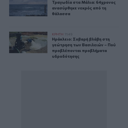
Τραγωδία στα Μάλια: 64χρονος αν
Τραγωδία στα Μάλια: 64χρονος
ανασύρθηκε νεκρός από τη
θάλασσα
Ηράκλειο: Σοβαρή βλάβη στη γεώτρηση των Βασιλειών
ΚΡΗΤΗ
11:49
Ηράκλειο: Σοβαρή βλάβη στη γεώτ
Ηράκλειο: Σοβαρή βλάβη στη
γεώτρηση των Βασιλειών – Πού
προβλέπονται προβλήματα
υδροδότησης