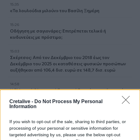
15:35
«Τα λουλούδια μιλούν» του Βασίλη Ξημέρη
15:26
Οδήγηση με σαγιονάρες: Επιτρέπεται τελικά ή
κινδυνεύεις με πρόστιμο;
15:03
Σκέρτσος: Από τον Δεκέμβριο του 2018 έως τον
Δεκέμβριο του 2025 οι καταθέσεις φυσικών προσώπων
αυξήθηκαν από 106,4 δισ. ευρώ σε 148,7 δισ. ευρώ
14:58
Η Ελληνική Ολυμπιακή Επιτροπή ξεκινά τον καθαρισμό
των μαρμάρων του Παναθηναϊκού Σταδίου
Cretalive -
Do Not Process My Personal
Information
14:45
POS και ταμειακές: βαριά πρόστιμα για όσους δε
If you wish to opt-out of the sale, sharing to third parties, or
συμμορφώνονται
processing of your personal or sensitive information for
targeted advertising by us, please use the below opt-out
14:39