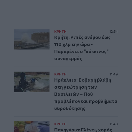
ΚΡΗΤΗ
12:54
Κρήτη: Ριπές ανέμου έως
110 χλμ την ώρα -
Παραμένει ο "κόκκινος"
συναγερμός
ΚΡΗΤΗ
11:49
Ηράκλειο: Σοβαρή βλάβη
στη γεώτρηση των
Βασιλειών – Πού
προβλέπονται προβλήματα
υδροδότησης
ΚΡΗΤΗ
11:40
Πανηγύρια: Γλέντι, χορός