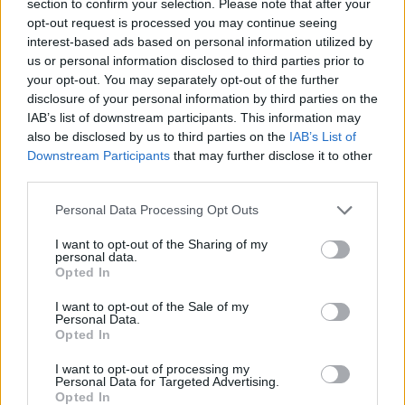
section to confirm your selection. Please note that after your
To Moonlight Serenade στο καφέ του Αρχαιολογικού
opt-out request is processed you may continue seeing
Μουσείου Χανίων
interest-based ads based on personal information utilized by
us or personal information disclosed to third parties prior to
14:17
your opt-out. You may separately opt-out of the further
Θ. Κοντογεώργης: Προεκλογική αλλά όχι παροχολογική η
disclosure of your personal information by third parties on the
ΔΕΘ
IAB’s list of downstream participants. This information may
also be disclosed by us to third parties on the
IAB’s List of
Downstream Participants
that may further disclose it to other
ΠΕΡΙΣΣΟΤΕΡΑ
third parties.
Personal Data Processing Opt Outs
I want to opt-out of the Sharing of my
personal data.
Opted In
ΣΧΕΤΙΚA AΡΘΡΑ
I want to opt-out of the Sale of my
Personal Data.
Opted In
Η «Αντιγόνη» του Σοφοκλή μέσα από τα μάτια της Τεχν
ΚΡΗΤΗ
16:37
Η «Αντιγόνη» του Σοφοκλή μέσα απ
Η «Αντιγόνη» του Σοφοκλή μέσα
από τα μάτια της Τεχνητής
I want to opt-out of processing my
Personal Data for Targeted Advertising.
Νοημοσύνης
Opted In