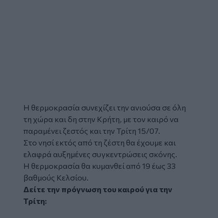
Η
θερμοκρασία
συνεχίζει την ανιούσα σε όλη
τη χώρα και δη στην
Κρήτη
, με τον
καιρό
να
παραμένει ζεστός και την Τρίτη 15/07.
Στο νησί εκτός από τη ζέστη θα έχουμε και
ελαφρά αυξημένες συγκεντρώσεις σκόνης.
Η θερμοκρασία θα κυμανθεί από 19 έως 33
βαθμούς Κελσίου.
Δείτε την πρόγνωση του καιρού για την
Τρίτη:
Glomex