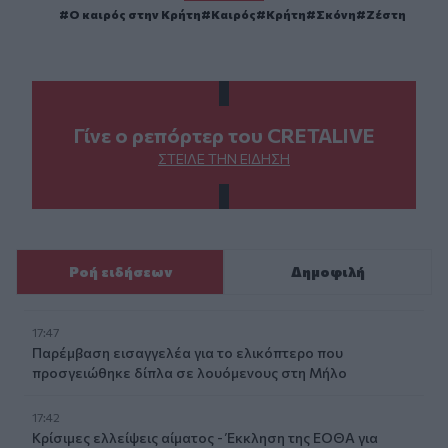
Ο καιρός στην Κρήτη
Καιρός
Κρήτη
Σκόνη
Ζέστη
Γίνε ο ρεπόρτερ του CRETALIVE
ΣΤΕΊΛΕ ΤΗΝ ΕΊΔΗΣΗ
Ροή ειδήσεων
Δημοφιλή
17:47
Παρέμβαση εισαγγελέα για το ελικόπτερο που
προσγειώθηκε δίπλα σε λουόμενους στη Μήλο
17:42
Κρίσιμες ελλείψεις αίματος - Έκκληση της ΕΟΘΑ για