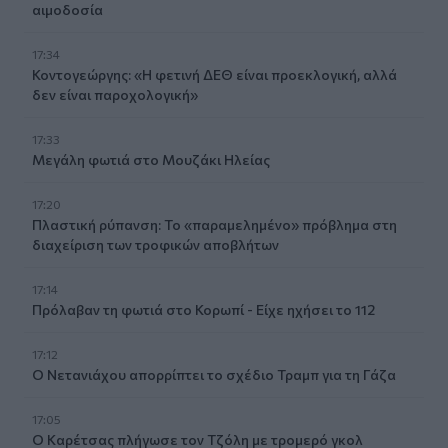
αιμοδοσία
17:34
Κοντογεώργης: «Η φετινή ΔΕΘ είναι προεκλογική, αλλά
δεν είναι παροχολογική»
17:33
Μεγάλη φωτιά στο Μουζάκι Ηλείας
17:20
Πλαστική ρύπανση: Το «παραμελημένο» πρόβλημα στη
διαχείριση των τροφικών αποβλήτων
17:14
Πρόλαβαν τη φωτιά στο Κορωπί - Είχε ηχήσει το 112
17:12
Ο Νετανιάχου απορρίπτει το σχέδιο Τραμπ για τη Γάζα
17:05
Ο Καρέτσας πλήγωσε τον Τζόλη με τρομερό γκολ