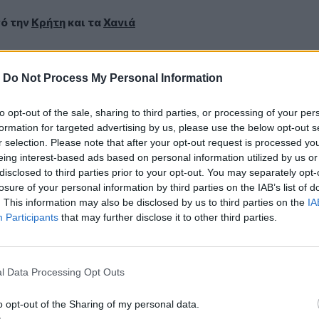
πό την
Κρήτη
και τα
Χανιά
: προτεραιότητα της ΕΛ.ΑΣ οι δύο
-
Do Not Process My Personal Information
 συνδυασμό και υποψηφίους ο Μ.
to opt-out of the sale, sharing to third parties, or processing of your per
formation for targeted advertising by us, please use the below opt-out s
μική συγκέντρωση πραγματοποιήθηκε έξω
r selection. Please note that after your opt-out request is processed y
eing interest-based ads based on personal information utilized by us or
disclosed to third parties prior to your opt-out. You may separately opt-
losure of your personal information by third parties on the IAB’s list of
. This information may also be disclosed by us to third parties on the
IA
Participants
that may further disclose it to other third parties.
l Data Processing Opt Outs
ερ του CRETALIVE
o opt-out of the Sharing of my personal data.
ΤΗΝ ΕΊΔΗΣΗ