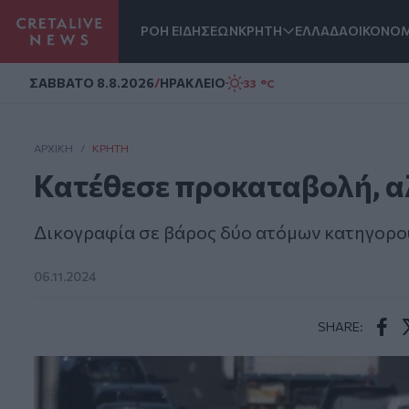
ΡΟΗ ΕΙΔΗΣΕΩΝ
ΚΡΗΤΗ
ΕΛΛΑΔΑ
ΟΙΚΟΝΟΜ
Homepage
ΣAΒΒΑΤΟ 8.8.2026
/
ΗΡΑΚΛΕΙΟ
33 °C
ΑΡΧΙΚΗ
/
ΚΡΉΤΗ
Κατέθεσε προκαταβολή, αλλ
Δικογραφία σε βάρος δύο ατόμων κατηγορού
06.11.2024
SHARE:
Face
T