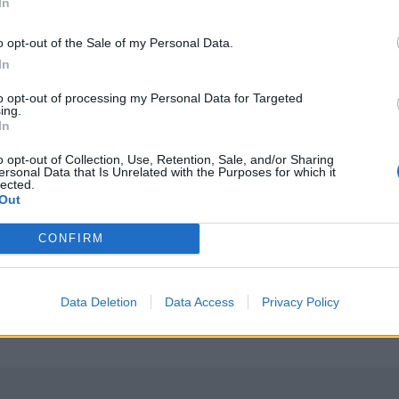
In
o opt-out of the Sale of my Personal Data.
In
to opt-out of processing my Personal Data for Targeted
ing.
In
ων Μεταδοτικών Ασθενειών
Δήμος Βιάννου: Χιλιάδες επισκέπτες κάθε ηλικίας στην
ΚΡΗΤΗ
12:21
 Βιολογία των Φορέων Μεταδοτικών Ασθενειών
Δήμος Βιάννου: Χιλιάδες επισκέπτε
Δήμος Βιάννου: Χιλιάδες
o opt-out of Collection, Use, Retention, Sale, and/or Sharing
επισκέπτες κάθε ηλικίας στην 8η
ersonal Data that Is Unrelated with the Purposes for which it
lected.
Γιορτή Μπανάνας
Out
CONFIRM
Κούλε (photos)
Χερσόνησος: Απέπλευσε παρά την απαγόρευση λόγω μη
ΚΡΗΤΗ
11:34
σμία και λύματα μια "ανάσα" από το Κούλε (photos)
Χερσόνησος: Απέπλευσε παρά την 
Χερσόνησος: Απέπλευσε παρά
την απαγόρευση λόγω μηχανικής
Data Deletion
Data Access
Privacy Policy
βλάβης