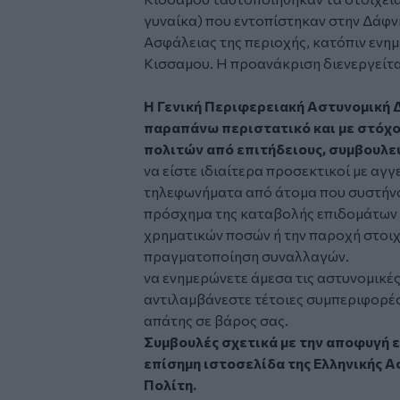
γυναίκα) που εντοπίστηκαν στην Δάφν
Ασφάλειας της περιοχής, κατόπιν ενη
Κισσαμου. Η προανάκριση διενεργείτα
Η Γενική Περιφερειακή Αστυνομική 
παραπάνω περιστατικό και με στόχ
πολιτών από επιτήδειους, συμβουλεύ
να είστε ιδιαίτερα προσεκτικοί με αγ
τηλεφωνήματα από άτομα που συστήνο
πρόσχημα της καταβολής επιδομάτων 
χρηματικών ποσών ή την παροχή στοιχ
πραγματοποίηση συναλλαγών.
να ενημερώνετε άμεσα τις αστυνομικέ
αντιλαμβάνεστε τέτοιες συμπεριφορές
απάτης σε βάρος σας.
Συμβουλές σχετικά με την αποφυγή ε
επίσημη
ιστοσελίδα της Ελληνικής Α
Πολίτη.