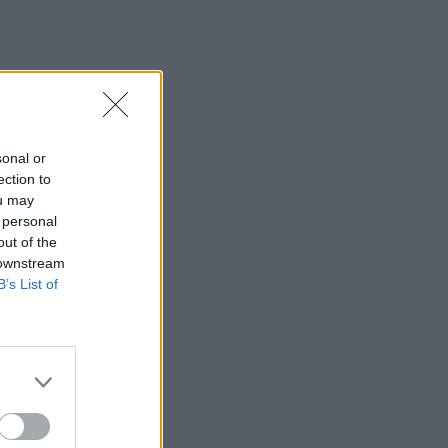
Μαρία Κώτη Κωστή Αβυσσινό
11:44
Αυτά τα τρία ζώδια προσελκύουν
σημαντική οικονομική επιτυχία τον
Αύγουστο
sonal or
11:34
ection to
Χερσόνησος: Απέπλευσε παρά την
ou may
απαγόρευση λόγω μηχανικής βλάβης
 personal
out of the
11:27
 downstream
Θεσσαλονίκη: Κατήγγειλε καταδίωξη
B’s List of
και εμβολισμό, διαπιστώθηκε ότι
οδηγούσε κλεμμένο αυτοκίνητο
11:19
Ο Μπράντον Κλαρκ πέθανε από τις
επιπτώσεις ηρωίνης και κοκαΐνης
11:11