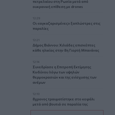
πετρελαίου στη Ρωσία μετά από
ουκρανική επίθεση με drones
12:29
Οι «αγκαζαρισμένες» ξαπλώστρες στις
παραλίες
12:21
Δήμος Βιάννου: Χιλιάδες επισκέπτες
κάθε ηλικίας στην 8η Γιορτή Μπανάνας
12:14
Συνεδρίασε η Επιτροπή Εκτίμησης
Κινδύνου λόγω των υψηλών
θερμοκρασιών και της ενίσχυσης των
ανέμων
12:10
8χρονος τραυματίστηκε στο κεφάλι
μετά από βουτιά σε παραλία της
Χαλκιδικής