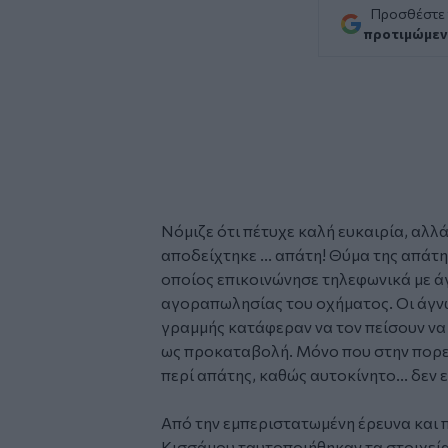
Προσθέστε
προτιμώμεν
Νόμιζε ότι πέτυχε καλή ευκαιρία, αλλά
αποδείχτηκε ...
απάτη
! Θύμα της απάτη
οποίος επικοινώνησε τηλεφωνικά με άγ
αγοραπωλησίας του οχήματος. Οι άγνω
γραμμής κατάφεραν να τον πείσουν ν
ως προκαταβολή. Μόνο που στην πορε
περί απάτης, καθώς αυτοκίνητο... δεν ε
Από την εμπεριστατωμένη έρευνα και
Κισσάμου ταυτοποιήθηκαν τα στοιχεία