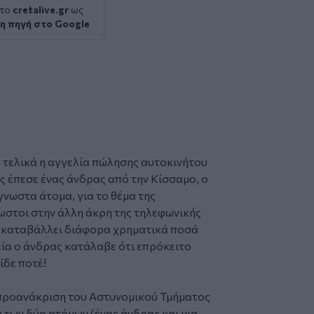
 το
cretalive.gr
ως
η πηγή στο Google
 τελικά η αγγελία
πώλησης
αυτοκινήτου
ς έπεσε ένας άνδρας από την Κίσσαμο, ο
νωστα άτομα, για το θέμα της
στοι στην άλλη άκρη της τηλεφωνικής
α καταβάλλει διάφορα χρηματικά ποσά
ία ο άνδρας κατάλαβε ότι επρόκειτο
ίδε ποτέ!
 προανάκριση του Αστυνομικού Τμήματος
 των δύο ατόμων (ένας άνδρας και μια