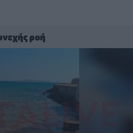
υνεχής ροή