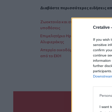
Διαβάστε περισσότερες ειδήσεις α
Ζωοκτονία και επίθεση σε κτηνοτρόφο
Cretalive 
υποθέσεις
Επιμελητήριο Ηρακλείου: Παρουσίασε
If you wish 
Αλιφιεράκης
sensitive in
Απεργία οικοδόμων Ηρακλείου: Δυνα
confirm you
continue se
από το ΕΚΗ
information 
further disc
participants
Downstream 
Persona
Γίνε ο ρεπόρτ
I want t
ΣΤΕΊΛΕ 