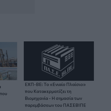
Γαύδος: Επιχείρηση διάσωσης 31χρονης
από δύσβατο σημείο
10:33
Marfin: «Δεν υπάρχει ταυτοποίηση»
λέει ο δικηγόρος της 46χρονης
ΕΧΠ-ΒΕ: Το «Ενιαίο Πλαίσιο»
α
που Κατακερματίζει τη
 που
Βιομηχανία - Η σημασία των
παρεμβάσεων του ΠΑΣΕΒΙΠΕ