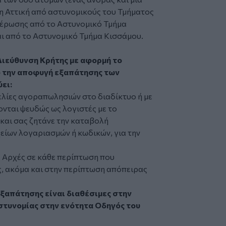
η Αττική από αστυνομικούς του Τμήματος
μέρωσης από το Αστυνομικό Τμήμα
ι από το Αστυνομικό Τμήμα Κισσάμου.
Διεύθυνση Κρήτης με αφορμή το
ο την αποφυγή εξαπάτησης των
ει:
γελίες αγοραπωλησιών στο διαδίκτυο ή με
νται ψευδώς ως λογιστές με το
και σας ζητάνε την καταβολή
είων λογαριασμών ή κωδικών, για την
ς Αρχές σε κάθε περίπτωση που
, ακόμα και στην περίπτωση απόπειρας
ξαπάτησης είναι διαθέσιμες στην
στυνομίας
στην ενότητα Οδηγός του