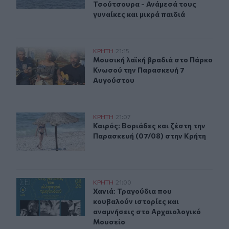
Τσούτσουρα - Ανάμεσά τους
γυναίκες και μικρά παιδιά
Μουσική λαϊκή βραδιά στο Πάρκο Κνωσού την Παρασκ
ΚΡΗΤΗ
21:15
Μουσική λαϊκή βραδιά στο Πάρκο 
Μουσική λαϊκή βραδιά στο Πάρκο
Κνωσού την Παρασκευή 7
Αυγούστου
Καιρός: Βοριάδες και ζέστη την Παρασκευή (07/08) στη
ΚΡΗΤΗ
21:07
Καιρός: Βοριάδες και ζέστη την Πα
Καιρός: Βοριάδες και ζέστη την
Παρασκευή (07/08) στην Κρήτη
Χανιά: Τραγούδια που κουβαλούν ιστορίες και αναμνήσ
ΚΡΗΤΗ
21:00
Χανιά: Τραγούδια που κουβαλούν ι
Χανιά: Τραγούδια που
κουβαλούν ιστορίες και
αναμνήσεις στο Αρχαιολογικό
Μουσείο