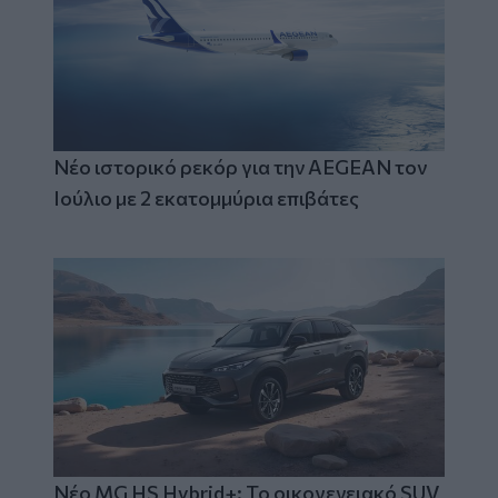
Νέο ιστορικό ρεκόρ για την AEGEAN τον
Ιούλιο με 2 εκατομμύρια επιβάτες
Νέο MG HS Hybrid+: Το οικογενειακό SUV