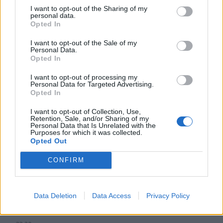
I want to opt-out of the Sharing of my
23:19
personal data.
Τραγωδία στην Εύβοια: Νεκρός 37χρονος μετά από
Opted In
τροχαίο με αγριογούρουνο
I want to opt-out of the Sale of my
Personal Data.
23:09
Opted In
Φωτιές σε Σκύρο και Λακωνία: Συνελήφθησαν 63χρονη
και 71χρονος
I want to opt-out of processing my
Personal Data for Targeted Advertising.
Opted In
23:07
Χανιά: ΕΔΕ για την υπόθεση της 75χρονης που βρέθηκε
I want to opt-out of Collection, Use,
νεκρή σε χωράφι
Retention, Sale, and/or Sharing of my
Personal Data that Is Unrelated with the
Purposes for which it was collected.
23:00
Opted Out
Ιταλία: Στη Νάπολη καταγράφηκε θερμοκρασία-ρεκόρ 48
βαθμών
CONFIRM
22:32
Υπόθεση Marfin: Έφθασε στην Ελλάδα η 46χρονη
Data Deletion
Data Access
Privacy Policy
κατηγορούμενη για εμπρησμό