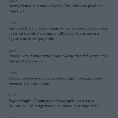
22:30
Αυτές είναι οι πιο επικίνδυνες εβδομάδες για μεγάλες
πυρκαγιές
22:21
Χρήστος Δάντης: «Δεν περίμενα την αχαριστία, 22 χρόνια
μετά και συνάδελφοι προσπαθούν να ξεχάσουν ότι
έγραψα αυτό το τραγούδι»
22:14
Ξεκινούν τα δοκιμαστικά δρομολόγια της επέκτασης του
Μετρό Θεσσαλονίκης
22:05
Τζόκερ: Αυτοί είναι οι τυχεροί αριθμοί που κερδίζουν
πάνω από 2 εκατ. ευρώ
21:56
Συρία: Βόμβα εξερράγη σε λεωφορείο κοντά στη
Δαμασκό – Τουλάχιστον 2 νεκροί και 13 τραυματίες
21:43