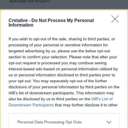
πρόληψη του πνιγμού
00:00
Ανατριχιαστικό βίντεο από τον σεισμό στην Ιαπωνία:
Cretalive -
Do Not Process My Personal
Information
Γιατροί προστατεύουν με τα σώματά τους ασθενή την
ώρα του χειρουργείου
If you wish to opt-out of the sale, sharing to third parties, or
23:54
processing of your personal or sensitive information for
Τραμπ: Ο πόλεμος με το Ιράν "θα τελειώσει σύντομα"
targeted advertising by us, please use the below opt-out
section to confirm your selection. Please note that after your
23:43
opt-out request is processed you may continue seeing
30χρονη έπεσε στη θάλασσα από την γέφυρα της
interest-based ads based on personal information utilized by
Χαλκίδας
us or personal information disclosed to third parties prior to
your opt-out. You may separately opt-out of the further
23:32
disclosure of your personal information by third parties on the
Οι «μαύρες χήρες» της Ρωσίας: Παντρεύονται
IAB’s list of downstream participants. This information may
νεοσύλλεκτους πριν μεταβούν στο μέτωπο για να
also be disclosed by us to third parties on the
IAB’s List of
εισπράξουν τις «παχυλές» αποζημιώσεις
Downstream Participants
that may further disclose it to other
third parties.
23:25
Ρόδος: Έσπασε ο κάβος και τραυμάτισε ναυτικό
Personal Data Processing Opt Outs