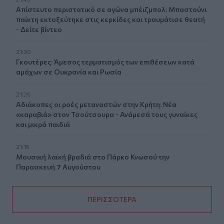
Απίστευτο περιστατικό σε αγώνα μπέιζμπολ: Μπαστούνι
παίκτη εκτοξεύτηκε στις κερκίδες και τραυμάτισε θεατή
- Δείτε βίντεο
21:30
Γκουτέρες: Άμεσος τερματισμός των επιθέσεων κατά
αμάχων σε Ουκρανία και Ρωσία
21:26
Αδιάκοπες οι ροές μεταναστών στην Κρήτη: Νέα
«καραβιά» στον Τσούτσουρα - Ανάμεσά τους γυναίκες
και μικρά παιδιά
21:15
Μουσική λαϊκή βραδιά στο Πάρκο Κνωσού την
Παρασκευή 7 Αυγούστου
ΠΕΡΙΣΣΟΤΕΡΑ