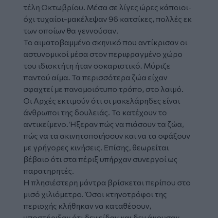
τέλη Οκτωβρίου. Μέσα σε λίγες ώρες κάποιοι-
όχι τυχαίοι-μακέλεψαν 96 κατσίκες, πολλές εκ
των οποίων θα γεννούσαν.
Το αιματοβαμμένο σκηνικό που αντίκρισαν οι
αστυνομικοί μέσα στον περιφραγμένο χώρο
του ιδιοκτήτη ήταν σοκαριστικό. Μύριζε
παντού αίμα. Τα περισσότερα ζώα είχαν
σφαχτεί με πανομοιότυπο τρόπο, στο λαιμό.
Οι Αρχές εκτιμούν ότι οι μακελάρηδες είναι
άνθρωποι της δουλειάς. Το κατέχουν το
αντικείμενο. Ήξεραν πώς να πιάσουν τα ζώα,
πώς να τα ακινητοποιήσουν και να τα σφάξουν
με γρήγορες κινήσεις. Επίσης, θεωρείται
βέβαιο ότι στα πέριξ υπήρχαν συνεργοί ως
παρατηρητές.
Η πλησιέστερη μάντρα βρίσκεται περίπου στο
μισό χιλιόμετρο. Όσοι κτηνοτρόφοι της
περιοχής κλήθηκαν να καταθέσουν,
υποστήριξαν ότι δεν είδαν και δεν άκουσαν