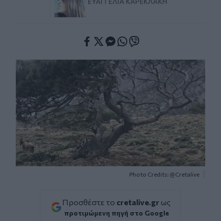
ΕΥΑΓΓΕΛΊΑ ΚΑΡΕΚΛΆΚΗ
Facebook
Twitter
Messenger
Whatsapp
Viber
Photo Credits: @Cretalive
Προσθέστε το
cretalive.gr
ως
προτιμώμενη πηγή στο Google