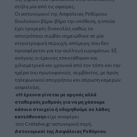
στήλη μία από τις σφαίρες.
Οι αστυνομικοί της Ασφάλειας Ρεθύμνου
δουλεύουν βήμα-βήμα την υπόθεση, η οποία
έχει τρομερές δυσκολίες καθώς το
αποτρόπαιο συμβάν σημειώθηκε σε μία
κτηνοτροφική περιοχή, απόμερη, που δεν
προσφέρεται για την συλλογή ευρημάτων. Εξ
ανάγκης οι έρευνες επεκτάθηκαν και
χιλιομετρικά και χρονικά από τον τόπο και την
ημέρα του πρωτοφανούς συμβάντος, με άρση
τηλεφωνικού απορρήτου και σάρωση καμερών
ασφαλείας.
«Η έρευνα γίνεται με αργούς αλλά
σταθερούς ρυθμούς για να μη χάσουμε
κάποιο στοιχείο ή οδηγηθούμε σε λάθος
κατεύθυνση»
είχε αναφέρει
στο Cretalive.gr αστυνομική πηγή.
Αστυνομικοί της Ασφάλειας Ρεθύμνου