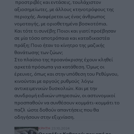
προστριβές και εντάσεις, τουλάχιστον
αξιοσημείωτες, με άλλους κτηνοτρόφους της
περιοχής. Αναφέρεται ως ένας άνθρωπος
νομοταγής, με οριοθετημένα βοσκοτόπια.
Και τότε τι συνέβη; Ποιοι και γιατί προέβησαν
σε μία τόσο αποτρόπαια και καταδικαστέα
πράξη; Ποιο ήταν το κίνητρο της μαζικής
θανάτωσης των ζώων;
Στο πλαίσιο της προανάκρισης έχουν κληθεί
αρκετά πρόσωπα για κατάθεση. Όμως οι
έρευνες, όπως και στην υπόθεση του Ρεθύμνου,
κινούνται με αργούς ρυθμούς λόγω
αντικειμενικών δυσκολιών. Και με την
συνδρομή ειδικών υπηρεσιών, οι αστυνομικοί
προσπαθούν να συνθέσουν κομμάτι-κομμάτι το
παζλ ώστε δοθούν απαντήσεις που θα
οδηγήσουν στην εξιχνίαση.
Οροπέδιο Καθαρού: σοκ από το σκηνικό σ
ΚΡΗΤΗ
23.10.2024
Οροπέδιο Καθαρού: σοκ από το