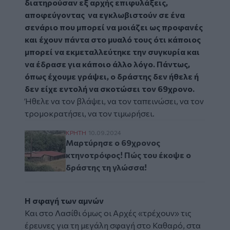
διατηρούσαν εξ αρχής επιφυλάξεις,
αποφεύγοντας να εγκλωβιστούν σε ένα
σενάριο που μπορεί να μοιάζει ως προφανές
και έχουν πάντα στο μυαλό τους ότι κάποιος
μπορεί να εκμεταλλεύτηκε την συγκυρία και
να έδρασε για κάποιο άλλο λόγο. Πάντως,
όπως έχουμε γράψει, ο δράστης δεν ήθελε ή
δεν είχε εντολή να σκοτώσει τον 69χρονο.
Ήθελε να τον βλάψει, να τον ταπεινώσει, να τον
τρομοκρατήσει, να τον τιμωρήσει.
Μαρτύρησε ο 69χρονος κτηνοτρόφος! Πώς 
ΚΡΗΤΗ
10.09.2024
Μαρτύρησε ο 69χρονος
κτηνοτρόφος! Πώς του έκοψε ο
δράστης τη γλώσσα!
Η σφαγή των αμνών
Και στο Λασίθι όμως οι Αρχές «τρέχουν» τις
έρευνες για τη μεγάλη
σφαγή
στο Καθαρό, στα