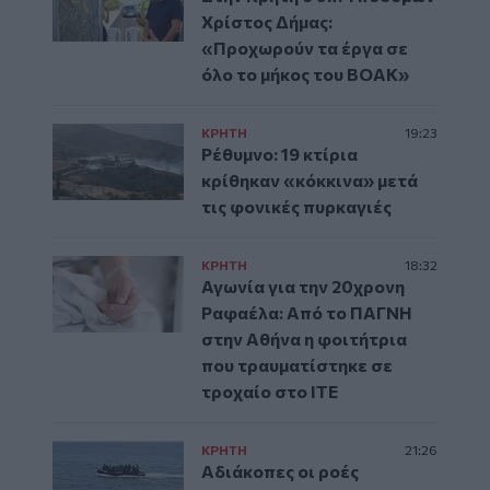
Χρίστος Δήμας:
«Προχωρούν τα έργα σε
όλο το μήκος του ΒΟΑΚ»
ΚΡΗΤΗ
19:23
Ρέθυμνο: 19 κτίρια
κρίθηκαν «κόκκινα» μετά
τις φονικές πυρκαγιές
ΚΡΗΤΗ
18:32
Αγωνία για την 20χρονη
Ραφαέλα: Από το ΠΑΓΝΗ
στην Αθήνα η φοιτήτρια
που τραυματίστηκε σε
τροχαίο στο ΙΤΕ
ΚΡΗΤΗ
21:26
Αδιάκοπες οι ροές