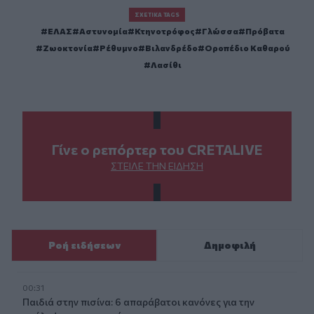
ΣΧΕΤΙΚΆ TAGS
ΕΛΑΣ
Αστυνομία
Κτηνοτρόφος
Γλώσσα
Πρόβατα
Ζωοκτονία
Ρέθυμνο
Βιλανδρέδο
Οροπέδιο Καθαρού
Λασίθι
Γίνε ο ρεπόρτερ του CRETALIVE
ΣΤΕΊΛΕ ΤΗΝ ΕΊΔΗΣΗ
Ροή ειδήσεων
Δημοφιλή
00:31
Παιδιά στην πισίνα: 6 απαράβατοι κανόνες για την