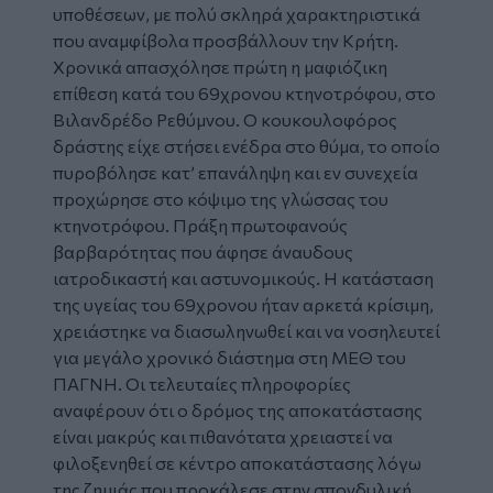
υποθέσεων, με πολύ σκληρά χαρακτηριστικά
που αναμφίβολα προσβάλλουν την Κρήτη.
Χρονικά απασχόλησε πρώτη η μαφιόζικη
επίθεση κατά του 69χρονου
κτηνοτρόφου
, στο
Βιλανδρέδο
Ρεθύμνου
. Ο κουκουλοφόρος
δράστης είχε στήσει ενέδρα στο θύμα, το οποίο
πυροβόλησε κατ’ επανάληψη και εν συνεχεία
προχώρησε στο κόψιμο της
γλώσσας
του
κτηνοτρόφου. Πράξη πρωτοφανούς
βαρβαρότητας που άφησε άναυδους
ιατροδικαστή και αστυνομικούς. Η κατάσταση
της υγείας του 69χρονου ήταν αρκετά κρίσιμη,
χρειάστηκε να διασωληνωθεί και να νοσηλευτεί
για μεγάλο χρονικό διάστημα στη ΜΕΘ του
ΠΑΓΝΗ. Οι τελευταίες πληροφορίες
αναφέρουν ότι ο δρόμος της αποκατάστασης
είναι μακρύς και πιθανότατα χρειαστεί να
φιλοξενηθεί σε κέντρο αποκατάστασης λόγω
της ζημιάς που προκάλεσε στην σπονδυλική