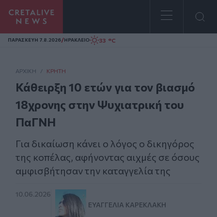
Homepage
/
33 °C
ΠΑΡΑΣΚΕΥΗ 7.8.2026
ΗΡΑΚΛΕΙΟ
ΑΡΧΙΚΗ
/
ΚΡΉΤΗ
Κάθειρξη 10 ετών για τον βιασμό
18χρονης στην Ψυχιατρική του
ΠαΓΝΗ
Για δικαίωση κάνει ο λόγος ο δικηγόρος
της κοπέλας, αφήνοντας αιχμές σε όσους
αμφισβήτησαν την καταγγελία της
10.06.2026
ΕΥΑΓΓΕΛΊΑ ΚΑΡΕΚΛΆΚΗ