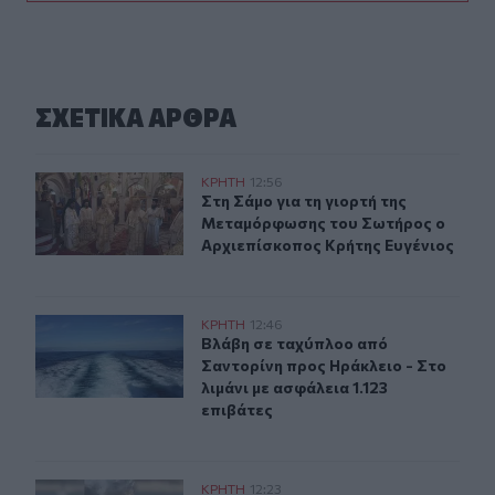
ΣΧΕΤΙΚA AΡΘΡΑ
Στη Σάμο για τη γιορτή της Μεταμόρφωσης του Σωτήρο
ΚΡΗΤΗ
12:56
Στη Σάμο για τη γιορτή της Μεταμ
Στη Σάμο για τη γιορτή της
Μεταμόρφωσης του Σωτήρος ο
Αρχιεπίσκοπος Κρήτης Ευγένιος
Βλάβη σε ταχύπλοο από Σαντορίνη προς Ηράκλειο - Στο 
ΚΡΗΤΗ
12:46
Βλάβη σε ταχύπλοο από Σαντορίνη π
Βλάβη σε ταχύπλοο από
Σαντορίνη προς Ηράκλειο - Στο
λιμάνι με ασφάλεια 1.123
επιβάτες
Με τα σκάφη τους έσωσαν δεκάδες ανθρώπους - Το "ευχ
ΚΡΗΤΗ
12:23