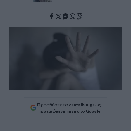
Facebook
Twitter
Messenger
Whatsapp
Viber
Προσθέστε το
cretalive.gr
ως
προτιμώμενη πηγή στο Google