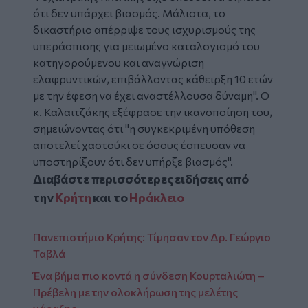
ότι δεν υπάρχει βιασμός. Μάλιστα, το
δικαστήριο απέρριψε τους ισχυρισμούς της
υπεράσπισης για μειωμένο καταλογισμό του
κατηγορούμενου και αναγνώριση
ελαφρυντικών, επιβάλλοντας κάθειρξη 10 ετών
με την έφεση να έχει αναστέλλουσα δύναμη".
Ο
κ. Καλαιτζάκης εξέφρασε την ικανοποίηση του,
σημειώνοντας ότι "η συγκεκριμένη υπόθεση
αποτελεί χαστούκι σε όσους έσπευσαν να
υποστηρίξουν ότι δεν υπήρξε βιασμός".
Διαβάστε περισσότερες ειδήσεις από
την
Κρήτη
και το
Ηράκλειο
Πανεπιστήμιο Κρήτης: Τίμησαν τον Δρ. Γεώργιο
Ταβλά
Ένα βήμα πιο κοντά η σύνδεση Κουρταλιώτη –
Πρέβελη με την ολοκλήρωση της μελέτης