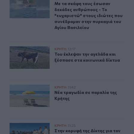
Με τα σκάφη τους έσωσαν δεκάδες 
Με τα σκάφη τους έσωσαν
δεκάδες ανθρώπους - Το
"ευχαριστώ" στους ιδιώτες που
συνέδραμαν στην πυρκαγιά του
Αγίου Βασιλείου
Πόμπια: Του έκλεψαν την αγελάδα και ξέσπασε στα κοιν
ΚΡΗΤΗ
12:17
Του έκλεψαν την αγελάδα και ξέσπα
Του έκλεψαν την αγελάδα και
ξέσπασε στα κοινωνικά δίκτυα
Νέα τραγωδία σε παραλία της Κρήτης
ΚΡΗΤΗ
11:42
Νέα τραγωδία σε παραλία της Κρήτ
Νέα τραγωδία σε παραλία της
Κρήτης
Στην κορυφή της Δίκτης για τον Αφέντη Χριστό - Εκεί 
ΚΡΗΤΗ
11:25
Στην κορυφή της Δίκτης για τον Αφ
Στην κορυφή της Δίκτης για τον