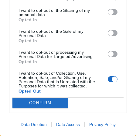
12:23
Με τα σκάφη τους έσωσαν δεκάδες ανθρώπους - Το
I want to opt-out of the Sharing of my
"ευχαριστώ" στους ιδιώτες που συνέδραμαν στην
personal data.
πυρκαγιά του Αγίου Βασιλείου
Opted In
I want to opt-out of the Sale of my
12:20
Personal Data.
Και επίσημα το Ειδικό Χωροταξικό Πλαίσιο για τον
Opted In
Τουρισμό
I want to opt-out of processing my
Personal Data for Targeted Advertising.
12:17
Opted In
Του έκλεψαν την αγελάδα και ξέσπασε στα κοινωνικά
δίκτυα
I want to opt-out of Collection, Use,
Retention, Sale, and/or Sharing of my
Personal Data that Is Unrelated with the
12:08
Purposes for which it was collected.
Υπόθεση Marfin: Προθεσμία για να απολογηθεί την Τρίτη
Opted Out
έλαβε η 46χρονη
CONFIRM
11:50
Έφηβος ο μακελάρης στην Ταϊλάνδη - Εκτέλεσε τους
παππούδες του και 6 άτομα σε σχολείο
Data Deletion
Data Access
Privacy Policy
11:42