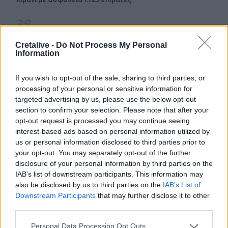
12:42
Στο 3,4% υποχώρησε ο πληθωρισμός τον Ιούλιο
Cretalive -
Do Not Process My Personal
Information
12:39
Xειροπέδες σε 16χρονο στη Φλωρεντία για την
κατηγορία προπαγανδιστικής δράσης με τρομοκρατικό
If you wish to opt-out of the sale, sharing to third parties, or
κίνητρο
processing of your personal or sensitive information for
targeted advertising by us, please use the below opt-out
12:34
section to confirm your selection. Please note that after your
Από τον αργαλειό στο εφτάζυμο: Η Κασταμονίτσα
opt-out request is processed you may continue seeing
ζωντανεύει μνήμες και γεύσεις άλλων εποχών
interest-based ads based on personal information utilized by
us or personal information disclosed to third parties prior to
12:32
your opt-out. You may separately opt-out of the further
Συνελήφθη στη Γερμανία 31χρονος καταζητούμενος για
disclosure of your personal information by third parties on the
τρεις ανθρωποκτονίες στην Ελλάδα
IAB’s list of downstream participants. This information may
also be disclosed by us to third parties on the
IAB’s List of
Downstream Participants
that may further disclose it to other
12:25
Λακωνία: Θανατηφόρο τροχαίο στον Κλαδά
third parties.
Personal Data Processing Opt Outs