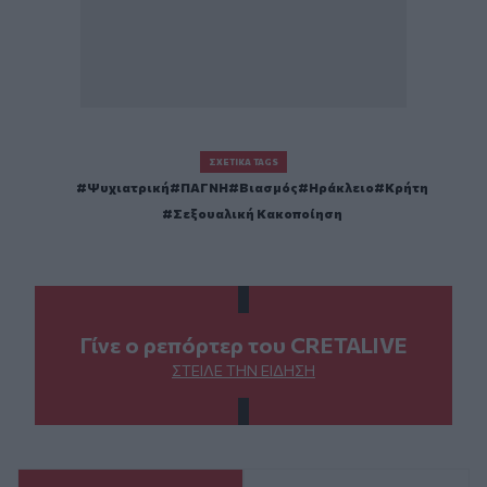
ΣΧΕΤΙΚΆ TAGS
Ψυχιατρική
ΠΑΓΝΗ
Βιασμός
Ηράκλειο
Κρήτη
Σεξουαλική Κακοποίηση
Γίνε ο ρεπόρτερ του CRETALIVE
ΣΤΕΊΛΕ ΤΗΝ ΕΊΔΗΣΗ