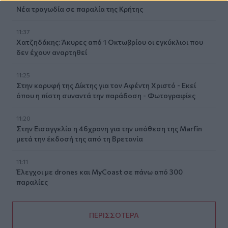
Νέα τραγωδία σε παραλία της Κρήτης
11:37
Χατζηδάκης: Άκυρες από 1 Οκτωβρίου οι εγκύκλιοι που
δεν έχουν αναρτηθεί
11:25
Στην κορυφή της Δίκτης για τον Αφέντη Χριστό - Εκεί
όπου η πίστη συναντά την παράδοση - Φωτογραφίες
11:20
Στην Εισαγγελία η 46χρονη για την υπόθεση της Marfin
μετά την έκδοσή της από τη Βρετανία
11:11
Έλεγχοι με drones και MyCoast σε πάνω από 300
παραλίες
ΠΕΡΙΣΣΟΤΕΡΑ