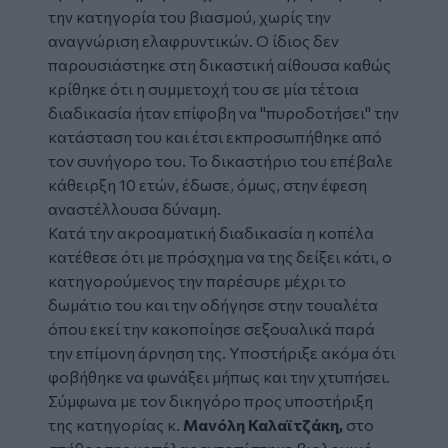
την κατηγορία του βιασμού, χωρίς την
αναγνώριση ελαφρυντικών. Ο ίδιος δεν
παρουσιάστηκε στη δικαστική αίθουσα καθώς
κρίθηκε ότι η συμμετοχή του σε μία τέτοια
διαδικασία ήταν επίφοβη να "πυροδοτήσει" την
κατάσταση του και έτσι εκπροσωπήθηκε από
τον συνήγορο του. Το δικαστήριο του επέβαλε
κάθειρξη 10 ετών, έδωσε, όμως, στην έφεση
αναστέλλουσα δύναμη.
Κατά την ακροαματική διαδικασία η κοπέλα
κατέθεσε ότι με πρόσχημα να της δείξει κάτι, ο
κατηγορούμενος την παρέσυρε μέχρι το
δωμάτιο του και την οδήγησε στην τουαλέτα
όπου εκεί την κακοποίησε σεξουαλικά παρά
την επίμονη άρνηση της. Υποστήριξε ακόμα ότι
φοβήθηκε να φωνάξει μήπως και την χτυπήσει.
Σύμφωνα με τον δικηγόρο προς υποστήριξη
της κατηγορίας κ.
Μανόλη Καλαϊτζάκη,
στο