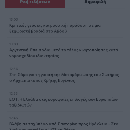
Ροή ειδήσεων
Δημοφιλή
13:03
Κρητικές γεύσεις και μουσική παράδοση σε μια
ξεχωριστή βραδιά στο Αβδού
13:03
Αργεντινή: Επεισόδια μετά το τέλος κινητοποίησης κατά
νομοσχεδίου ιδιοκτησίας
12:56
Στη Σάμο για τη γιορτή της Μεταμόρφωσης του Σωτήρος
ο Αρχιεπίσκοπος Κρήτης Ευγένιος
12:53
ΕΟΤ: Η Ελλάδα στις κορυφαίες επιλογές των Ευρωπαίων
ταξιδιωτών
12:46
Βλάβη σε ταχύπλοο από Σαντορίνη προς Ηράκλειο - Στο
λιμάνι με ασφάλεια 1.123 επιβάτες