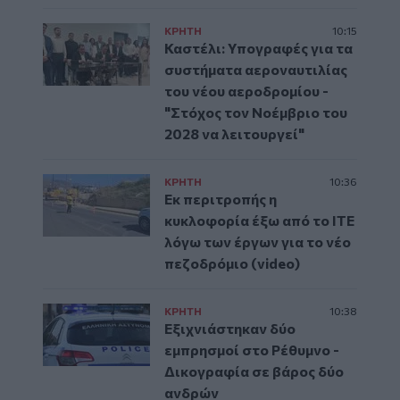
ΚΡΗΤΗ
10:15
Καστέλι: Υπογραφές για τα
συστήματα αεροναυτιλίας
του νέου αεροδρομίου -
"Στόχος τον Νοέμβριο του
2028 να λειτουργεί"
ΚΡΗΤΗ
10:36
Εκ περιτροπής η
κυκλοφορία έξω από το ΙΤΕ
λόγω των έργων για το νέο
πεζοδρόμιο (video)
ΚΡΗΤΗ
10:38
Εξιχνιάστηκαν δύο
εμπρησμοί στο Ρέθυμνο -
Δικογραφία σε βάρος δύο
ανδρών