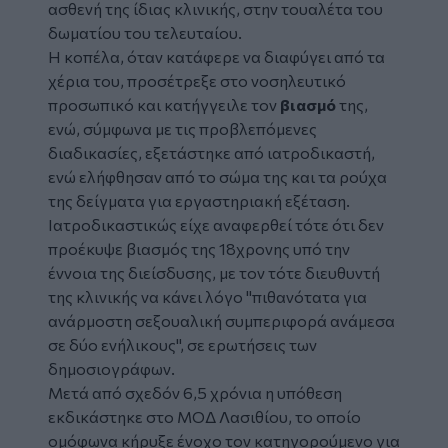
ασθενή της ίδιας κλινικής, στην τουαλέτα του
δωματίου του τελευταίου.
Η κοπέλα, όταν κατάφερε να διαφύγει από τα
χέρια του, προσέτρεξε στο νοσηλευτικό
προσωπικό και κατήγγειλε τον
βιασμό
της,
ενώ, σύμφωνα με τις προβλεπόμενες
διαδικασίες, εξετάστηκε από ιατροδικαστή,
ενώ ελήφθησαν από το σώμα της και τα ρούχα
της δείγματα για εργαστηριακή εξέταση.
Ιατροδικαστικώς είχε αναφερθεί τότε ότι δεν
προέκυψε βιασμός της 18χρονης υπό την
έννοια της διείσδυσης, με τον τότε διευθυντή
της κλινικής να κάνει λόγο "πιθανότατα για
ανάρμοστη σεξουαλική συμπεριφορά ανάμεσα
σε δύο ενήλικους", σε ερωτήσεις των
δημοσιογράφων.
Μετά από σχεδόν 6,5 χρόνια η υπόθεση
εκδικάστηκε στο ΜΟΔ Λασιθίου, το οποίο
ομόφωνα κήρυξε ένοχο τον κατηγορούμενο για