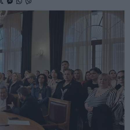
book
witter
Messenger
Whatsapp
Viber