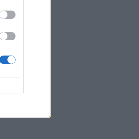
19:59
Μαρούσι: Συνελήφθη 35χρονος με 106
συσκευασίες χασίς σε προαύλιο χώρο
σχολείου
19:55
Πάτρα: Θρήνος για μωράκι μόλις 8
ημερών – Νοσηλευόταν στη ΜΕΘ
Νεογνών
19:45
Καταβλήθηκαν 33.579.900 εκατ. ευρώ
για την αγορά λιπασμάτων
19:42
Καλοκαίρι 2026: Η Ευρώπη στις φλόγες
- 5 εκατ. στρέμματα στάχτη, από την
Πορτογαλία έως την Κρήτη (Βίντεο)
19:18
ΗΠΑ: Εφετείο απαγόρευσε να