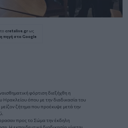
 το
cretalive.gr
ως
η πηγή στο Google
υναισθηματική φόρτιση διεξήχθη η
 Ηρακλείου όπου με την διαδικασία του
 μείζον ζήτημα που προέκυψε μετά την
ύ.
έφρασαν προς το Σώμα την έκδηλη
ηση. Η εκπαιδευτική διαδικασία γίνεται