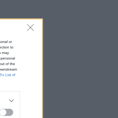
Σε ρυθμούς Σούπερ Καπ στον ΟΦΗ
20:34
Βόρεια Κορέα: Σούπα με κρέας σκύλου
συστήνουν τα κρατικά ΜΜΕ ως διέξοδο
στον καύσωνα
sonal or
20:28
ection to
Εθνικό Ίδρυμα «Ελευθέριος Κ.
ou may
Βενιζέλος» - Παράρτημα Αμερικής:
 personal
Δημιουργεί το πρώτο Κληροδότημά του!
out of the
 downstream
20:17
B’s List of
Σητεία: Φωτιά στα Αχλάδια - Μεγάλη
κινητοποίηση από την Πυροσβεστική!
(Βίντεο)
20:07
Ρέθυμνο: Φωτιά σε σπίτι προκάλεσε
αναστάτωση στην Καλλιθέα