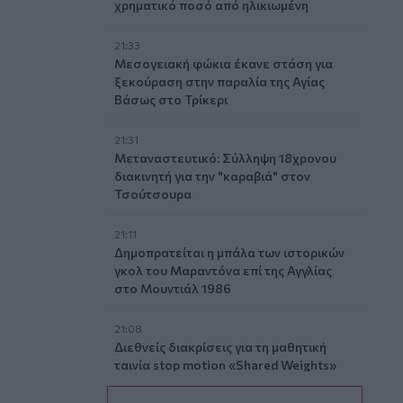
χρηματικό ποσό από ηλικιωμένη
21:33
Μεσογειακή φώκια έκανε στάση για
ξεκούραση στην παραλία της Αγίας
Βάσως στο Τρίκερι
21:31
Μεταναστευτικό: Σύλληψη 18χρονου
διακινητή για την "καραβιά" στον
Τσούτσουρα
21:11
Δημοπρατείται η μπάλα των ιστορικών
γκολ του Μαραντόνα επί της Αγγλίας
στο Μουντιάλ 1986
21:08
Διεθνείς διακρίσεις για τη μαθητική
ταινία stop motion «Shared Weights»
του 8ου Γυμνασίου Ηρακλείου