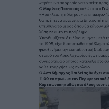
«πρέπει να παρρησία να το πείτε προς
Ο
Μαρίνος Παττακός
καθώς και ο
Γιώ
«Ηράκλειο, η πόλη μας» με επικεφαλ
θα πρέπει να οριστεί μία Επιτροπή η ο
υπεύθυνα το μέρος όπου θα κάνουν μά
λύση σε αυτό το πρόβλημα.
Υπενθυμίζεται ότι λίγους μήνες μετά τ
το 1995, είχε διαπιστωθεί πρόβλημα α
φιλοξενήσει την εκπαιδευτική διαδικα
σεισμό του Αρκαλοχωρίου έγινε μακρ
συγκρότημα ο οποίος κατέληξε στο σ
να λειτουργήσει ως σχολείο.
Ο Αντιδήμαρχος Παιδείας θα έχει συν
11:00 το πρωί, με τον Περιφερειακό
Καρτσωνάκη καθώς και όλους τους ε
Image