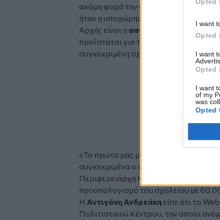
Opted 
ακόμη φορά την διαρροή νερού που υπ
ήταν η υποχώρηση του εδάφους. Τόνισ
I want t
Αρχής είναι η
ασφάλεια
ενώ ξεδίπλωσε
Opted 
προΐσταται για τα επόμενα βήματα ώστ
συγκεκριμένη σχολική μονάδα.
I want 
Advertis
Opted 
I want t
of my P
was col
Opted 
«Το πρώτο μας μέλημα είναι να μπουν 
συγκεκριμένα ο κ. Σισαμάκης. Υπενθύμ
Περιφερειάρχη Κρήτης, Σταύρου Αρνα
προϋπολογισμό του σχολείου με 60.0
Η
Αντιγόνη Ανδρεάκη
είπε ότι το
Web
Πολιτιστικού Κέντρου, την οποία ανέφε