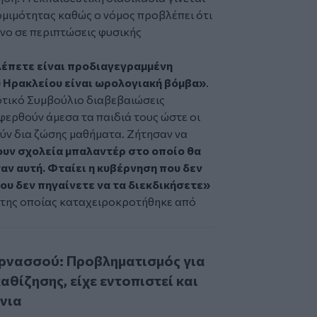
νομιμότητας καθώς ο νόμος προβλέπει ότι
νο σε περιπτώσεις φυσικής
λέπετε είναι προδιαγεγραμμένη
υ Ηρακλείου είναι ωρολογιακή βόμβα»
.
μοτικό Συμβούλιο διαβεβαιώσεις
φερθούν άμεσα τα παιδιά τους ώστε οι
ύν δια ζώσης μαθήματα. Ζήτησαν να
υν σχολεία μπαλαντέρ στο οποίο θα
αν αυτή. Φταίει η κυβέρνηση που δεν
που δεν πηγαίνετε να τα διεκδικήσετε»
η της οποίας καταχειροκροτήθηκε από
ού: Προβληματισμός για την έκταση της καθίζησης, είχε εντ
ρνασσού: Προβληματισμός για
καθίζησης, είχε εντοπιστεί και
όνια