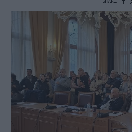
SHARE:
Face
T