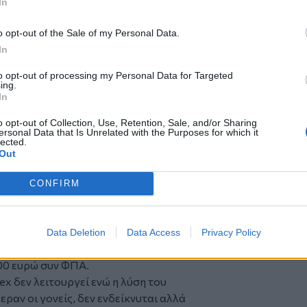
In
άρχει στο σημείο συνέπεια της οποίας
ε ότι πρώτιστο μέλημα της Δημοτικής
o opt-out of the Sale of my Personal Data.
 το σχέδιο της Υπηρεσίας στην οποία
In
ε να ανοίξει ξανά με ασφάλεια η
to opt-out of processing my Personal Data for Targeted
ing.
In
o opt-out of Collection, Use, Retention, Sale, and/or Sharing
ersonal Data that Is Unrelated with the Purposes for which it
lected.
Out
CONFIRM
μέσα με ασφάλεια οι μαθητές» είπε
ισε επίσης την υπόσχεση του
Data Deletion
Data Access
Privacy Policy
ουτάκη, για συνδρομή στον
00 ευρώ συν ΦΠΑ.
ex
δεν λειτουργεί ενώ η λύση του
ραν οι γονείς, δεν ενδείκνυται αλλά