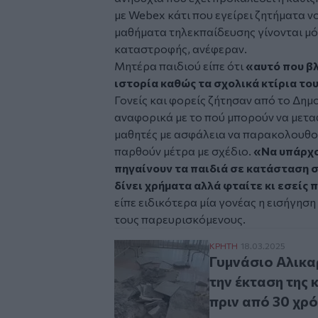
με
Webex
κάτι που εγείρει ζητήματα 
μαθήματα τηλεκπαίδευσης γίνονται μό
καταστροφής, ανέφεραν.
Μητέρα παιδιού είπε ότι
«αυτό που β
ιστορία καθώς τα σχολικά κτίρια το
Γονείς και φορείς ζήτησαν από το Δη
αναφορικά με το πού μπορούν να μετα
μαθητές με ασφάλεια να παρακολουθο
παρθούν μέτρα με σχέδιο.
«Να υπάρχο
πηγαίνουν τα παιδιά σε κατάσταση σ
δίνει χρήματα αλλά φταίτε κι εσείς 
είπε ειδικότερα μία γονέας η εισήγησ
τους παρευρισκόμενους.
Γυμνάσιο Αλικαρνασσ
ΚΡΗΤΗ
18.03.2025
Γυμνάσιο Αλικα
την έκταση της 
πριν από 30 χρ