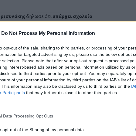
ερισυνάκης
δήλωσε ότι
υπάρχει σχολείο
ως βρίσκεται σε χρήση διότι έχουν
 Παιδαγωγική Ακαδημία
. Ανέφερε επίσης
-
Do Not Process My Personal Information
ένο κτίριο αφού μέχρι πριν λίγο καιρό
ας πως
«αυτό που συνέβη μας αιφνιδίασε»
.
to opt-out of the sale, sharing to third parties, or processing of your per
ύν στο Γυμνάσιο Αλικαρνασσού όπου στις
formation for targeted advertising by us, please use the below opt-out s
ση 50 εκατοστών στην είσοδο του
r selection. Please note that after your opt-out request is processed y
 σχολικής μονάδας. Κλιμάκιο της
eing interest-based ads based on personal information utilized by us or
disclosed to third parties prior to your opt-out. You may separately opt-
ίου βρέθηκε στο σχολείο και ερεύνησε
losure of your personal information by third parties on the IAB’s list of
ση η οποία έγινε εξαιτίας διαρροής
. This information may also be disclosed by us to third parties on the
IA
Participants
that may further disclose it to other third parties.
 Λαϊκής Συσπείρωσης,
Δημήτρης
βώς αναμένεται να είναι διαθέσιμο το
άση ισοδυναμεί με ένα ελεύθερο σχολικό
l Data Processing Opt Outs
ξε δε με την προτροπή πως μόνο ένα
ία
.
o opt-out of the Sharing of my personal data.
ργος Σισαμάκης
, επιβεβαίωσε για μια