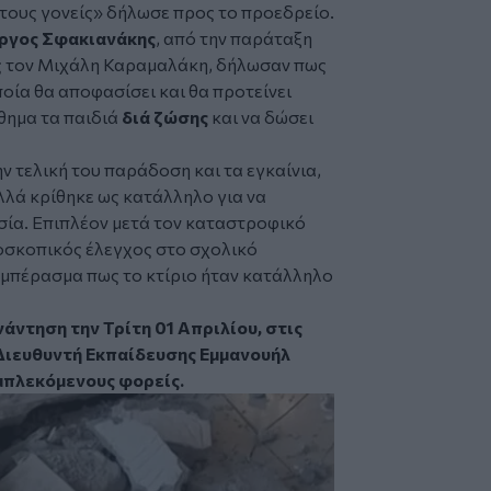
 τους γονείς» δήλωσε προς το προεδρείο.
ργος Σφακιανάκης
, από την παράταξη
ής τον Μιχάλη Καραμαλάκη, δήλωσαν πως
ποία θα αποφασίσει και θα προτείνει
θημα τα παιδιά
διά ζώσης
και να δώσει
ην τελική του παράδοση και τα εγκαίνια,
λλά κρίθηκε ως κατάλληλο για να
σία. Επιπλέον μετά τον καταστροφικό
οσκοπικός έλεγχος στο σχολικό
υμπέρασμα πως το κτίριο ήταν κατάλληλο
άντηση την Τρίτη 01 Απριλίου, στις
 Διευθυντή Εκπαίδευσης Εμμανουήλ
μπλεκόμενους φορείς.