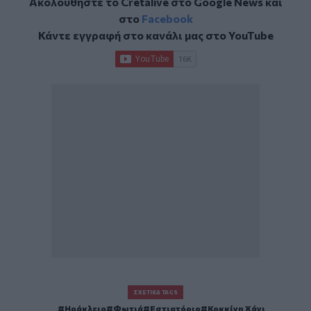
Ακολουθήστε το Cretalive στο
Google News
και
στο
Facebook
Κάντε εγγραφή στο κανάλι μας στο
YouTube
ΣΧΕΤΙΚΆ TAGS
Ηράκλειο
Φωτιά
Εστιατόριο
Κοκκίνη Χάνι