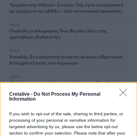
Τροχαίο στην Αθηνών–Σουνίου: Πώς έγινε η σύγκρουση
με τη μηχανή της «ΔΙΑΣ» – Δύο αστυνομικοί τραυματίες
08:05
Πινακίδες κυκλοφορίας: Πώς θα μπει τέλος στις
χρονοβόρες διαδικασίες
07:59
Καναδάς: Σε κατάσταση έκτακτης ανάγκης η Βρετανική
Κολομβία εξαιτίας των πυρκαγιών
07:52
Φωτιά σε εγκαταστάσεις της Aramco στη Σαουδική
Αραβία
Cretalive -
Do Not Process My Personal
Information
07:45
Γερμανία: Επεκτείνεται η έρευνα για την αντιμετώπιση
If you wish to opt-out of the sale, sharing to third parties, or
των drones μετά το περιστατικό σε αεροδρόμιο
processing of your personal or sensitive information for
targeted advertising by us, please use the below opt-out
07:38
section to confirm your selection. Please note that after your
Τα πρωτοσέλιδα των εφημερίδων της Κυριακής