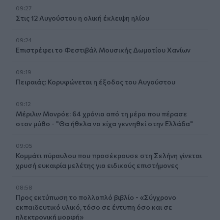
09:27
Στις 12 Αυγούστου η ολική έκλειψη ηλίου
09:24
Επιστρέφει το Φεστιβάλ Μουσικής Δωματίου Χανίων
09:19
Πειραιάς: Κορυφώνεται η έξοδος του Αυγούστου
09:12
Μέριλιν Μονρόε: 64 χρόνια από τη μέρα που πέρασε
στον μύθο - "Θα ήθελα να είχα γεννηθεί στην Ελλάδα"
09:05
Κομμάτι πύραυλου που προσέκρουσε στη Σελήνη γίνεται
χρυσή ευκαιρία μελέτης για ειδικούς επιστήμονες
08:58
Προς εκτύπωση το πολλαπλό βιβλίο - «Σύγχρονο
εκπαιδευτικό υλικό, τόσο σε έντυπη όσο και σε
ηλεκτρονική μορφή»