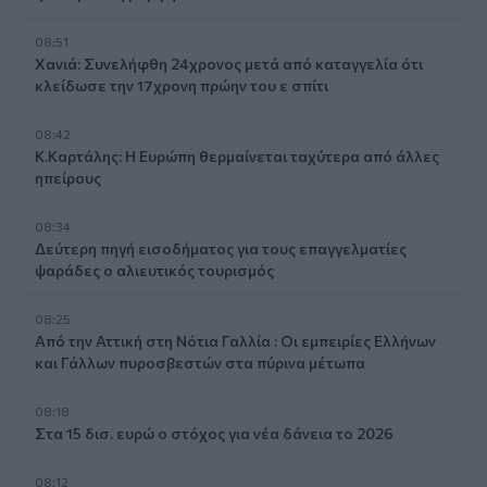
08:51
Χανιά: Συνελήφθη 24χρονος μετά από καταγγελία ότι
κλείδωσε την 17χρονη πρώην του ε σπίτι
08:42
Κ.Καρτάλης: Η Ευρώπη θερμαίνεται ταχύτερα από άλλες
ηπείρους
08:34
Δεύτερη πηγή εισοδήματος για τους επαγγελματίες
ψαράδες ο αλιευτικός τουρισμός
08:25
Από την Αττική στη Νότια Γαλλία : Οι εμπειρίες Ελλήνων
και Γάλλων πυροσβεστών στα πύρινα μέτωπα
08:18
Στα 15 δισ. ευρώ ο στόχος για νέα δάνεια το 2026
08:12