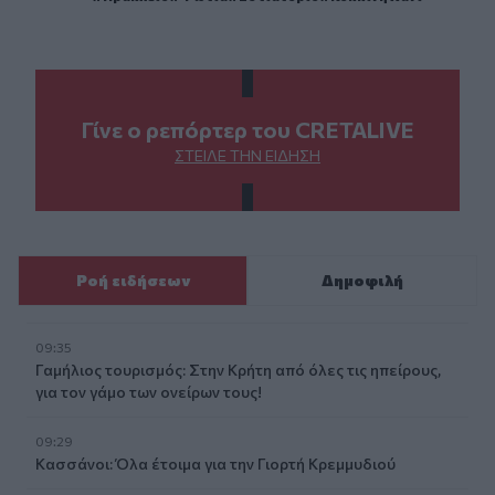
Γίνε ο ρεπόρτερ του CRETALIVE
ΣΤΕΊΛΕ ΤΗΝ ΕΊΔΗΣΗ
Ροή ειδήσεων
Δημοφιλή
09:35
Γαμήλιος τουρισμός: Στην Κρήτη από όλες τις ηπείρους,
για τον γάμο των ονείρων τους!
09:29
Κασσάνοι: Όλα έτοιμα για την Γιορτή Κρεμμυδιού