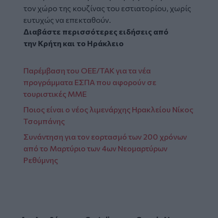
τον χώρο της κουζίνας του εστιατορίου, χωρίς
ευτυχώς να επεκταθούν.
Διαβάστε περισσότερες ειδήσεις από
την
Κρήτη
και το
Ηράκλειο
Παρέμβαση του ΟΕΕ/ΤΑΚ για τα νέα
προγράμματα ΕΣΠΑ που αφορούν σε
τουριστικές ΜΜΕ
Ποιος είναι ο νέος λιμενάρχης Ηρακλείου Νίκος
Τσομπάνης
Συνάντηση για τον εορτασμό των 200 χρόνων
από το Μαρτύριο των 4ων Νεομαρτύρων
Ρεθύμνης