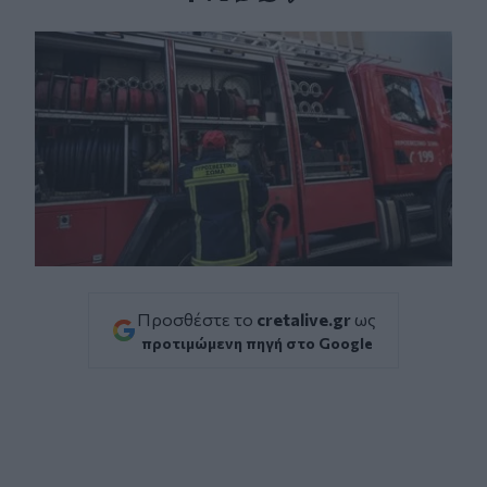
Facebook
Twitter
Messenger
Whatsapp
Viber
Προσθέστε το
cretalive.gr
ως
προτιμώμενη πηγή στο Google