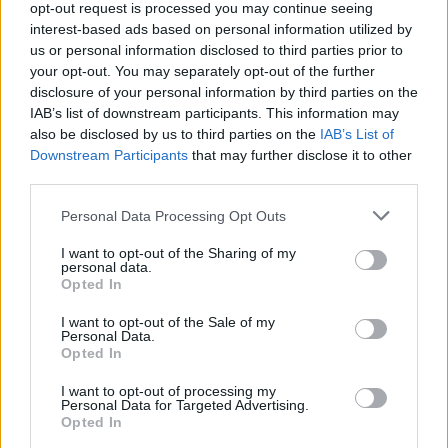
opt-out request is processed you may continue seeing
interest-based ads based on personal information utilized by
07:31
us or personal information disclosed to third parties prior to
Ένας πρόσφυγας από τη Σμύρνη σχεδίασε το αυτοκίνητο
your opt-out. You may separately opt-out of the further
που αντέγραψε όλος ο κόσμος
disclosure of your personal information by third parties on the
IAB’s list of downstream participants. This information may
also be disclosed by us to third parties on the
IAB’s List of
ΠΕΡΙΣΣΟΤΕΡΑ
Downstream Participants
that may further disclose it to other
third parties.
Personal Data Processing Opt Outs
I want to opt-out of the Sharing of my
personal data.
ΣΧΕΤΙΚA AΡΘΡΑ
Opted In
I want to opt-out of the Sale of my
Γαμήλιος τουρισμός: Στην Κρήτη από όλες τις ηπείρους, 
ΚΡΗΤΗ
09:35
Personal Data.
Γαμήλιος τουρισμός: Στην Κρήτη από
Γαμήλιος τουρισμός: Στην Κρήτη
Opted In
από όλες τις ηπείρους, για τον
γάμο των ονείρων τους!
I want to opt-out of processing my
Personal Data for Targeted Advertising.
Opted In