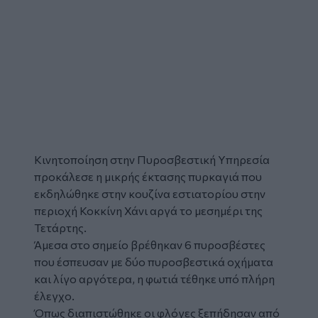
Κινητοποίηση στην Πυροσβεστική Υπηρεσία
προκάλεσε η μικρής έκτασης
πυρκαγιά
που
εκδηλώθηκε στην κουζίνα
εστιατορίου
στην
περιοχή Κοκκίνη Χάνι αργά το μεσημέρι της
Τετάρτης.
Άμεσα στο σημείο βρέθηκαν 6 πυροσβέστες
που έσπευσαν με δύο πυροσβεστικά οχήματα
και λίγο αργότερα, η φωτιά τέθηκε υπό πλήρη
έλεγχο.
Όπως διαπιστώθηκε οι φλόγες ξεπήδησαν από