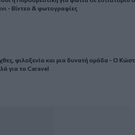
άνι - Βίντεο & φωτογραφίες
ς, φιλοξενία και μια δυνατή ομάδα - Ο Κώστας Τζωράκης μιλά
 χθες, φιλοξενία και μια δυνατή ομάδα - Ο Κώσ
λά για το Caravel