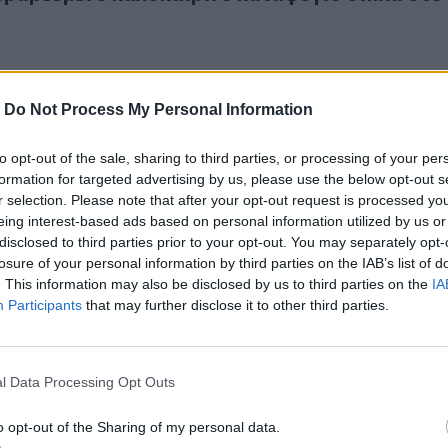
-
Do Not Process My Personal Information
to opt-out of the sale, sharing to third parties, or processing of your per
λίχτηκε γνωστό εστιατόριο της Γλυφάδας
formation for targeted advertising by us, please use the below opt-out s
 τυλίχτηκε γνωστό εστιατόριο της Γλυφάδας
r selection. Please note that after your opt-out request is processed y
eing interest-based ads based on personal information utilized by us or
disclosed to third parties prior to your opt-out. You may separately opt-
losure of your personal information by third parties on the IAB’s list of
. This information may also be disclosed by us to third parties on the
IA
Participants
that may further disclose it to other third parties.
ερις νεκροί μετά από συντριβή ιδιωτικού αεροσκάφους σε ε
26
l Data Processing Opt Outs
έσσερις νεκροί μετά από συντριβή ιδιωτικού
ς σε εστιατόριο
o opt-out of the Sharing of my personal data.