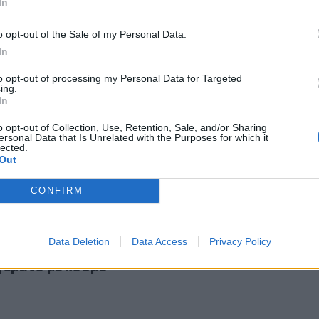
In
o opt-out of the Sale of my Personal Data.
In
to opt-out of processing my Personal Data for Targeted
ing.
εψαν κηδεία με ... εστιατόριο!
26
In
πέρδεψαν κηδεία με ... εστιατόριο!
o opt-out of Collection, Use, Retention, Sale, and/or Sharing
ersonal Data that Is Unrelated with the Purposes for which it
lected.
Out
CONFIRM
: Η στιγμή που ανεμοστρόβιλος χτυπάει εστιατόριο γεμάτ
Data Deletion
Data Access
Privacy Policy
ολη: Η στιγμή που ανεμοστρόβιλος χτυπάει
γεμάτο με κόσμο