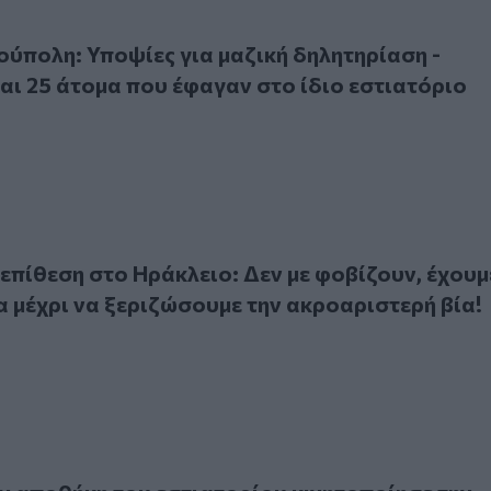
λη: Υποψίες για μαζική δηλητηρίαση - Νοσηλεύονται 25 άτο
ύπολη: Υποψίες για μαζική δηλητηρίαση -
ι 25 άτομα που έφαγαν στο ίδιο εστιατόριο
θεση στο Ηράκλειο: Δεν με φοβίζουν, έχουμε δρόμο ακόμα μ
 επίθεση στο Ηράκλειο: Δεν με φοβίζουν, έχουμ
 μέχρι να ξεριζώσουμε την ακροαριστερή βία!
ποθήκη του εστιατορίου κινητοποίησε την Πυροσβεστική