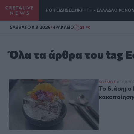
ΡΟΗ ΕΙΔΗΣΕΩΝ
ΚΡΗΤΗ
ΕΛΛΑΔΑ
ΟΙΚΟΝΟΜ
Homepage
ΣAΒΒΑΤΟ 8.8.2026
/
ΗΡΑΚΛΕΙΟ
28 °C
Όλα τα άρθρα του tag 
Το διάσημο Nom
ΚΟΣΜΟΣ
05.08.202
Το διάσημο 
κακοποίηση