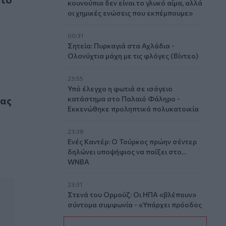
κουνούπια δεν είναι το γλυκό αίμα, αλλά
οι χημικές ενώσεις που εκπέμπουμε»
00:31
Σητεία: Πυρκαγιά στα Αχλάδια -
Ολονύχτια μάχη με τις φλόγες (Βίντεο)
23:55
Υπό έλεγχο η φωτιά σε ισόγειο
 για το Caravel
τας
κατάστημα στο Παλαιό Φάληρο -
Εκκενώθηκε προληπτικά πολυκατοικία
23:38
Ενές Καντέρ: Ο Τούρκος πρώην σέντερ
δηλώνει υποψήφιος να παίξει στο...
WNBA
23:31
Στενά του Ορμούζ: Οι ΗΠΑ «βλέπουν»
σύντομα συμφωνία - «Υπάρχει πρόοδος
μεταξύ Ιράν και Ομάν»