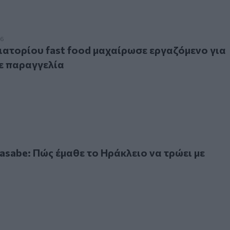
ορίου fast food μαχαίρωσε εργαζόμενο για ένα λάθος σε πα
26
ιατορίου fast food μαχαίρωσε εργαζόμενο για
ε παραγγελία
e: Πώς έμαθε το Ηράκλειο να τρώει με chopsticks
asabe: Πώς έμαθε το Ηράκλειο να τρώει με