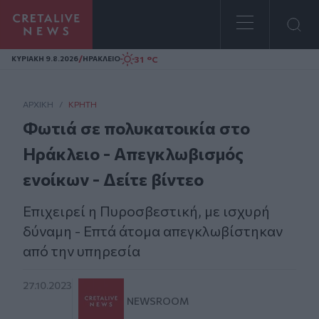
Homepage
/
31 °C
ΚΥΡΙΑΚΗ 9.8.2026
ΗΡΑΚΛΕΙΟ
ΑΡΧΙΚΗ
/
ΚΡΉΤΗ
Φωτιά σε πολυκατοικία στο
Ηράκλειο - Απεγκλωβισμός
ενοίκων - Δείτε βίντεο
Επιχειρεί η Πυροσβεστική, με ισχυρή
δύναμη - Επτά άτομα απεγκλωβίστηκαν
από την υπηρεσία
27.10.2023
NEWSROOM