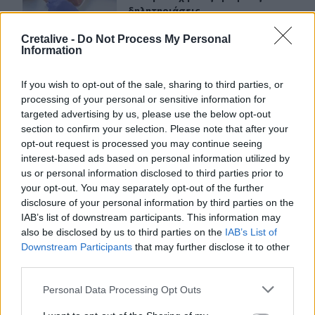
δηλητηριάσεις
Cretalive -
Do Not Process My Personal
Information
Χανιά: Κάνναβη και δενδρύλλια είχε 52χρονος
ΚΡΗΤΗ
10:39
Χανιά: Κάνναβη και δενδρύλλια είχ
Χανιά: Κάνναβη και δενδρύλλια
If you wish to opt-out of the sale, sharing to third parties, or
είχε 52χρονος
processing of your personal or sensitive information for
targeted advertising by us, please use the below opt-out
section to confirm your selection. Please note that after your
opt-out request is processed you may continue seeing
Ηράκλειο: Σύλληψη ζευγαριού για ναρκωτικά – Κατασχέ
ΚΡΗΤΗ
10:23
interest-based ads based on personal information utilized by
Ηράκλειο: Σύλληψη ζευγαριού για 
Ηράκλειο: Σύλληψη ζευγαριού
us or personal information disclosed to third parties prior to
για ναρκωτικά – Κατασχέθηκε
your opt-out. You may separately opt-out of the further
σχεδόν μισό κιλό κάνναβης
disclosure of your personal information by third parties on the
IAB’s list of downstream participants. This information may
also be disclosed by us to third parties on the
IAB’s List of
Downstream Participants
that may further disclose it to other
third parties.
Personal Data Processing Opt Outs