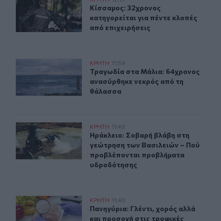
Κίσσαμος: 32χρονος κατηγορείται για πέντε κλοπές από
Κίσσαμος: 32χρονος κατηγορείται γ
Κίσσαμος: 32χρονος
κατηγορείται για πέντε κλοπές
από επιχειρήσεις
Τραγωδία στα Μάλια: 64χρονος ανασύρθηκε νεκρός απ
ΚΡΗΤΗ
11:59
Τραγωδία στα Μάλια: 64χρονος αν
Τραγωδία στα Μάλια: 64χρονος
ανασύρθηκε νεκρός από τη
θάλασσα
Ηράκλειο: Σοβαρή βλάβη στη γεώτρηση των Βασιλειών
ΚΡΗΤΗ
11:49
Ηράκλειο: Σοβαρή βλάβη στη γεώτ
Ηράκλειο: Σοβαρή βλάβη στη
γεώτρηση των Βασιλειών – Πού
προβλέπονται προβλήματα
υδροδότησης
Πανηγύρια: Γλέντι, χορός αλλά και προσοχή στις τροφι
ΚΡΗΤΗ
11:40
Πανηγύρια: Γλέντι, χορός αλλά και
Πανηγύρια: Γλέντι, χορός αλλά
και προσοχή στις τροφικές