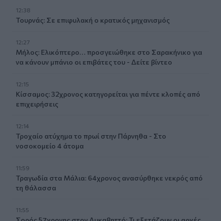
12:38
Τουρνάς: Σε επιφυλακή ο κρατικός μηχανισμός
12:27
Μήλος: Ελικόπτερο… προσγειώθηκε στο Σαρακήνικο για
να κάνουν μπάνιο οι επιβάτες του - Δείτε βίντεο
12:15
Κίσσαμος: 32χρονος κατηγορείται για πέντε κλοπές από
επιχειρήσεις
12:14
Τροχαίο ατύχημα το πρωί στην Πάρνηθα - Στο
νοσοκομείο 4 άτομα
11:59
Τραγωδία στα Μάλια: 64χρονος ανασύρθηκε νεκρός από
τη θάλασσα
11:55
Σορός 57χρονης στον Λυκαβηττό: Τι εξετάζουν οι αρχές