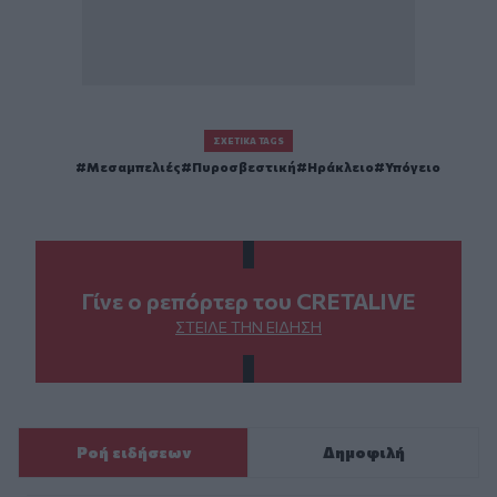
ΣΧΕΤΙΚΆ TAGS
Μεσαμπελιές
Πυροσβεστική
Ηράκλειο
Υπόγειο
Γίνε ο ρεπόρτερ του CRETALIVE
ΣΤΕΊΛΕ ΤΗΝ ΕΊΔΗΣΗ
Ροή ειδήσεων
Δημοφιλή