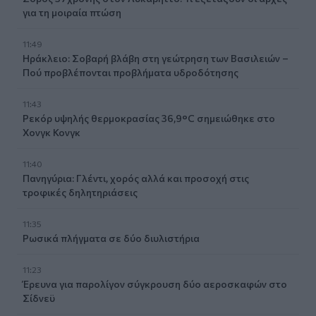
για τη μοιραία πτώση
11:49
Ηράκλειο: Σοβαρή βλάβη στη γεώτρηση των Βασιλειών –
Πού προβλέπονται προβλήματα υδροδότησης
11:43
Ρεκόρ υψηλής θερμοκρασίας 36,9°C σημειώθηκε στο
Χονγκ Κονγκ
11:40
Πανηγύρια: Γλέντι, χορός αλλά και προσοχή στις
τροφικές δηλητηριάσεις
11:35
Ρωσικά πλήγματα σε δύο διυλιστήρια
11:23
Έρευνα για παρολίγον σύγκρουση δύο αεροσκαφών στο
Σίδνεϋ