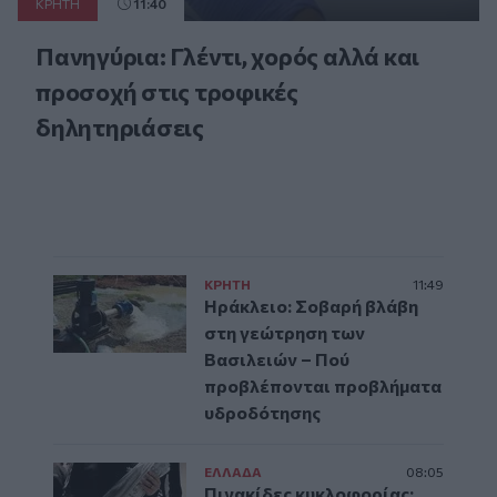
ΚΡΗΤΗ
11:40
Πανηγύρια: Γλέντι, χορός αλλά και
προσοχή στις τροφικές
δηλητηριάσεις
ΚΡΗΤΗ
11:49
Ηράκλειο: Σοβαρή βλάβη
στη γεώτρηση των
Βασιλειών – Πού
προβλέπονται προβλήματα
υδροδότησης
ΕΛΛAΔΑ
08:05
Πινακίδες κυκλοφορίας: