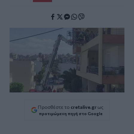
Facebook
Twitter
Messenger
Whatsapp
Viber
Προσθέστε το
cretalive.gr
ως
προτιμώμενη πηγή στο Google