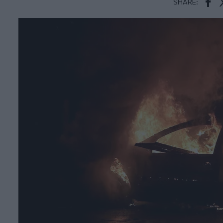
SHARE:
Face
T