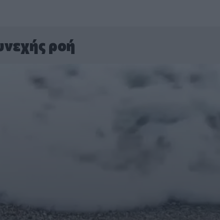
υνεχής ροή