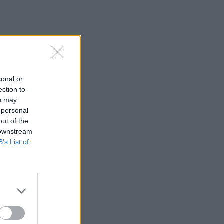
Συνετρίβη πυροσβεστικό ελικόπτερο
ενώ επιχειρούσε σε μεγάλη δασική
πυρκαγιά στη Γιούτα
09:46
Ρέθυμνο: Μήνυμα αισιοδοξίας από τον
τουρισμό μετά τις πυρκαγιές στο νότο
sonal or
ection to
09:44
ou may
Κομμός: Η συγκινητική «πρώτη
 personal
διαδρομή» για χελωνάκια Καρέτα
out of the
Καρέτα - Βίντεο
 downstream
B’s List of
09:33
ΒΟΑΚ: Ολιγόλεπτη διακοπή
κυκλοφορίας στο τμήμα Νεάπολη –
Άγιος Νικόλαος λόγω ανατίναξης
09:27
Βερολίνο: «Στημένη προβοκάτσια» το
περιστατικό με το drone, σύμφωνα με