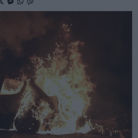
book
witter
Messenger
Whatsapp
Viber