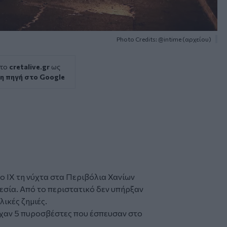
Photo Credits: @intime (αρχείου)
 το
cretalive.gr
ως
η πηγή στο Google
νο
ΙΧ
τη νύχτα στα Περιβόλια Χανίων
εσία
. Από το περιστατικό δεν υπήρξαν
ικές ζημιές.
ίχαν 5 πυροσβέστες που έσπευσαν στο
.