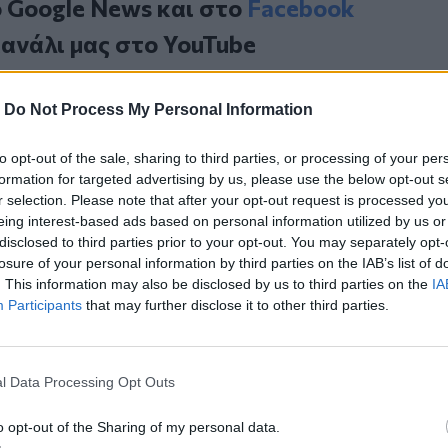
ο
Google News
και στο
Facebook
κανάλι μας στο
YouTube
-
Do Not Process My Personal Information
to opt-out of the sale, sharing to third parties, or processing of your per
formation for targeted advertising by us, please use the below opt-out s
r selection. Please note that after your opt-out request is processed y
eing interest-based ads based on personal information utilized by us or
disclosed to third parties prior to your opt-out. You may separately opt-
losure of your personal information by third parties on the IAB’s list of
ΙΚΆ TAGS
. This information may also be disclosed by us to third parties on the
IA
τοκίνητο
Πυροσβεστική
Participants
that may further disclose it to other third parties.
l Data Processing Opt Outs
ερ του CRETALIVE
o opt-out of the Sharing of my personal data.
ΤΗΝ ΕΊΔΗΣΗ