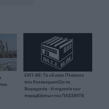
Τρεις νεκροί, μεταξύ των οποίων ένα
παιδί
08:49
Μηχανολογικό: 4.700 νέα οχήματα στο
Ηράκλειο - Σάββατο στο γραφείο για να
μην περιμένουν οι πολίτες
ΕΧΠ-ΒΕ: Το «Ενιαίο Πλαίσιο»
α
που Κατακερματίζει τη
 που
Βιομηχανία - Η σημασία των
παρεμβάσεων του ΠΑΣΕΒΙΠΕ