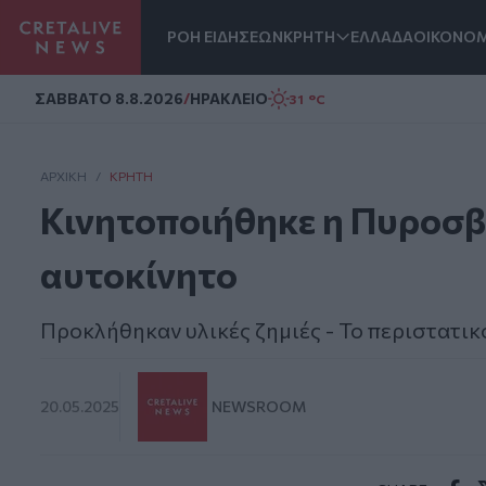
ΡΟΗ ΕΙΔΗΣΕΩΝ
ΚΡΗΤΗ
ΕΛΛΑΔΑ
ΟΙΚΟΝΟΜ
Homepage
ΣAΒΒΑΤΟ 8.8.2026
/
ΗΡΑΚΛΕΙΟ
31 °C
ΑΡΧΙΚΗ
/
ΚΡΉΤΗ
Κινητοποιήθηκε η Πυροσβε
αυτοκίνητο
Προκλήθηκαν υλικές ζημιές - Το περιστατι
20.05.2025
NEWSROOM