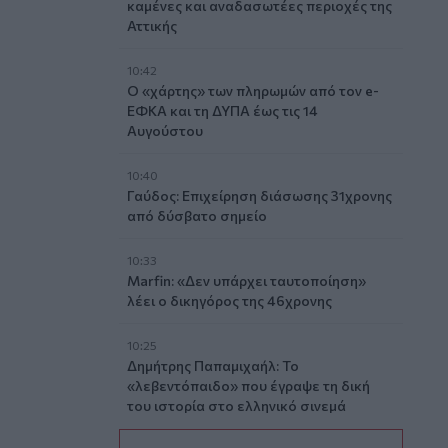
καμένες και αναδασωτέες περιοχές της
Αττικής
10:42
Ο «χάρτης» των πληρωμών από τον e-
ΕΦΚΑ και τη ΔΥΠΑ έως τις 14
Αυγούστου
10:40
Γαύδος: Επιχείρηση διάσωσης 31χρονης
από δύσβατο σημείο
10:33
Marfin: «Δεν υπάρχει ταυτοποίηση»
λέει ο δικηγόρος της 46χρονης
10:25
Δημήτρης Παπαμιχαήλ: Το
«λεβεντόπαιδο» που έγραψε τη δική
του ιστορία στο ελληνικό σινεμά
(video)