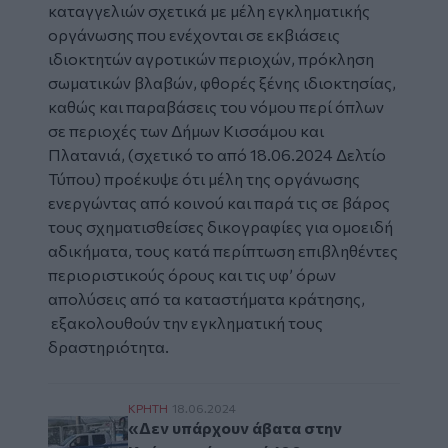
καταγγελιών σχετικά με μέλη εγκληματικής
οργάνωσης που ενέχονται σε εκβιάσεις
ιδιοκτητών αγροτικών περιοχών, πρόκληση
σωματικών βλαβών, φθορές ξένης ιδιοκτησίας,
καθώς και παραβάσεις του νόμου περί όπλων
σε περιοχές των Δήμων Κισσάμου και
Πλατανιά, (σχετικό το από 18.06.2024 Δελτίο
Τύπου) προέκυψε ότι μέλη της οργάνωσης
ενεργώντας από κοινού και παρά τις σε βάρος
τους σχηματισθείσες δικογραφίες για ομοειδή
αδικήματα, τους κατά περίπτωση επιβληθέντες
περιοριστικούς όρους και τις υφ’ όρων
απολύσεις από τα καταστήματα κράτησης,
εξακολουθούν την εγκληματική τους
δραστηριότητα.
«Δεν υπάρχουν άβατα στην Κρήτη», πάνω α
ΚΡΗΤΗ
18.06.2024
«Δεν υπάρχουν άβατα στην