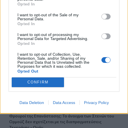
Αλέξης Τσίπρας: Στις 2 Σεπτεμβρίου η παρουσίαση του
Opted In
οικονομικού προγράμματος της ΕΛ.Α.Σ.
I want to opt-out of the Sale of my
Personal Data.
14:37
Opted In
ΟΦΗ: Η τρίτη φανέλα για τη νέα σεζόν - «Το πορτοκαλί
που κουβαλά την ιστορία μας»
I want to opt-out of processing my
Personal Data for Targeted Advertising.
14:34
Opted In
Χαμός με τον Μπρούκλιν Μπέκαμ που έβρασε ζυμαρικά
I want to opt-out of Collection, Use,
με θαλασσινό νερό (video)
Retention, Sale, and/or Sharing of my
Personal Data that Is Unrelated with the
Purposes for which it was collected.
14:26
Opted Out
Καλοκαίρι και αλλεργίες: Πότε απαιτείται προσοχή και
ποια συμπτώματα δεν πρέπει να αγνοούμε
CONFIRM
14:23
ΟΦΗ: Φουλάρει για sold out στο Σούπερ Καπ με την ΑΕΚ!
Data Deletion
Data Access
Privacy Policy
14:12
Φρουροί της Επανάστασης: Το άνοιγμα των Στενών του
Ορμούζ δεν σχετίζεται με τις διαπραγματεύσεις
Τεχεράνης - Ομάν