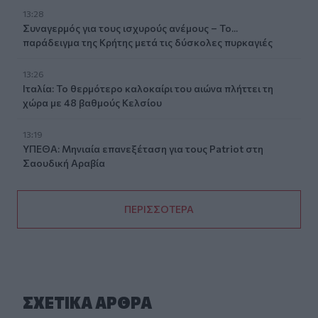
13:28
Συναγερμός για τους ισχυρούς ανέμους – Το...
παράδειγμα της Κρήτης μετά τις δύσκολες πυρκαγιές
13:26
Ιταλία: Το θερμότερο καλοκαίρι του αιώνα πλήττει τη
χώρα με 48 βαθμούς Κελσίου
13:19
ΥΠΕΘΑ: Μηνιαία επανεξέταση για τους Patriot στη
Σαουδική Αραβία
ΠΕΡΙΣΣΟΤΕΡΑ
ΣΧΕΤΙΚA AΡΘΡΑ