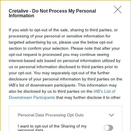
15:21
Λιονέλ Μέσι: Πέθανε ο πατέρας του
Cretalive -
Do Not Process My Personal
Information
15:17
Ιός Δυτικού Νείλου: Έως τον Οκτώβριο η έξαρση των
If you wish to opt-out of the sale, sharing to third parties, or
κρουσμάτων - Τα συμπτώματα που δεν πρέπει να
processing of your personal or sensitive information for
αγνοήσουμε
targeted advertising by us, please use the below opt-out
section to confirm your selection. Please note that after your
15:03
opt-out request is processed you may continue seeing
Άμεση κι αποτελεσματική επέμβαση της πυροσβεστικής
interest-based ads based on personal information utilized by
για φωτιά στα Νέα Ρούματα
us or personal information disclosed to third parties prior to
your opt-out. You may separately opt-out of the further
14:59
disclosure of your personal information by third parties on the
Θρίλερ στον Λυκαβηττό: Σε 57χρονη γυναίκα από την
IAB’s list of downstream participants. This information may
Κυψέλη ανήκει η σορός (photos)
also be disclosed by us to third parties on the
IAB’s List of
Downstream Participants
that may further disclose it to other
14:52
third parties.
Πνιγμοί στην Ελλάδα: Γιατί κινδυνεύουν περισσότερο οι
άνω των 60 – Οι οδηγίες για ασφαλές κολύμπι
Personal Data Processing Opt Outs
14:42
I want to opt-out of the Sharing of my
personal data.