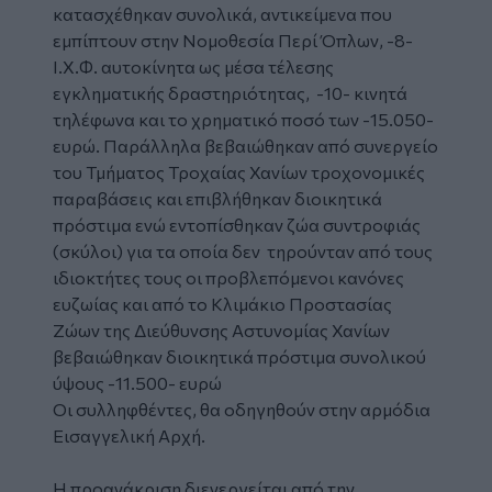
κατασχέθηκαν συνολικά, αντικείμενα που
εμπίπτουν στην Νομοθεσία Περί Όπλων, -8-
Ι.Χ.Φ. αυτοκίνητα ως μέσα τέλεσης
εγκληματικής δραστηριότητας, -10- κινητά
τηλέφωνα και το χρηματικό ποσό των -15.050-
ευρώ. Παράλληλα βεβαιώθηκαν από συνεργείο
του Τμήματος Τροχαίας Χανίων τροχονομικές
παραβάσεις και επιβλήθηκαν διοικητικά
πρόστιμα ενώ εντοπίσθηκαν ζώα συντροφιάς
(σκύλοι) για τα οποία δεν τηρούνταν από τους
ιδιοκτήτες τους οι προβλεπόμενοι κανόνες
ευζωίας και από το Κλιμάκιο Προστασίας
Ζώων της Διεύθυνσης Αστυνομίας Χανίων
βεβαιώθηκαν διοικητικά πρόστιμα συνολικού
ύψους -11.500- ευρώ
Οι συλληφθέντες, θα οδηγηθούν στην αρμόδια
Εισαγγελική Αρχή.
Η προανάκριση διενεργείται από την