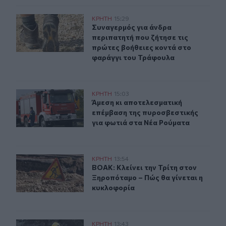
Συναγερμός για άνδρα περιπατητή που ζήτησε τις πρώτ
ΚΡΗΤΗ
15:29
Συναγερμός για άνδρα περιπατητή 
Συναγερμός για άνδρα
περιπατητή που ζήτησε τις
πρώτες βοήθειες κοντά στο
φαράγγι του Τράφουλα
Άμεση κι αποτελεσματική επέμβαση της πυροσβεστικής
ΚΡΗΤΗ
15:03
Άμεση κι αποτελεσματική επέμβαση
Άμεση κι αποτελεσματική
επέμβαση της πυροσβεστικής
για φωτιά στα Νέα Ρούματα
ΒΟΑΚ: Κλείνει την Τρίτη στον Ξηροπόταμο – Πώς θα γίν
ΚΡΗΤΗ
13:54
ΒΟΑΚ: Κλείνει την Τρίτη στον Ξηρο
ΒΟΑΚ: Κλείνει την Τρίτη στον
Ξηροπόταμο – Πώς θα γίνεται η
κυκλοφορία
Κρήτη: Ο πολύ υψηλός κίνδυνος πυρκαγιάς "φέρνει" απ
ΚΡΗΤΗ
13:43