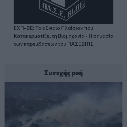
ΕΧΠ-ΒΕ: Το «Ενιαίο Πλαίσιο» που
Κατακερματίζει τη Βιομηχανία - Η σημασία
των παρεμβάσεων του ΠΑΣΕΒΙΠΕ
Συνεχής ροή