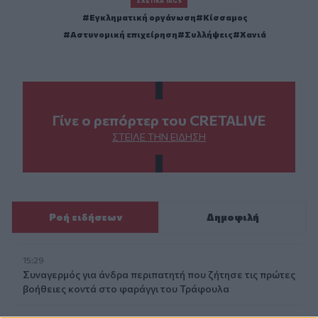
ΣΧΕΤΙΚΆ TAGS
Εγκληματική οργάνωση
Κίσσαμος
Αστυνομική επιχείρηση
Συλλήψεις
Χανιά
Γίνε ο ρεπόρτερ του CRETALIVE
ΣΤΕΊΛΕ ΤΗΝ ΕΊΔΗΣΗ
Ροή ειδήσεων
Δημοφιλή
15:29
Συναγερμός για άνδρα περιπατητή που ζήτησε τις πρώτες
βοήθειες κοντά στο φαράγγι του Τράφουλα