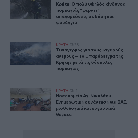
Κρήτη: Ο πολύ υψηλός κίνδυνος πυρ
Κρήτη: Ο πολύ υψηλός κίνδυνος
πυρκαγιάς "φέρνει"
απαγορεύσεις σε δάση και
φαράγγια
Συναγερμός για τους ισχυρούς ανέμους – Το... παράδειγ
ΚΡΗΤΗ
13:28
Συναγερμός για τους ισχυρούς ανέμ
Συναγερμός για τους ισχυρούς
ανέμους – Το... παράδειγμα της
Κρήτης μετά τις δύσκολες
πυρκαγιές
Νοσοκομείο Αγ. Νικολάου: Ενημερωτική συνάντηση για 
ΚΡΗΤΗ
13:11
Νοσοκομείο Αγ. Νικολάου: Ενημερω
Νοσοκομείο Αγ. Νικολάου:
Ενημερωτική συνάντηση για ΒΑΕ,
μισθολογικά και εργασιακά
θεματα