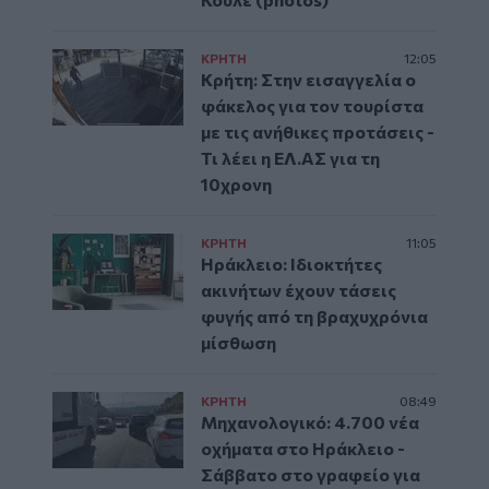
ΚΡΗΤΗ
12:05
Κρήτη: Στην εισαγγελία ο
φάκελος για τον τουρίστα
με τις ανήθικες προτάσεις -
Τι λέει η ΕΛ.ΑΣ για τη
10χρονη
ΚΡΗΤΗ
11:05
Ηράκλειο: Ιδιοκτήτες
ακινήτων έχουν τάσεις
φυγής από τη βραχυχρόνια
μίσθωση
ΚΡΗΤΗ
08:49
Μηχανολογικό: 4.700 νέα
οχήματα στο Ηράκλειο -
Σάββατο στο γραφείο για