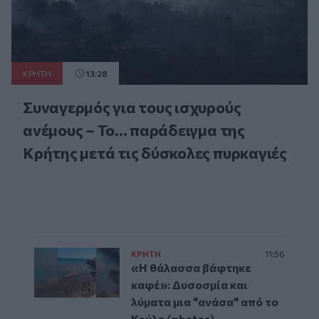
ΚΡΗΤΗ
13:28
Συναγερμός για τους ισχυρούς
ανέμους – Το... παράδειγμα της
Κρήτης μετά τις δύσκολες πυρκαγιές
ΚΡΗΤΗ
11:56
«Η θάλασσα βάφτηκε
καφέ»: Δυσοσμία και
λύματα μια "ανάσα" από το
Κούλε (photos)