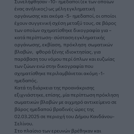
Συνελήφθησαν -10- ημεδαποί (εκ των οποίων
ένας ανήλικος) ως μέλη εγκληματική
οργάνωσης και ακόμα -5- ημεδαποί, οι οποίοι
έχουν συγγενική σχέση μεταξύ τους, σε βάρος
των οποίων σχηματίσθηκε δικογραφία για –
κατά περίπτωση- σύσταση εγκληματικής
οργάνωσης, εκβίαση, πρόκληση σωματικών
βλαβών, φθορά ξένης ιδιοκτησίας, για
παράβαση του νόμου περί όπλων και ευζωίας
των ζώων ενώ στην δικογραφία που
σχηματίσθηκε περιλαμβάνεται ακόμη -1-
ημεδαπός.
Κατά τη διάρκεια της προανάκρισης
εξιχνιάστηκε, επίσης, μία περίπτωση πρόκληση
σωματικών βλαβών με αιχμηρό αντικείμενο σε
βάρος ημεδαπού βραδινές ώρες της
02.03.2025 σε περιοχή του Δήμου Κανδάνου-
Σελίνου.
Στο πλαίσιο των ερευνών βρέθηκαν και