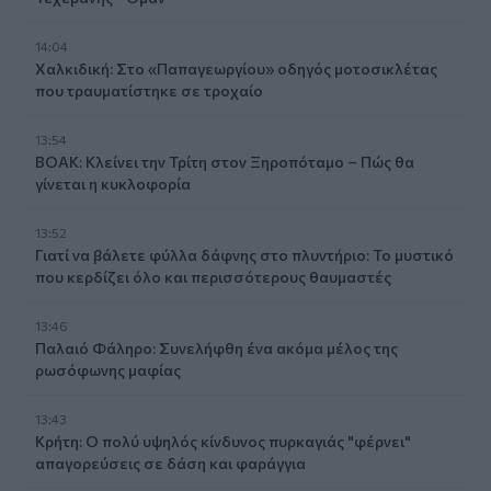
14:04
Χαλκιδική: Στο «Παπαγεωργίου» οδηγός μοτοσικλέτας
που τραυματίστηκε σε τροχαίο
13:54
ΒΟΑΚ: Κλείνει την Τρίτη στον Ξηροπόταμο – Πώς θα
γίνεται η κυκλοφορία
13:52
Γιατί να βάλετε φύλλα δάφνης στο πλυντήριο: Το μυστικό
που κερδίζει όλο και περισσότερους θαυμαστές
13:46
Παλαιό Φάληρο: Συνελήφθη ένα ακόμα μέλος της
ρωσόφωνης μαφίας
13:43
Κρήτη: Ο πολύ υψηλός κίνδυνος πυρκαγιάς "φέρνει"
απαγορεύσεις σε δάση και φαράγγια