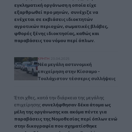
εγκληματική οργάνωση
η οποία
είχε
εξαρθρωθεί προ μηνών
, συνέχιζε να
ενέχεται σε εκβιάσεις ιδιοκτητών
αγροτικών περιοχών, σωματικές βλάβες,
φθορές ξένης ιδιοκτησίας, καθώς και
παραβάσεις του νόμου περί όπλων
.
Νέα μεγάλη αστυνομική επιχείρηση στην Κ
ΚΡΗΤΗ
23.04.2025
Νέα μεγάλη αστυνομική
επιχείρηση στην Κίσσαμο -
Τουλάχιστον τέσσερις συλλήψεις
Έτσι χθες, κατά την διάρκεια της μεγάλης
επιχείρησης
συνελήφθησαν δέκα άτομα ως
μέλη της οργάνωσης και ακόμα πέντε για
παραβάσεις της Νομοθεσίας περί όπλων ενώ
στην δικογραφία που σχηματίσθηκε