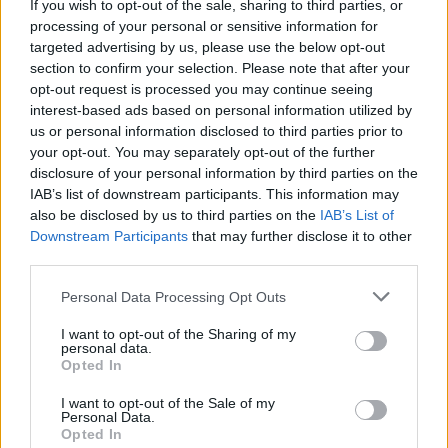
If you wish to opt-out of the sale, sharing to third parties, or
10:23
processing of your personal or sensitive information for
Ηράκλειο: Σύλληψη ζευγαριού για ναρκωτικά –
targeted advertising by us, please use the below opt-out
Κατασχέθηκε σχεδόν μισό κιλό κάνναβης
section to confirm your selection. Please note that after your
opt-out request is processed you may continue seeing
10:13
interest-based ads based on personal information utilized by
«Δύο μέρες μόνο»
us or personal information disclosed to third parties prior to
your opt-out. You may separately opt-out of the further
10:10
disclosure of your personal information by third parties on the
Πάρος: Στον εισαγγελέα σήμερα ο ιδιοκτήτης του beach
IAB’s list of downstream participants. This information may
bar για τον θάνατο του 4χρονου
also be disclosed by us to third parties on the
IAB’s List of
Downstream Participants
that may further disclose it to other
09:52
third parties.
Ιός Δυτικού Νείλου: Όλη η Αττική στο επίκεντρο των
κρουσμάτων
Personal Data Processing Opt Outs
I want to opt-out of the Sharing of my
09:43
personal data.
Ηράκλειο: Ποια θέματα περιλαμβάνει η εβδομαδιαία
Opted In
ανασκόπηση του Δημάρχου
I want to opt-out of the Sale of my
Personal Data.
09:41
Opted In
Γερμανία: Νέα έρευνα για την άμυνα απέναντι στα drones