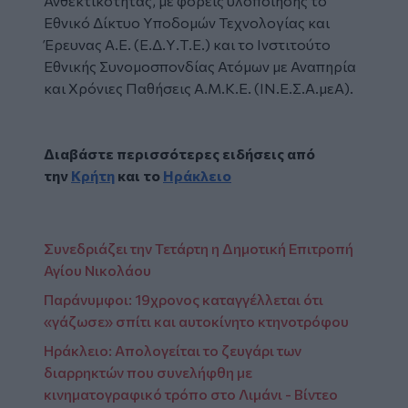
Ανθεκτικότητας, με φορείς υλοποίησης το
Εθνικό Δίκτυο Υποδομών Τεχνολογίας και
Έρευνας Α.Ε. (Ε.Δ.Υ.Τ.Ε.) και το Ινστιτούτο
Εθνικής Συνομοσπονδίας Ατόμων με Αναπηρία
και Χρόνιες Παθήσεις Α.Μ.Κ.Ε. (ΙΝ.Ε.Σ.Α.μεΑ).
Διαβάστε περισσότερες ειδήσεις από
την
Κρήτη
και το
Ηράκλειο
Συνεδριάζει την Τετάρτη η Δημοτική Επιτροπή
Αγίου Νικολάου
Παράνυμφοι: 19χρονος καταγγέλλεται ότι
«γάζωσε» σπίτι και αυτοκίνητο κτηνοτρόφου
Ηράκλειο: Απολογείται το ζευγάρι των
διαρρηκτών που συνελήφθη με
κινηματογραφικό τρόπο στο Λιμάνι - Βίντεο