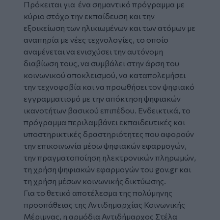
Πρόκειται για ένα σημαντικό πρόγραμμα με
κύριο στόχο την εκπαίδευση και την
εξοικείωση των ηλικιωμένων και των ατόμων με
αναπηρία με νέες τεχνολογίες, το οποίο
αναμένεται να ενισχύσει την αυτόνομη
διαβίωση τους, να συμβάλει στην άρση του
κοινωνικού αποκλεισμού, να καταπολεμήσει
την τεχνοφοβία και να προωθήσει τον ψηφιακό
εγγραμματισμό με την απόκτηση ψηφιακών
ικανοτήτων βασικού επιπέδου. Ενδεικτικά, το
πρόγραμμα περιλαμβάνει εκπαιδευτικές και
υποστηρικτικές δραστηριότητες που αφορούν
την επικοινωνία μέσω ψηφιακών εφαρμογών,
την πραγματοποίηση ηλεκτρονικών πληρωμών,
τη χρήση ψηφιακών εφαρμογών του gov.gr και
τη χρήση μέσων κοινωνικής δικτύωσης.
Για το θετικό αποτέλεσμα της πολύμηνης
προσπάθειας της Αντιδημαρχίας Κοινωνικής
Μέριμνας, η αρμόδια Αντιδήμαρχος Στέλα