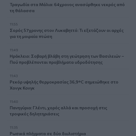
Τραγωδία στα Μάλια: 64χρονος ανασύρθηκε νεκρός από
τη θάλασσα
11:55
Σορός 57χρονης στον Λυκαβηττό: Τι εξετάζουν οι αρχές
για τη μοιραία πτώση
11:49
Ηράκλειο: Σοβαρή βλάβη στη γεώτρηση των Βασιλειών –
Πού προβλέπονται προβλήματα υδροδότησης
11:43
Ρεκόρ υψηλής θερμοκρασίας 36,9°C σημειώθηκε στο
Χονγκ Κονγκ
11:40
Πανηγύρια: Γλέντι, χορός αλλά και προσοχή στις
τροφικές δηλητηριάσεις
11:35
Ρωσικά πλήγματα σε δύο διυλιστήρια