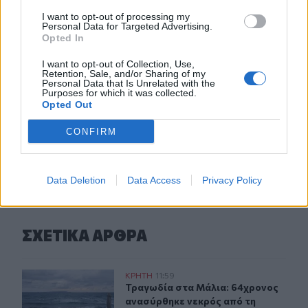
I want to opt-out of processing my
Personal Data for Targeted Advertising.
09:35
Opted In
Γαμήλιος τουρισμός: Στην Κρήτη από όλες τις ηπείρους,
για τον γάμο των ονείρων τους!
I want to opt-out of Collection, Use,
Retention, Sale, and/or Sharing of my
Personal Data that Is Unrelated with the
09:29
Purposes for which it was collected.
Κασσάνοι: Όλα έτοιμα για την Γιορτή Κρεμμυδιού
Opted Out
CONFIRM
ΠΕΡΙΣΣΟΤΕΡΑ
Data Deletion
Data Access
Privacy Policy
ΣΧΕΤΙΚA AΡΘΡΑ
Τραγωδία στα Μάλια: 64χρονος ανασύρθηκε νεκρός απ
ΚΡΗΤΗ
11:59
Τραγωδία στα Μάλια: 64χρονος αν
Τραγωδία στα Μάλια: 64χρονος
ανασύρθηκε νεκρός από τη