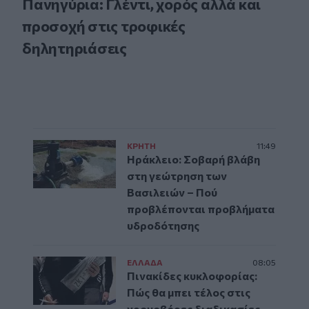
Πανηγύρια: Γλέντι, χορός αλλά και
προσοχή στις τροφικές
δηλητηριάσεις
ΚΡΗΤΗ
11:49
Ηράκλειο: Σοβαρή βλάβη
στη γεώτρηση των
Βασιλειών – Πού
προβλέπονται προβλήματα
υδροδότησης
ΕΛΛAΔΑ
08:05
Πινακίδες κυκλοφορίας:
Πώς θα μπει τέλος στις
χρονοβόρες διαδικασίες