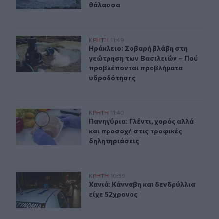
θάλασσα
Ηράκλειο: Σοβαρή βλάβη στη γεώτρηση των Βασιλειών
ΚΡΗΤΗ
11:49
Ηράκλειο: Σοβαρή βλάβη στη γεώτ
Ηράκλειο: Σοβαρή βλάβη στη
γεώτρηση των Βασιλειών – Πού
προβλέπονται προβλήματα
υδροδότησης
Πανηγύρια: Γλέντι, χορός αλλά και προσοχή στις τροφι
ΚΡΗΤΗ
11:40
Πανηγύρια: Γλέντι, χορός αλλά και
Πανηγύρια: Γλέντι, χορός αλλά
και προσοχή στις τροφικές
δηλητηριάσεις
Χανιά: Κάνναβη και δενδρύλλια είχε 52χρονος
ΚΡΗΤΗ
10:39
Χανιά: Κάνναβη και δενδρύλλια είχ
Χανιά: Κάνναβη και δενδρύλλια
είχε 52χρονος