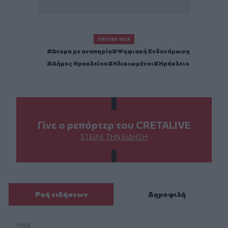
ΣΧΕΤΙΚΆ TAGS
Άτομα με αναπηρία
Ψηφιακή Ενδυνάμωση
Δήμος Ηρακλείου
Ηλικιωμένοι
Ηράκλειο
Γίνε ο ρεπόρτερ του CRETALIVE
ΣΤΕΊΛΕ ΤΗΝ ΕΊΔΗΣΗ
Ροή ειδήσεων
Δημοφιλή
11:59