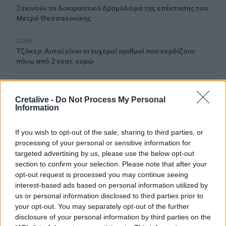
Ξεκινούν τα δοκιμαστικά δρομολόγια της επέκτασης του
Μετρό Θεσσαλονίκης
22:05
Τζόκερ: Αυτοί είναι οι τυχεροί αριθμοί που κερδίζουν
πάνω από 2 εκατ. ευρώ
21:56
Συρία: Βόμβα εξερράγη σε λεωφορείο κοντά στη
Cretalive -
Do Not Process My Personal
Δαμασκό – Τουλάχιστον 2 νεκροί και 13 τραυματίες
Information
21:43
If you wish to opt-out of the sale, sharing to third parties, or
Απίστευτο περιστατικό σε αγώνα μπέιζμπολ: Μπαστούνι
processing of your personal or sensitive information for
παίκτη εκτοξεύτηκε στις κερκίδες και τραυμάτισε θεατή
targeted advertising by us, please use the below opt-out
- Δείτε βίντεο
section to confirm your selection. Please note that after your
opt-out request is processed you may continue seeing
21:30
interest-based ads based on personal information utilized by
Γκουτέρες: Άμεσος τερματισμός των επιθέσεων κατά
us or personal information disclosed to third parties prior to
αμάχων σε Ουκρανία και Ρωσία
your opt-out. You may separately opt-out of the further
disclosure of your personal information by third parties on the
21:26