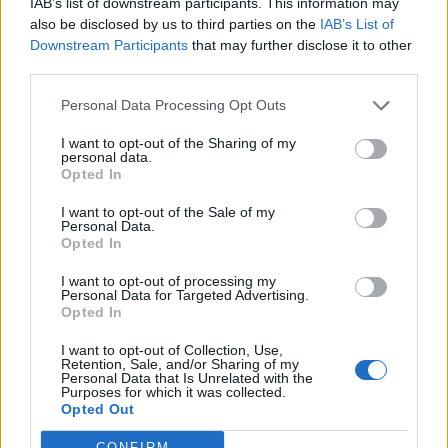
IAB’s list of downstream participants. This information may
Αδιάκοπες οι ροές μεταναστών στην Κρήτη: Νέα
also be disclosed by us to third parties on the
IAB’s List of
«καραβιά» στον Τσούτσουρα - Ανάμεσά τους γυναίκες
Downstream Participants
that may further disclose it to other
και μικρά παιδιά
third parties.
21:15
Personal Data Processing Opt Outs
Μουσική λαϊκή βραδιά στο Πάρκο Κνωσού την
Παρασκευή 7 Αυγούστου
I want to opt-out of the Sharing of my
personal data.
Opted In
ΠΕΡΙΣΣΟΤΕΡΑ
I want to opt-out of the Sale of my
Personal Data.
Opted In
I want to opt-out of processing my
Personal Data for Targeted Advertising.
Opted In
ΣΧΕΤΙΚA AΡΘΡΑ
I want to opt-out of Collection, Use,
Retention, Sale, and/or Sharing of my
Personal Data that Is Unrelated with the
Purposes for which it was collected.
Τραγωδία στην Εύβοια: Νεκρός 37χρονος μετά από τρο
ΚΡΗΤΗ
23:19
Opted Out
Τραγωδία στην Εύβοια: Νεκρός 37χ
Τραγωδία στην Εύβοια: Νεκρός
37χρονος μετά από τροχαίο με
CONFIRM