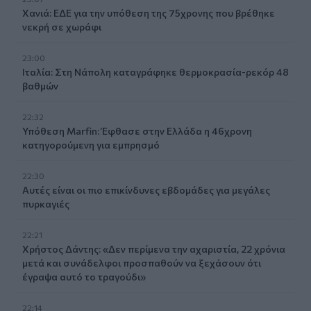
Χανιά: ΕΔΕ για την υπόθεση της 75χρονης που βρέθηκε
νεκρή σε χωράφι
23:00
Ιταλία: Στη Νάπολη καταγράφηκε θερμοκρασία-ρεκόρ 48
βαθμών
22:32
Υπόθεση Marfin: Έφθασε στην Ελλάδα η 46χρονη
κατηγορούμενη για εμπρησμό
22:30
Αυτές είναι οι πιο επικίνδυνες εβδομάδες για μεγάλες
πυρκαγιές
22:21
Χρήστος Δάντης: «Δεν περίμενα την αχαριστία, 22 χρόνια
μετά και συνάδελφοι προσπαθούν να ξεχάσουν ότι
έγραψα αυτό το τραγούδι»
22:14