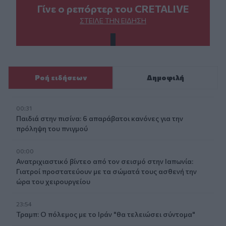
Γίνε ο ρεπόρτερ του CRETALIVE
ΣΤΕΊΛΕ ΤΗΝ ΕΊΔΗΣΗ
Ροή ειδήσεων
Δημοφιλή
00:31
Παιδιά στην πισίνα: 6 απαράβατοι κανόνες για την
πρόληψη του πνιγμού
00:00
Ανατριχιαστικό βίντεο από τον σεισμό στην Ιαπωνία:
Γιατροί προστατεύουν με τα σώματά τους ασθενή την
ώρα του χειρουργείου
23:54
Τραμπ: Ο πόλεμος με το Ιράν "θα τελειώσει σύντομα"