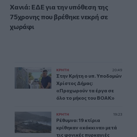
Χανιά: ΕΔΕ για την υπόθεση της
75χρονης που βρέθηκε νεκρή σε
χωράφι
ΚΡΗΤΗ
20:49
Στην Κρήτη ο υπ. Υποδομών
Χρίστος Δήμας:
«Προχωρούν τα έργα σε
όλο το μήκος του ΒΟΑΚ»
ΚΡΗΤΗ
19:23
Ρέθυμνο: 19 κτίρια
κρίθηκαν «κόκκινα» μετά
τις φονικές πυρκαγιές