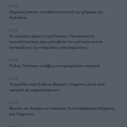
23:43
30χρονη έπεσε στη θάλασσα από την γέφυρα της
Χαλκίδας
23:32
Οι «μαύρες χήρες» της Ρωσίας: Παντρεύονται
νεοσύλλεκτους πριν μεταβούν στο μέτωπο για να
εισπράξουν τις «παχυλές» αποζημιώσεις
23:25
Ρόδος: Έσπασε ο κάβος και τραυμάτισε ναυτικό
23:19
Τραγωδία στην Εύβοια: Νεκρός 37χρονος μετά από
τροχαίο με αγριογούρουνο
23:09
Φωτιές σε Σκύρο και Λακωνία: Συνελήφθησαν 63χρονη
και 71χρονος
23:07