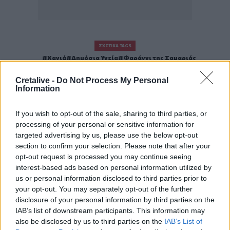
ΣΧΕΤΙΚΆ TAGS
Χανιά
Δημόσια Υγεία
Φαράγγι της Σαμαριάς
Φαράγγι Σαμαριάς
Κρήτη
Cretalive -
Do Not Process My Personal
Information
If you wish to opt-out of the sale, sharing to third parties, or
processing of your personal or sensitive information for
Γίνε ο ρεπόρτερ του CRETALIVE
targeted advertising by us, please use the below opt-out
ΣΤΕΊΛΕ ΤΗΝ ΕΊΔΗΣΗ
section to confirm your selection. Please note that after your
opt-out request is processed you may continue seeing
interest-based ads based on personal information utilized by
us or personal information disclosed to third parties prior to
your opt-out. You may separately opt-out of the further
disclosure of your personal information by third parties on the
Ροή ειδήσεων
Δημοφιλή
IAB’s list of downstream participants. This information may
also be disclosed by us to third parties on the
IAB’s List of