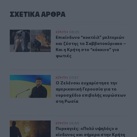
ΣΧΕΤΙΚA AΡΘΡΑ
Επικίνδυνο “κοκτέιλ” μελτεμιών και ζέστης το Σαββατοκ
ΚΡΗΤΗ
08:05
Επικίνδυνο “κοκτέιλ” μελτεμιών και
Επικίνδυνο “κοκτέιλ” μελτεμιών
και ζέστης το Σαββατοκύριακο –
Και η Κρήτη στο “κόκκινο” για
φωτιές
Ο Ζελένσκι ευχαρίστησε την αμερικανική Γερουσία για
ΚΡΗΤΗ
07:57
Ο Ζελένσκι ευχαρίστησε την αμερικ
Ο Ζελένσκι ευχαρίστησε την
αμερικανική Γερουσία για το
νομοσχέδιο επιβολής κυρώσεων
στη Ρωσία
Πυρκαγιές: «Πολύ υψηλός» ο κίνδυνος και σήμερα στην 
ΚΡΗΤΗ
06:55
Πυρκαγιές: «Πολύ υψηλός» ο κίνδυν
Πυρκαγιές: «Πολύ υψηλός» ο
κίνδυνος και σήμερα στην Κρήτη