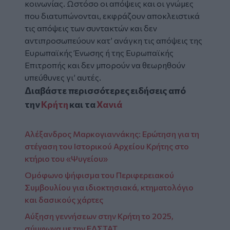
κοινωνίας. Ωστόσο οι απόψεις και οι γνώμες
που διατυπώνονται, εκφράζουν αποκλειστικά
τις απόψεις των συντακτών και δεν
αντιπροσωπεύουν κατ’ ανάγκη τις απόψεις της
Ευρωπαϊκής Ένωσης ή της Ευρωπαϊκής
Επιτροπής και δεν μπορούν να θεωρηθούν
υπεύθυνες γι’ αυτές.
Διαβάστε περισσότερες ειδήσεις από
την
Κρήτη
και τα
Χανιά
Αλέξανδρος Μαρκογιαννάκης: Ερώτηση για τη
στέγαση του Ιστορικού Αρχείου Κρήτης στο
κτήριο του «Ψυγείου»
Ομόφωνο ψήφισμα του Περιφερειακού
Συμβουλίου για ιδιοκτησιακά, κτηματολόγιο
και δασικούς χάρτες
Αύξηση γεννήσεων στην Κρήτη το 2025,
σύμφωνα με την ΕΛΣΤΑΤ