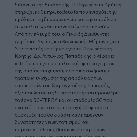
διάρκεια της διαδρομής. Η Περιφέρεια Κρήτης
στηρίζει κάθε πρωτοβουλία που ενισχύει την
πρόληψη, τη δημόσια υγεία και την ασφάλεια
των πολιτών και επισκεπτών του νησιού.»
Από την πλευρά του, ο Γενικός Διευθυντής
Δημόσιας Υγείας και Κοινωνικής Μέριμνας και
Συντονιστής του έργου για τη Περιφέρειας
Κρήτης, Δρ. Αντώνιος Παπαδάκης, ανέφερε:
«Πρόκειται για μια πιλοτική εφαρμογή μέσω
της οποίας επιχειρούμε να διερευνήσουμε
τρόπους ενίσχυσης της ασφάλειας των
επισκεπτών του Φαραγγιού της Σαμαριάς,
αξιοποιώντας τις δυνατότητες που προσφέρει
το έργο 5G-TERRA και οι υποδομές 5G που
αναπτύσσονται στην περιοχή. Οι φορητές
συσκευές που δοκιμάστηκαν παρέχουν
δυνατότητες γεωεντοπισμού και
παρακολούθησης βασικών παραμέτρων,
επιτρέποντας την έγκαιρη ενημέρωση σε