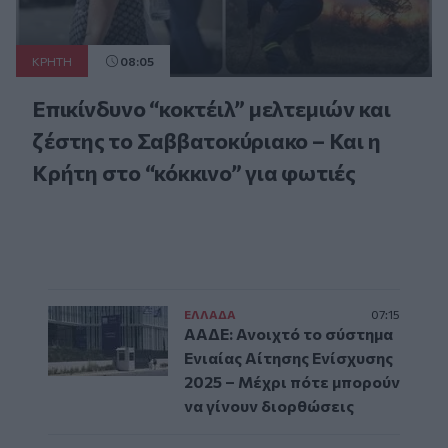
ΚΡΗΤΗ
08:05
Επικίνδυνο “κοκτέιλ” μελτεμιών και
ζέστης το Σαββατοκύριακο – Και η
Κρήτη στο “κόκκινο” για φωτιές
ΕΛΛAΔΑ
07:15
ΑΑΔΕ: Ανοιχτό το σύστημα
Ενιαίας Αίτησης Ενίσχυσης
2025 – Μέχρι πότε μπορούν
να γίνουν διορθώσεις