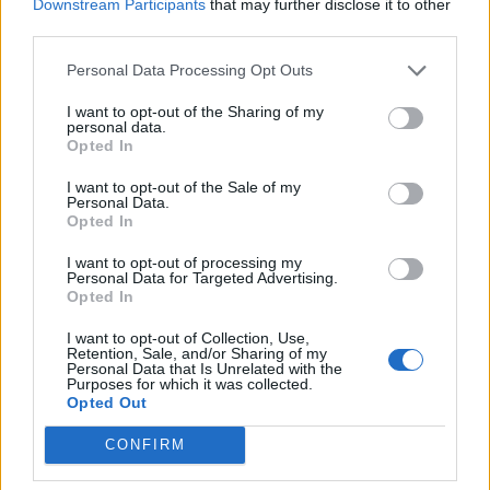
Downstream Participants
that may further disclose it to other
08:12
third parties.
Ελληνική Αναπτυξιακή Τράπεζα: Με «προίκα» 2 δισ. ευρώ
ανοίγει δρόμο για δάνεια έως 5 δισ. σε μικρομεσαίες
Personal Data Processing Opt Outs
08:05
I want to opt-out of the Sharing of my
Επικίνδυνο “κοκτέιλ” μελτεμιών και ζέστης το
personal data.
Σαββατοκύριακο – Και η Κρήτη στο “κόκκινο” για φωτιές
Opted In
I want to opt-out of the Sale of my
07:57
Personal Data.
Ο Ζελένσκι ευχαρίστησε την αμερικανική Γερουσία για
Opted In
το νομοσχέδιο επιβολής κυρώσεων στη Ρωσία
I want to opt-out of processing my
Personal Data for Targeted Advertising.
07:51
Opted In
Θεσσαλονίκη: Άγνωστοι τρύπησαν και δηλητηρίασαν
δέντρα στο κέντρο της πόλης
I want to opt-out of Collection, Use,
Retention, Sale, and/or Sharing of my
Personal Data that Is Unrelated with the
07:43
Purposes for which it was collected.
Φωτιά στο Πόρτο Γερμενό: Σκύλος επέστρεψε με
Opted Out
εγκαύματα στα πόδια στο σπίτι που τον φρόντιζαν
CONFIRM
07:36