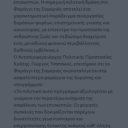
επισκεπτών. Η σημερινή πιλοτική δράση στο
Φαράγγι της Σαμαριάς αποτελεί ένα
χαρακτηριστικό παράδειγμα συνεργασίας
δημόσιων φορέων, επιστημονικής γνώσης και
καινοτομίας, με επίκεντρο την προστασία της
ανθρώπινης ζωής και τη βιώσιμη διαχείριση
ενός μοναδικού φυσικού περιβάλλοντος
διεθνούς εμβέλειας.»
Ο Αντιπεριφερειάρχης Πολιτικής Προστασίας
Κρήτης, Γιώργος Τσαπάκος, επεσήμανε ότι το
Φαράγγι της Σαμαριάς συγκαταλέγεται στα
ασφαλέστερα φαράγγια της Ευρώπης και
υπογράμμισε:
«Το πιλοτικό αυτό πρόγραμμα αξιολογείται με
γνώμονα την περαιτέρω ενίσχυση της
ασφάλειας των επισκεπτών. Οι φορητές
συσκευές που δοκιμάζονται παρέχουν
δυνατότητες γεωεντοπισμού και
ενεργοποίησης έκτακτης ανάγκης καθ’ όλη τη