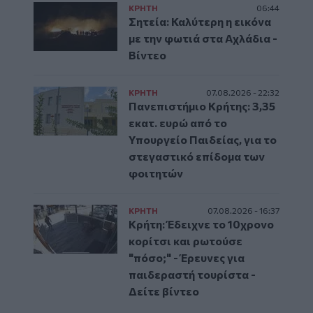
ΚΡΗΤΗ
06:44
Σητεία: Καλύτερη η εικόνα
με την φωτιά στα Αχλάδια -
Βίντεο
ΚΡΗΤΗ
07.08.2026 - 22:32
Πανεπιστήμιο Κρήτης: 3,35
εκατ. ευρώ από το
Υπουργείο Παιδείας, για το
στεγαστικό επίδομα των
φοιτητών
ΚΡΗΤΗ
07.08.2026 - 16:37
Κρήτη: Έδειχνε το 10χρονο
κορίτσι και ρωτούσε
"πόσο;" - Έρευνες για
παιδεραστή τουρίστα -
Δείτε βίντεο