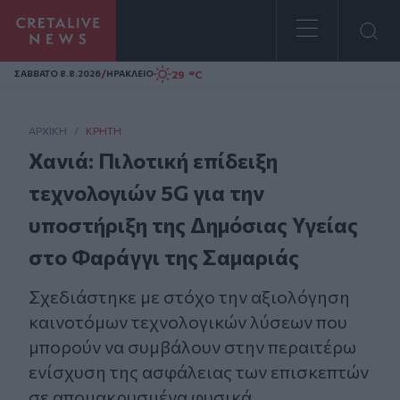
Homepage
/
29 °C
ΣAΒΒΑΤΟ 8.8.2026
ΗΡΑΚΛΕΙΟ
ΑΡΧΙΚΗ
/
ΚΡΉΤΗ
Χανιά: Πιλοτική επίδειξη
τεχνολογιών 5G για την
υποστήριξη της Δημόσιας Υγείας
στο Φαράγγι της Σαμαριάς
Σχεδιάστηκε με στόχο την αξιολόγηση
καινοτόμων τεχνολογικών λύσεων που
μπορούν να συμβάλουν στην περαιτέρω
ενίσχυση της ασφάλειας των επισκεπτών
σε απομακρυσμένα φυσικά