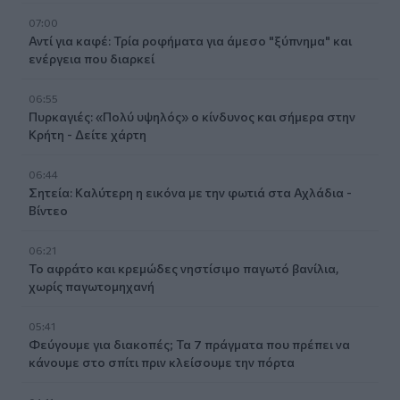
07:00
Αντί για καφέ: Τρία ροφήματα για άμεσο "ξύπνημα" και
ενέργεια που διαρκεί
06:55
Πυρκαγιές: «Πολύ υψηλός» ο κίνδυνος και σήμερα στην
Κρήτη - Δείτε χάρτη
06:44
Σητεία: Καλύτερη η εικόνα με την φωτιά στα Αχλάδια -
Βίντεο
06:21
Το αφράτο και κρεμώδες νηστίσιμο παγωτό βανίλια,
χωρίς παγωτομηχανή
05:41
Φεύγουμε για διακοπές; Τα 7 πράγματα που πρέπει να
κάνουμε στο σπίτι πριν κλείσουμε την πόρτα