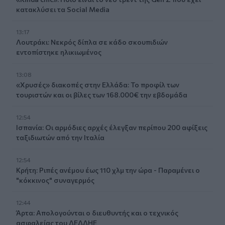
κατακλύσει τα Social Media
13:17
Λουτράκι: Νεκρός δίπλα σε κάδο σκουπιδιών
εντοπίστηκε ηλικιωμένος
13:08
«Χρυσές» διακοπές στην Ελλάδα: Το προφίλ των
τουριστών και οι βίλες των 168.000€ την εβδομάδα
12:54
Ισπανία: Οι αρμόδιες αρχές έλεγξαν περίπου 200 αφίξεις
ταξιδιωτών από την Ιταλία
12:54
Κρήτη: Ριπές ανέμου έως 110 χλμ την ώρα - Παραμένει ο
"κόκκινος" συναγερμός
12:44
Άρτα: Απολογούνται ο διευθυντής και ο τεχνικός
ασφαλείας του ΔΕΔΔΗΕ