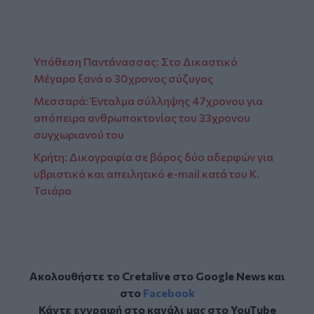
Υπόθεση Παντάνασσας: Στο Δικαστικό
Μέγαρο ξανά ο 30χρονος σύζυγος
Μεσσαρά: Ένταλμα σύλληψης 47χρονου για
απόπειρα ανθρωποκτονίας του 33χρονου
συγχωριανού του
Κρήτη: Δικογραφία σε βάρος δύο αδερφών για
υβριστικό και απειλητικό e-mail κατά του Κ.
Τσιάρα
Ακολουθήστε το Cretalive στο
Google News
και
στο
Facebook
Κάντε εγγραφή στο κανάλι μας στο
YouTube