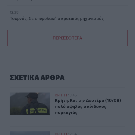
12:38
Τουρνάς: Σε επιφυλακή ο κρατικός μηχανισμός
ΠΕΡΙΣΣΟΤΕΡΑ
ΣΧΕΤΙΚA AΡΘΡΑ
Κρήτη: Και την Δευτέρα (10/08) πολύ υψηλός ο κίνδυνο
ΚΡΗΤΗ
13:45
Κρήτη: Και την Δευτέρα (10/08) πο
Κρήτη: Και την Δευτέρα (10/08)
πολύ υψηλός ο κίνδυνος
πυρκαγιάς
Κρήτη: Ριπές ανέμου έως 110 χλμ την ώρα - Παραμένει ο
ΚΡΗΤΗ
12:54