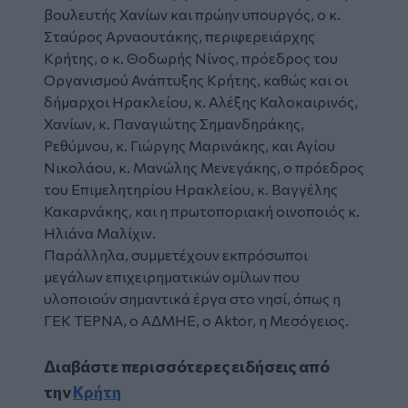
βουλευτής Χανίων και πρώην υπουργός, ο κ.
Σταύρος Αρναουτάκης, περιφερειάρχης
Κρήτης, ο κ. Θοδωρής Νίνος, πρόεδρος του
Οργανισμού Ανάπτυξης Κρήτης, καθώς και οι
δήμαρχοι Ηρακλείου, κ. Αλέξης Καλοκαιρινός,
Χανίων, κ. Παναγιώτης Σημανδηράκης,
Ρεθύμνου, κ. Γιώργης Μαρινάκης, και Αγίου
Νικολάου, κ. Μανώλης Μενεγάκης, ο πρόεδρος
του Επιμελητηρίου Ηρακλείου, κ. Βαγγέλης
Κακαρνάκης, και η πρωτοποριακή οινοποιός κ.
Ηλιάνα Μαλίχιν.
Παράλληλα, συμμετέχουν εκπρόσωποι
μεγάλων επιχειρηματικών ομίλων που
υλοποιούν σημαντικά έργα στο νησί, όπως η
ΓΕΚ ΤΕΡΝΑ, ο ΑΔΜΗΕ, ο Aktor, η Μεσόγειος.
Διαβάστε περισσότερες ειδήσεις από
την
Κρήτη