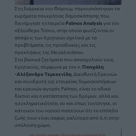
Στη διάρκεια του Φόρουμ, παρουσιάστηκαν τα
ευρήματα παγκρήτιας δημοσκόπησης που
διενήργησε η εταιρεία
Palmos Analysis
για τον
«Ελεύθερο Τύπο», στην οποία φωτίζονται οι
απόψεις των Κρητικών σχετικά με τα
προβλήματα, τις προσδοκίες και τις
προκλήσεις της Μεγαλονήσου.
Στα βασικά ζητήματα που απασχολούν τους
Κρητικούς, σύμφωνα με τον κ.
Πασχάλη
-Αλέξανδρο Τεμεκενίδη
, Διευθυντή Ερευνών
και συνιδρυτή της εταιρείας δημοσκοπήσεων
και ερευνών αγοράς Palmos, είναι το οδικό
δίκτυο και η κατάσταση των δρόμων, αλλά και
η εγκληματικότητα, αν και όπως τονίστηκε, οι
κάτοικοι του νησιού πιστεύουν ότι το επίπεδο
ζωής τους είναι σαφώς καλύτερο από ό,τι στην
υπόλοιπη χώρα.
Image