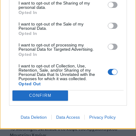
I want to opt-out of the Sharing of my
personal data.
Opted In
15:26
Οδήγηση με σαγιονάρες: Επιτρέπεται τελικά ή
I want to opt-out of the Sale of my
κινδυνεύεις με πρόστιμο;
Personal Data.
Opted In
15:03
I want to opt-out of processing my
Σκέρτσος: Από τον Δεκέμβριο του 2018 έως τον
Personal Data for Targeted Advertising.
Δεκέμβριο του 2025 οι καταθέσεις φυσικών προσώπων
Opted In
αυξήθηκαν από 106,4 δισ. ευρώ σε 148,7 δισ. ευρώ
I want to opt-out of Collection, Use,
Retention, Sale, and/or Sharing of my
14:58
Personal Data that Is Unrelated with the
Η Ελληνική Ολυμπιακή Επιτροπή ξεκινά τον καθαρισμό
Purposes for which it was collected.
των μαρμάρων του Παναθηναϊκού Σταδίου
Opted Out
CONFIRM
14:45
POS και ταμειακές: βαριά πρόστιμα για όσους δε
συμμορφώνονται
Data Deletion
Data Access
Privacy Policy
14:39
To Moonlight Serenade στο καφέ του Αρχαιολογικού
Μουσείου Χανίων