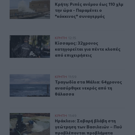
Κρήτη: Ριπές ανέμου έως 110 χλμ τη
Κρήτη: Ριπές ανέμου έως 110 χλμ
την ώρα - Παραμένει ο
"κόκκινος" συναγερμός
Κίσσαμος: 32χρονος κατηγορείται για πέντε κλοπές από
ΚΡΗΤΗ
12:15
Κίσσαμος: 32χρονος κατηγορείται γ
Κίσσαμος: 32χρονος
κατηγορείται για πέντε κλοπές
από επιχειρήσεις
Τραγωδία στα Μάλια: 64χρονος ανασύρθηκε νεκρός απ
ΚΡΗΤΗ
11:59
Τραγωδία στα Μάλια: 64χρονος αν
Τραγωδία στα Μάλια: 64χρονος
ανασύρθηκε νεκρός από τη
θάλασσα
Ηράκλειο: Σοβαρή βλάβη στη γεώτρηση των Βασιλειών
ΚΡΗΤΗ
11:49
Ηράκλειο: Σοβαρή βλάβη στη γεώτ
Ηράκλειο: Σοβαρή βλάβη στη
γεώτρηση των Βασιλειών – Πού
προβλέπονται προβλήματα