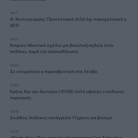
14:17
Θ. Κοντογεώργης: Προεκλογική αλλά όχι παροχολογική η
ΔΕΘ
14:01
Άντριου: Μυστικό σχέδιο για βασιλική κηδεία όταν
πεθάνει, παρά την αποκαθήλωση
13:53
Σε ετοιμότητα η πυροσβεστική στη Λέσβο
13:45
Κρήτη: Και την Δευτέρα (10/08) πολύ υψηλός ο κίνδυνος
πυρκαγιάς
13:38
Σκιάθος: Ανήλικος κατήγγειλε 17χρονο για βιασμό
13:25
«Kinda chic»: Ποιο είναι το νέο τρεντ της Gen Z που έχει