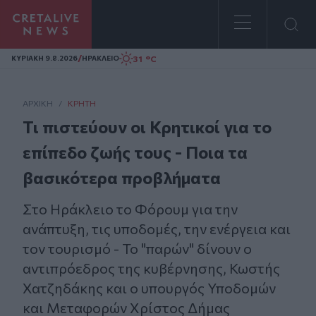
Homepage
/
31 °C
ΚΥΡΙΑΚΗ 9.8.2026
ΗΡΑΚΛΕΙΟ
ΑΡΧΙΚΗ
/
ΚΡΉΤΗ
Τι πιστεύουν οι Κρητικοί για το
επίπεδο ζωής τους - Ποια τα
βασικότερα προβλήματα
Στο Ηράκλειο το Φόρουμ για την
ανάπτυξη, τις υποδομές, την ενέργεια και
τον τουρισμό - To "παρών" δίνουν ο
αντιπρόεδρος της κυβέρνησης, Κωστής
Χατζηδάκης και ο υπουργός Υποδομών
και Μεταφορών Χρίστος Δήμας