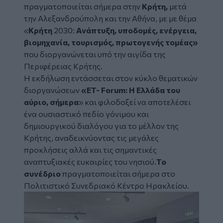
πραγματοποιείται σήμερα στην
Κρήτη
,
μετά
την Αλεξανδρούπολη και την Αθήνα, με
με θέμα
«
Κρήτη
2030:
Ανάπτυξη, υποδομές, ενέργεια,
βιομηχανία, τουρισμός, πρωτογενής τομέας»
που διοργανώνεται υπό την αιγίδα της
Περιφέρειας Κρήτης.
Η εκδήλωση εντάσσεται στον κύκλο θεματικών
διοργανώσεων
«ET- Forum: Η Ελλάδα του
αύριο, σήμερα
» και φιλοδοξεί να αποτελέσει
ένα ουσιαστικό πεδίο γόνιμου και
δημιουργικού διαλόγου για το μέλλον της
Κρήτης, αναδεικνύοντας τις μεγάλες
προκλήσεις αλλά και τις σημαντικές
αναπτυξιακές ευκαιρίες του νησιού.
Το
συνέδριο
πραγματοποιείται σήμερα στο
Πολιτιστικό Συνεδριακό Κέντρο Ηρακλείου.
Image