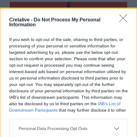
Γίνε ο ρεπόρτερ του CRETALIVE
Cretalive -
Do Not Process My Personal
Information
ΣΤΕΊΛΕ ΤΗΝ ΕΊΔΗΣΗ
If you wish to opt-out of the sale, sharing to third parties, or
processing of your personal or sensitive information for
targeted advertising by us, please use the below opt-out
section to confirm your selection. Please note that after your
Ροή ειδήσεων
Δημοφιλή
opt-out request is processed you may continue seeing
interest-based ads based on personal information utilized by
us or personal information disclosed to third parties prior to
16:06
your opt-out. You may separately opt-out of the further
Έβρος: Πυρκαγιά στη Γιαννούλη Σουφλίου -
disclosure of your personal information by third parties on the
Κινητοποιήθηκαν εναέρια μέσα
IAB’s list of downstream participants. This information may
also be disclosed by us to third parties on the
IAB’s List of
15:57
Downstream Participants
that may further disclose it to other
Ζελένσκι: Περισσότεροι από 50.000 Βορειοκορεάτες
third parties.
στρατιώτες θα αναπτυχθούν στη Ρωσία
Personal Data Processing Opt Outs
15:35
«Τα λουλούδια μιλούν» του Βασίλη Ξημέρη