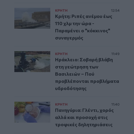
ΚΡΗΤΗ
12:54
Κρήτη: Ριπές ανέμου έως
110 χλμ την ώρα -
Παραμένει ο "κόκκινος"
συναγερμός
ΚΡΗΤΗ
11:49
Ηράκλειο: Σοβαρή βλάβη
στη γεώτρηση των
Βασιλειών – Πού
προβλέπονται προβλήματα
υδροδότησης
ΚΡΗΤΗ
11:40
Πανηγύρια: Γλέντι, χορός
αλλά και προσοχή στις
τροφικές δηλητηριάσεις