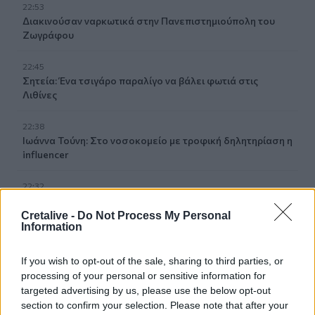
22:53
Διακινούσαν ναρκωτικά στην Πανεπιστημιούπολη του
Ζωγράφου
22:45
Σητεία: Ένα τσιγάρο παραλίγο να βάλει φωτιά στις
Λιθίνες
22:38
Ιωάννα Τούνη: Στο νοσοκομείο με τροφική δηλητηρίαση η
influencer
22:32
Νέο χτύπημα στα Στενά του Ορμούζ: Βλήμα έπληξε
πλοίο κοντά στο Khasab του Ομάν
Cretalive -
Do Not Process My Personal
Information
22:27
Παράνοια σε γάμο στη Μαδέρα: Νόμιζαν ότι
If you wish to opt-out of the sale, sharing to third parties, or
παντρεύονται ο Κριστιάνο Ρονάλντο με την Χεορχίνα -
processing of your personal or sensitive information for
Βίντεο
targeted advertising by us, please use the below opt-out
section to confirm your selection. Please note that after your