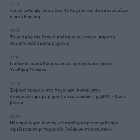
23:31
Ολική έκλειψη ηλίου: Στις 12 Αυγούστου θα σκοτεινιάσει
η μισή Ευρώπη
23:21
Τουρισμός: Με θετικό πρόσημο έως τώρα, παρά τα
σκαμπανεβάσματα, η χρονιά
23:15
Ιταλία-Ισπανία: Κλιμακώνεται η σύγκρουση για τη
Συνθήκη Σένγκεν
23:09
Σοβαρό τροχαίο στο Λαγονήσι: Αυτοκίνητο
συγκρούστηκε με μηχανή αστυνομικών της ΔΙΑΣ - Δείτε
βίντεο
22:59
Νέα πρόκληση Φιντάν: «Η σταθερότητα στην Κύπρο
οφείλεται στην παρουσία Τούρκων στρατιωτών»