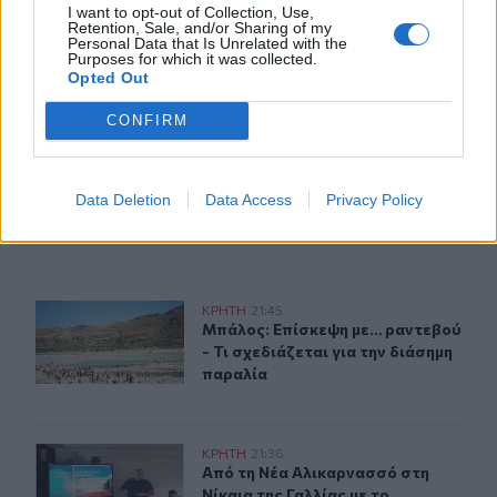
I want to opt-out of Collection, Use,
Σητεία: Ένα τσιγάρο παραλίγο να βάλει φωτιά στις Λιθί
ΚΡΗΤΗ
22:45
Retention, Sale, and/or Sharing of my
Personal Data that Is Unrelated with the
Σητεία: Ένα τσιγάρο παραλίγο να βά
Σητεία: Ένα τσιγάρο παραλίγο να
Purposes for which it was collected.
βάλει φωτιά στις Λιθίνες
Opted Out
CONFIRM
Νέα διοίκηση για το Κέντρο Κρητικής Λογοτεχνίας
ΚΡΗΤΗ
21:56
Νέα διοίκηση για το Κέντρο Κρητικ
Νέα διοίκηση για το Κέντρο
Data Deletion
Data Access
Privacy Policy
Κρητικής Λογοτεχνίας
Μπάλος: Επίσκεψη με… ραντεβού - Τι σχεδιάζεται για τ
ΚΡΗΤΗ
21:45
Μπάλος: Επίσκεψη με… ραντεβού - Τ
Μπάλος: Επίσκεψη με… ραντεβού
- Τι σχεδιάζεται για την διάσημη
παραλία
Από τη Νέα Αλικαρνασσό στη Νίκαια της Γαλλίας με το 
ΚΡΗΤΗ
21:36
Από τη Νέα Αλικαρνασσό στη Νίκαια
Από τη Νέα Αλικαρνασσό στη
Νίκαια της Γαλλίας με το