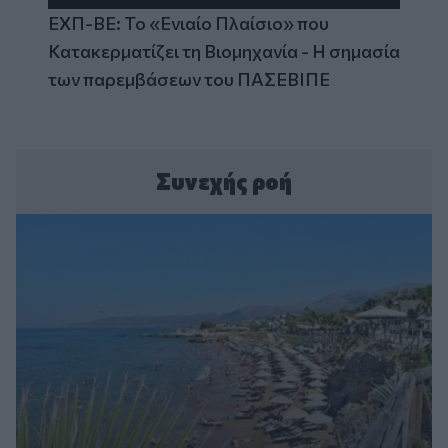
ΕΧΠ-ΒΕ: Το «Ενιαίο Πλαίσιο» που
Κατακερματίζει τη Βιομηχανία - Η σημασία
των παρεμβάσεων του ΠΑΣΕΒΙΠΕ
Συνεχής ροή