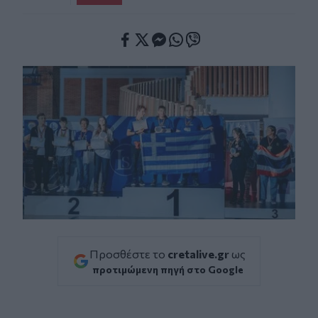
Facebook
Twitter
Messenger
Whatsapp
Viber
Προσθέστε το
cretalive.gr
ως
προτιμώμενη πηγή στο Google