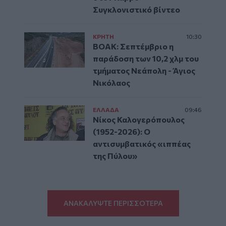
Συγκλονιστικό βίντεο
ΚΡΗΤΗ
10:30
ΒΟΑΚ: Σεπτέμβριο η
παράδοση των 10,2 χλμ του
τμήματος Νεάπολη - Άγιος
Νικόλαος
ΕΛΛAΔΑ
09:46
Νίκος Καλογερόπουλος
(1952-2026): O
αντισυμβατικός «ιππέας
της Πύλου»
ΑΝΑΚΑΛΥΨΤΕ ΠΕΡΙΣΣΟΤΕΡΑ