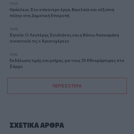
11:50
Ηράκλειο: Στο επίκεντρο έργα, Βικελαία και «έξυπνη
πόλη» στη Δημοτική Επιτροπή
11:49
Σητεία: Ο Λευτέρης Σουλτάτος και η Βάσω Λασκαράκη
συναντούν τις « Χρυσοχέρες»
11:45
Εκδήλωση τιμής και μνήμης για τους 35 Εθνομάρτυρες στο
Σάρχο
ΠΕΡΙΣΣΟΤΕΡΑ
ΣΧΕΤΙΚA AΡΘΡΑ