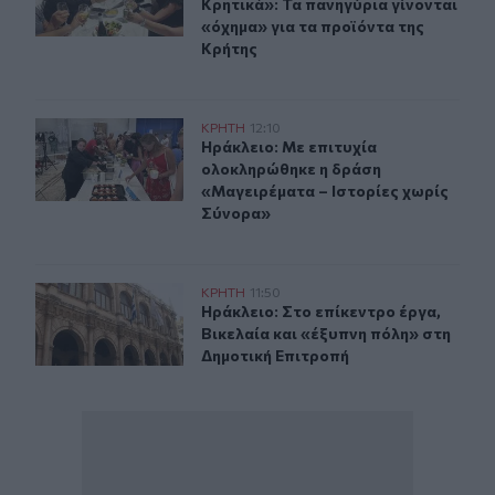
Κρητικά»: Τα πανηγύρια γίνονται
«όχημα» για τα προϊόντα της
Κρήτης
Ηράκλειο: Με επιτυχία ολοκληρώθηκε η δράση «Μαγειρ
ΚΡΗΤΗ
12:10
Ηράκλειο: Με επιτυχία ολοκληρώθη
Ηράκλειο: Με επιτυχία
ολοκληρώθηκε η δράση
«Μαγειρέματα – Ιστορίες χωρίς
Σύνορα»
Ηράκλειο: Συνεδριάζει την Τρίτη η Δημοτική Επιτροπή - 
ΚΡΗΤΗ
11:50
Ηράκλειο: Στο επίκεντρο έργα, Βικ
Ηράκλειο: Στο επίκεντρο έργα,
Βικελαία και «έξυπνη πόλη» στη
Δημοτική Επιτροπή