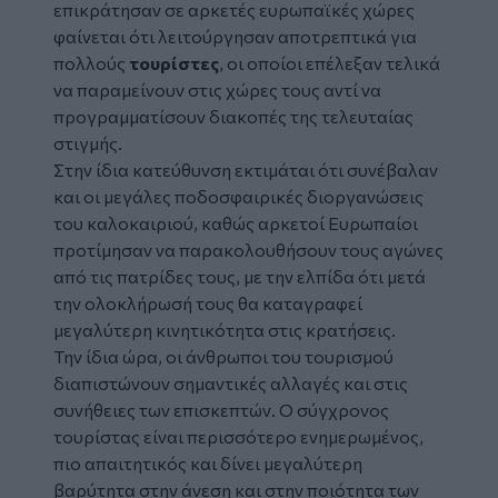
επικράτησαν σε αρκετές ευρωπαϊκές χώρες
φαίνεται ότι λειτούργησαν αποτρεπτικά για
πολλούς
τουρίστες
, οι οποίοι επέλεξαν τελικά
να παραμείνουν στις χώρες τους αντί να
προγραμματίσουν διακοπές της τελευταίας
στιγμής.
Στην ίδια κατεύθυνση εκτιμάται ότι συνέβαλαν
και οι μεγάλες ποδοσφαιρικές διοργανώσεις
του καλοκαιριού, καθώς αρκετοί Ευρωπαίοι
προτίμησαν να παρακολουθήσουν τους αγώνες
από τις πατρίδες τους, με την ελπίδα ότι μετά
την ολοκλήρωσή τους θα καταγραφεί
μεγαλύτερη κινητικότητα στις κρατήσεις.
Την ίδια ώρα, οι άνθρωποι του τουρισμού
διαπιστώνουν σημαντικές αλλαγές και στις
συνήθειες των επισκεπτών. Ο σύγχρονος
τουρίστας είναι περισσότερο ενημερωμένος,
πιο απαιτητικός και δίνει μεγαλύτερη
βαρύτητα στην άνεση και στην ποιότητα των