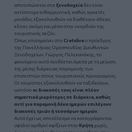
αποτυπώνεται στα
ξενοδοχεία
δεν είναι
αντίστοιχα ενθαρρυντική, καθώς αρκετές
μονάδες εξακολουθούν να διαθέτουν άδειες
κλίνες ακόμη και μέσα στην «καρδιά» της
τουριστικής σεζόν.
Όπως επισημαίνει στο
Cretalive
ο πρόεδρος
της Πανελλήνιας Ομοσπονδίας Διευθυντών
Ξενοδοχείων, Γιώργος Πελεκανάκης, το
φαινόμενο αυτό συνδέεται άμεσα με τη μείωση
της μέσης διάρκειας παραμονής των
επισκτπτών στους τουριστικούς προορισμούς.
Οι τουρίστες εξακολουθούν να ταξιδεύουν,
ωστόσο
οι διακοπές τους είναι πλέον
σημαντικά μικρότερες σε διάρκεια, καθώς
αντί για παραμονή δέκα ημερών επιλέγουν
διακοπές τριών ή τεσσάρων ημερών
.
Αυτό έχει ως αποτέλεσμα να καταγράφονται
υψηλοί αριθμοί αφίξεων στην
Κρήτη
χωρίς,