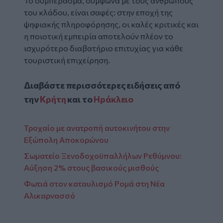
Το συμπέρασμα, σύμφωνα με τους ανθρώπους
του κλάδου, είναι σαφές: στην εποχή της
ψηφιακής πληροφόρησης, οι καλές κριτικές και
η ποιοτική εμπειρία αποτελούν πλέον το
ισχυρότερο διαβατήριο επιτυχίας για κάθε
τουριστική επιχείρηση.
Διαβάστε περισσότερες ειδήσεις από
την
Κρήτη
και το
Ηράκλειο
Τροχαίο με ανατροπή αυτοκινήτου στην
Εξώπολη Αποκορώνου
Σωματείο Ξενοδοχοϋπαλλήλων Ρεθύμνου:
Αύξηση 2% στους βασικούς μισθούς
Φωτιά στον καταυλισμό Ρομά στη Νέα
Αλικαρνασσό