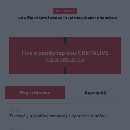
ΣΧΕΤΙΚΆ TAGS
Αφίξεις
Ξενοδοχεία
Τουρίστες
Κρήτη
Ηράκλειο
Γίνε ο ρεπόρτερ του CRETALIVE
ΣΤΕΊΛΕ ΤΗΝ ΕΊΔΗΣΗ
Ροή ειδήσεων
Δημοφιλή
13:38
Συνταγή για γαρίδες tempura με κρούστα καρύδας
13:35