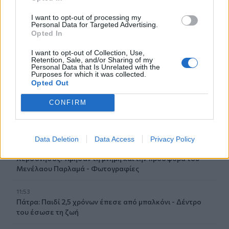
I want to opt-out of processing my
12:20
Personal Data for Targeted Advertising.
«Ακούμε, Τρώμε και Πίνουμε Κρητικά»: Τα πανηγύρια
Opted In
γίνονται «όχημα» για τα προϊόντα της Κρήτης
I want to opt-out of Collection, Use,
Retention, Sale, and/or Sharing of my
12:17
Personal Data that Is Unrelated with the
Λ. Μενδώνη για Ν. Καλογερόπουλο: Υπηρέτησε την τέχνη
Purposes for which it was collected.
«με αφοσίωση, ήθος και ανιδιοτέλεια»
Opted Out
CONFIRM
12:10
Ηράκλειο: Με επιτυχία ολοκληρώθηκε η δράση
«Μαγειρέματα – Ιστορίες χωρίς Σύνορα»
Data Deletion
Data Access
Privacy Policy
12:02
Χερσόνησος: Τίμησαν τη μνήμη και την προσφορά του
Μενέλαου Παρλαμά - Φωτογραφίες
11:53
Πάτρα: Παιδί 2,5 χρόνων έπεσε από μπαλκόνι - Δέντρο
του έσωσε τη ζωή