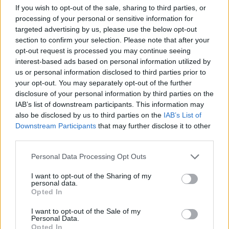
ήδη την Κρήτη" λέει ο Κικίλιας
If you wish to opt-out of the sale, sharing to third parties, or
processing of your personal or sensitive information for
targeted advertising by us, please use the below opt-out
12:49
Αφροδίτη Νέστορα: Η σπαρακτική ανάρτηση για τη
section to confirm your selection. Please note that after your
μητέρα της που χάθηκε στην εμπρηστική επίθεση
opt-out request is processed you may continue seeing
interest-based ads based on personal information utilized by
us or personal information disclosed to third parties prior to
12:42
your opt-out. You may separately opt-out of the further
Μαρινάκης για Αλ. Τσίπρα: Η συλλογική μνήμη δεν σβήνει
τόσο εύκολα όσο εκείνος πιστεύει
disclosure of your personal information by third parties on the
IAB’s list of downstream participants. This information may
also be disclosed by us to third parties on the
IAB’s List of
12:41
Downstream Participants
that may further disclose it to other
Κικίλιας: «Έρχονται 420 νέες προσλήψεις στο Λιμενικό
third parties.
Σώμα»
Personal Data Processing Opt Outs
12:34
Νέο ρεκόρ για την "Οδύσσεια" - Η πιο επιτυχημένη ταινία
I want to opt-out of the Sharing of my
του Νόλαν
personal data.
Opted In
12:22
I want to opt-out of the Sale of my
Φωτιά στον Κουβαρά: Καλύτερη η εικόνα, συνεχίζεται η
Personal Data.
μάχη με τις εστίες - Βίντεο & φωτογραφίες
Opted In