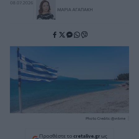
08.07.2026
ΜΑΡΊΑ ΑΓΑΠΆΚΗ
Facebook
Twitter
Messenger
Whatsapp
Viber
Photo Credits: @intime
Προσθέστε το
cretalive.gr
ως