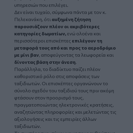
υπηρεσιών που επιλέγει.
Δεν είναι τυχαίο, σύμφωνα πάντα με τον κ.
Πελεκανάκη, ότι
αυξημένη ζήτηση
παρουσιάζουν πλέον οι ακριβότερες
κατηγορίες δωματίων,
ενώ ολοένα και
περισσότεροι επισκέπτες
επιλέγουν τη
μεταφορά τους από και προς το αεροδρόμιο
με μίνι βαν
, αποφεύγοντας τα λεωφορεία και
δίνοντας βάση στην άνεση
.
Παράλληλα, το διαδίκτυο παίζει πλέον
καθοριστικό ρόλο στις αποφάσεις των
ταξιδιωτών. Οι επισκέπτες οργανώνουν το
σύνολο σχεδόν του ταξιδιού τους πριν ακόμη
φτάσουν στον προορισμό τους,
πραγματοποιώντας ηλεκτρονικές κρατήσεις,
αναζητώντας πληροφορίες και μελετώντας τις
αξιολογήσεις και τις εμπειρίες άλλων
ταξιδιωτών.