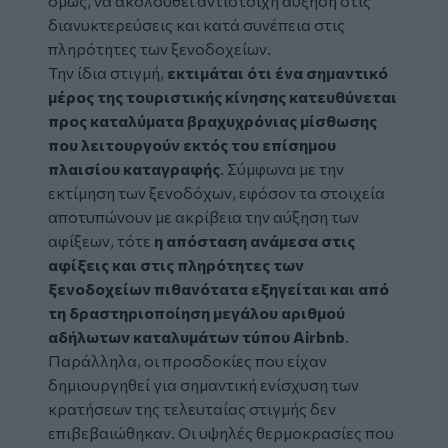
όμως, να ακολουθεί αντίστοιχη αύξηση στις
διανυκτερεύσεις και κατά συνέπεια στις
πληρότητες των ξενοδοχείων.
Την ίδια στιγμή,
εκτιμάται ότι ένα σημαντικό
μέρος της τουριστικής κίνησης κατευθύνεται
προς καταλύματα βραχυχρόνιας μίσθωσης
που λειτουργούν
εκτός
του επίσημου
πλαισίου καταγραφής
. Σύμφωνα με την
εκτίμηση των ξενοδόχων, εφόσον τα στοιχεία
αποτυπώνουν με ακρίβεια την αύξηση των
αφίξεων, τότε
η απόσταση ανάμεσα στις
αφίξεις και στις πληρότητες των
ξενοδοχείων πιθανότατα εξηγείται και από
τη δραστηριοποίηση μεγάλου αριθμού
αδήλωτων
καταλυμάτων τύπου
Airbnb
.
Παράλληλα, οι προσδοκίες που είχαν
δημιουργηθεί για σημαντική ενίσχυση των
κρατήσεων της τελευταίας στιγμής δεν
επιβεβαιώθηκαν. Οι υψηλές θερμοκρασίες που