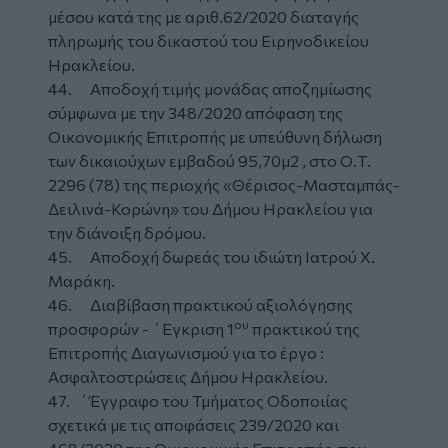
μέσου κατά της με αριθ.62/2020 διαταγής
πληρωμής του δικαστού του Ειρηνοδικείου
Ηρακλείου.
44. Αποδοχή τιμής μονάδας αποζημίωσης
σύμφωνα με την 348/2020 απόφαση της
Οικονομικής Επιτροπής με υπεύθυνη δήλωση
των δικαιούχων εμβαδού 95,70μ2 , στο Ο.Τ.
2296 (78) της περιοχής «Θέρισος-Μασταμπάς-
Δειλινά-Κορώνη» του Δήμου Ηρακλείου για
την διάνοιξη δρόμου.
45. Αποδοχή δωρεάς του ιδιώτη Ιατρού Χ.
Μαράκη.
46. Διαβίβαση πρακτικού αξιολόγησης
ου
προσφορών - ΄Εγκριση 1
πρακτικού της
Επιτροπής Διαγωνισμού για το έργο :
Ασφαλτοστρώσεις Δήμου Ηρακλείου.
47. ΄Έγγραφο του Τμήματος Οδοποιίας
σχετικά με τις αποφάσεις 239/2020 και