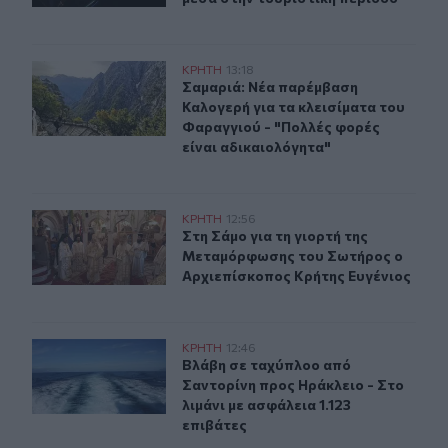
Σαμαριά: Νέα παρέμβαση Καλογερή για τα κλεισίματα τ
ΚΡΗΤΗ
13:18
Σαμαριά: Νέα παρέμβαση Καλογερή γ
Σαμαριά: Νέα παρέμβαση
Καλογερή για τα κλεισίματα του
Φαραγγιού - "Πολλές φορές
είναι αδικαιολόγητα"
Στη Σάμο για τη γιορτή της Μεταμόρφωσης του Σωτήρο
ΚΡΗΤΗ
12:56
Στη Σάμο για τη γιορτή της Μεταμ
Στη Σάμο για τη γιορτή της
Μεταμόρφωσης του Σωτήρος ο
Αρχιεπίσκοπος Κρήτης Ευγένιος
Βλάβη σε ταχύπλοο από Σαντορίνη προς Ηράκλειο - Στο 
ΚΡΗΤΗ
12:46
Βλάβη σε ταχύπλοο από Σαντορίνη π
Βλάβη σε ταχύπλοο από
Σαντορίνη προς Ηράκλειο - Στο
λιμάνι με ασφάλεια 1.123
επιβάτες