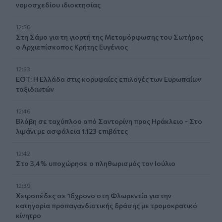
νομοσχεδίου ιδιοκτησίας
12:56
Στη Σάμο για τη γιορτή της Μεταμόρφωσης του Σωτήρος
ο Αρχιεπίσκοπος Κρήτης Ευγένιος
12:53
ΕΟΤ: Η Ελλάδα στις κορυφαίες επιλογές των Ευρωπαίων
ταξιδιωτών
12:46
Βλάβη σε ταχύπλοο από Σαντορίνη προς Ηράκλειο - Στο
λιμάνι με ασφάλεια 1.123 επιβάτες
12:42
Στο 3,4% υποχώρησε ο πληθωρισμός τον Ιούλιο
12:39
Xειροπέδες σε 16χρονο στη Φλωρεντία για την
κατηγορία προπαγανδιστικής δράσης με τρομοκρατικό
κίνητρο