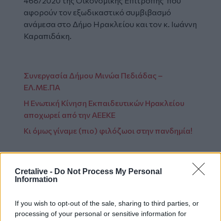
468/2020 της Οικονομικής Επιτροπής που
αφορούν τον εξωδικαστικό συμβιβασμό
ανάμεσα στο Δήμο Ηρακλείου και τον κ. Ιωάννη
Καραπιδάκη.
Συνεργασία Δήμου Μινώα Πεδιάδας –
ΕΛ.ΜΕ.ΠΑ
Η Ενωτική Κίνηση Εκπαιδευτικών Ηρακλείου
αποχωρεί από την ΑΕΕΚΕ
Κι όμως γίναμε (πιο) φιλόζωοι στην πανδημία!
Cretalive -
Do Not Process My Personal
Information
Ακολουθήστε το Cretalive στο
Google News
και
στο
Facebook
If you wish to opt-out of the sale, sharing to third parties, or
Κάντε εγγραφή στο κανάλι μας στο
YouTube
processing of your personal or sensitive information for