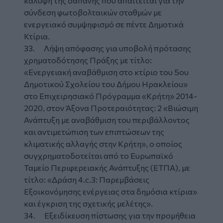
κάλυψη της δαπάνης που απαιτείται για την
σύνδεση φωτοβολταικών σταθμών με
ενεργειακό συμψηφισμό σε πέντε Δημοτικά
Κτίρια.
33. Λήψη απόφασης για υποβολή πρότασης
χρηματοδότησης Πράξης με τίτλο:
«Ενεργειακή αναβάθμιση στο κτίριο του 5ου
Δημοτικού Σχολείου του Δήμου Ηρακλείου»
στο Επιχειρησιακό Πρόγραμμα «Κρήτη» 2014-
2020, στον Άξονα Προτεραιότητας: 2 «Βιώσιμη
Ανάπτυξη με αναβάθμιση του περιβάλλοντος
και αντιμετώπιση των επιπτώσεων της
κλιματικής αλλαγής στην Κρήτη», ο οποίος
συγχρηματοδοτείται από το Ευρωπαϊκό
Ταμείο Περιφερειακής Ανάπτυξης (ΕΤΠΑ), με
τίτλο: «Δράση 4.c.3: Παρεμβάσεις
Εξοικονόμησης ενέργειας στα δημόσια κτίρια»
και έγκριση της σχετικής μελέτης».
34. Εξειδίκευση πίστωσης για την προμήθεια