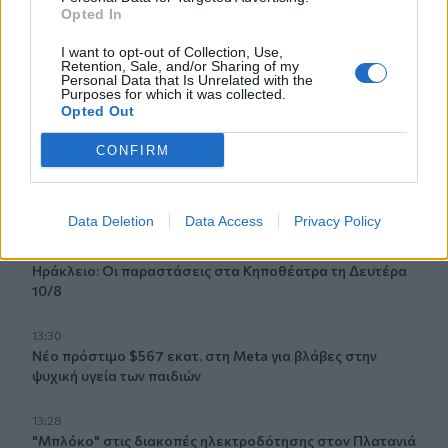
Opted In
Γίνε ο ρεπόρτερ του CRETALIVE
I want to opt-out of Collection, Use,
Retention, Sale, and/or Sharing of my
ΣΤΕΊΛΕ ΤΗΝ ΕΊΔΗΣΗ
Personal Data that Is Unrelated with the
Purposes for which it was collected.
Opted Out
CONFIRM
Ροή ειδήσεων
Δημοφιλή
Data Deletion
Data Access
Privacy Policy
13:35
Ηράκλειο: Οι παραστάσεις στα Κηποθέατρα τη Δευτέρα
10/8
13:30
Νέο πρόστιμο $567 εκατ. στη Meta για βλάβες στην
ψυχική υγεία των παιδιών
13:28
"Μπλόκο" στις διακοπές ηλεκτροδότησης στον Πλατανιά