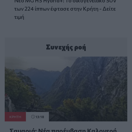
Νέο MG HS Hybrid+: Το οικογενειακό SUV
των 224 ίππων έφτασε στην Κρήτη - Δείτε
τιμή
Συνεχής ροή
ΚΡΗΤΗ
13:18
Σαμαριά: Νέα παρέμβαση Καλογερή