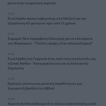
μέσα στην τουριστική περίοδο
13:22
Συνελήφθη πρώην κυβερνήτης στο Μεξικό για την
εξαφάνιση 43 φοιτητών πριν από 12 χρόνια
13:18
Σαμαριά: Νέα παρέμβαση Καλογερή για τα κλεισίματα
του Φαραγγιού - "Πολλές φορές είναι αδικαιολόγητα"
13:13
Συνελήφθη στη Γερμανία ένας από τους εκτελεστές της
«Greek Mafia» - Κατηγορείται και για τη δολοφονία
Ζαμπούνη
13:03
Κρητικές γεύσεις και μουσική παράδοση σε μια
ξεχωριστή βραδιά στο Αβδού
13:03
Αργεντινή: Επεισόδια μετά το τέλος κινητοποίησης κατά