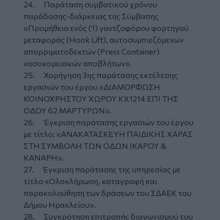
24. Παράταση συμβατικού χρόνου
παράδοσης-διάρκειας της Σύμβασης
«Προμήθεια ενός (1) γαντζοφόρου φορτηγού
μεταφοράς (Ηοοk Lift), αυτοσυμπιεζόμενων
απορριματοδεκτών (Press Container)
νοσοκομειακών αποβλήτων».
25. Χορήγηση 3ης παράτασης εκτέλεσης
εργασιών του έργου «ΔΙΑΜΟΡΦΩΣΗ
ΚΟΙΝΟΧΡΗΣΤΟΥ ΧΩΡΟΥ ΚΧ1214 ΕΠΙ ΤΗΣ
ΟΔΟΥ 62 ΜΑΡΤΥΡΩΝ».
26. Έγκριση παράτασης εργασιών του έργου
με τίτλο: «ΑΝΑΚΑΤΑΣΚΕΥΗ ΠΑΙΔΙΚΗΣ ΧΑΡΑΣ
ΣΤΗ ΣΥΜΒΟΛΗ ΤΩΝ ΟΔΩΝ ΙΚΑΡΟΥ &
ΚΑΝΑΡΗ».
27. Έγκριση παράτασης της υπηρεσίας με
τίτλο «Ολοκλήρωση, καταγραφή και
παρακολούθηση των δράσεων του ΣΔΑΕΚ του
Δήμου Ηρακλείου».
28. Συγκρότηση επιτροπής διαγωνισμού του