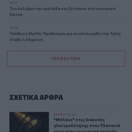
12:17
Του έκλεψαν την αγελάδα και ξέσπασε στα κοινωνικά
δίκτυα
12:08
Υπόθεση Marfin: Προθεσμία για να απολογηθεί την Τρίτη
έλαβε η 46χρονη
ΠΕΡΙΣΣΟΤΕΡΑ
ΣΧΕΤΙΚA AΡΘΡΑ
"Μπλόκο" στις διακοπές ηλεκτροδότησης στον Πλατανι
ΚΡΗΤΗ
13:28
"Μπλόκο" στις διακοπές ηλεκτροδό
"Μπλόκο" στις διακοπές
ηλεκτροδότησης στον Πλατανιά
μέσα στην τουριστική περίοδο