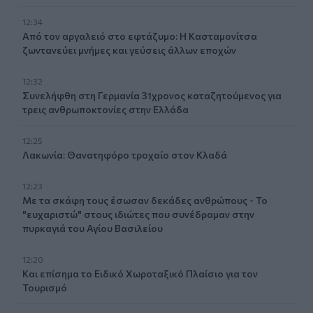
12:34
Από τον αργαλειό στο εφτάζυμο: Η Κασταμονίτσα
ζωντανεύει μνήμες και γεύσεις άλλων εποχών
12:32
Συνελήφθη στη Γερμανία 31χρονος καταζητούμενος για
τρεις ανθρωποκτονίες στην Ελλάδα
12:25
Λακωνία: Θανατηφόρο τροχαίο στον Κλαδά
12:23
Με τα σκάφη τους έσωσαν δεκάδες ανθρώπους - Το
"ευχαριστώ" στους ιδιώτες που συνέδραμαν στην
πυρκαγιά του Αγίου Βασιλείου
12:20
Και επίσημα το Ειδικό Χωροταξικό Πλαίσιο για τον
Τουρισμό