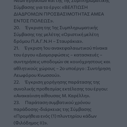
Νέων Εργασιών και της 1ης Συμπληρωματικής
Σύμβασης για το έργο: «ΒΕΛΤΙΩΣΗ
ΔΙΑΔΡΟΜΩΝ ΠΡΟΣΒΑΣΙΜΟΤΗΤΑΣ ΑΜΕΑ
ΕΝΤΟΣ ΠΟΛΕΩΣ».
20. Έγκριση της 1ης Συμπληρωματικής
Σύμβασης της μελέτης «Οριστική μελέτη
δρόμου Π.Α.Γ.Ν.Η – Σταυράκια».
21. Έγκριση 1ου ανακεφαλαιωτικού πίνακα
του έργου «Διαμορφώσεις – κατασκευές –
συντηρήσεις υποδομών σε κοινόχρηστους και
αθλητικούς χώρους – 2ο υποέργο : Συντήρηση
Λεωφόρου Κνωσσού».
22. Έγκριση χορήγησης παράτασης της
συνολικής προθεσμίας εκτέλεσης του έργου:
«Ανακαίνιση αίθουσας Μ. Καρέλλη».
23. Παράταση συμβατικού χρόνου
παράδοσης-διάρκειας της Σύμβασης
«Προμήθεια ενός (1) πλυντηρίου κάδων
(Φιλόδημος II)».