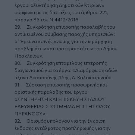
έργου: «Συντήρηση Δημοτικών Κτιρίων»
σύμφωνα με τις διατάξεις του άρθρου 221,
παραγρ.8β του Ν.4412/2016.
29. Συγκρότηση επιτροπής παραλαβής του
αντικειμένου σύμβασης παροχής υπηρεσιών :
«΄Έρευνα κοινής γνώμης για την ιεράρχηση
προβλημάτων και προτεραιοτήτων του Δήμου
Ηρακλείου».
30. Συγκρότηση επταμελούς επιτροπής
διαγωνισμού για το έργο: «Διαμόρφωση οδών
άξονα Δικαιοσύνης, Ίδης, Λ. Καλοκαιρινού».
31. Σύσταση επιτροπής προσωρινής και
οριστικής παραλαβής του έργου:
«ΣΥΝΤΗΡΗΣΗ ΚΑΙ ΕΠΙΣΚΕΥΗ ΣΤΑΔΙΟΥ
ΕΛΕΥΘΕΡΙΑΣ ΣΤΟ ΤΜΗΜΑ ΕΠΙ ΤΗΣ ΟΔΟΥ
ΠΥΡΑΝΘΟΥ».
32. Ορισμός υπολόγου για την έγκριση
έκδοσης εντάλματος προπληρωμής για την