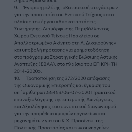
Δήμου Ηρακλείου».
9. Έγκριση μελέτης: «Κατασκευή στεγάστρων
για την προστασία του Ενετικού Τείχους» στο
πλαίσιο του έργου «Αποκαταστάσεις-
Συντήρησης-Διαμόρφωσης Περιβάλλοντος
Χώρου Ενετικού Τείχους Ηρακλείου σε
Απαλλοτριωμένο Ακίνητο στη Λ. Δικαιοσύνης»
και υποβολή πρότασης για χρηματοδότηση
στο πρόγραμμα Στρατηγικής Βιώσιμης Αστικής
Ανάπτυξης (ΣΒΑΑ), στο πλαίσιο του ΕΠ ΚΡΗΤΗ
2014-2020».
10. Τροποποίηση της 372/2020 απόφασης
της Οικονομικής Επιτροπής και έγκριση του
υπ΄αριθ.πρωτ.55453/06-07-2020 Πρακτικού
επαναξιολόγησης της επιτροπής Διενέργειας
και Αξιολόγησης του συνοπτικού διαγωνισμού
για την προμήθεια «μικρών εργαλείων και
μηχανημάτων για του Κ.Χ. Πρασίνου, της
Πολιτικής Προστασίας και των συνεργείων