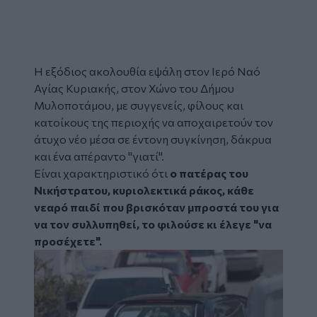
Η εξόδιος ακολουθία εψάλη στον Ιερό Ναό
Αγίας Κυριακής, στον Χώνο του Δήμου
Μυλοποτάμου, με συγγενείς, φίλους και
κατοίκους της περιοχής να αποχαιρετούν τον
άτυχο νέο μέσα σε έντονη συγκίνηση, δάκρυα
και ένα απέραντο "γιατί".
Είναι χαρακτηριστικό ότι
ο πατέρας του
Νικήστρατου, κυριολεκτικά ράκος, κάθε
νεαρό παιδί που βρισκόταν μπροστά του για
να τον συλλυπηθεί, το φιλούσε κι έλεγε "να
προσέχετε".
Image