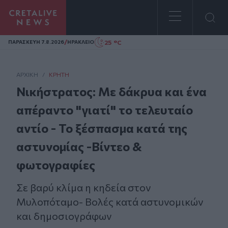
Homepage
/
25 °C
ΠΑΡΑΣΚΕΥΗ 7.8.2026
ΗΡΑΚΛΕΙΟ
ΑΡΧΙΚΗ
/
ΚΡΉΤΗ
Νικήστρατος: Με δάκρυα και ένα
απέραντο "γιατί" το τελευταίο
αντίο - Το ξέσπασμα κατά της
αστυνομίας -Βίντεο &
φωτογραφίες
Σε βαρύ κλίμα η κηδεία στον
Μυλοπόταμο- Βολές κατά αστυνομικών
και δημοσιογράφων