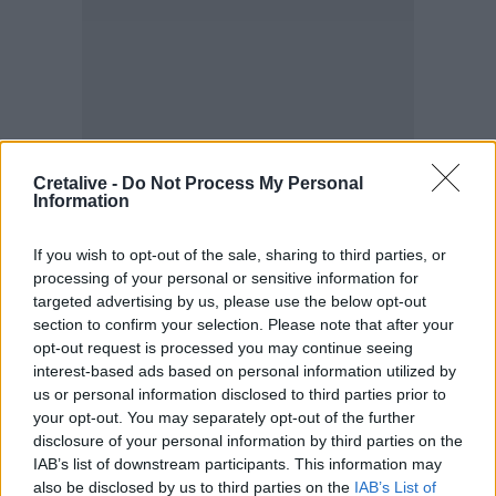
Cretalive -
Do Not Process My Personal
Information
If you wish to opt-out of the sale, sharing to third parties, or
processing of your personal or sensitive information for
targeted advertising by us, please use the below opt-out
ΣΧΕΤΙΚΆ TAGS
section to confirm your selection. Please note that after your
Κηδεία
Νικήστρατος Γεμιστός
Εκτέλεση
Αμμουδάρα
opt-out request is processed you may continue seeing
Τελευταίο αντίο
Ηράκλειο
Ρέθυμνο
interest-based ads based on personal information utilized by
us or personal information disclosed to third parties prior to
your opt-out. You may separately opt-out of the further
disclosure of your personal information by third parties on the
IAB’s list of downstream participants. This information may
Γίνε ο ρεπόρτερ του CRETALIVE
also be disclosed by us to third parties on the
IAB’s List of