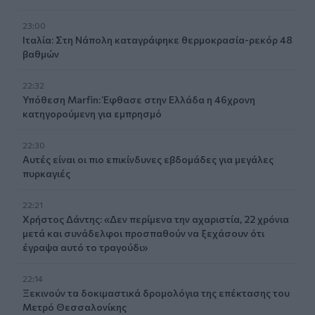
23:00
Ιταλία: Στη Νάπολη καταγράφηκε θερμοκρασία-ρεκόρ 48
βαθμών
22:32
Υπόθεση Marfin: Έφθασε στην Ελλάδα η 46χρονη
κατηγορούμενη για εμπρησμό
22:30
Αυτές είναι οι πιο επικίνδυνες εβδομάδες για μεγάλες
πυρκαγιές
22:21
Χρήστος Δάντης: «Δεν περίμενα την αχαριστία, 22 χρόνια
μετά και συνάδελφοι προσπαθούν να ξεχάσουν ότι
έγραψα αυτό το τραγούδι»
22:14
Ξεκινούν τα δοκιμαστικά δρομολόγια της επέκτασης του
Μετρό Θεσσαλονίκης