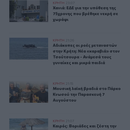
Χανιά: ΕΔΕ για την υπόθεση της 75χρονης που βρέθηκε 
ΚΡΗΤΗ
23:07
Χανιά: ΕΔΕ για την υπόθεση της 75
Χανιά: ΕΔΕ για την υπόθεση της
75χρονης που βρέθηκε νεκρή σε
χωράφι
Αδιάκοπες οι ροές μεταναστών στην Κρήτη: Νέα «καραβ
ΚΡΗΤΗ
21:26
Αδιάκοπες οι ροές μεταναστών στην
Αδιάκοπες οι ροές μεταναστών
στην Κρήτη: Νέα «καραβιά» στον
Τσούτσουρα - Ανάμεσά τους
γυναίκες και μικρά παιδιά
Μουσική λαϊκή βραδιά στο Πάρκο Κνωσού την Παρασκ
ΚΡΗΤΗ
21:15
Μουσική λαϊκή βραδιά στο Πάρκο 
Μουσική λαϊκή βραδιά στο Πάρκο
Κνωσού την Παρασκευή 7
Αυγούστου
Καιρός: Βοριάδες και ζέστη την Παρασκευή (07/08) στη
ΚΡΗΤΗ
21:07
Καιρός: Βοριάδες και ζέστη την Πα
Καιρός: Βοριάδες και ζέστη την