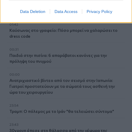
Ο έρωτας θα πρωταγωνιστήσει στη ζωή αυτών των
ζωδίων τον Αύγουστο
Data Deletion
Data Access
Privacy Policy
01:42
Καύσωνας στο γραφείο: Πόσο μπορεί να χαλαρώσει το
dress code
00:31
Παιδιά στην πισίνα: 6 απαράβατοι κανόνες για την
πρόληψη του πνιγμού
00:00
Ανατριχιαστικό βίντεο από τον σεισμό στην Ιαπωνία:
Γιατροί προστατεύουν με τα σώματά τους ασθενή την
ώρα του χειρουργείου
23:54
Τραμπ: Ο πόλεμος με το Ιράν "θα τελειώσει σύντομα"
23:43
30χρονη έπεσε στη θάλασσα από την γέφυρα της