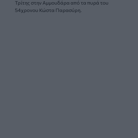
Τρίτης στην
Αμμουδάρα
από τα πυρά του
54χρονου
Κώστα Παρασύρη
.
Embed
Code