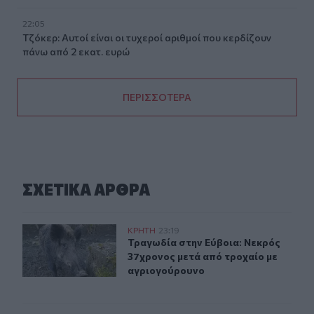
22:05
Τζόκερ: Αυτοί είναι οι τυχεροί αριθμοί που κερδίζουν
πάνω από 2 εκατ. ευρώ
ΠΕΡΙΣΣΟΤΕΡΑ
ΣΧΕΤΙΚA AΡΘΡΑ
Τραγωδία στην Εύβοια: Νεκρός 37χρονος μετά από τρο
ΚΡΗΤΗ
23:19
Τραγωδία στην Εύβοια: Νεκρός 37χ
Τραγωδία στην Εύβοια: Νεκρός
37χρονος μετά από τροχαίο με
αγριογούρουνο