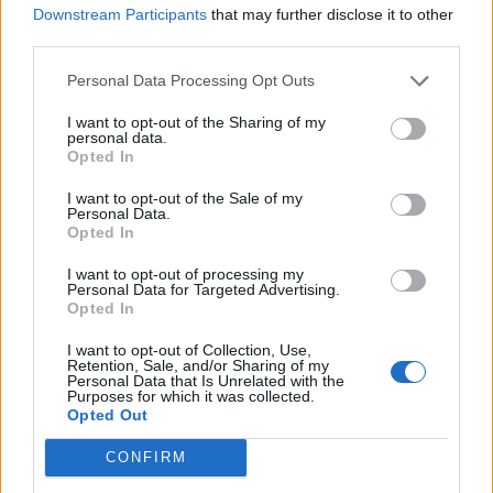
Downstream Participants
that may further disclose it to other
ΣΤΕΊΛΕ ΤΗΝ ΕΊΔΗΣΗ
third parties.
Personal Data Processing Opt Outs
I want to opt-out of the Sharing of my
personal data.
Ροή ειδήσεων
Δημοφιλή
Opted In
I want to opt-out of the Sale of my
05:52
Personal Data.
ΕΝΦΙΑ: Τα λάθη στις μεταβιβάσεις που φέρνουν
Opted In
τσουχτερά πρόστιμα έως 1.000 ευρώ
I want to opt-out of processing my
Personal Data for Targeted Advertising.
04:41
Opted In
Τα φρούτα που επιλέγουν 4 ενδοκρινολόγοι για καλύτερο
έλεγχο του σακχάρου
I want to opt-out of Collection, Use,
Retention, Sale, and/or Sharing of my
Personal Data that Is Unrelated with the
Purposes for which it was collected.
03:34
Opted Out
Το απολαυστικό βίντεο της Νατάσας Θεοδωρίδου με τη
μητέρα της
CONFIRM
02:51