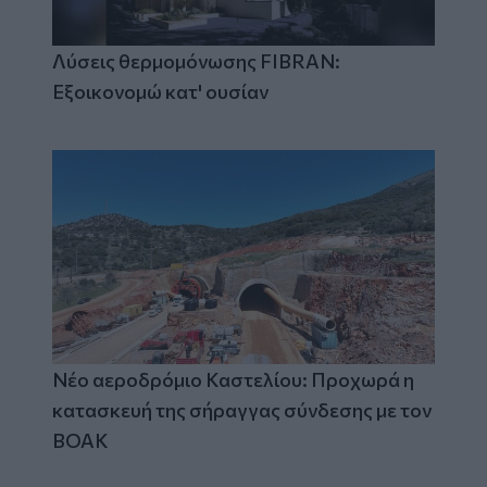
Λύσεις θερμομόνωσης FIBRAN:
Εξοικονομώ κατ' ουσίαν
Νέο αεροδρόμιο Καστελίου: Προχωρά η
κατασκευή της σήραγγας σύνδεσης με τον
ΒΟΑΚ