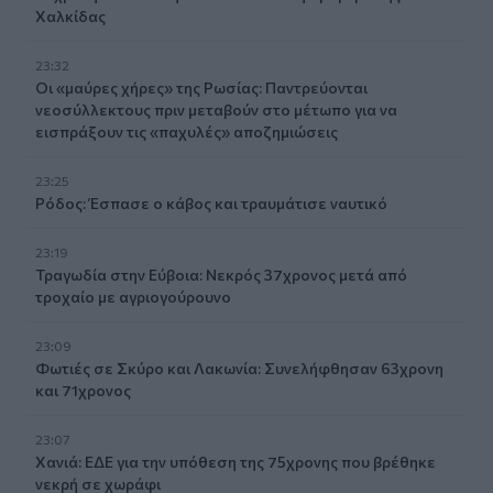
Χαλκίδας
23:32
Οι «μαύρες χήρες» της Ρωσίας: Παντρεύονται
νεοσύλλεκτους πριν μεταβούν στο μέτωπο για να
εισπράξουν τις «παχυλές» αποζημιώσεις
23:25
Ρόδος: Έσπασε ο κάβος και τραυμάτισε ναυτικό
23:19
Τραγωδία στην Εύβοια: Νεκρός 37χρονος μετά από
τροχαίο με αγριογούρουνο
23:09
Φωτιές σε Σκύρο και Λακωνία: Συνελήφθησαν 63χρονη
και 71χρονος
23:07
Χανιά: ΕΔΕ για την υπόθεση της 75χρονης που βρέθηκε
νεκρή σε χωράφι