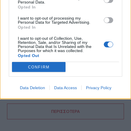
Personal Data.
08:05
Opted In
Πινακίδες κυκλοφορίας: Πώς θα μπει τέλος στις
χρονοβόρες διαδικασίες
I want to opt-out of processing my
Personal Data for Targeted Advertising.
Opted In
07:59
Καναδάς: Σε κατάσταση έκτακτης ανάγκης η Βρετανική
I want to opt-out of Collection, Use,
Κολομβία εξαιτίας των πυρκαγιών
Retention, Sale, and/or Sharing of my
Personal Data that Is Unrelated with the
Purposes for which it was collected.
Opted Out
07:52
Φωτιά σε εγκαταστάσεις της Aramco στη Σαουδική
CONFIRM
Αραβία
07:45
Γερμανία: Επεκτείνεται η έρευνα για την αντιμετώπιση
Data Deletion
Data Access
Privacy Policy
των drones μετά το περιστατικό σε αεροδρόμιο
ΠΕΡΙΣΣΟΤΕΡΑ