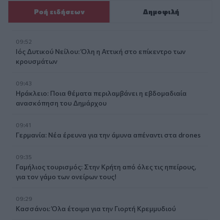
Ροή ειδήσεων
Δημοφιλή
09:52
Ιός Δυτικού Νείλου: Όλη η Αττική στο επίκεντρο των
κρουσμάτων
09:43
Ηράκλειο: Ποια θέματα περιλαμβάνει η εβδομαδιαία
ανασκόπηση του Δημάρχου
09:41
Γερμανία: Νέα έρευνα για την άμυνα απέναντι στα drones
09:35
Γαμήλιος τουρισμός: Στην Κρήτη από όλες τις ηπείρους,
για τον γάμο των ονείρων τους!
09:29
Κασσάνοι: Όλα έτοιμα για την Γιορτή Κρεμμυδιού