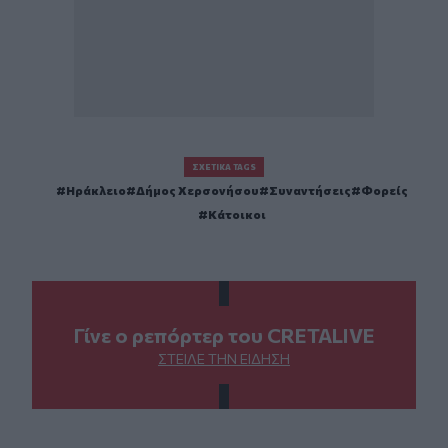
ΣΧΕΤΙΚΆ TAGS
Ηράκλειο
Δήμος Χερσονήσου
Συναντήσεις
Φορείς
Κάτοικοι
Γίνε ο ρεπόρτερ του CRETALIVE
ΣΤΕΊΛΕ ΤΗΝ ΕΊΔΗΣΗ