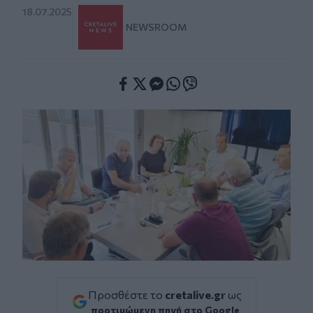
18.07.2025
NEWSROOM
Facebook
Twitter
Messenger
Whatsapp
Viber
Προσθέστε το
cretalive.gr
ως
προτιμώμενη πηγή στο Google