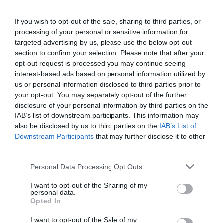
κλείδωσε την 17χρονη πρώην του ε σπίτι
If you wish to opt-out of the sale, sharing to third parties, or
08:42
processing of your personal or sensitive information for
Κ.Καρτάλης: Η Ευρώπη θερμαίνεται ταχύτερα από άλλες
targeted advertising by us, please use the below opt-out
ηπείρους
section to confirm your selection. Please note that after your
opt-out request is processed you may continue seeing
interest-based ads based on personal information utilized by
08:34
Δεύτερη πηγή εισοδήματος για τους επαγγελματίες
us or personal information disclosed to third parties prior to
ψαράδες ο αλιευτικός τουρισμός
your opt-out. You may separately opt-out of the further
disclosure of your personal information by third parties on the
IAB’s list of downstream participants. This information may
08:25
Από την Αττική στη Νότια Γαλλία : Οι εμπειρίες Ελλήνων
also be disclosed by us to third parties on the
IAB’s List of
και Γάλλων πυροσβεστών στα πύρινα μέτωπα
Downstream Participants
that may further disclose it to other
third parties.
08:18
Personal Data Processing Opt Outs
Στα 15 δισ. ευρώ ο στόχος για νέα δάνεια το 2026
I want to opt-out of the Sharing of my
08:12
personal data.
Τροχαίο στην Αθηνών–Σουνίου: Πώς έγινε η σύγκρουση
Opted In
με τη μηχανή της «ΔΙΑΣ» – Δύο αστυνομικοί τραυματίες
I want to opt-out of the Sale of my