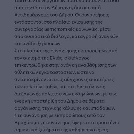
τακτικών συνεργασιών που υλοποιούνται τόσο
από τον ίδιο τον Δήμαρχο, όσο και από
Αντιδημάρχους του Δήμου. Οι συναντήσεις
εντάσσονται στο πλαίσιο ενίσχυσης της
συνεργασίας με τις τοπικές κοινωνίες, μέσα
από ουσιαστικό διάλογο, καταγραφή αναγκών
και ανάδειξη λύσεων.
Στο πλαίσιο της συνάντησης εκπροσώπων από
τον οικισμό της Ελιάς, ο διάλογος
επικεντρώθηκε στην ανάγκη αναβάθμισης των
αθλητικών εγκαταστάσεων, ώστε να
ανταποκρίνονται στις σύγχρονες απαιτήσεις
των πολιτών, καθώς και στη διευκόλυνση
διεξαγωγής πολιτιστικών εκδηλώσεων, με την
ενεργή υποστήριξη του Δήμου σε θέματα
οργάνωσης, τεχνικής κάλυψης και υποδομών.
Στη συνάντηση με εκπροσώπους από τον
Βραχόκηπο, η συνάντηση έφερε στο προσκήνιο
σημαντικά ζητήματα της καθημερινότητας.