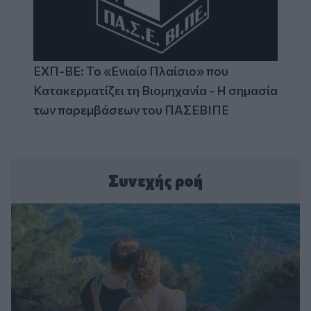
ΕΧΠ-ΒΕ: Το «Ενιαίο Πλαίσιο» που
Κατακερματίζει τη Βιομηχανία - Η σημασία
των παρεμβάσεων του ΠΑΣΕΒΙΠΕ
Συνεχής ροή