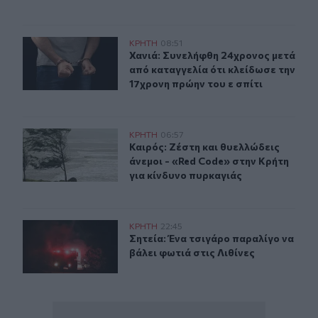
Χανιά: Συνελήφθη 24χρονος μετά από καταγγελία ότι κλ
ΚΡΗΤΗ
08:51
Χανιά: Συνελήφθη 24χρονος μετά απ
Χανιά: Συνελήφθη 24χρονος μετά
από καταγγελία ότι κλείδωσε την
17χρονη πρώην του ε σπίτι
Καιρός: Ζέστη και θυελλώδεις άνεμοι - «Red Code» στην
ΚΡΗΤΗ
06:57
Καιρός: Ζέστη και θυελλώδεις άνεμ
Καιρός: Ζέστη και θυελλώδεις
άνεμοι - «Red Code» στην Κρήτη
για κίνδυνο πυρκαγιάς
Σητεία: Ένα τσιγάρο παραλίγο να βάλει φωτιά στις Λιθί
ΚΡΗΤΗ
22:45
Σητεία: Ένα τσιγάρο παραλίγο να βά
Σητεία: Ένα τσιγάρο παραλίγο να
βάλει φωτιά στις Λιθίνες