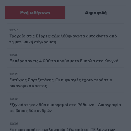
Ροή ειδήσεων
Δημοφιλή
10:57
Τροχαίο στις Σέρρες: «Διαλύθηκαν» τα αυτοκίνητα από
τη μετωπική σύγκρουση
10:46
Ξεπέρασαν τις 4.000 τα κρούσματα Εμπολα στο Κονγκό
10:39
Ευτύχιος Σαρτζετάκης: Οι πυρκαγιές έχουν τεράστιο
οικονομικό κόστος
10:38
Εξιχνιάστηκαν δύο εμπρησμοί στο Ρέθυμνο - Δικογραφία
σε βάρος δύο ανδρών
10:36
Εκ περιτροπής η κυκλοφορία έξω από το ΙΤΕ λόγω των