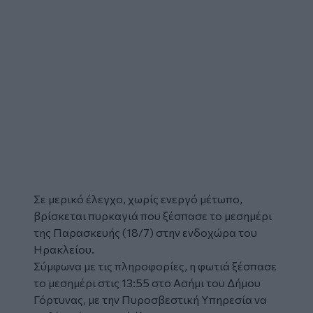
Σε μερικό έλεγχο, χωρίς ενεργό μέτωπο,
βρίσκεται
πυρκαγιά
που ξέσπασε το μεσημέρι
της Παρασκευής (18/7) στην ενδοχώρα του
Ηρακλείου
.
Σύμφωνα με τις πληροφορίες, η
φωτιά
ξέσπασε
το μεσημέρι στις 13:55 στο
Ασήμι
του
Δήμου
Γόρτυνας
, με την Πυροσβεστική Υπηρεσία να