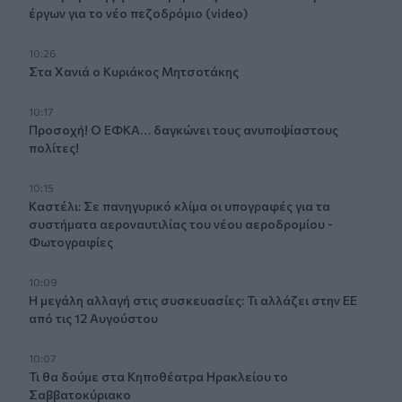
έργων για το νέο πεζοδρόμιο (video)
10:26
Στα Χανιά ο Κυριάκος Μητσοτάκης
10:17
Προσοχή! Ο ΕΦΚΑ… δαγκώνει τους ανυποψίαστους
πολίτες!
10:15
Καστέλι: Σε πανηγυρικό κλίμα οι υπογραφές για τα
συστήματα αεροναυτιλίας του νέου αεροδρομίου -
Φωτογραφίες
10:09
Η μεγάλη αλλαγή στις συσκευασίες: Τι αλλάζει στην ΕΕ
από τις 12 Αυγούστου
10:07
Τι θα δούμε στα Κηποθέατρα Ηρακλείου το
Σαββατοκύριακο