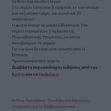
τη θέτει άμεσα υπό έλεγχο.
Στο σημείο έσπευσαν 8 οχήματα, εκ των οποίων
ένα πεζοπόρο τμήμα, και συνολικά 20
υπαλλήλους.
Η φωτιά έκαιγε σε χαμηλή βλάστηση. Στο
σημείο παραμένουν 2 οχήματα της
Πυροσβεστικής Υπηρεσίας, τα οποία
καταβρέχουν το σημείο.
Για την ώρα δεν έχει γίνει γνωστό από τί
ξέσπασε.
*φωτογραφία από αρχείο
Διαβάστε περισσότερες ειδήσεις από την
Κρήτη
και το
Ηράκλειο
Η Ρένα Παπαδάκη - Σκαλίδη αντιδήμαρχος
υπηρεσίας για το Σαββατοκύριακο