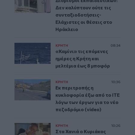
Διορισμοί εκπαιδευτικών:
Δεν καλύπτουν ούτε τις
συνταξιοδοτήσεις-
Ελάχιστες οι θέσεις στο
Ηράκλειο
ΚΡΗΤΗ
08:34
«Καμίνι» τις επόμενες
ημέρες η Κρήτη και
μελτέμια έως 8 μποφόρ
ΚΡΗΤΗ
10:36
Εκ περιτροπής η
κυκλοφορία έξω από το ΙΤΕ
λόγω των έργων για το νέο
πεζοδρόμιο (video)
ΚΡΗΤΗ
10:26
Στα Χανιά ο Κυριάκος