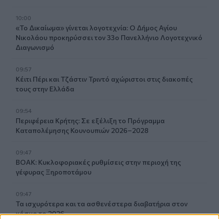
10:00
«Το Δικαίωμα» γίνεται λογοτεχνία: Ο Δήμος Αγίου
Νικολάου προκηρύσσει τον 33ο Πανελλήνιο Λογοτεχνικό
Διαγωνισμό
09:57
Κέιτι Πέρι και Τζάστιν Τριντό αχώριστοι στις διακοπές
τους στην Ελλάδα
09:54
Περιφέρεια Κρήτης: Σε εξέλιξη το Πρόγραμμα
Καταπολέμησης Κουνουπιών 2026–2028
09:47
ΒΟΑΚ: Κυκλοφοριακές ρυθμίσεις στην περιοχή της
γέφυρας Ξηροποτάμου
09:47
Τα ισχυρότερα και τα ασθενέστερα διαβατήρια στον
κόσμο το 2026