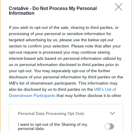
Cretalive -
Do Not Process My Personal
09:36
Information
Γουδί: Χωρίς τις αισθήσεις της ανασύρθηκε 53χρονη από
ακάλυπτο πολυκατοικίας
If you wish to opt-out of the sale, sharing to third parties, or
processing of your personal or sensitive information for
09:35
targeted advertising by us, please use the below opt-out
Διορισμοί εκπαιδευτικών: Δεν καλύπτουν ούτε τις
section to confirm your selection. Please note that after your
συνταξιοδοτήσεις- Ελάχιστες οι θέσεις στο Ηράκλειο
opt-out request is processed you may continue seeing
interest-based ads based on personal information utilized by
09:28
us or personal information disclosed to third parties prior to
Σέρρες: Δύο νεκροί μετά από μετωπική σύγκρουση ΙΧ με
your opt-out. You may separately opt-out of the further
φορτηγό στην Παλαιοκώμη
disclosure of your personal information by third parties on the
IAB’s list of downstream participants. This information may
09:13
also be disclosed by us to third parties on the
IAB’s List of
Μακελειό σε σχολείο στην Ταϊλάνδη: Στους 7 οι νεκροί
Downstream Participants
that may further disclose it to other
third parties.
09:00
ΗΠΑ: Ένας νεκρός από τις πυρκαγιές στην Καλιφόρνια
Personal Data Processing Opt Outs
I want to opt-out of the Sharing of my
personal data.
ΠΕΡΙΣΣΟΤΕΡΑ