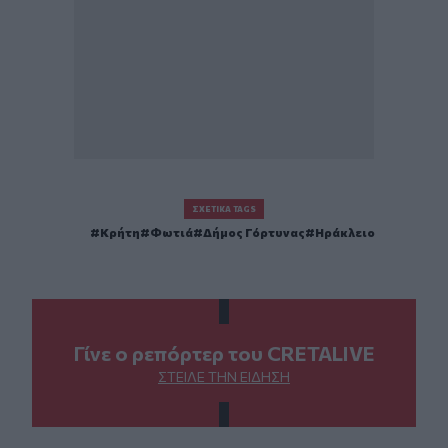
ΣΧΕΤΙΚΆ TAGS
Κρήτη
Φωτιά
Δήμος Γόρτυνας
Ηράκλειο
Γίνε ο ρεπόρτερ του CRETALIVE
ΣΤΕΊΛΕ ΤΗΝ ΕΊΔΗΣΗ