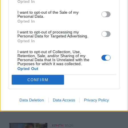
Opted In
I want to opt-out of the Sale of my
Personal Data.
Opted In
I want to opt-out of processing my
ΣΧΕΤΙΚA AΡΘΡΑ
Personal Data for Targeted Advertising.
Opted In
Εξιχνιάστηκαν δύο εμπρησμοί στο Ρέθυμνο - Δικογραφ
ΚΡΗΤΗ
10:38
I want to opt-out of Collection, Use,
Retention, Sale, and/or Sharing of my
Εξιχνιάστηκαν δύο εμπρησμοί στο 
Εξιχνιάστηκαν δύο εμπρησμοί
Personal Data that Is Unrelated with the
στο Ρέθυμνο - Δικογραφία σε
Purposes for which it was collected.
βάρος δύο ανδρών
Opted Out
CONFIRM
Εκ περιτροπής η κυκλοφορία έξω από το ΙΤΕ λόγω των έ
ΚΡΗΤΗ
10:36
Εκ περιτροπής η κυκλοφορία έξω απ
Εκ περιτροπής η κυκλοφορία έξω
από το ΙΤΕ λόγω των έργων για
Data Deletion
Data Access
Privacy Policy
το νέο πεζοδρόμιο (video)
Στα Χανιά ο Κυριάκος Μητσοτάκης
ΚΡΗΤΗ
10:26