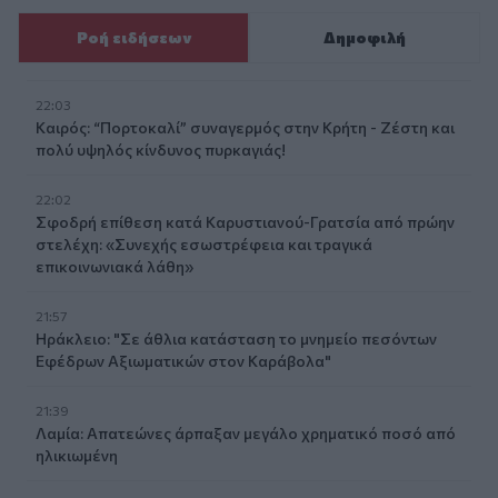
Ροή ειδήσεων
Δημοφιλή
22:03
Καιρός: “Πορτοκαλί” συναγερμός στην Κρήτη - Ζέστη και
πολύ υψηλός κίνδυνος πυρκαγιάς!
22:02
Σφοδρή επίθεση κατά Καρυστιανού-Γρατσία από πρώην
στελέχη: «Συνεχής εσωστρέφεια και τραγικά
επικοινωνιακά λάθη»
21:57
Ηράκλειο: "Σε άθλια κατάσταση το μνημείο πεσόντων
Εφέδρων Αξιωματικών στον Καράβολα"
21:39
Λαμία: Απατεώνες άρπαξαν μεγάλο χρηματικό ποσό από
ηλικιωμένη