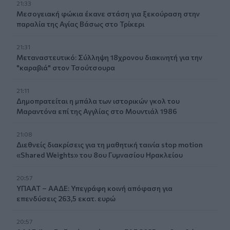
21:33
Μεσογειακή φώκια έκανε στάση για ξεκούραση στην
παραλία της Αγίας Βάσως στο Τρίκερι
21:31
Μεταναστευτικό: Σύλληψη 18χρονου διακινητή για την
"καραβιά" στον Τσούτσουρα
21:11
Δημοπρατείται η μπάλα των ιστορικών γκολ του
Μαραντόνα επί της Αγγλίας στο Μουντιάλ 1986
21:08
Διεθνείς διακρίσεις για τη μαθητική ταινία stop motion
«Shared Weights» του 8ου Γυμνασίου Ηρακλείου
20:57
ΥΠΑΑΤ – ΑΑΔΕ: Υπεγράφη κοινή απόφαση για
επενδύσεις 263,5 εκατ. ευρώ
20:57