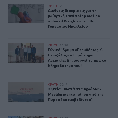
Διεθνείς διακρίσεις για τη μαθητική ταινία stop motio
ΚΡΗΤΗ
21:08
Διεθνείς διακρίσεις για τη μαθητικ
Διεθνείς διακρίσεις για τη
μαθητική ταινία stop motion
«Shared Weights» του 8ου
Γυμνασίου Ηρακλείου
Εθνικό Ίδρυμα «Ελευθέριος Κ. Βενιζέλος» - Παράρτημα
ΚΡΗΤΗ
20:28
Εθνικό Ίδρυμα «Ελευθέριος Κ. Βεν
Εθνικό Ίδρυμα «Ελευθέριος Κ.
Βενιζέλος» - Παράρτημα
Αμερικής: Δημιουργεί το πρώτο
Κληροδότημά του!
Σητεία: Φωτιά στα Αχλάδια - Μεγάλη κινητοποίηση από 
ΚΡΗΤΗ
20:17
Σητεία: Φωτιά στα Αχλάδια - Μεγάλ
Σητεία: Φωτιά στα Αχλάδια -
Μεγάλη κινητοποίηση από την
Πυροσβεστική! (Βίντεο)