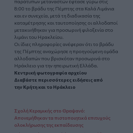
παράτυπων
μεταναστών
έφτασε γύρω στις
8:00 το βράδυ της Πέμπτης στα Καλά Λιμάνια
και εν συνεχεία, μετά τη διαδικασία της
καταμέτρησης και ταυτοποίησης οι αλλοδαποί
μετακινήθηκαν για προσωρινή φιλοξενία στο
λιμάνι του Ηρακλείου.
Οι ίδιες πληροφορίες ανέφεραν ότι το βράδυ
της Πέμπτης αναχώρησε η προηγούμενη ομάδα
αλλοδαπών που βρισκόταν προσωρινά στο
Ηράκλειο για την ηπειρωτική Ελλάδα.
Κεντρική φωτογραφία αρχείου
Διαβάστε περισσότερες ειδήσεις από
την
Κρήτη
και το
Ηράκλειο
Σχολή Κεραμικής στο Θραψανό:
Απονεμήθηκαν τα πιστοποιητικά επιτυχούς
ολοκλήρωσης της εκπαίδευσης