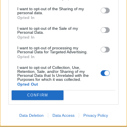
ΠΕΡΙΣΣΟΤΕΡΑ
I want to opt-out of the Sharing of my
personal data.
Opted In
I want to opt-out of the Sale of my
Personal Data.
Opted In
ΣΧΕΤΙΚA AΡΘΡΑ
I want to opt-out of processing my
Personal Data for Targeted Advertising.
Opted In
Καιρός: “Πορτοκαλί” συναγερμός στην Κρήτη - Ζέστη κ
ΚΡΗΤΗ
22:03
Καιρός: “Πορτοκαλί” συναγερμός στ
Καιρός: “Πορτοκαλί” συναγερμός
I want to opt-out of Collection, Use,
στην Κρήτη - Ζέστη και πολύ
Retention, Sale, and/or Sharing of my
Personal Data that Is Unrelated with the
υψηλός κίνδυνος πυρκαγιάς!
Purposes for which it was collected.
Opted Out
CONFIRM
Μεταναστευτικό: Σύλληψη 18χρονου διακινητή για την
ΚΡΗΤΗ
21:31
Μεταναστευτικό: Σύλληψη 18χρονου
Μεταναστευτικό: Σύλληψη
18χρονου διακινητή για την
"καραβιά" στον Τσούτσουρα
Data Deletion
Data Access
Privacy Policy