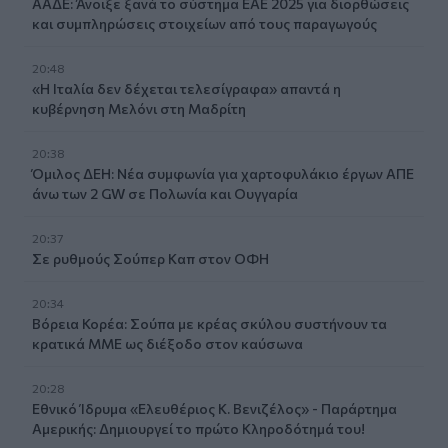
ΑΑΔΕ: Άνοιξε ξανά το σύστημα ΕΑΕ 2025 για διορθώσεις
και συμπληρώσεις στοιχείων από τους παραγωγούς
20:48
«Η Ιταλία δεν δέχεται τελεσίγραφα» απαντά η
κυβέρνηση Μελόνι στη Μαδρίτη
20:38
Όμιλος ΔΕΗ: Νέα συμφωνία για χαρτοφυλάκιο έργων ΑΠΕ
άνω των 2 GW σε Πολωνία και Ουγγαρία
20:37
Σε ρυθμούς Σούπερ Καπ στον ΟΦΗ
20:34
Βόρεια Κορέα: Σούπα με κρέας σκύλου συστήνουν τα
κρατικά ΜΜΕ ως διέξοδο στον καύσωνα
20:28
Εθνικό Ίδρυμα «Ελευθέριος Κ. Βενιζέλος» - Παράρτημα
Αμερικής: Δημιουργεί το πρώτο Κληροδότημά του!