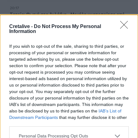
20:17
Σητεία: Φωτιά στα Αχλάδια - Μεγάλη κινητοποίηση από
την Πυροσβεστική! (Βίντεο)
Cretalive -
Do Not Process My Personal
Information
20:07
Ρέθυμνο: Φωτιά σε σπίτι προκάλεσε αναστάτωση στην
If you wish to opt-out of the sale, sharing to third parties, or
Καλλιθέα
processing of your personal or sensitive information for
targeted advertising by us, please use the below opt-out
19:59
section to confirm your selection. Please note that after your
Μαρούσι: Συνελήφθη 35χρονος με 106 συσκευασίες
opt-out request is processed you may continue seeing
χασίς σε προαύλιο χώρο σχολείου
interest-based ads based on personal information utilized by
us or personal information disclosed to third parties prior to
19:55
your opt-out. You may separately opt-out of the further
Πάτρα: Θρήνος για μωράκι μόλις 8 ημερών –
disclosure of your personal information by third parties on the
Νοσηλευόταν στη ΜΕΘ Νεογνών
IAB’s list of downstream participants. This information may
also be disclosed by us to third parties on the
IAB’s List of
19:45
Downstream Participants
that may further disclose it to other
Καταβλήθηκαν 33.579.900 εκατ. ευρώ για την αγορά
third parties.
λιπασμάτων
Personal Data Processing Opt Outs