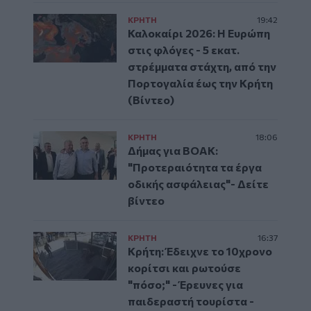
ΚΡΗΤΗ
19:42
Καλοκαίρι 2026: Η Ευρώπη
στις φλόγες - 5 εκατ.
στρέμματα στάχτη, από την
Πορτογαλία έως την Κρήτη
(Βίντεο)
ΚΡΗΤΗ
18:06
Δήμας για ΒΟΑΚ:
"Προτεραιότητα τα έργα
οδικής ασφάλειας"- Δείτε
βίντεο
ΚΡΗΤΗ
16:37
Κρήτη: Έδειχνε το 10χρονο
κορίτσι και ρωτούσε
"πόσο;" - Έρευνες για
παιδεραστή τουρίστα -