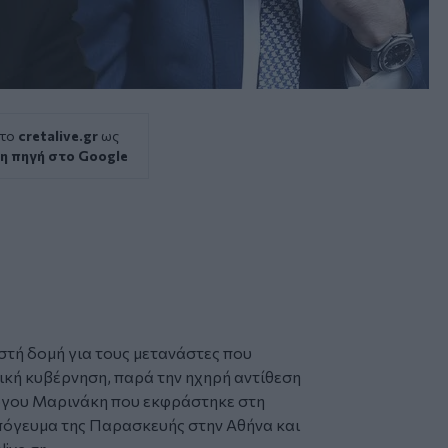
 το
cretalive.gr
ως
η πηγή στο Google
στή δομή για τους μετανάστες που
ική κυβέρνηση, παρά την ηχηρή αντίθεση
ώργου Μαρινάκη που εκφράστηκε
στη
όγευμα της Παρασκευής στην Αθήνα και