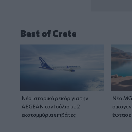
Best of Crete
Νέο ιστορικό ρεκόρ για την
Νέο MG 
AEGEAN τον Ιούλιο με 2
οικογεν
εκατομμύρια επιβάτες
έφτασε 