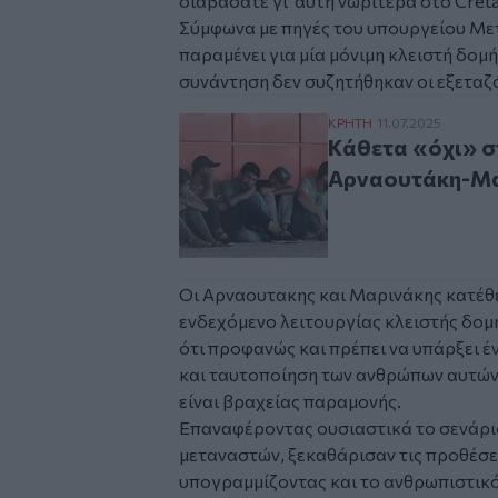
διαβάσατε
γι' αυτή νωρίτερα στο Cretal
Σύμφωνα με πηγές του υπουργείου Με
παραμένει για μία μόνιμη κλειστή δομ
συνάντηση δεν συζητήθηκαν οι εξεταζ
Κάθετα «όχι» στο h
ΚΡΗΤΗ
11.07.2025
Κάθετα «όχι» σ
Αρναουτάκη-Μ
Οι Αρναουτακης και Μαρινάκης
κατέθ
ενδεχόμενο λειτουργίας κλειστής δομ
ότι προφανώς και πρέπει να υπάρξει έ
και ταυτοποίηση των ανθρώπων αυτών,
είναι βραχείας παραμονής.
Επαναφέροντας ουσιαστικά το σενάρι
μεταναστών, ξεκαθάρισαν τις προθέσει
υπογραμμίζοντας και το ανθρωπιστικό 