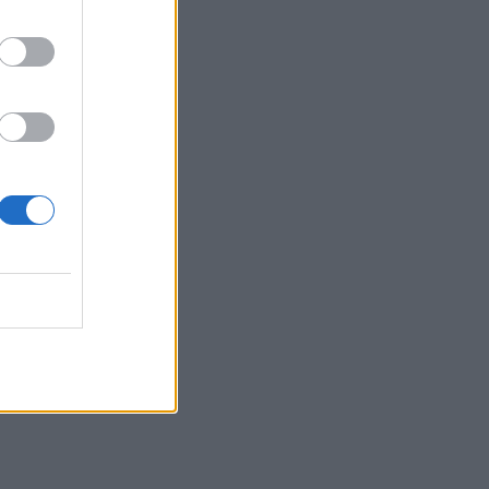
του Ιουλίου
14:37
Αποφεύγοντας 3 παράγοντες κινδύνου
κερδίζουμε 13 επιπλέον χρόνια χωρίς
άνοια
14:32
Νέο ιστορικό ρεκόρ για την AEGEAN τον
Ιούλιο με 2 εκατομμύρια επιβάτες
14:29
Άνοιξε η πλατφόρμα για ενισχύσεις de
minimis ύψους 24,6 εκατ. ευρώ σε
παραγωγούς
14:24
MINOAN LINES: Ταξιδεύουμε στη Μήλο
με εκπτώσεις έως 50%
14:22