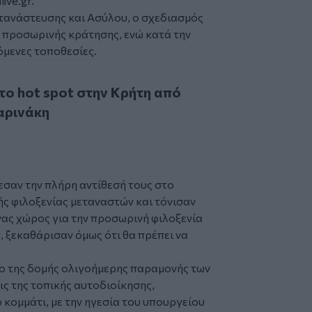
ive.gr.
τανάστευσης και Ασύλου, ο σχεδιασμός
ή προσωρινής κράτησης, ενώ κατά την
όμενες τοποθεσίες.
ot spot στην Κρήτη από Αρναουτάκη-Μαρινάκη
το hot spot στην Κρήτη από
αρινάκη
εσαν την πλήρη αντίθεσή τους
στο
ής φιλοξενίας μεταναστών και τόνισαν
νας χώρος για την προσωρινή φιλοξενία
 ξεκαθάρισαν όμως ότι θα πρέπει να
ο της δομής ολιγοήμερης παραμονής των
ς της τοπικής αυτοδιοίκησης,
κομμάτι, με την ηγεσία του υπουργείου