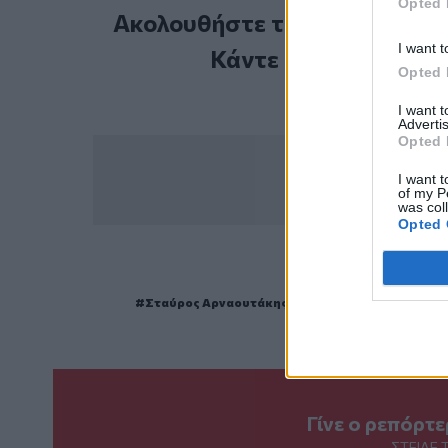
Opted 
Ακολουθήστε το Cretalive στ
I want t
Κάντε εγγραφή στο 
Opted 
I want 
Advertis
Opted 
I want t
of my P
was col
Opted 
ΣΧΕΤ
Σταύρος Αρναουτάκης
Γιώργος Μαρινάκης
Μ
Γίνε ο ρεπόρτ
ΣΤΕΊΛΕ 