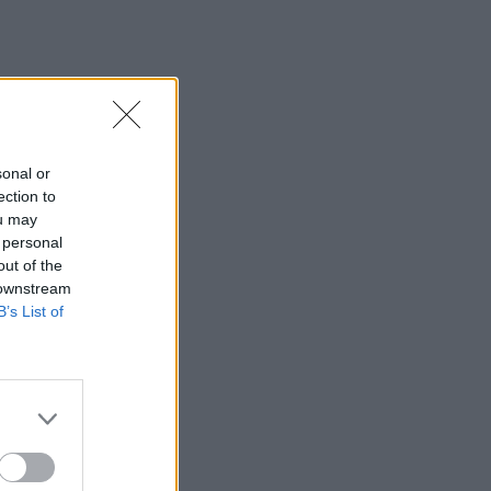
Φωτιά τώρα στη Μεγάλη Χώρα Αγρινίου
– Σηκώθηκαν δύο αεροσκάφη
14:48
Πως αμείβονται οι εργαζόμενοι στον
ιδιωτικό τομέα για την αργία του
Δεκαπενταύγουστου
sonal or
ection to
14:47
ou may
Ηράκλειο: Συνεχίζονται με εντατικούς
 personal
ρυθμούς οι παρεμβάσεις οδικής
out of the
ασφάλειας στο ΙΤΕ
 downstream
B’s List of
14:41
Η Αρχαία Απτέρα υποδέχεται τον
Χριστόφορο Σταμπόγλη σε μια
μοναδική συναυλία
14:40
Γεμάτα τα ξενοδοχεία στην Κρήτη – Ο
Αύγουστος καλύπτει το χαμένο έδαφος