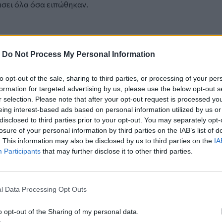
άσει όλα όσα ειπώθηκαν.
-
Do Not Process My Personal Information
to opt-out of the sale, sharing to third parties, or processing of your per
formation for targeted advertising by us, please use the below opt-out s
r selection. Please note that after your opt-out request is processed y
eing interest-based ads based on personal information utilized by us or
disclosed to third parties prior to your opt-out. You may separately opt-
losure of your personal information by third parties on the IAB’s list of
ού προς Άγιο Νικόλαο από τον Ο.Α.Κ
. This information may also be disclosed by us to third parties on the
IA
Participants
that may further disclose it to other third parties.
ς με προβλήματα υγείας
ς φορολογικών δηλώσεων
l Data Processing Opt Outs
o opt-out of the Sharing of my personal data.