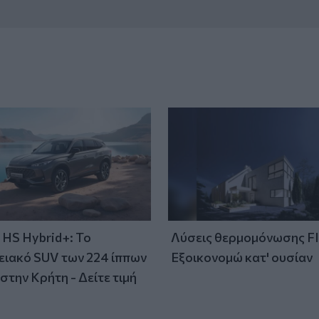
HS Hybrid+: Το
Λύσεις θερμομόνωσης F
ειακό SUV των 224 ίππων
Εξοικονομώ κατ' ουσίαν
στην Κρήτη - Δείτε τιμή