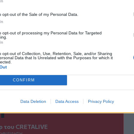
In
ο
Google News
και στο
Facebook
o opt-out of the Sale of my Personal Data.
κανάλι μας στο
YouTube
In
to opt-out of processing my Personal Data for Targeted
ing.
In
o opt-out of Collection, Use, Retention, Sale, and/or Sharing
ersonal Data that Is Unrelated with the Purposes for which it
lected.
Out
CONFIRM
ΙΚΆ TAGS
εταναστευτικό
Κρήτη
Κλειστή Δομή
Θάνος Πλεύρης
Data Deletion
Data Access
Privacy Policy
ερ του CRETALIVE
ΤΗΝ ΕΊΔΗΣΗ