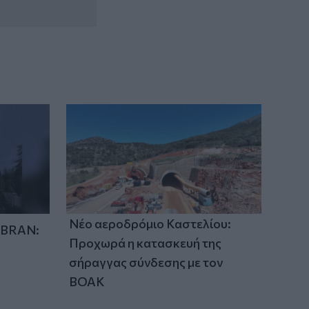
Νέο αεροδρόμιο Καστελίου:
IBRAN:
Προχωρά η κατασκευή της
σήραγγας σύνδεσης με τον
ΒΟΑΚ