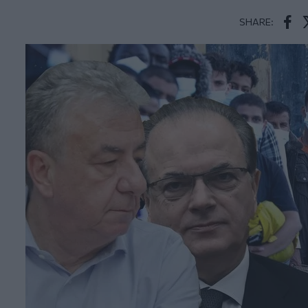
SHARE:
Face
T