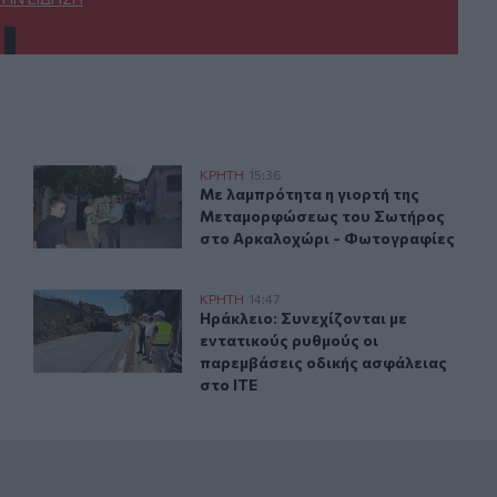
Αγίου Βασιλείου μετά τις πυρκαγιές
Το Αρκαλοχώρι γιόρτασε τον Προστάτη και Πολιούχο 
ΚΡΗΤΗ
15:36
ραλιακό δρόμο του Αγίου Βασιλείου μετά τις πυρκαγιές
Με λαμπρότητα η γιορτή της Μετα
Με λαμπρότητα η γιορτή της
Μεταμορφώσεως του Σωτήρος
στο Αρκαλοχώρι - Φωτογραφίες
ια μπάνιο
Με εντατικούς ρυθμούς προχωράνε τα έργα οδικής ασφά
ΚΡΗΤΗ
14:47
ι άφησε την τελευταία του πνοή
Ηράκλειο: Συνεχίζονται με εντατικ
Ηράκλειο: Συνεχίζονται με
εντατικούς ρυθμούς οι
παρεμβάσεις οδικής ασφάλειας
στο ΙΤΕ