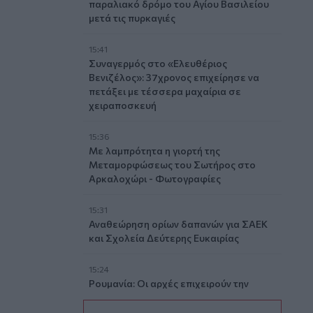
παραλιακό δρόμο του Αγίου Βασιλείου
μετά τις πυρκαγιές
15:41
Συναγερμός στο «Ελευθέριος
Βενιζέλος»: 37χρονος επιχείρησε να
πετάξει με τέσσερα μαχαίρια σε
χειραποσκευή
15:36
Με λαμπρότητα η γιορτή της
Μεταμορφώσεως του Σωτήρος στο
Αρκαλοχώρι - Φωτογραφίες
15:31
Αναθεώρηση ορίων δαπανών για ΣΑΕΚ
και Σχολεία Δεύτερης Ευκαιρίας
15:24
Ρουμανία: Οι αρχές επιχειρούν την
εκτροπή των υδάτων του Δούναβη για
να παρατείνουν την λειτουργία του