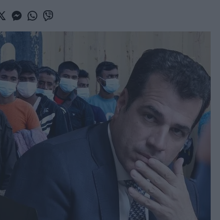
book
witter
Messenger
Whatsapp
Viber