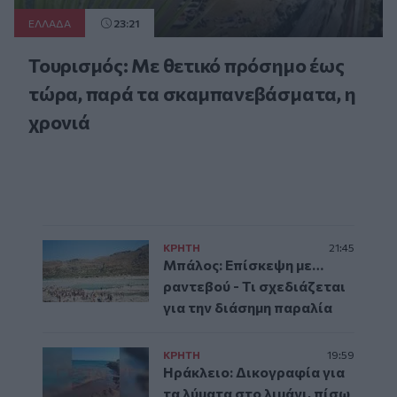
ΕΛΛAΔΑ
23:21
Τουρισμός: Με θετικό πρόσημο έως
τώρα, παρά τα σκαμπανεβάσματα, η
χρονιά
ΚΡΗΤΗ
21:45
Μπάλος: Επίσκεψη με…
ραντεβού - Τι σχεδιάζεται
για την διάσημη παραλία
ΚΡΗΤΗ
19:59
Ηράκλειο: Δικογραφία για
τα λύματα στο λιμάνι, πίσω