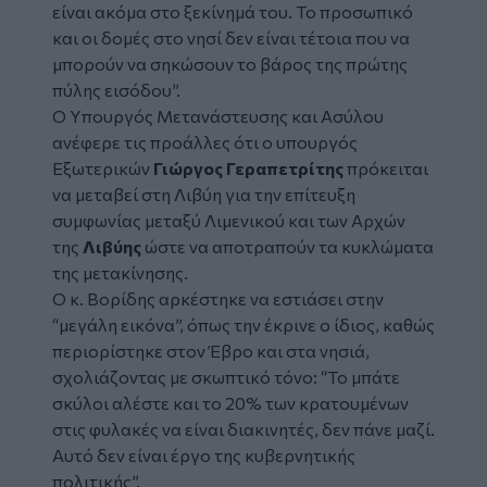
είναι ακόμα στο ξεκίνημά του. Το προσωπικό
και οι δομές στο νησί δεν είναι τέτοια που να
μπορούν να σηκώσουν το βάρος της πρώτης
πύλης εισόδου”.
Ο Υπουργός Μετανάστευσης και Ασύλου
ανέφερε τις προάλλες ότι ο υπουργός
Εξωτερικών
Γιώργος Γεραπετρίτης
πρόκειται
να μεταβεί στη Λιβύη για την επίτευξη
συμφωνίας μεταξύ Λιμενικού και των Αρχών
της
Λιβύης
ώστε να αποτραπούν τα κυκλώματα
της μετακίνησης.
Ο κ. Βορίδης αρκέστηκε να εστιάσει στην
“μεγάλη εικόνα”, όπως την έκρινε ο ίδιος, καθώς
περιορίστηκε στον Έβρο και στα νησιά,
σχολιάζοντας με σκωπτικό τόνο:
“Το μπάτε
σκύλοι αλέστε και το 20% των κρατουμένων
στις φυλακές να είναι διακινητές, δεν πάνε μαζί.
Αυτό δεν είναι έργο της κυβερνητικής
πολιτικής”.