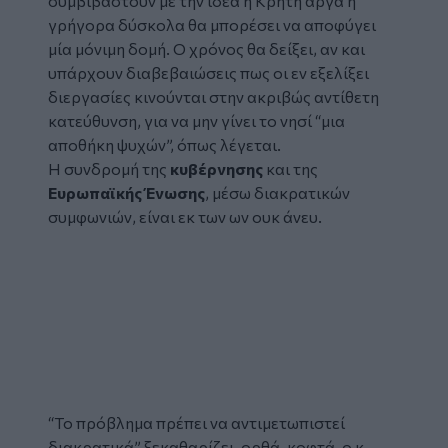
συμβιβαστούν με την ιδέα η Κρήτη αργά ή
γρήγορα δύσκολα θα μπορέσει να αποφύγει
μία μόνιμη δομή. Ο χρόνος θα δείξει, αν και
υπάρχουν διαβεβαιώσεις πως οι εν εξελίξει
διεργασίες κινούνται στην ακριβώς αντίθετη
κατεύθυνση, για να μην γίνει το νησί “μια
αποθήκη ψυχών”, όπως λέγεται.
Η συνδρομή της
κυβέρνησης
και της
Ευρωπαϊκής Ένωσης
, μέσω διακρατικών
συμφωνιών, είναι εκ των ων ουκ άνευ.
“
Το πρόβλημα πρέπει να αντιμετωπιστεί
διακρατικά”
ξεκαθαρίζει, ορθά-κοφτά, ο κ.