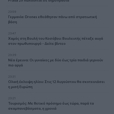
Prada 2» πωλούνται σε δημοπρασία
23:59
Γερμανία: Drones εθεάθησαν πάνω από στρατιωτική
βάση
23:47
Χαμός στη Βουλή του Κοσόβου: Βουλευτής πέταξε αυγά
στον πρωθυπουργό - Δείτε βίντεο
23:39
Νέα έρευνα: Οι γυναίκες με δύο έως τρία παιδιά γερνούν
πιο αργά
23:31
Ολική έκλειψη ηλίου: Στις 12 Αυγούστου θα σκοτεινιάσει
η μισή Ευρώπη
23:21
Τουρισμός: Με θετικό πρόσημο έως τώρα, παρά τα
σκαμπανεβάσματα, η χρονιά