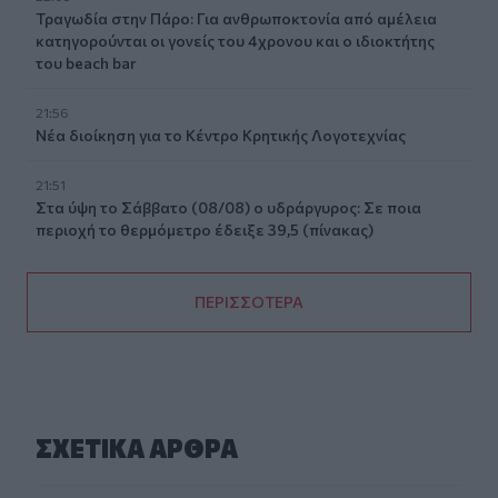
Τραγωδία στην Πάρο: Για ανθρωποκτονία από αμέλεια
κατηγορούνται οι γονείς του 4χρονου και ο ιδιοκτήτης
του beach bar
21:56
Νέα διοίκηση για το Κέντρο Κρητικής Λογοτεχνίας
21:51
Στα ύψη το Σάββατο (08/08) ο υδράργυρος: Σε ποια
περιοχή το θερμόμετρο έδειξε 39,5 (πίνακας)
ΠΕΡΙΣΣΟΤΕΡΑ
ΣΧΕΤΙΚA AΡΘΡΑ