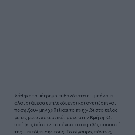
Χάθηκε το μέτρημα, πιθανότατα η… μπάλα κι
όλοι οι άμεσα εμπλεκόμενοι και σχετιζόμενοι
πασχίζουν μην χαθεί και το παιχνίδι στο τέλος,
με τις μεταναστευτικές ροές στην
Κρήτη
! Οι
απόψεις διίστανται πάνω στο ακριβές ποσοστό
της… εκτόξευσής τους. Το σίγουρο, πάντως,