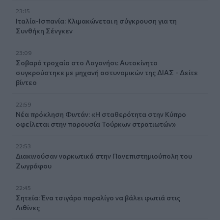
23:15
Ιταλία-Ισπανία: Κλιμακώνεται η σύγκρουση για τη
Συνθήκη Σένγκεν
23:09
Σοβαρό τροχαίο στο Λαγονήσι: Αυτοκίνητο
συγκρούστηκε με μηχανή αστυνομικών της ΔΙΑΣ - Δείτε
βίντεο
22:59
Νέα πρόκληση Φιντάν: «Η σταθερότητα στην Κύπρο
οφείλεται στην παρουσία Τούρκων στρατιωτών»
22:53
Διακινούσαν ναρκωτικά στην Πανεπιστημιούπολη του
Ζωγράφου
22:45
Σητεία: Ένα τσιγάρο παραλίγο να βάλει φωτιά στις
Λιθίνες