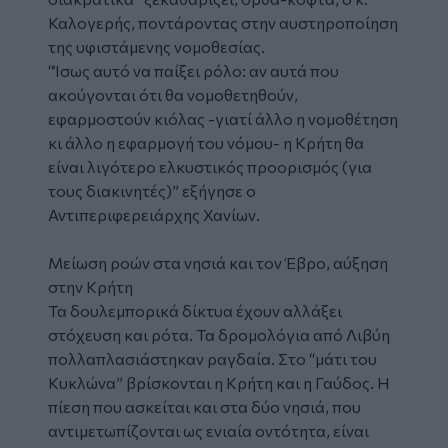
Καλογερής, ποντάροντας στην αυστηροποίηση
της υφιστάμενης νομοθεσίας.
“
Ίσως αυτό να παίξει ρόλο: αν αυτά που
ακούγονται ότι θα νομοθετηθούν,
εφαρμοστούν κιόλας -γιατί άλλο η νομοθέτηση
κι άλλο η εφαρμογή του νόμου- η Κρήτη θα
είναι λιγότερο ελκυστικός προορισμός (για
τους διακινητές)”
εξήγησε ο
Αντιπεριφερειάρχης Χανίων.
Μείωση ροών στα νησιά και τον Έβρο, αύξηση
στην Κρήτη
Τα δουλεμπορικά δίκτυα έχουν αλλάξει
στόχευση και ρότα. Τα δρομολόγια από Λιβύη
πολλαπλασιάστηκαν ραγδαία. Στο “μάτι του
Κυκλώνα” βρίσκονται η Κρήτη και η Γαύδος. Η
πίεση που ασκείται και στα δύο νησιά, που
αντιμετωπίζονται ως ενιαία οντότητα, είναι