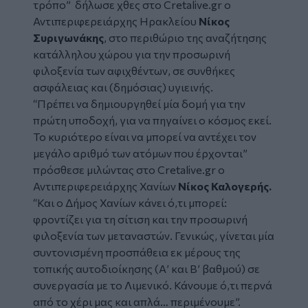
τρόπο”
δήλωσε χθες στο
Cretalive.gr
ο
Αντιπεριφερειάρχης Ηρακλείου
Νίκος
Συριγωνάκης
, στο περιθώριο της αναζήτησης
κατάλληλου χώρου για την προσωρινή
φιλοξενία των αφιχθέντων, σε συνθήκες
ασφάλειας και (δημόσιας) υγιεινής.
“
Πρέπει να δημιουργηθεί μία δομή για την
πρώτη υποδοχή, για να πηγαίνει ο κόσμος εκεί.
Το κυριότερο είναι να μπορεί να αντέχει τον
μεγάλο αριθμό των ατόμων που έρχονται”
πρόσθεσε μιλώντας στο
Cretalive.gr
ο
Αντιπεριφερειάρχης Χανίων
Νίκος Καλογερής.
“
Και ο Δήμος Χανίων κάνει ό,τι μπορεί:
φροντίζει για τη σίτιση και την προσωρινή
φιλοξενία των μεταναστών. Γενικώς, γίνεται μία
συντονισμένη προσπάθεια εκ μέρους της
τοπικής αυτοδιοίκησης (Α’ και Β’ βαθμού) σε
συνεργασία με το Λιμενικό. Κάνουμε ό,τι περνά
από το χέρι μας και απλά… περιμένουμε”.