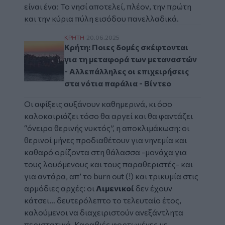
είναι ένα: Το νησί αποτελεί, πλέον, την πρώτη
και την κύρια πύλη εισόδου πανελλαδικά.
Κρήτη: Ποιες δομές σκέφτονται για τη μετ
ΚΡΗΤΗ
20.06.2025
Κρήτη: Ποιες δομές σκέφτονται
για τη μεταφορά των μεταναστών
- Αλλεπάλληλες οι επιχειρήσεις
στα νότια παράλια - Βίντεο
Οι αφίξεις αυξάνουν καθημερινά, κι όσο
καλοκαιριάζει τόσο θα αργεί και θα φαντάζει
“όνειρο θερινής νυκτός”,
η αποκλιμάκωση: οι
θερινοί μήνες προδιαθέτουν για νηνεμία και
καθαρό ορίζοντα στη θάλασσα -μονάχα για
τους λουόμενους και τους παραθεριστές- και
για αντάρα, απ’ το
burn out (!)
και τρικυμία στις
αρμόδιες αρχές: οι
Λιμενικοί
δεν έχουν
κάτσει… δευτερόλεπτο το τελευταίο έτος,
καλούμενοι να διαχειριστούν ανεξάντλητα
περιστατικά.
Καραβιές φορτωμένες με