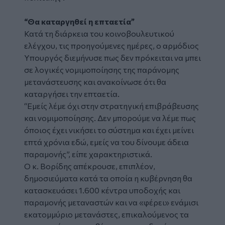
“Θα καταργηθεί η επταετία”
Κατά τη διάρκεια του κοινοβουλευτικού
ελέγχου, τις προηγούμενες ημέρες, ο αρμόδιος
Υπουργός διεμήνυσε πως δεν πρόκειται να μπει
σε λογικές νομιμοποίησης της παράνομης
μετανάστευσης και ανακοίνωσε ότι θα
καταργήσει την επταετία.
“
Εμείς λέμε όχι στην στρατηγική επιβράβευσης
και νομιμοποίησης. Δεν μπορούμε να λέμε πως
όποιος έχει νικήσει το σύστημα και έχει μείνει
επτά χρόνια εδώ, εμείς να του δίνουμε άδεια
παραμονής”,
είπε χαρακτηριστικά.
Ο κ. Βορίδης απέκρουσε, επιπλέον,
δημοσιεύματα κατά τα οποία η κυβέρνηση θα
κατασκευάσει 1.600 κέντρα υποδοχής και
παραμονής μεταναστών και να «φέρει» ενάμισι
εκατομμύριο μετανάστες, επικαλούμενος τα