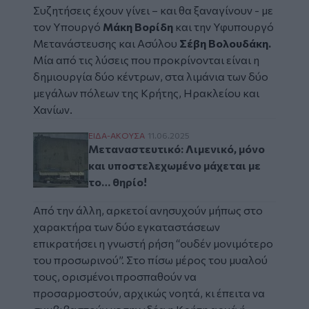
Συζητήσεις έχουν γίνει – και θα ξαναγίνουν - με
τον Υπουργό
Μάκη Βορίδη
και την Υφυπουργό
Μετανάστευσης και Ασύλου
Σέβη Βολουδάκη.
Μία από τις λύσεις που προκρίνονται είναι η
δημιουργία δύο κέντρων, στα λιμάνια των δύο
μεγάλων πόλεων της Κρήτης, Ηρακλείου και
Χανίων.
Μεταναστευτικό: Λιμενικό, μόνο και υποστ
ΕΙΔΑ-ΑΚΟΥΣΑ
11.06.2025
Μεταναστευτικό: Λιμενικό, μόνο
και υποστελεχωμένο μάχεται με
το… θηρίο!
Από την άλλη, αρκετοί ανησυχούν μήπως στο
χαρακτήρα των δύο εγκαταστάσεων
επικρατήσει η γνωστή ρήση “ουδέν μονιμότερο
του προσωρινού”. Στο πίσω μέρος του μυαλού
τους, ορισμένοι προσπαθούν να
προσαρμοστούν, αρχικώς νοητά, κι έπειτα να