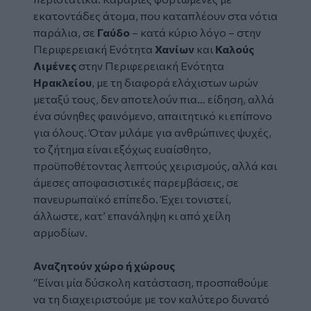
εκατοντάδες άτομα, που καταπλέουν στα νότια
παράλια, σε
Γαύδο
– κατά κύριο λόγο – στην
Περιφερειακή Ενότητα
Χανίων
και
Καλούς
Λιμένες
στην Περιφερειακή Ενότητα
Ηρακλείου
, με τη διαφορά ελάχιστων ωρών
μεταξύ τους, δεν αποτελούν πια… είδηση, αλλά
ένα σύνηθες φαινόμενο, απαιτητικό
κι
επίπονο
για όλους. Όταν μιλάμε για ανθρώπινες ψυχές,
το ζήτημα είναι εξόχως ευαίσθητο,
προϋποθέτοντας λεπτούς χειρισμούς, αλλά και
άμεσες αποφασιστικές παρεμβάσεις, σε
πανευρωπαϊκό επίπεδο. Έχει τονιστεί,
άλλωστε, κατ’ επανάληψη κι από χείλη
αρμοδίων.
Αναζητούν χώρο ή χώρους
“
Είναι μία δύσκολη κατάσταση, προσπαθούμε
να τη διαχειριστούμε με τον καλύτερο δυνατό