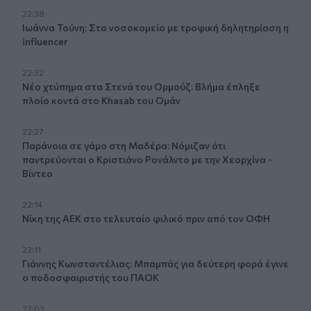
22:38
Ιωάννα Τούνη: Στο νοσοκομείο με τροφική δηλητηρίαση η
influencer
22:32
Νέο χτύπημα στα Στενά του Ορμούζ: Βλήμα έπληξε
πλοίο κοντά στο Khasab του Ομάν
22:27
Παράνοια σε γάμο στη Μαδέρα: Νόμιζαν ότι
παντρεύονται ο Κριστιάνο Ρονάλντο με την Χεορχίνα -
Βίντεο
22:14
Nίκη της ΑΕΚ στο τελευταίο φιλικό πριν από τον ΟΦΗ
22:11
Γιάννης Κωνσταντέλιας: Μπαμπάς για δεύτερη φορά έγινε
ο ποδοσφαιριστής του ΠΑΟΚ
22:03