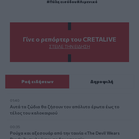
Πύλη εισόδου
Λιμενικό
Γίνε ο ρεπόρτερ του CRETALIVE
ΣΤΕΊΛΕ ΤΗΝ ΕΊΔΗΣΗ
Ροή ειδήσεων
Δημοφιλή
01:40
Αυτά τα ζώδια θα ζήσουν τον απόλυτο έρωτα έως το
τέλος του καλοκαιριού
00:35
Ρούχα και αξεσουάρ από την ταινία «The Devil Wears