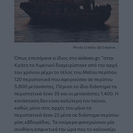
Photo Credits: @Cretalive
Όπως επεσήμανε ο ίδιος στο
ieidiseis.gr
,
“
στην
Κρήτη το Λιμενικό διαχειρίστηκε από την αρχή
του χρόνου μέχρι το τέλος του Μαΐου περίπου
120 περιστατικά που αφορούσαν σε περίπου
5.800 μετανάστες. Πέρυσι το ίδιο διάστημα τα
περιστατικά ήταν 35 και οι μετανάστες 1.400. Η
κατάσταση δεν είναι καλύτερη τον Ιούνιο,
καθώς μόνο στις αρχές του μήνα τα
περιστατικά ήταν 22 μέσα σε διάστημα περίπου
μίας εβδομάδας. Τα νούμερα φανερώνουν μία
συνθήκη ασφυκτική την ώρα που το καλοκαίρι