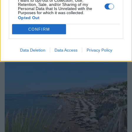
I want to opt-out of Collection, Use,
ΕΧΠ-ΒΕ: Το «Ενιαίο Πλαίσιο» που
Retention, Sale, and/or Sharing of my
Personal Data that Is Unrelated with the
Κατακερματίζει τη Βιομηχανία - Η σημασία
Purposes for which it was collected.
Opted Out
των παρεμβάσεων του ΠΑΣΕΒΙΠΕ
CONFIRM
Συνεχής ροή
Data Deletion
Data Access
Privacy Policy