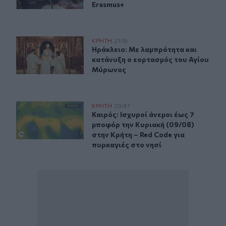
Erasmus+
Ηράκλειο: Με λαμπρότητα και κατάνυξη ο εορτασμός 
ΚΡΗΤΗ
21:16
Ηράκλειο: Με λαμπρότητα και κατ
Ηράκλειο: Με λαμπρότητα και
κατάνυξη ο εορτασμός του Αγίου
Μύρωνος
Καιρός: Ισχυροί άνεμοι έως 7 μποφόρ την Κυριακή (09/0
ΚΡΗΤΗ
20:47
Καιρός: Ισχυροί άνεμοι έως 7 μποφό
Καιρός: Ισχυροί άνεμοι έως 7
μποφόρ την Κυριακή (09/08)
στην Κρήτη – Red Code για
πυρκαγιές στο νησί