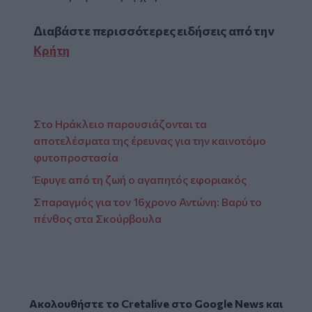
Διαβάστε περισσότερες ειδήσεις από την
Κρήτη
Στο Ηράκλειο παρουσιάζονται τα
αποτελέσματα της έρευνας για την καινοτόμο
φυτοπροστασία
Έφυγε από τη ζωή ο αγαπητός εφοριακός
Σπαραγμός για τον 16χρονο Αντώνη: Βαρύ το
πένθος στα Σκούρβουλα
Ακολουθήστε το Cretalive στο
Google News
και