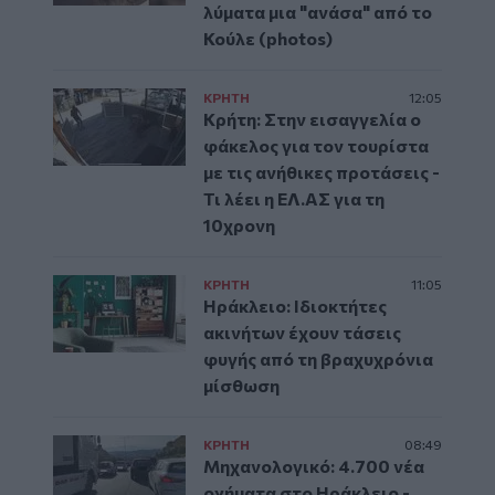
λύματα μια "ανάσα" από το
Κούλε (photos)
ΚΡΗΤΗ
12:05
Κρήτη: Στην εισαγγελία ο
φάκελος για τον τουρίστα
με τις ανήθικες προτάσεις -
Τι λέει η ΕΛ.ΑΣ για τη
10χρονη
ΚΡΗΤΗ
11:05
Ηράκλειο: Ιδιοκτήτες
ακινήτων έχουν τάσεις
φυγής από τη βραχυχρόνια
μίσθωση
ΚΡΗΤΗ
08:49
Μηχανολογικό: 4.700 νέα
οχήματα στο Ηράκλειο -