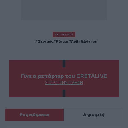
ΣΧΕΤΙΚΆ TAGS
Σεισμός
Ρίχτερ
Άρβη
Δόνηση
Γίνε ο ρεπόρτερ του CRETALIVE
ΣΤΕΊΛΕ ΤΗΝ ΕΊΔΗΣΗ
Ροή ειδήσεων
Δημοφιλή