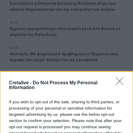
Συνεδρίασε η Επιτροπή Εκτίμησης Κινδύνου λόγω των
υψηλών θερμοκρασιών και της ενίσχυσης των ανέμων
12:10
8χρονος τραυματίστηκε στο κεφάλι μετά από βουτιά σε
παραλία της Χαλκιδικής
12:05
Μυστράς: Με ψυχολογικά προβλήματα ο 55χρονος που
έκρυψε τον νεκρό πατέρα του σε καταψύκτη
12:05
Κρήτη: Στην εισαγγελία ο φάκελος για τον τουρίστα με τις
Cretalive -
Do Not Process My Personal
ανήθικες προτάσεις - Τι λέει η ΕΛ.ΑΣ για τη 10χρονη
Information
If you wish to opt-out of the sale, sharing to third parties, or
ΠΕΡΙΣΣΟΤΕΡΑ
processing of your personal or sensitive information for
targeted advertising by us, please use the below opt-out
section to confirm your selection. Please note that after your
opt-out request is processed you may continue seeing