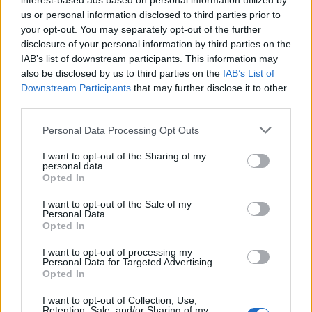
interest-based ads based on personal information utilized by
us or personal information disclosed to third parties prior to
ΣΧΕΤΙΚA AΡΘΡΑ
your opt-out. You may separately opt-out of the further
disclosure of your personal information by third parties on the
IAB’s list of downstream participants. This information may
Κρήτη: Ο πολύ υψηλός κίνδυνος πυρκαγιάς "φέρνει" απ
ΚΡΗΤΗ
13:43
also be disclosed by us to third parties on the
IAB’s List of
Κρήτη: Ο πολύ υψηλός κίνδυνος πυρ
Κρήτη: Ο πολύ υψηλός κίνδυνος
Downstream Participants
that may further disclose it to other
πυρκαγιάς "φέρνει"
third parties.
απαγορεύσεις σε δάση και
φαράγγια
Personal Data Processing Opt Outs
I want to opt-out of the Sharing of my
personal data.
Συναγερμός για τους ισχυρούς ανέμους – Το... παράδειγ
ΚΡΗΤΗ
13:28
Opted In
Συναγερμός για τους ισχυρούς ανέμ
Συναγερμός για τους ισχυρούς
ανέμους – Το... παράδειγμα της
I want to opt-out of the Sale of my
Κρήτης μετά τις δύσκολες
Personal Data.
πυρκαγιές
Opted In
I want to opt-out of processing my
Personal Data for Targeted Advertising.
Νοσοκομείο Αγ. Νικολάου: Ενημερωτική συνάντηση για 
ΚΡΗΤΗ
13:11
Opted In
Νοσοκομείο Αγ. Νικολάου: Ενημερω
Νοσοκομείο Αγ. Νικολάου:
Ενημερωτική συνάντηση για ΒΑΕ,
I want to opt-out of Collection, Use,
Retention, Sale, and/or Sharing of my
μισθολογικά και εργασιακά