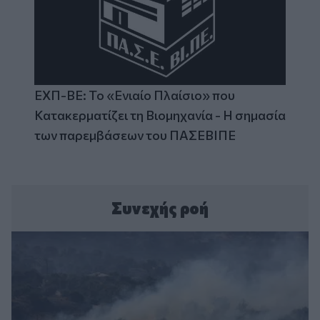
ΕΧΠ-ΒΕ: Το «Ενιαίο Πλαίσιο» που
Κατακερματίζει τη Βιομηχανία - Η σημασία
των παρεμβάσεων του ΠΑΣΕΒΙΠΕ
Συνεχής ροή