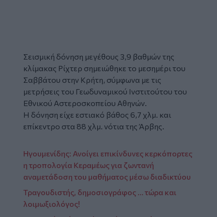
Σεισμική δόνηση μεγέθους 3,9 βαθμών της
κλίμακας Ρίχτερ σημειώθηκε το μεσημέρι του
Σαββάτου στην Κρήτη, σύμφωνα με τις
μετρήσεις του Γεωδυναμικού Ινστιτούτου του
Εθνικού Αστεροσκοπείου Αθηνών.
Η δόνηση είχε εστιακό βάθος 6,7 χλμ. και
επίκεντρο στα 88 χλμ. νότια της Άρβης.
Ηγουμενίδης: Ανοίγει επικίνδυνες κερκόπορτες
η τροπολογία Κεραμέως για ζωντανή
αναμετάδοση του μαθήματος μέσω διαδικτύου
Τραγουδιστής, δημοσιογράφος ... τώρα και
λοιμωξιολόγος!