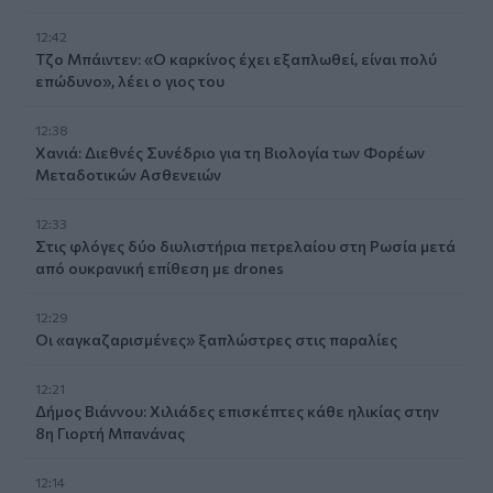
12:42
Τζο Μπάιντεν: «Ο καρκίνος έχει εξαπλωθεί, είναι πολύ
επώδυνο», λέει ο γιος του
12:38
Χανιά: Διεθνές Συνέδριο για τη Βιολογία των Φορέων
Μεταδοτικών Ασθενειών
12:33
Στις φλόγες δύο διυλιστήρια πετρελαίου στη Ρωσία μετά
από ουκρανική επίθεση με drones
12:29
Οι «αγκαζαρισμένες» ξαπλώστρες στις παραλίες
12:21
Δήμος Βιάννου: Χιλιάδες επισκέπτες κάθε ηλικίας στην
8η Γιορτή Μπανάνας
12:14