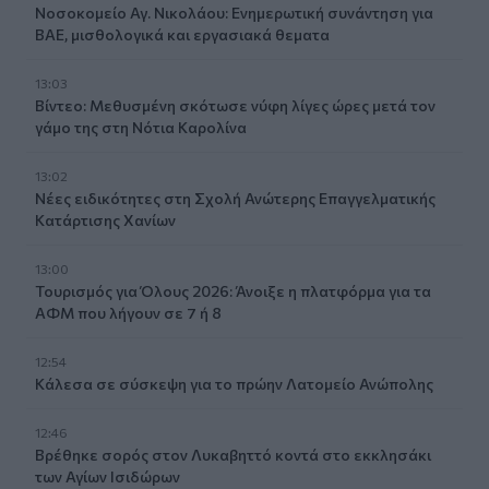
Νοσοκομείο Αγ. Νικολάου: Ενημερωτική συνάντηση για
ΒΑΕ, μισθολογικά και εργασιακά θεματα
13:03
Βίντεο: Μεθυσμένη σκότωσε νύφη λίγες ώρες μετά τον
γάμο της στη Νότια Καρολίνα
13:02
Νέες ειδικότητες στη Σχολή Ανώτερης Επαγγελματικής
Κατάρτισης Χανίων
13:00
Τουρισμός για Όλους 2026: Άνοιξε η πλατφόρμα για τα
ΑΦΜ που λήγουν σε 7 ή 8
12:54
Κάλεσα σε σύσκεψη για το πρώην Λατομείο Ανώπολης
12:46
Βρέθηκε σορός στον Λυκαβηττό κοντά στο εκκλησάκι
των Αγίων Ισιδώρων