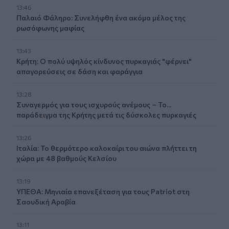
13:46
Παλαιό Φάληρο: Συνελήφθη ένα ακόμα μέλος της
ρωσόφωνης μαφίας
13:43
Κρήτη: Ο πολύ υψηλός κίνδυνος πυρκαγιάς "φέρνει"
απαγορεύσεις σε δάση και φαράγγια
13:28
Συναγερμός για τους ισχυρούς ανέμους – Το...
παράδειγμα της Κρήτης μετά τις δύσκολες πυρκαγιές
13:26
Ιταλία: Το θερμότερο καλοκαίρι του αιώνα πλήττει τη
χώρα με 48 βαθμούς Κελσίου
13:19
ΥΠΕΘΑ: Μηνιαία επανεξέταση για τους Patriot στη
Σαουδική Αραβία
13:11