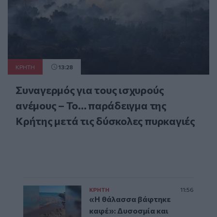
ΚΡΗΤΗ
13:28
Συναγερμός για τους ισχυρούς
ανέμους – Το... παράδειγμα της
Κρήτης μετά τις δύσκολες πυρκαγιές
ΚΡΗΤΗ
11:56
«Η θάλασσα βάφτηκε
καφέ»: Δυσοσμία και