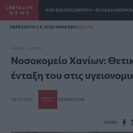
ΡΟΗ ΕΙΔΗΣΕΩΝ
ΚΡΗΤΗ
ΕΛΛΑΔΑ
ΟΙΚΟΝΟΜ
Homepage
ΠΑΡΑΣΚΕΥΗ 7.8.2026
/
ΗΡΑΚΛΕΙΟ
31 °C
ΑΡΧΙΚΗ
/
ΚΡΉΤΗ
Νοσοκομείο Χανίων: Θετικ
ένταξη του στις υγειονομι
08.07.2026
NEWSROOM
SHARE:
Face
T