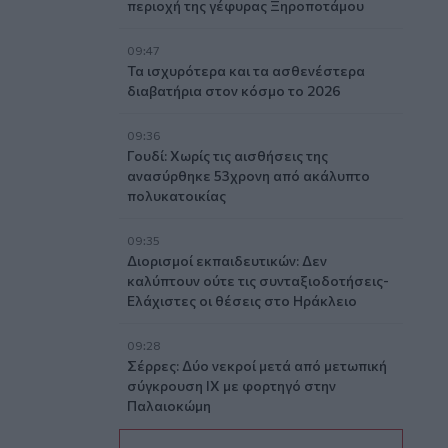
περιοχή της γέφυρας Ξηροποτάμου
09:47
Τα ισχυρότερα και τα ασθενέστερα
διαβατήρια στον κόσμο το 2026
09:36
Γουδί: Χωρίς τις αισθήσεις της
ανασύρθηκε 53χρονη από ακάλυπτο
πολυκατοικίας
09:35
Διορισμοί εκπαιδευτικών: Δεν
καλύπτουν ούτε τις συνταξιοδοτήσεις-
Ελάχιστες οι θέσεις στο Ηράκλειο
09:28
Σέρρες: Δύο νεκροί μετά από μετωπική
σύγκρουση ΙΧ με φορτηγό στην
Παλαιοκώμη