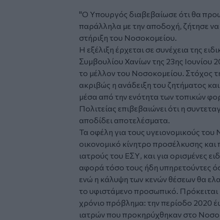
"Ο Υπουργός διαβεβαίωσε ότι θα προωθ
παράλληλα με την αποδοχή, ζήτησε να π
στήριξη του Νοσοκομείου.
Η εξέλιξη έρχεται σε συνέχεια της ει
Ʃυμβουλίου Χανίων της 23ης Ιουνίου 2
το μέλλον του Νοσοκομείου. Ʃτόχος τ
ακριβώς η ανάδειξη του ζητήματος και
μέσα από την ενότητα των τοπικών φο
Πολιτείας επιβεβαιώνει ότι η συντετα
αποδίδει αποτελέσματα.
Τα οφέλη για τους υγειονομικούς του 
οικονομικό κίνητρο προσέλκυσης και 
ιατρούς του ΕƩΥ, και για ορισμένες ε
αφορά τόσο τους ήδη υπηρετούντες όσ
ενώ η κάλυψη των κενών θέσεων θα ελα
το υφιστάμενο προσωπικό. Πρόκειται 
χρόνιο πρόβλημα: την περίοδο 2020 έω
ιατρών που προκηρύχθηκαν στο Νοσοκ