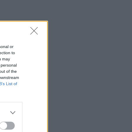
08:41
Σίντνεϊ Τάουλ: Πέθανε σε ηλικία 26
ετών η σταρ του TikTok
08:34
«Καμίνι» τις επόμενες ημέρες η Κρήτη
sonal or
και μελτέμια έως 8 μποφόρ
ection to
ou may
08:30
 personal
Via Pastarella: Η καρμπονάρα που
out of the
κλέβει την παράσταση (βίντεο)
 downstream
B’s List of
08:22
Φωτιά σε εγκαταλελειμμένο κτίριο στο
Μοσχάτο
08:15
ΟΦΗ: Αυτός πρέπει να είναι, καταρχήν,
ο στόχος στο Σούπερ Καπ