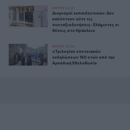
γέφυρας Ξηροποτάμου
Διορισμοί εκπαιδευτικών: Δεν καλύπτουν ούτε τις συντα
ΚΡΗΤΗ
09:35
 στην περιοχή της γέφυρας Ξηροποτάμου
Διορισμοί εκπαιδευτικών: Δεν καλύπ
Διορισμοί εκπαιδευτικών: Δεν
καλύπτουν ούτε τις
συνταξιοδοτήσεις- Ελάχιστες οι
θέσεις στο Ηράκλειο
ση (βίντεο)
«Τριλογία» επετειακών εκδηλώσεων 160 ετών από την 
ΚΡΗΤΗ
08:06
υ κλέβει την παράσταση (βίντεο)
«Τριλογία» επετειακών εκδηλώσεων
«Τριλογία» επετειακών
εκδηλώσεων 160 ετών από την
Αρκαδική Εθελοθυσία