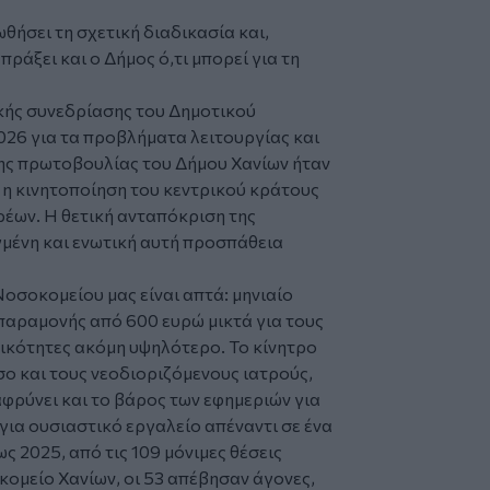
ήσει τη σχετική διαδικασία και,
ράξει και ο Δήμος ό,τι μπορεί για τη
δικής συνεδρίασης του Δημοτικού
026 για τα προβλήματα λειτουργίας και
ης πρωτοβουλίας του Δήμου Χανίων ήταν
 η κινητοποίηση του κεντρικού κράτους
ρέων. Η θετική ανταπόκριση της
γμένη και ενωτική αυτή προσπάθεια
Νοσοκομείου μας είναι απτά: μηνιαίο
παραμονής από 600 ευρώ μικτά για τους
ιδικότητες ακόμη υψηλότερο. Το κίνητρο
ο και τους νεοδιοριζόμενους ιατρούς,
φρύνει και το βάρος των εφημεριών για
για ουσιαστικό εργαλείο απέναντι σε ένα
ς 2025, από τις 109 μόνιμες θέσεις
ομείο Χανίων, οι 53 απέβησαν άγονες,