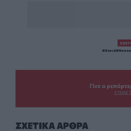
ΣΧΕΤ
Χανιά
Νοσοκ
Γίνε ο ρεπόρτ
ΣΤΕΊΛΕ 
ΣΧΕΤΙΚA AΡΘΡΑ