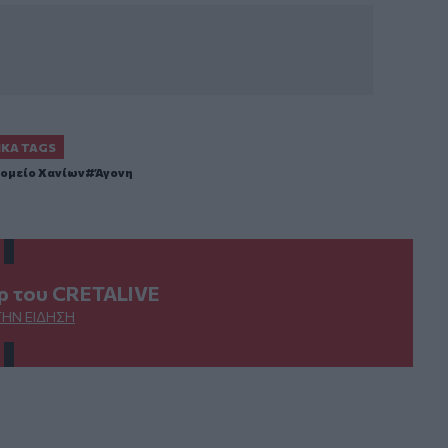
ΙΚΆ TAGS
ομείο Χανίων
Άγονη
ερ του CRETALIVE
ΤΗΝ ΕΊΔΗΣΗ