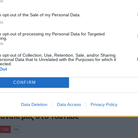
In
πό την
Κρήτη
και τα
Χανιά
o opt-out of the Sale of my Personal Data.
In
σσονται στο πρόγραμμα «Ανοιχτά
to opt-out of processing my Personal Data for Targeted
ing.
In
λήσιο του Οσίου Παϊσίου στις
o opt-out of Collection, Use, Retention, Sale, and/or Sharing
ersonal Data that Is Unrelated with the Purposes for which it
lected.
α με τον μπαλτά
Out
CONFIRM
ο
Google News
και στο
Facebook
Data Deletion
Data Access
Privacy Policy
κανάλι μας στο
YouTube