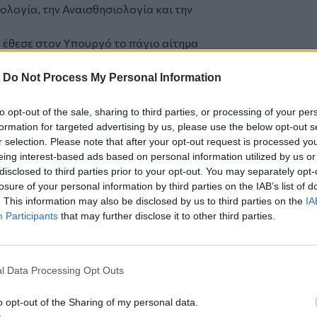
θολογία, την Αναισθησιολογία και την
ς έθεσε στον Υπουργό το πάγιο αίτημα
 έστω εν μέρει, το τέλος
θεκτικότητας στην Κλιματική Κρίση,
-
Do Not Process My Personal Information
σχύει επιπρόσθετα τους υγειονομικούς. Ο
νήσει με τον Υπουργό Εσωτερικών κ.
to opt-out of the sale, sharing to third parties, or processing of your per
formation for targeted advertising by us, please use the below opt-out s
ο αίτημα.
r selection. Please note that after your opt-out request is processed y
νδηράκης, δήλωσε σχετικά:
eing interest-based ads based on personal information utilized by us or
ην άμεση ανταπόκριση του Υπουργού
disclosed to third parties prior to your opt-out. You may separately opt-
μείου Χανίων στις υγειονομικά άγονες
losure of your personal information by third parties on the IAB’s list of
λία του να στηρίξει προς τον Υπουργό
. This information may also be disclosed by us to third parties on the
IA
όδοση του τέλους ανθεκτικότητας στους
Participants
that may further disclose it to other third parties.
ό Ʃυμβούλιο, ο στόχος ήταν σαφής: να
οποιήσουμε το κεντρικό κράτος με τη
ν. Οι εξελίξεις δείχνουν ότι η
l Data Processing Opt Outs
 του άγονου είναι αναγκαίο βήμα, αλλά η
ιτεί ουσιαστική αναβάθμιση του
o opt-out of the Sharing of my personal data.