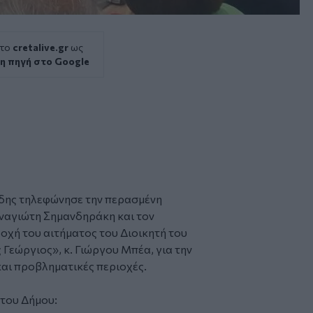
 το
cretalive.gr
ως
η πηγή στο Google
άδης τηλεφώνησε την περασμένη
ναγιώτη Ʃημανδηράκη και τον
δοχή του αιτήματος του Διοικητή του
Γεώργιος», κ. Γιώργου Μπέα, για την
και προβληματικές περιοχές.
 του Δήμου: