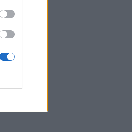
08:08
Πυρά σε λύκειο στην Ταϊλάνδη -
Τουλάχιστον 2 νεκροί
08:06
«Τριλογία» επετειακών εκδηλώσεων
160 ετών από την Αρκαδική Εθελοθυσία
07:59
Τα πρωτοσέλιδα των εφημερίδων
07:52
Σεισμός 5,8 βαθμών στις δυτικές
Φιλιππίνες
07:45
Φωτιά τα ξημερώματα στη Σητεία - Η
δεύτερη μέσα σε ένα 24ωρο