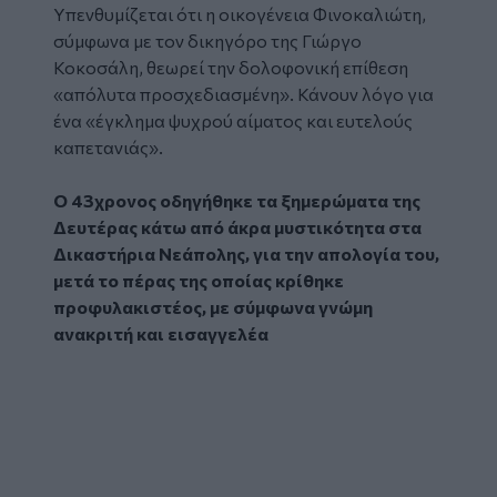
Υπενθυμίζεται ότι η οικογένεια Φινοκαλιώτη,
σύμφωνα με τον δικηγόρο της Γιώργο
Κοκοσάλη, θεωρεί την δολοφονική επίθεση
«απόλυτα προσχεδιασμένη». Κάνουν λόγο για
ένα «έγκλημα ψυχρού αίματος και ευτελούς
καπετανιάς».
Ο 43χρονος οδηγήθηκε τα ξημερώματα της
Δευτέρας κάτω από άκρα μυστικότητα στα
Δικαστήρια Νεάπολης, για την απολογία του,
μετά το πέρας της οποίας κρίθηκε
προφυλακιστέος, με σύμφωνα γνώμη
ανακριτή και εισαγγελέα