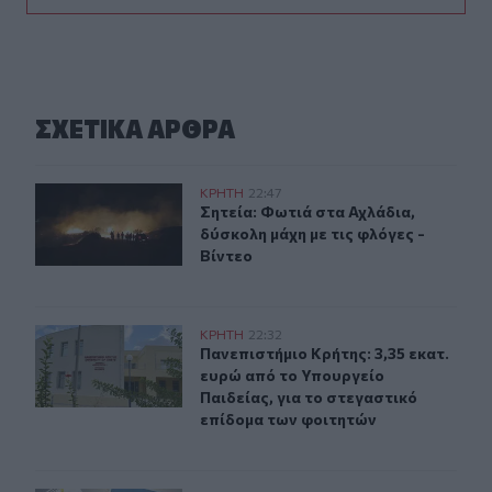
ΣΧΕΤΙΚA AΡΘΡΑ
Σητεία: Φωτιά στα Αχλάδια, δύσκολη μάχη με τις φλόγες
ΚΡΗΤΗ
22:47
Σητεία: Φωτιά στα Αχλάδια, δύσκολη
Σητεία: Φωτιά στα Αχλάδια,
δύσκολη μάχη με τις φλόγες -
Βίντεο
Πανεπιστήμιο Κρήτης: 3,35 εκατ. ευρώ από το Υπουργεί
ΚΡΗΤΗ
22:32
Πανεπιστήμιο Κρήτης: 3,35 εκατ. ε
Πανεπιστήμιο Κρήτης: 3,35 εκατ.
ευρώ από το Υπουργείο
Παιδείας, για το στεγαστικό
επίδομα των φοιτητών