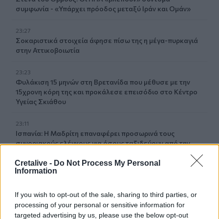
συμφωνία - «Υπάρχει πρόοδος μεταξύ Ιράν και Ομάν»
23:27
Σοκαριστικά στοιχεία άφησε πίσω της η μέγα-πυρκαγιά
στην Αττικοβοιωτία
23:23
Φυλάκιση 15 μηνών στη Βρετανίδα που μέθυσε με την
15χρονη κόρη της και προκάλεσε επεισόδιο στο Κέντρο
Υγείας Σκιάθου
23:11
Ισπανία: Η Μαδρίτη επαναφέρει προσωρινά τους
συνοριακούς ελέγχους για όσους ταξιδεύουν από την
Ιταλία
Cretalive -
Do Not Process My Personal
Information
23:02
Συναγερμός σε μοναστήρι στην Κύπρο: Μοναχός
επιτέθηκε με μαχαίρι και τραυμάτισε δύο άτομα
If you wish to opt-out of the sale, sharing to third parties, or
processing of your personal or sensitive information for
targeted advertising by us, please use the below opt-out
22:47