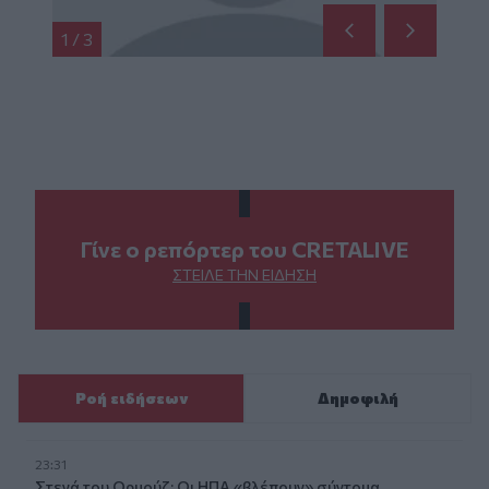
1
/
3
Γίνε ο ρεπόρτερ του CRETALIVE
ΣΤΕΊΛΕ ΤΗΝ ΕΊΔΗΣΗ
Ροή ειδήσεων
Δημοφιλή
23:31
Στενά του Ορμούζ: Οι ΗΠΑ «βλέπουν» σύντομα