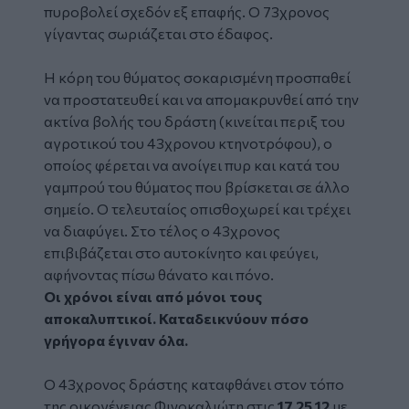
πυροβολεί σχεδόν εξ επαφής. Ο 73χρονος
γίγαντας σωριάζεται στο έδαφος.
Η κόρη του θύματος σοκαρισμένη προσπαθεί
να προστατευθεί και να απομακρυνθεί από την
ακτίνα βολής του δράστη (κινείται περιξ του
αγροτικού του 43χρονου κτηνοτρόφου), ο
οποίος φέρεται να ανοίγει πυρ και κατά του
γαμπρού του θύματος που βρίσκεται σε άλλο
σημείο. Ο τελευταίος οπισθοχωρεί και τρέχει
να διαφύγει. Στο τέλος ο 43χρονος
επιβιβάζεται στο αυτοκίνητο και φεύγει,
αφήνοντας πίσω θάνατο και πόνο.
Οι χρόνοι είναι από μόνοι τους
αποκαλυπτικοί. Καταδεικνύουν πόσο
γρήγορα έγιναν όλα.
Ο 43χρονος δράστης καταφθάνει στον τόπο
της οικογένειας Φινοκαλιώτη στις
17.25.12
με