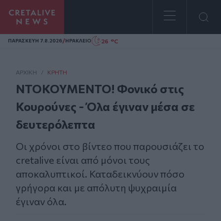
Homepage
/
26 °C
ΠΑΡΑΣΚΕΥΗ 7.8.2026
ΗΡΑΚΛΕΙΟ
ΑΡΧΙΚΗ
/
ΚΡΉΤΗ
ΝΤΟΚΟΥΜΕΝΤΟ! Φονικό στις
Κουρούνες - Όλα έγιναν μέσα σε
δευτερόλεπτα
Οι χρόνοι στο βίντεο που παρουσιάζει το
cretalive είναι από μόνοι τους
αποκαλυπτικοί. Καταδεικνύουν πόσο
γρήγορα και με απόλυτη ψυχραιμία
έγιναν όλα.