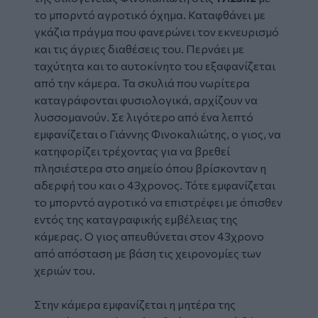
το μπορντό αγροτικό όχημα. Καταφθάνει με
γκάζια πράγμα που φανερώνει τον εκνευρισμό
και τις άγριες διαθέσεις του. Περνάει με
ταχύτητα και το αυτοκίνητο του εξαφανίζεται
από την κάμερα. Τα σκυλιά που νωρίτερα
καταγράφονται φυσιολογικά, αρχίζουν να
λυσσομανούν. Σε λιγότερο από ένα λεπτό
εμφανίζεται ο Γιάννης Φινοκαλιώτης, ο γιος, να
κατηφορίζει τρέχοντας για να βρεθεί
πλησιέστερα στο σημείο όπου βρίσκονταν η
αδερφή του και ο 43χρονος. Τότε εμφανίζεται
το μπορντό αγροτικό να επιστρέφει με όπισθεν
εντός της καταγραφικής εμβέλειας της
κάμερας. Ο γιος απευθύνεται στον 43χρονο
από απόσταση με βάση τις χειρονομίες των
χεριών του.
Στην κάμερα εμφανίζεται η μητέρα της