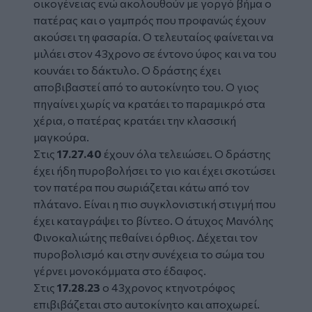
οικογένειας ενώ ακολουθούν με γοργό βήμα ο
πατέρας και ο γαμπρός που προφανώς έχουν
ακούσει τη φασαρία. Ο τελευταίος φαίνεται να
μιλάει στον 43χρονο σε έντονο ύφος και να του
κουνάει το δάκτυλο. Ο δράστης έχει
αποβιβαστεί από το αυτοκίνητο του. Ο γιος
πηγαίνει χωρίς να κρατάει το παραμικρό στα
χέρια, ο πατέρας κρατάει την κλασσική
μαγκούρα.
Στις
17.27.40
έχουν όλα τελειώσει. Ο δράστης
έχει ήδη πυροβολήσει το γιο και έχει σκοτώσει
τον πατέρα που σωριάζεται κάτω από τον
πλάτανο. Είναι η πιο συγκλονιστική στιγμή που
έχει καταγράψει το βίντεο. Ο άτυχος Μανόλης
Φινοκαλιώτης πεθαίνει όρθιος. Δέχεται τον
πυροβολισμό και στην συνέχεια το σώμα του
γέρνει μονοκόμματα στο έδαφος.
Στις
17.28.23
ο 43χρονος κτηνοτρόφος
επιβιβάζεται στο αυτοκίνητο και αποχωρεί.