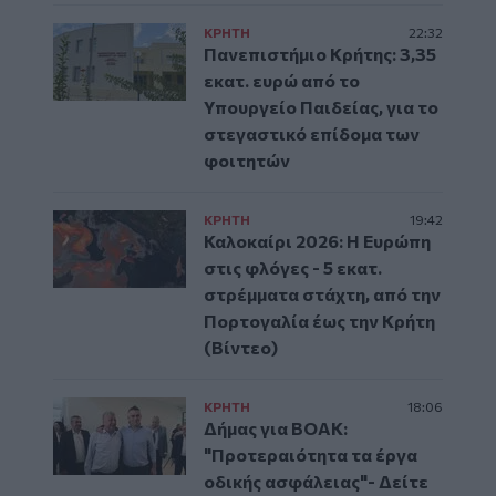
ΚΡΗΤΗ
22:32
Πανεπιστήμιο Κρήτης: 3,35
εκατ. ευρώ από το
Υπουργείο Παιδείας, για το
στεγαστικό επίδομα των
φοιτητών
ΚΡΗΤΗ
19:42
Καλοκαίρι 2026: Η Ευρώπη
στις φλόγες - 5 εκατ.
στρέμματα στάχτη, από την
Πορτογαλία έως την Κρήτη
(Βίντεο)
ΚΡΗΤΗ
18:06
Δήμας για ΒΟΑΚ:
"Προτεραιότητα τα έργα
οδικής ασφάλειας"- Δείτε