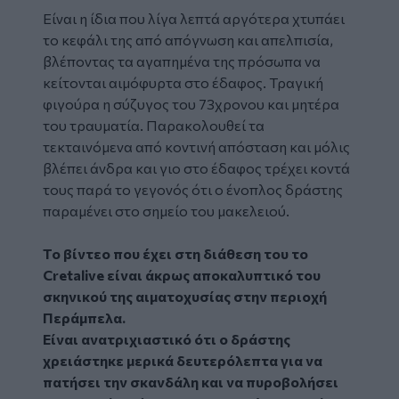
Είναι η ίδια που λίγα λεπτά αργότερα χτυπάει
το κεφάλι της από απόγνωση και απελπισία,
βλέποντας τα αγαπημένα της πρόσωπα να
κείτονται αιμόφυρτα στο έδαφος. Τραγική
φιγούρα η σύζυγος του 73χρονου και μητέρα
του τραυματία. Παρακολουθεί τα
τεκταινόμενα από κοντινή απόσταση και μόλις
βλέπει άνδρα και γιο στο έδαφος τρέχει κοντά
τους παρά το γεγονός ότι ο ένοπλος δράστης
παραμένει στο σημείο του μακελειού.
Το βίντεο που έχει στη διάθεση του το
Cretalive είναι άκρως αποκαλυπτικό του
σκηνικού της αιματοχυσίας στην περιοχή
Περάμπελα.
Είναι ανατριχιαστικό ότι ο δράστης
χρειάστηκε μερικά δευτερόλεπτα για να
πατήσει την σκανδάλη και να πυροβολήσει