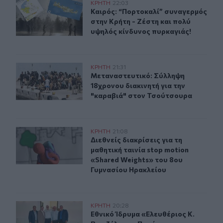
Καιρός: “Πορτοκαλί” συναγερμός στην Κρήτη - Ζέστη κ
ΚΡΗΤΗ
22:03
Καιρός: “Πορτοκαλί” συναγερμός στ
Καιρός: “Πορτοκαλί” συναγερμός
στην Κρήτη - Ζέστη και πολύ
υψηλός κίνδυνος πυρκαγιάς!
Μεταναστευτικό: Σύλληψη 18χρονου διακινητή για την
ΚΡΗΤΗ
21:31
Μεταναστευτικό: Σύλληψη 18χρονου
Μεταναστευτικό: Σύλληψη
18χρονου διακινητή για την
"καραβιά" στον Τσούτσουρα
Διεθνείς διακρίσεις για τη μαθητική ταινία stop motio
ΚΡΗΤΗ
21:08
Διεθνείς διακρίσεις για τη μαθητικ
Διεθνείς διακρίσεις για τη
μαθητική ταινία stop motion
«Shared Weights» του 8ου
Γυμνασίου Ηρακλείου
Εθνικό Ίδρυμα «Ελευθέριος Κ. Βενιζέλος» - Παράρτημα
ΚΡΗΤΗ
20:28
Εθνικό Ίδρυμα «Ελευθέριος Κ. Βεν
Εθνικό Ίδρυμα «Ελευθέριος Κ.