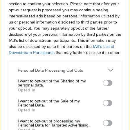
section to confirm your selection. Please note that after your
Σητεία: Φωτιά στα Αχλάδια, δύσκολη μάχη με τις φλόγες
opt-out request is processed you may continue seeing
- Βίντεο
interest-based ads based on personal information utilized by
us or personal information disclosed to third parties prior to
22:39
your opt-out. You may separately opt-out of the further
Βρετανία: Κατά συρροή δολοφόνος καταδικάστηκε για
disclosure of your personal information by third parties on the
δύο δολοφονίες γυναικών - Η συγγνώμη από την
IAB’s list of downstream participants. This information may
αστυνομία
also be disclosed by us to third parties on the
IAB’s List of
Downstream Participants
that may further disclose it to other
22:32
third parties.
Πανεπιστήμιο Κρήτης: 3,35 εκατ. ευρώ από το Υπουργείο
Παιδείας, για το στεγαστικό επίδομα των φοιτητών
Personal Data Processing Opt Outs
22:22
I want to opt-out of the Sharing of my
Ηράκλειο: “Σκουπίδια κατάχαμα, μια ψησταριά στο
personal data.
πουθενά κι ένα αμάξι παρατημένο στο πάρκο”
Opted In
I want to opt-out of the Sale of my
22:03
Personal Data.
Καιρός: “Πορτοκαλί” συναγερμός στην Κρήτη - Ζέστη και
Opted In
πολύ υψηλός κίνδυνος πυρκαγιάς!
I want to opt-out of processing my
Personal Data for Targeted Advertising.
22:02