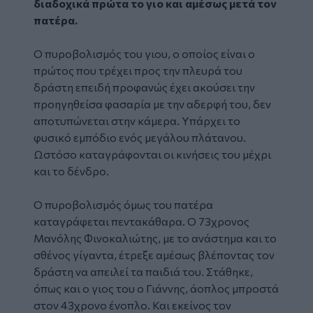
διαδοχικά πρώτα το γιο και αμέσως μετά τον
πατέρα.
Ο πυροβολισμός του γιου, ο οποίος είναι ο
πρώτος που τρέχει προς την πλευρά του
δράστη επειδή προφανώς έχει ακούσει την
προηγηθείσα φασαρία με την αδερφή του, δεν
αποτυπώνεται στην κάμερα. Υπάρχει το
φυσικό εμπόδιο ενός μεγάλου πλάτανου.
Ωστόσο καταγράφονται οι κινήσεις του μέχρι
και το δένδρο.
Ο πυροβολισμός όμως του πατέρα
καταγράφεται πεντακάθαρα. Ο 73χρονος
Μανόλης Φινοκαλιώτης, με το ανάστημα και το
σθένος γίγαντα, έτρεξε αμέσως βλέποντας τον
δράστη να απειλεί τα παιδιά του. Στάθηκε,
όπως και ο γιος του ο Γιάννης, άοπλος μπροστά
στον 43χρονο ένοπλο. Και εκείνος τον